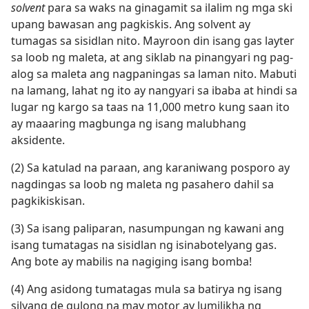
solvent
para sa waks na ginagamit sa ilalim ng mga ski
upang bawasan ang pagkiskis. Ang solvent ay
tumagas sa sisidlan nito. Mayroon din isang gas layter
sa loob ng maleta, at ang siklab na pinangyari ng pag-
alog sa maleta ang nagpaningas sa laman nito. Mabuti
na lamang, lahat ng ito ay nangyari sa ibaba at hindi sa
lugar ng kargo sa taas na 11,000 metro kung saan ito
ay maaaring magbunga ng isang malubhang
aksidente.
(2) Sa katulad na paraan, ang karaniwang posporo ay
nagdingas sa loob ng maleta ng pasahero dahil sa
pagkikiskisan.
(3) Sa isang paliparan, nasumpungan ng kawani ang
isang tumatagas na sisidlan ng isinabotelyang gas.
Ang bote ay mabilis na nagiging isang bomba!
(4) Ang asidong tumatagas mula sa batirya ng isang
silyang de gulong na may motor ay lumilikha ng