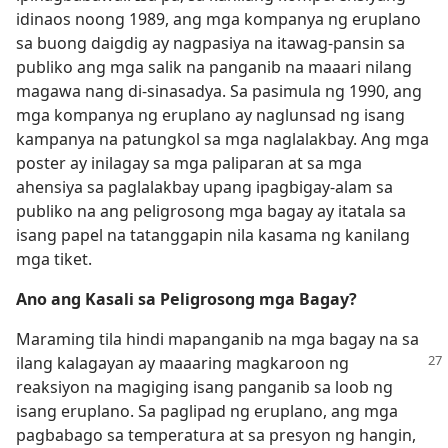
idinaos noong 1989, ang mga kompanya ng eruplano
sa buong daigdig ay nagpasiya na itawag-pansin sa
publiko ang mga salik na panganib na maaari nilang
magawa nang di-sinasadya. Sa pasimula ng 1990, ang
mga kompanya ng eruplano ay naglunsad ng isang
kampanya na patungkol sa mga naglalakbay. Ang mga
poster ay inilagay sa mga paliparan at sa mga
ahensiya sa paglalakbay upang ipagbigay-alam sa
publiko na ang peligrosong mga bagay ay itatala sa
isang papel na tatanggapin nila kasama ng kanilang
mga tiket.
Ano ang Kasali sa Peligrosong mga Bagay?
Maraming tila hindi mapanganib na mga bagay na sa
ilang kalagayan ay maaaring magkaroon ng
reaksiyon na magiging isang panganib sa loob ng
isang eruplano. Sa paglipad ng eruplano, ang mga
pagbabago sa temperatura at sa presyon ng hangin,