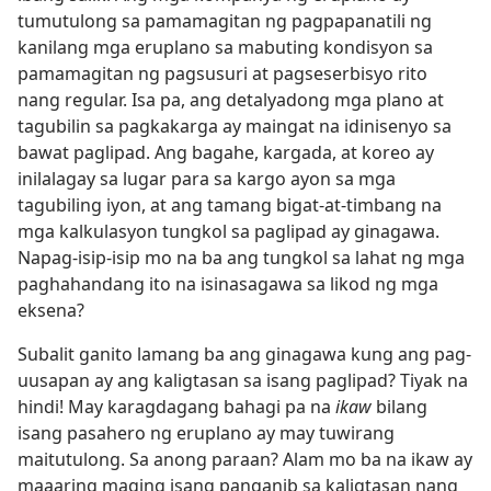
tumutulong sa pamamagitan ng pagpapanatili ng
kanilang mga eruplano sa mabuting kondisyon sa
pamamagitan ng pagsusuri at pagseserbisyo rito
nang regular. Isa pa, ang detalyadong mga plano at
tagubilin sa pagkakarga ay maingat na idinisenyo sa
bawat paglipad. Ang bagahe, kargada, at koreo ay
inilalagay sa lugar para sa kargo ayon sa mga
tagubiling iyon, at ang tamang bigat-at-timbang na
mga kalkulasyon tungkol sa paglipad ay ginagawa.
Napag-isip-isip mo na ba ang tungkol sa lahat ng mga
paghahandang ito na isinasagawa sa likod ng mga
eksena?
Subalit ganito lamang ba ang ginagawa kung ang pag-
uusapan ay ang kaligtasan sa isang paglipad? Tiyak na
hindi! May karagdagang bahagi pa na
ikaw
bilang
isang pasahero ng eruplano ay may tuwirang
maitutulong. Sa anong paraan? Alam mo ba na ikaw ay
maaaring maging isang panganib sa kaligtasan nang