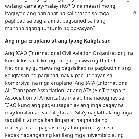
walang kamalay-malay rito? O na maaari mong
itaguyod
ang panlahat na kaligtasan sa mga
paglipad sa pag-alam at pagsunod sa ilang
mahahalagang tuntunin ng abyasyon?
Ang mga Eruplano at ang Iyong Kaligtasan
Ang ICAO (International Civil Aviation Organization), na
kumikilos sa ilalim ng pangangasiwa ng United
Nations, ay gumawa ng pagsisikap na pagbutihin ang
kaligtasan ng paglipad, nakikipag-ugnayan sa
komersiyal na mga eruplano. Ang IATA (International
Air Transport Association) at ang ATA (Air Transport
Association of America) ay malapit na nauugnay sa
ICAO kung ang pag-uusapan ay ang mga bagay na
may kinalaman sa kaligtasan. Sila’y naglathala ng mga
tagubilin at mga kahilingan at naghanda ng
materyales sa pagsasanay at impormasyon sa
kapakinabangan ng kanilang mga miyembro at ng