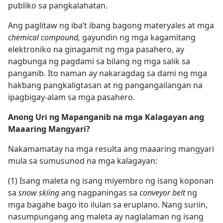
publiko sa pangkalahatan.
Ang paglitaw ng iba’t ibang bagong materyales at mga
chemical compound,
gayundin ng mga kagamitang
elektroniko na ginagamit ng mga pasahero, ay
nagbunga ng pagdami sa bilang ng mga salik sa
panganib. Ito naman ay nakaragdag sa dami ng mga
hakbang pangkaligtasan at ng pangangailangan na
ipagbigay-alam sa mga pasahero.
Anong Uri ng Mapanganib na mga Kalagayan ang
Maaaring Mangyari?
Nakamamatay na mga resulta ang maaaring mangyari
mula sa sumusunod na mga kalagayan:
(1) Isang maleta ng isang miyembro ng isang koponan
sa
snow skiing
ang nagpaningas sa
conveyor belt
ng
mga bagahe bago ito ilulan sa eruplano. Nang suriin,
nasumpungang ang maleta ay naglalaman ng isang