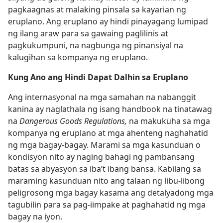
pagkaagnas at malaking pinsala sa kayarian ng
eruplano. Ang eruplano ay hindi pinayagang lumipad
ng ilang araw para sa gawaing paglilinis at
pagkukumpuni, na nagbunga ng pinansiyal na
kalugihan sa kompanya ng eruplano.
Kung Ano ang Hindi Dapat Dalhin sa Eruplano
Ang internasyonal na mga samahan na nabanggit
kanina ay naglathala ng isang handbook na tinatawag
na
Dangerous Goods Regulations,
na makukuha sa mga
kompanya ng eruplano at mga ahenteng naghahatid
ng mga bagay-bagay. Marami sa mga kasunduan o
kondisyon nito ay naging bahagi ng pambansang
batas sa abyasyon sa iba’t ibang bansa. Kabilang sa
maraming kasunduan nito ang talaan ng libu-libong
peligrosong mga bagay kasama ang detalyadong mga
tagubilin para sa pag-iimpake at paghahatid ng mga
bagay na iyon.