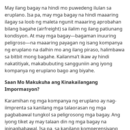
May ilang bagay na hindi mo puwedeng ilulan sa
eruplano. Isa pa, may mga bagay na hindi maaaring
ilagay sa loob ng maleta ngunit maaaring aprobahan
bilang bagahe (airfreight) sa ilalim ng ilang patiunang
kondisyon. At may mga bagay​—bagaman inuuring
peligroso—​na maaaring payagan ng isang kompanya
ng eruplano na dalhin mo ang ilang piraso, halimbawa
sa bitbit mong bagahe. Kailanma’t ikaw ay hindi
nakatitiyak, makabubuting sangguniin ang iyong
kompanya ng eruplano bago ang biyahe.
Saan Mo Makukuha ang Kinakailangang
Impormasyon?
Karamihan ng mga kompanya ng eruplano ay nag-
iimprenta sa kanilang mga talaorasan ng mga
pagbabawal tungkol sa peligrosong mga bagay. Ang
iyong tiket ay may talaan din ng mga bagay na
ipinagbabawal. Isa pa, sa kanilang komperensiyang