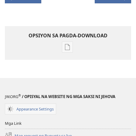
OPSIYON SA PAGDA-DOWNLOAD
Opsiyon
sa
pagda-
download
ng
publikasyon
MAGASIN
®
JW.ORG
/ OPISYAL NA WEBSITE NG MGA SAKSI NI JEHOVA
Enero 8,
1993
Appearance Settings
Mga Link
Mag-request ng Pupunta sa Iyo