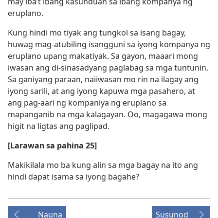
may iba’t ibang kasunduan sa ibang kompanya ng
eruplano.
Kung hindi mo tiyak ang tungkol sa isang bagay,
huwag mag-atubiling isangguni sa iyong kompanya ng
eruplano upang makatiyak. Sa gayon, maaari mong
iwasan ang di-sinasadyang paglabag sa mga tuntunin.
Sa ganiyang paraan, naiiwasan mo rin na ilagay ang
iyong sarili, at ang iyong kapuwa mga pasahero, at
ang pag-aari ng kompaniya ng eruplano sa
mapanganib na mga kalagayan. Oo, magagawa mong
higit na ligtas ang paglipad.
[Larawan sa pahina 25]
Makikilala mo ba kung alin sa mga bagay na ito ang
hindi dapat isama sa iyong bagahe?
Nauna
Susunod