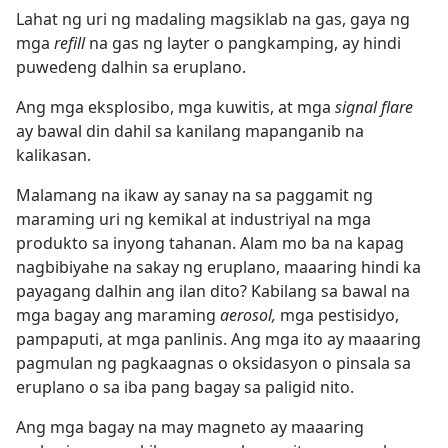
Lahat ng uri ng madaling magsiklab na gas, gaya ng
mga
refill
na gas ng layter o pangkamping, ay hindi
puwedeng dalhin sa eruplano.
Ang mga eksplosibo, mga kuwitis, at mga
signal flare
ay bawal din dahil sa kanilang mapanganib na
kalikasan.
Malamang na ikaw ay sanay na sa paggamit ng
maraming uri ng kemikal at industriyal na mga
produkto sa inyong tahanan. Alam mo ba na kapag
nagbibiyahe na sakay ng eruplano, maaaring hindi ka
payagang dalhin ang ilan dito? Kabilang sa bawal na
mga bagay ang maraming
aerosol,
mga pestisidyo,
pampaputi, at mga panlinis. Ang mga ito ay maaaring
pagmulan ng pagkaagnas o oksidasyon o pinsala sa
eruplano o sa iba pang bagay sa paligid nito.
Ang mga bagay na may magneto ay maaaring