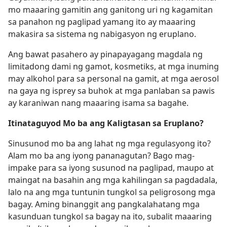
mo maaaring gamitin ang ganitong uri ng kagamitan
sa panahon ng paglipad yamang ito ay maaaring
makasira sa sistema ng nabigasyon ng eruplano.
Ang bawat pasahero ay pinapayagang magdala ng
limitadong dami ng gamot, kosmetiks, at mga inuming
may alkohol para sa personal na gamit, at mga aerosol
na gaya ng isprey sa buhok at mga panlaban sa pawis
ay karaniwan nang maaaring isama sa bagahe.
Itinataguyod Mo ba ang Kaligtasan sa Eruplano?
Sinusunod mo ba ang lahat ng mga regulasyong ito?
Alam mo ba ang iyong pananagutan? Bago mag-
impake para sa iyong susunod na paglipad, maupo at
maingat na basahin ang mga kahilingan sa pagdadala,
lalo na ang mga tuntunin tungkol sa peligrosong mga
bagay. Aming binanggit ang pangkalahatang mga
kasunduan tungkol sa bagay na ito, subalit maaaring