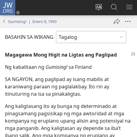
JW.ORG
Mag-
log
Baguhin
Maghana
IPA
In
ang
sa
AN
Gumising! | Enero 8, 1993
(may
wika
JW.ORG
ME
bubukas
ng
BASAHIN SA WIKANG
na
site
bagong
Magagawa Mong Higit na Ligtas ang Paglipad
window)
Ng kabalitaan ng
Gumising!
sa Finland
SA NGAYON, ang paglipad ay isang mabilis at
karaniwang paraan ng paglalakbay. Ito rin ay
itinuturing na isa sa pinakaligtas.
Ang kaligtasang ito ay bunga ng determinado at
pinagsamang pagsisikap ng mga awtoridad at mga
kompanya ng eruplano upang alisin ang potensiyal na
mga panganib. Ang kaligtasan ay depende sa iba’t
ibang salik. Ang mga kompanya ng eruplano ay