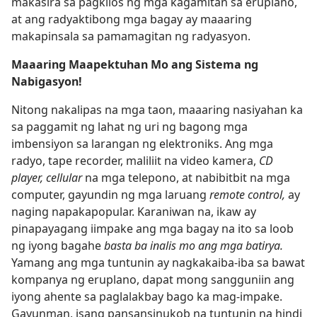
makasira sa pagkilos ng mga kagamitan sa eruplano,
at ang radyaktibong mga bagay ay maaaring
makapinsala sa pamamagitan ng radyasyon.
Maaaring Maapektuhan Mo ang Sistema ng
Nabigasyon!
Nitong nakalipas na mga taon, maaaring nasiyahan ka
sa paggamit ng lahat ng uri ng bagong mga
imbensiyon sa larangan ng elektroniks. Ang mga
radyo, tape recorder, maliliit na video kamera,
CD
player, cellular
na mga telepono, at nabibitbit na mga
computer, gayundin ng mga laruang
remote control,
ay
naging napakapopular. Karaniwan na, ikaw ay
pinapayagang iimpake ang mga bagay na ito sa loob
ng iyong bagahe
basta ba inalis mo ang mga batirya.
Yamang ang mga tuntunin ay nagkakaiba-iba sa bawat
kompanya ng eruplano, dapat mong sangguniin ang
iyong ahente sa paglalakbay bago ka mag-impake.
Gayunman, isang pansansinukob na tuntunin na hindi