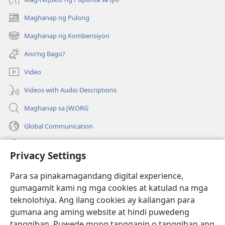
Maghanap ng Pulong
(may
bubukas
Maghanap ng Kombensiyon
(may
na
bubukas
bagong
Ano’ng Bago?
na
window)
bagong
Video
window)
Videos with Audio Descriptions
Maghanap sa JW.ORG
Global Communication
Help
Privacy Settings
Donasyon
(may
Para sa pinakamagandang digital experience,
bubukas
gumagamit kami ng mga cookies at katulad na mga
na
Watchtower ONLINE LIBRARY™
teknolohiya. Ang ilang cookies ay kailangan para
(may
bagong
gumana ang aming website at hindi puwedeng
bubukas
window)
®
JW Hub
na
tanggihan. Puwede mong tanggapin o tanggihan ang
(may