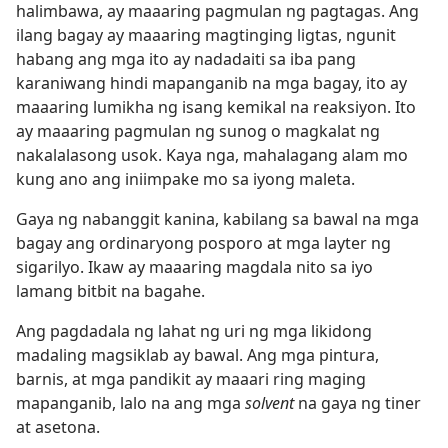
halimbawa, ay maaaring pagmulan ng pagtagas. Ang
ilang bagay ay maaaring magtinging ligtas, ngunit
habang ang mga ito ay nadadaiti sa iba pang
karaniwang hindi mapanganib na mga bagay, ito ay
maaaring lumikha ng isang kemikal na reaksiyon. Ito
ay maaaring pagmulan ng sunog o magkalat ng
nakalalasong usok. Kaya nga, mahalagang alam mo
kung ano ang iniimpake mo sa iyong maleta.
Gaya ng nabanggit kanina, kabilang sa bawal na mga
bagay ang ordinaryong posporo at mga layter ng
sigarilyo. Ikaw ay maaaring magdala nito sa iyo
lamang bitbit na bagahe.
Ang pagdadala ng lahat ng uri ng mga likidong
madaling magsiklab ay bawal. Ang mga pintura,
barnis, at mga pandikit ay maaari ring maging
mapanganib, lalo na ang mga
solvent
na gaya ng tiner
at asetona.