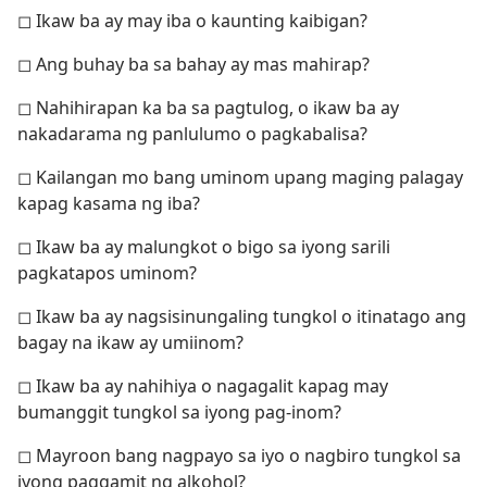
◻ Ikaw ba ay may iba o kaunting kaibigan?
◻ Ang buhay ba sa bahay ay mas mahirap?
◻ Nahihirapan ka ba sa pagtulog, o ikaw ba ay
nakadarama ng panlulumo o pagkabalisa?
◻ Kailangan mo bang uminom upang maging palagay
kapag kasama ng iba?
◻ Ikaw ba ay malungkot o bigo sa iyong sarili
pagkatapos uminom?
◻ Ikaw ba ay nagsisinungaling tungkol o itinatago ang
bagay na ikaw ay umiinom?
◻ Ikaw ba ay nahihiya o nagagalit kapag may
bumanggit tungkol sa iyong pag-inom?
◻ Mayroon bang nagpayo sa iyo o nagbiro tungkol sa
iyong paggamit ng alkohol?