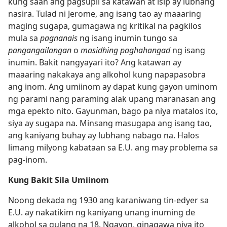
kung saan ang pagsupil sa katawan at isip ay lubhang
nasira. Tulad ni Jerome, ang isang tao ay maaaring
maging sugapa, gumagawa ng kritikal na pagkilos
mula sa
pagnanais
ng isang inumin tungo sa
pangangailangan
o
masidhing paghahangad
ng isang
inumin. Bakit nangyayari ito? Ang katawan ay
maaaring nakakaya ang alkohol kung napapasobra
ang inom. Ang umiinom ay dapat kung gayon uminom
ng parami nang paraming alak upang maranasan ang
mga epekto nito. Gayunman, bago pa niya matalos ito,
siya ay sugapa na. Minsang masugapa ang isang tao,
ang kaniyang buhay ay lubhang nabago na. Halos
limang milyong kabataan sa E.U. ang may problema sa
pag-inom.
Kung Bakit Sila Umiinom
Noong dekada ng 1930 ang karaniwang tin-edyer sa
E.U. ay nakatikim ng kaniyang unang inuming de
alkohol sa gulang na 18. Ngayon, ginagawa niya ito