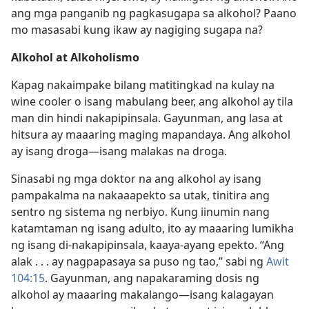
ang mga panganib ng pagkasugapa sa alkohol? Paano
mo masasabi kung ikaw ay nagiging sugapa na?
Alkohol at Alkoholismo
Kapag nakaimpake bilang matitingkad na kulay na
wine cooler o isang mabulang beer, ang alkohol ay tila
man din hindi nakapipinsala. Gayunman, ang lasa at
hitsura ay maaaring maging mapandaya. Ang alkohol
ay isang droga​—isang malakas na droga.
Sinasabi ng mga doktor na ang alkohol ay isang
pampakalma na nakaaapekto sa utak, tinitira ang
sentro ng sistema ng nerbiyo. Kung iinumin nang
katamtaman ng isang adulto, ito ay maaaring lumikha
ng isang di-nakapipinsala, kaaya-ayang epekto. “Ang
alak . . . ay nagpapasaya sa puso ng tao,” sabi ng
Awit
104:15
. Gayunman, ang napakaraming dosis ng
alkohol ay maaaring makalango​—isang kalagayan