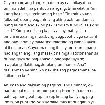
Gayunman, ang ilang kabataan ay nahihikayat na
uminom dahil sa panloob na ligalig. Isiniwalat ni Kim
kung bakit siya uminom ng beer: “Ginamit ko ang
[alkohol] upang baguhin ang aking pakiramdam at
nang bumuti ang aking pakiramdam tungkol sa aking
sarili.” Kung ang isang kabataan ay mahiyain o
pinahihirapan ng mababang pagpapahalaga-sa-sarili,
ang pag-inom ay maaaring magtinging isang kaakit-
akit na lunas. Gayunman ang iba ay umiinom upang
hadlangan ang ilang masakit na mga katotohanan sa
buhay, gaya ng pag-abuso o pagpapabaya ng
magulang. Bakit nagsimulang uminom si Ana?
“Kailanman ay hindi ko nakuha ang pagmamahal na
kailangan ko.”
Anuman ang dahilan ng pagsimulang uminom, di-
nagtatagal masusumpungan ng isang kabataan na
pahirap nang pahirap na supilin ang kaniyang pag-
inom. Sa puntong iyon ay baka masumpungan niya