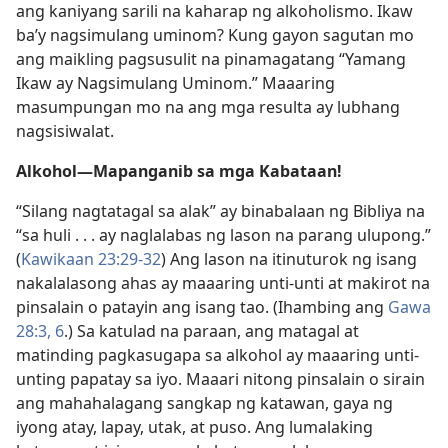
ang kaniyang sarili na kaharap ng alkoholismo. Ikaw
ba’y nagsimulang uminom? Kung gayon sagutan mo
ang maikling pagsusulit na pinamagatang “Yamang
Ikaw ay Nagsimulang Uminom.” Maaaring
masumpungan mo na ang mga resulta ay lubhang
nagsisiwalat.
Alkohol​—Mapanganib sa mga Kabataan!
“Silang nagtatagal sa alak” ay binabalaan ng Bibliya na
“sa huli . . . ay naglalabas ng lason na parang ulupong.”
(
Kawikaan 23:29-32
) Ang lason na itinuturok ng isang
nakalalasong ahas ay maaaring unti-unti at makirot na
pinsalain o patayin ang isang tao. (Ihambing ang
Gawa
28:3,
6
.) Sa katulad na paraan, ang matagal at
matinding pagkasugapa sa alkohol ay maaaring unti-
unting papatay sa iyo. Maaari nitong pinsalain o sirain
ang mahahalagang sangkap ng katawan, gaya ng
iyong atay, lapay, utak, at puso. Ang lumalaking