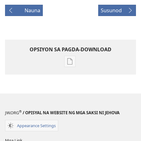
Nauna
Susunod
OPSIYON SA PAGDA-DOWNLOAD
Opsiyon
sa
pagda-
download
ng
publikasyon
MAGASIN
®
JW.ORG
/ OPISYAL NA WEBSITE NG MGA SAKSI NI JEHOVA
Enero 8,
1993
Appearance Settings
Mga Link