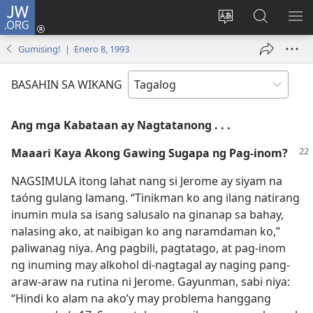
JW.ORG
Mag-
log
Baguhin
Maghana
IPA
In
ang
sa
AN
Gumising! | Enero 8, 1993
(may
wika
JW.ORG
ME
bubukas
ng
BASAHIN SA WIKANG
na
site
bagong
Ang mga Kabataan ay Nagtatanong . . .
window)
Maaari Kaya Akong Gawing Sugapa ng Pag-inom?
NAGSIMULA itong lahat nang si Jerome ay siyam na
taóng gulang lamang. “Tinikman ko ang ilang natirang
inumin mula sa isang salusalo na ginanap sa bahay,
nalasing ako, at naibigan ko ang naramdaman ko,”
paliwanag niya. Ang pagbili, pagtatago, at pag-inom
ng inuming may alkohol di-nagtagal ay naging pang-
araw-araw na rutina ni Jerome. Gayunman, sabi niya:
“Hindi ko alam na ako’y may problema hanggang