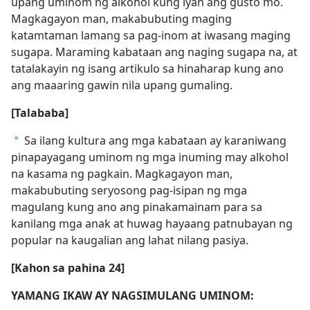
upang uminom ng alkohol kung iyan ang gusto mo.
Magkagayon man, makabubuting maging
katamtaman lamang sa pag-inom at iwasang maging
sugapa. Maraming kabataan ang naging sugapa na, at
tatalakayin ng isang artikulo sa hinaharap kung ano
ang maaaring gawin nila upang gumaling.
[Talababa]
Sa ilang kultura ang mga kabataan ay karaniwang
a
pinapayagang uminom ng mga inuming may alkohol
na kasama ng pagkain. Magkagayon man,
makabubuting seryosong pag-isipan ng mga
magulang kung ano ang pinakamainam para sa
kanilang mga anak at huwag hayaang patnubayan ng
popular na kaugalian ang lahat nilang pasiya.
[Kahon sa pahina 24]
YAMANG IKAW AY NAGSIMULANG UMINOM: