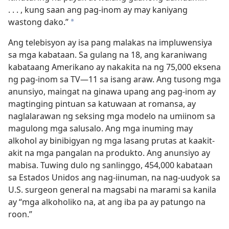
. . . , kung saan ang pag-inom ay may kaniyang
wastong dako.”
a
Ang telebisyon ay isa pang malakas na impluwensiya
sa mga kabataan. Sa gulang na 18, ang karaniwang
kabataang Amerikano ay nakakita na ng 75,000 eksena
ng pag-inom sa TV​—11 sa isang araw. Ang tusong mga
anunsiyo, maingat na ginawa upang ang pag-inom ay
magtinging pintuan sa katuwaan at romansa, ay
naglalarawan ng seksing mga modelo na umiinom sa
magulong mga salusalo. Ang mga inuming may
alkohol ay binibigyan ng mga lasang prutas at kaakit-
akit na mga pangalan na produkto. Ang anunsiyo ay
mabisa. Tuwing dulo ng sanlinggo, 454,000 kabataan
sa Estados Unidos ang nag-iinuman, na nag-uudyok sa
U.S. surgeon general na magsabi na marami sa kanila
ay “mga alkoholiko na, at ang iba pa ay patungo na
roon.”