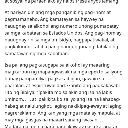
at sosyal na paraan ako ay halos trese anyos lamang.”
At nariyan din ang mga panganib ng pag-inom at
pagmamaneho. Ang kamatayan sa haywey na
nauugnay sa alkohol ang numero unong pumapatay
sa mga kabataan sa Estados Unidos. Ang pag-inom ay
nauugnay rin sa mga omisidyo, pagpapatiwakal, at
pagkalunod​—at iba pang nangungunang dahilan ng
kamatayan ng mga kabataan.
Isa pa, ang pagkasugapa sa alkohol ay maaaring
magkaroon ng mapangwasak na mga epekto sa iyong
buhay pampamilya, pagkakaibigan, gawain sa
paaralan, at espirituwalidad. Ganito ang pagkakasabi
rito ng Bibliya: “Ipakita mo sa akin ang isa na labis
uminom, . . . at ipakikita ko sa iyo ang isa na kahabag-
habag at nalulungkot, laging nakikipag-away at laging
nagrereklamo. Ang kaniyang mga mata ay mapula, at
may mga gasgas na maaari sanang iwasan. . . .
Madarama mo na para bang ikaw ay nasa karagatan,