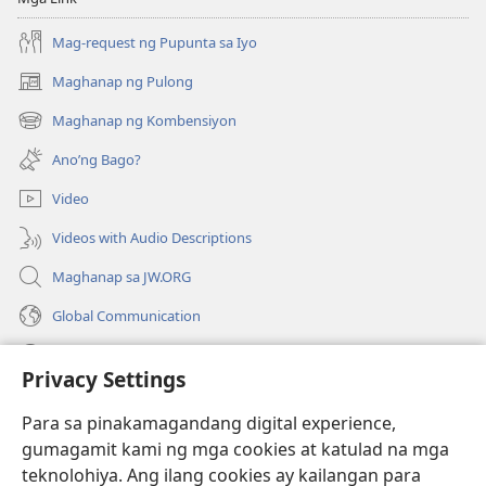
Mag-request ng Pupunta sa Iyo
Maghanap ng Pulong
(may
bubukas
Maghanap ng Kombensiyon
(may
na
bubukas
bagong
Ano’ng Bago?
na
window)
bagong
Video
window)
Videos with Audio Descriptions
Maghanap sa JW.ORG
Global Communication
Help
Privacy Settings
Donasyon
(may
Para sa pinakamagandang digital experience,
bubukas
gumagamit kami ng mga cookies at katulad na mga
na
Watchtower ONLINE LIBRARY™
teknolohiya. Ang ilang cookies ay kailangan para
(may
bagong