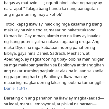
bagay ay matuwid . . . ; ngunit hindi lahat ng bagay ay
nararapat.” Talaga bang handa ka nang panagutan
ang mga inuming may alkohol?
Totoo, kapag ikaw ay inalok ng mga kasama ng isang
makulay na wine cooler, maaaring nakatutuksong
tikman ito. Gayunman, alamin mo na ikaw ay inaalok
ng isang potensiyal na nakasusugapang droga. Ang
maka-Diyos na mga kabataan noong panahon ng
Bibliya, gaya nina Daniel, Sadrach, Meshach, at
Abednego, ay nagkaroon ng tibay-loob na manindigan
sa mga makapangyarihan sa Babilonya at tinanggihan
ang nakaruruming pagkain at alak na inilaan sa kanila
ng paganong hari ng Babilonya. Ikaw man ay
maaaring magkaroon ng lakas ng loob na tumanggi!​—
Daniel 1:3-17
.
Darating din ang panahon na ikaw ay magkakaedad​—
sa legal, mental, emosyonal, at pisikal na paraan—​