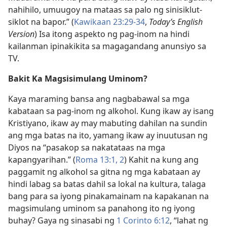
nahihilo, umuugoy na mataas sa palo ng sinisiklut-
siklot na bapor.” (
Kawikaan 23:29-34
,
Today’s English
Version
) Isa itong aspekto ng pag-inom na hindi
kailanman ipinakikita sa magagandang anunsiyo sa
TV.
Bakit Ka Magsisimulang Uminom?
Kaya maraming bansa ang nagbabawal sa mga
kabataan sa pag-inom ng alkohol. Kung ikaw ay isang
Kristiyano, ikaw ay may mabuting dahilan na sundin
ang mga batas na ito, yamang ikaw ay inuutusan ng
Diyos na “pasakop sa nakatataas na mga
kapangyarihan.” (
Roma 13:1, 2
) Kahit na kung ang
paggamit ng alkohol sa gitna ng mga kabataan ay
hindi labag sa batas dahil sa lokal na kultura, talaga
bang para sa iyong pinakamainam na kapakanan na
magsimulang uminom sa panahong ito ng iyong
buhay? Gaya ng sinasabi ng
1 Corinto 6:12
, “lahat ng