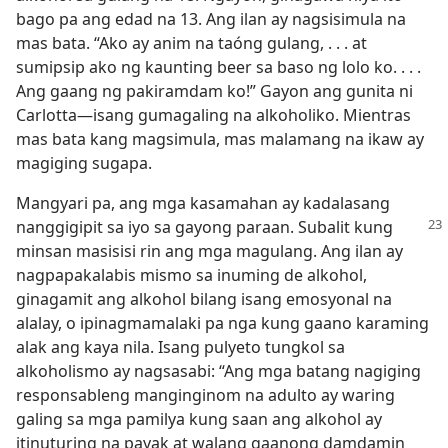
bago pa ang edad na 13. Ang ilan ay nagsisimula na
mas bata. “Ako ay anim na taóng gulang, . . . at
sumipsip ako ng kaunting beer sa baso ng lolo ko. . . .
Ang gaang ng pakiramdam ko!” Gayon ang gunita ni
Carlotta​—isang gumagaling na alkoholiko. Mientras
mas bata kang magsimula, mas malamang na ikaw ay
magiging sugapa.
Mangyari pa, ang mga kasamahan ay kadalasang
nanggigipit sa iyo sa gayong paraan. Subalit kung
minsan masisisi rin ang mga magulang. Ang ilan ay
nagpapakalabis mismo sa inuming de alkohol,
ginagamit ang alkohol bilang isang emosyonal na
alalay, o ipinagmamalaki pa nga kung gaano karaming
alak ang kaya nila. Isang pulyeto tungkol sa
alkoholismo ay nagsasabi: “Ang mga batang nagiging
responsableng manginginom na adulto ay waring
galing sa mga pamilya kung saan ang alkohol ay
itinuturing na payak at walang gaanong damdamin