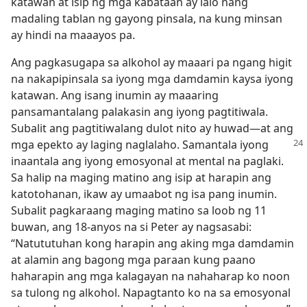
katawan at isip ng mga kabataan ay lalo nang
madaling tablan ng gayong pinsala, na kung minsan
ay hindi na maaayos pa.
Ang pagkasugapa sa alkohol ay maaari pa ngang higit
na nakapipinsala sa iyong mga damdamin kaysa iyong
katawan. Ang isang inumin ay maaaring
pansamantalang palakasin ang iyong pagtitiwala.
Subalit ang pagtitiwalang dulot nito ay huwad​—at ang
mga epekto ay laging naglalaho. Samantala iyong
inaantala ang iyong emosyonal at mental na paglaki.
Sa halip na maging matino ang isip at harapin ang
katotohanan, ikaw ay umaabot ng isa pang inumin.
Subalit pagkaraang maging matino sa loob ng 11
buwan, ang 18-anyos na si Peter ay nagsasabi:
“Natututuhan kong harapin ang aking mga damdamin
at alamin ang bagong mga paraan kung paano
haharapin ang mga kalagayan na nahaharap ko noon
sa tulong ng alkohol. Napagtanto ko na sa emosyonal