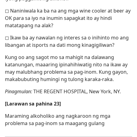
◻ Naniniwala ka ba na ang mga wine cooler at beer ay
OK para sa iyo na inumin sapagkat ito ay hindi
matatapang na alak?
◻ Ikaw ba ay nawalan ng interes sa o inihinto mo ang
libangan at isports na dati mong kinagigiliwan?
Kung oo ang sagot mo sa mahigit na dalawang
katanungan, maaaring ipinahihiwatig nito na ikaw ay
may malubhang problema sa pag-inom. Kung gayon,
makabubuting humingi ng tulong karaka-raka.
Pinagmulan:
THE REGENT HOSPITAL, New York, NY.
[Larawan sa pahina 23]
Maraming alkoholiko ang nagkaroon ng mga
problema sa pag-inom sa maagang gulang