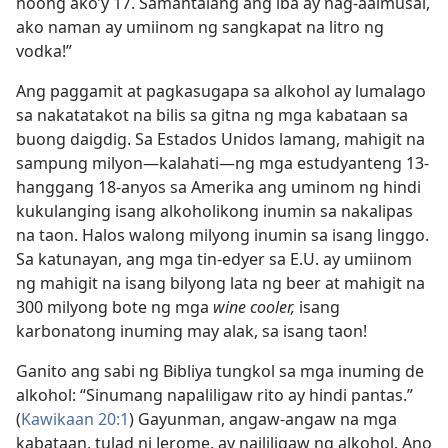
noong ako’y 17. Samantalang ang iba ay nag-aalmusal,
ako naman ay umiinom ng sangkapat na litro ng
vodka!”
Ang paggamit at pagkasugapa sa alkohol ay lumalago
sa nakatatakot na bilis sa gitna ng mga kabataan sa
buong daigdig. Sa Estados Unidos lamang, mahigit na
sampung milyon​—kalahati—​ng mga estudyanteng 13-
hanggang 18-anyos sa Amerika ang uminom ng hindi
kukulanging isang alkoholikong inumin sa nakalipas
na taon. Halos walong milyong inumin sa isang linggo.
Sa katunayan, ang mga tin-edyer sa E.U. ay umiinom
ng mahigit na isang bilyong lata ng beer at mahigit na
300 milyong bote ng mga
wine cooler,
isang
karbonatong inuming may alak, sa isang taon!
Ganito ang sabi ng Bibliya tungkol sa mga inuming de
alkohol: “Sinumang napaliligaw rito ay hindi pantas.”
(
Kawikaan 20:1
) Gayunman, angaw-angaw na mga
kabataan, tulad ni Jerome, ay naililigaw ng alkohol. Ano