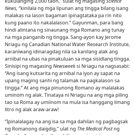
kukulanging 2,000 taon,” sulat ng magasing
Science
News,
“kinilala ng mga lipunan ang tingga bilang isang
malakas na lason bagaman ipinagtataka pa rin nito
kung paano ito nakalalason.” Gayunman, para bang
hindi alintana ng sinaunang mga Romano ang tunay
na mga panganib ng tingga. Sang-ayon kay Jerome
Nriagu ng Canadian National Water Research Institute,
karaniwang idinaragdag nila sa kanilang alak ang
arnibal na ubas na pinakuluan sa mga sisidlang tingga.
Sinisipi ng magasing
Newsweek
si Nriagu na nagsasabi:
“Ang isang kutsarita ng arnibal na iyon ay sapat na
upang maging sanhi ng talamak na pagkalason sa
tingga.” At ang mga pinunong Romano ay malalakas
uminom ng alak. Tinataya ni Nriagu na ang mga piling
tao sa Roma ay umiinom na mula isa hanggang limang
litro ng alak araw-araw!
“Ipinalalagay na ang isa sa mga dahilan ng pagbagsak
ng Romanong daigdig,” ulat ng
The Medical Post
ng