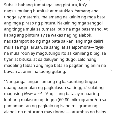
Subalit habang tumatagal ang pintura, ito’y
nagsisimulang bumitak at matuklap. Yamang ang
tingga ay matamis, malamang na kainin ng mga bata
ang mga piraso ng pintura. Nakain ng mga sanggol
ang tingga mula sa tumataliptip na mga pasamano. At
kapag ang pintura ay sa wakas naging alabok,
nadadampot ito ng mga bata sa kanilang mga daliri
mula sa mga laruan, sa sahig, at sa alpombra​— tiyak
na mula roon ay magtutungo ito sa kanilang bibig, sa
tiyan at bituka, at sa daluyan ng dugo. Lalo nang
madaling tablan ang mga bata sa pagitan ng anim na
buwan at anim na taóng gulang.
“Nangangailangan lamang ng kakaunting tingga
upang pagmulan ng pagkalason sa tingga,” sulat ng
magasing
Newsweek.
“Ang isang bata ay maaaring
lubhang malason ng tingga (60-80 mikrogramo/dl) sa
pamamagitan ng pagkain ng isang miligramo ng
alabok ng pinturang may tingga​—katumbas ng halos