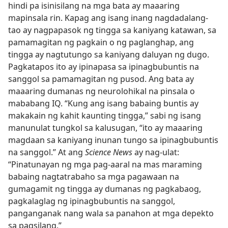
hindi pa isinisilang na mga bata ay maaaring
mapinsala rin. Kapag ang isang inang nagdadalang-
tao ay nagpapasok ng tingga sa kaniyang katawan, sa
pamamagitan ng pagkain o ng paglanghap, ang
tingga ay nagtutungo sa kaniyang daluyan ng dugo.
Pagkatapos ito ay ipinapasa sa ipinagbubuntis na
sanggol sa pamamagitan ng pusod. Ang bata ay
maaaring dumanas ng neurolohikal na pinsala o
mababang IQ. “Kung ang isang babaing buntis ay
makakain ng kahit kaunting tingga,” sabi ng isang
manunulat tungkol sa kalusugan, “ito ay maaaring
magdaan sa kaniyang inunan tungo sa ipinagbubuntis
na sanggol.” At ang
Science News
ay nag-ulat:
“Pinatunayan ng mga pag-aaral na mas maraming
babaing nagtatrabaho sa mga pagawaan na
gumagamit ng tingga ay dumanas ng pagkabaog,
pagkalaglag ng ipinagbubuntis na sanggol,
panganganak nang wala sa panahon at mga depekto
sa pagsilang.”