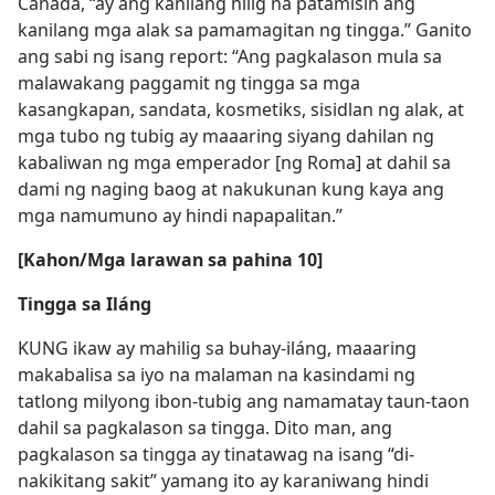
Canada, “ay ang kanilang hilig na patamisin ang
kanilang mga alak sa pamamagitan ng tingga.” Ganito
ang sabi ng isang report: “Ang pagkalason mula sa
malawakang paggamit ng tingga sa mga
kasangkapan, sandata, kosmetiks, sisidlan ng alak, at
mga tubo ng tubig ay maaaring siyang dahilan ng
kabaliwan ng mga emperador [ng Roma] at dahil sa
dami ng naging baog at nakukunan kung kaya ang
mga namumuno ay hindi napapalitan.”
[Kahon/Mga larawan sa pahina 10]
Tingga sa Iláng
KUNG ikaw ay mahilig sa buhay-iláng, maaaring
makabalisa sa iyo na malaman na kasindami ng
tatlong milyong ibon-tubig ang namamatay taun-taon
dahil sa pagkalason sa tingga. Dito man, ang
pagkalason sa tingga ay tinatawag na isang “di-
nakikitang sakit” yamang ito ay karaniwang hindi