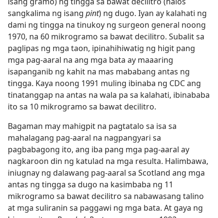
isang gramo) ng tingga sa bawat decilitro (halos
sangkalima ng isang
pint
) ng dugo. Iyan ay kalahati ng
dami ng tingga na tinukoy ng surgeon general noong
1970, na 60 mikrogramo sa bawat decilitro. Subalit sa
paglipas ng mga taon, ipinahihiwatig ng higit pang
mga pag-aaral na ang mga bata ay maaaring
isapanganib ng kahit na mas mababang antas ng
tingga. Kaya noong 1991 muling ibinaba ng CDC ang
tinatanggap na antas na wala pa sa kalahati, ibinababa
ito sa 10 mikrogramo sa bawat decilitro.
Bagaman may mahigpit na pagtatalo sa isa sa
mahalagang pag-aaral na nagpangyari sa
pagbabagong ito, ang iba pang mga pag-aaral ay
nagkaroon din ng katulad na mga resulta. Halimbawa,
iniugnay ng dalawang pag-aaral sa Scotland ang mga
antas ng tingga sa dugo na kasimbaba ng 11
mikrogramo sa bawat decilitro sa nabawasang talino
at mga suliranin sa paggawi ng mga bata. At gaya ng