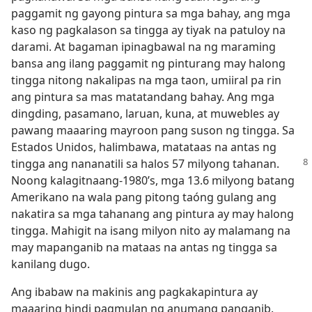
paggamit ng gayong pintura sa mga bahay, ang mga
kaso ng pagkalason sa tingga ay tiyak na patuloy na
darami. At bagaman ipinagbawal na ng maraming
bansa ang ilang paggamit ng pinturang may halong
tingga nitong nakalipas na mga taon, umiiral pa rin
ang pintura sa mas matatandang bahay. Ang mga
dingding, pasamano, laruan, kuna, at muwebles ay
pawang maaaring mayroon pang suson ng tingga. Sa
Estados Unidos, halimbawa, matataas na antas ng
tingga ang
nananatili sa halos 57 milyong tahanan.
Noong kalagitnaang-1980’s, mga 13.6 milyong batang
Amerikano na wala pang pitong taóng gulang ang
nakatira sa mga tahanang ang pintura ay may halong
tingga. Mahigit na isang milyon nito ay malamang na
may mapanganib na mataas na antas ng tingga sa
kanilang dugo.
Ang ibabaw na makinis ang pagkakapintura ay
maaaring hindi pagmulan ng anumang panganib.