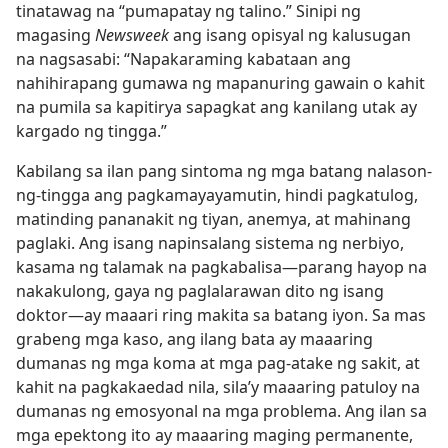
tinatawag na “pumapatay ng talino.” Sinipi ng
magasing
Newsweek
ang isang opisyal ng kalusugan
na nagsasabi: “Napakaraming kabataan ang
nahihirapang gumawa ng mapanuring gawain o kahit
na pumila sa kapitirya sapagkat ang kanilang utak ay
kargado ng tingga.”
Kabilang sa ilan pang sintoma ng mga batang nalason-
ng-tingga ang pagkamayayamutin, hindi pagkatulog,
matinding pananakit ng tiyan, anemya, at mahinang
paglaki. Ang isang napinsalang sistema ng nerbiyo,
kasama ng talamak na pagkabalisa​—parang hayop na
nakakulong, gaya ng paglalarawan dito ng isang
doktor—​ay maaari ring makita sa batang iyon. Sa mas
grabeng mga kaso, ang ilang bata ay maaaring
dumanas ng mga koma at mga pag-atake ng sakit, at
kahit na pagkakaedad nila, sila’y maaaring patuloy na
dumanas ng emosyonal na mga problema. Ang ilan sa
mga epektong ito ay maaaring maging permanente,