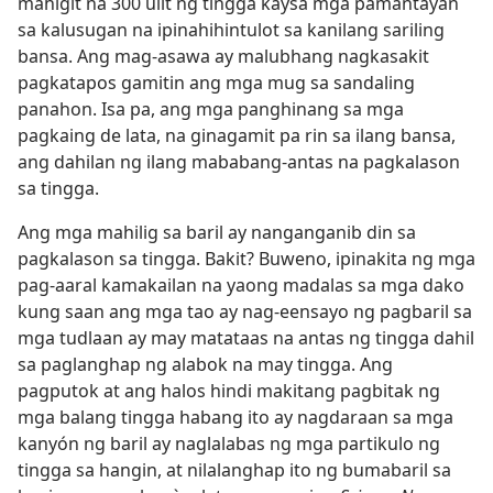
mahigit na 300 ulit ng tingga kaysa mga pamantayan
sa kalusugan na ipinahihintulot sa kanilang sariling
bansa. Ang mag-asawa ay malubhang nagkasakit
pagkatapos gamitin ang mga mug sa sandaling
panahon. Isa pa, ang mga panghinang sa mga
pagkaing de lata, na ginagamit pa rin sa ilang bansa,
ang dahilan ng ilang mababang-antas na pagkalason
sa tingga.
Ang mga mahilig sa baril ay nanganganib din sa
pagkalason sa tingga. Bakit? Buweno, ipinakita ng mga
pag-aaral kamakailan na yaong madalas sa mga dako
kung saan ang mga tao ay nag-eensayo ng pagbaril sa
mga tudlaan ay may matataas na antas ng tingga dahil
sa paglanghap ng alabok na may tingga. Ang
pagputok at ang halos hindi makitang pagbitak ng
mga balang tingga habang ito ay nagdaraan sa mga
kanyón ng baril ay naglalabas ng mga partikulo ng
tingga sa hangin, at nilalanghap ito ng bumabaril sa