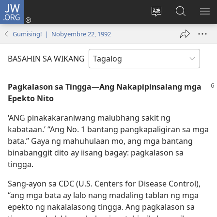
JW.ORG
Mag-
log
Baguhin
Maghana
IPA
In
ang
sa
AN
Gumising! | Nobyembre 22, 1992
(may
wika
JW.ORG
ME
bubukas
ng
BASAHIN SA WIKANG
na
site
bagong
Pagkalason sa Tingga​—Ang Nakapipinsalang mga
window)
Epekto Nito
‘ANG pinakakaraniwang malubhang sakit ng
kabataan.’ “Ang No. 1 bantang pangkapaligiran sa mga
bata.” Gaya ng mahuhulaan mo, ang mga bantang
binabanggit dito ay iisang bagay: pagkalason sa
tingga.
Sang-ayon sa CDC (U.S. Centers for Disease Control),
“ang mga bata ay lalo nang madaling tablan ng mga
epekto ng nakalalasong tingga. Ang pagkalason sa