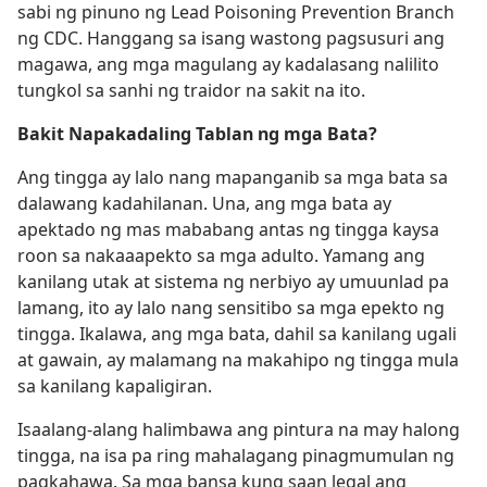
sabi ng pinuno ng Lead Poisoning Prevention Branch
ng CDC. Hanggang sa isang wastong pagsusuri ang
magawa, ang mga magulang ay kadalasang nalilito
tungkol sa sanhi ng traidor na sakit na ito.
Bakit Napakadaling Tablan ng mga Bata?
Ang tingga ay lalo nang mapanganib sa mga bata sa
dalawang kadahilanan. Una, ang mga bata ay
apektado ng mas mababang antas ng tingga kaysa
roon sa nakaaapekto sa mga adulto. Yamang ang
kanilang utak at sistema ng nerbiyo ay umuunlad pa
lamang, ito ay lalo nang sensitibo sa mga epekto ng
tingga. Ikalawa, ang mga bata, dahil sa kanilang ugali
at gawain, ay malamang na makahipo ng tingga mula
sa kanilang kapaligiran.
Isaalang-alang halimbawa ang pintura na may halong
tingga, na isa pa ring mahalagang pinagmumulan ng
pagkahawa. Sa mga bansa kung saan legal ang