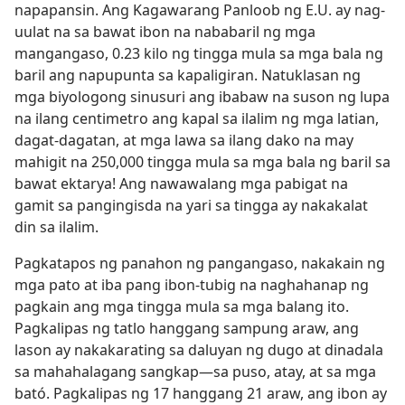
napapansin. Ang Kagawarang Panloob ng E.U. ay nag-
uulat na sa bawat ibon na nababaril ng mga
mangangaso, 0.23 kilo ng tingga mula sa mga bala ng
baril ang napupunta sa kapaligiran. Natuklasan ng
mga biyologong sinusuri ang ibabaw na suson ng lupa
na ilang centimetro ang kapal sa ilalim ng mga latian,
dagat-dagatan, at mga lawa sa ilang dako na may
mahigit na 250,000 tingga mula sa mga bala ng baril sa
bawat ektarya! Ang nawawalang mga pabigat na
gamit sa pangingisda na yari sa tingga ay nakakalat
din sa ilalim.
Pagkatapos ng panahon ng pangangaso, nakakain ng
mga pato at iba pang ibon-tubig na naghahanap ng
pagkain ang mga tingga mula sa mga balang ito.
Pagkalipas ng tatlo hanggang sampung araw, ang
lason ay nakakarating sa daluyan ng dugo at dinadala
sa mahahalagang sangkap​—sa puso, atay, at sa mga
bató. Pagkalipas ng 17 hanggang 21 araw, ang ibon ay