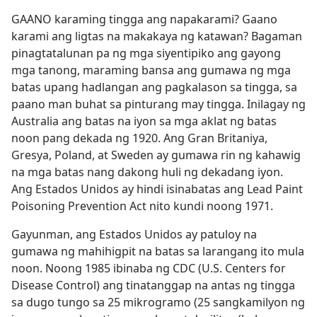
GAANO karaming tingga ang napakarami? Gaano
karami ang ligtas na makakaya ng katawan? Bagaman
pinagtatalunan pa ng mga siyentipiko ang gayong
mga tanong, maraming bansa ang gumawa ng mga
batas upang hadlangan ang pagkalason sa tingga, sa
paano man buhat sa pinturang may tingga. Inilagay ng
Australia ang batas na iyon sa mga aklat ng batas
noon pang dekada ng 1920. Ang Gran Britaniya,
Gresya, Poland, at Sweden ay gumawa rin ng kahawig
na mga batas nang dakong huli ng dekadang iyon.
Ang Estados Unidos ay hindi isinabatas ang Lead Paint
Poisoning Prevention Act nito kundi noong 1971.
Gayunman, ang Estados Unidos ay patuloy na
gumawa ng mahihigpit na batas sa larangang ito mula
noon. Noong 1985 ibinaba ng CDC (U.S. Centers for
Disease Control) ang tinatanggap na antas ng tingga
sa dugo tungo sa 25 mikrogramo (25 sangkamilyon ng