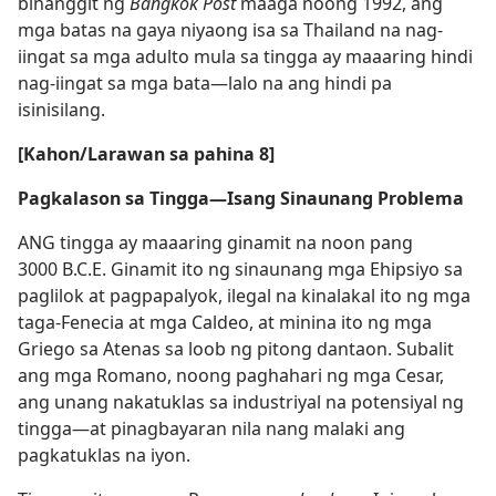
binanggit ng
Bangkok Post
maaga noong 1992, ang
mga batas na gaya niyaong isa sa Thailand na nag-
iingat sa mga adulto mula sa tingga ay maaaring hindi
nag-iingat sa mga bata​—lalo na ang hindi pa
isinisilang.
[Kahon/Larawan sa pahina 8]
Pagkalason sa Tingga​—Isang Sinaunang Problema
ANG tingga ay maaaring ginamit na noon pang
3000 B.C.E. Ginamit ito ng sinaunang mga Ehipsiyo sa
paglilok at pagpapalyok, ilegal na kinalakal ito ng mga
taga-Fenecia at mga Caldeo, at minina ito ng mga
Griego sa Atenas sa loob ng pitong dantaon. Subalit
ang mga Romano, noong paghahari ng mga Cesar,
ang unang nakatuklas sa industriyal na potensiyal ng
tingga​—at pinagbayaran nila nang malaki ang
pagkatuklas na iyon.