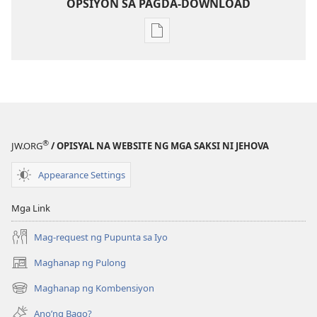
OPSIYON SA PAGDA-DOWNLOAD
Opsiyon
sa
pagda-
download
ng
publikasyon
MAGASIN
®
JW.ORG
/ OPISYAL NA WEBSITE NG MGA SAKSI NI JEHOVA
Nobyembre 22,
1992
Appearance Settings
Mga Link
Mag-request ng Pupunta sa Iyo
Maghanap ng Pulong
(may
bubukas
Maghanap ng Kombensiyon
(may
na
bubukas
bagong
Ano’ng Bago?