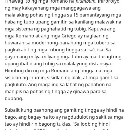
Tinawag ito ng mga Romano na
plumbum.
Inirorolyo
ng may kakayahang mga manggagawa ang
malalaking pohas ng tingga sa 15 pamantayang mga
haba ng tubo upang gamitin sa kanilang malawak na
mga sistema ng paghahatid ng tubig. Kapuwa ang
mga Romano at ang mga Griego ay naglaan ng
huwaran sa modernong-panahong mga tubero sa
pagkakabit ng mga tubong tingga sa isa’t isa. Sa
gayon ang milya-milyang mga tubo ay maidurugtong
upang ihatid ang tubig sa malalayong distansiya.
Hinubog din ng mga Romano ang tingga na mga
sisidlan ng inumin, sisidlan ng alak, at mga gamit sa
pagluluto. Ang magaling sa lahat ng panahon na
manipis na pohas ng tingga ay ginawa para sa
bubong.
Subalit kung paanong ang gamit ng tingga ay hindi na
bago, ang bagay na ito ay nagdudulot ng sakit sa mga
tao ay hindi rin bagong tuklas. “Sa loob ng hindi