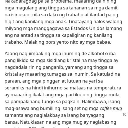
Nakadaragdag pa sa problema, maaaring dalhin ng
mga magulang ang tingga sa tahanan sa mga damit
na isinusuot nila sa dako ng trabaho at ilantad pa ng
higit ang kanilang mga anak. Tinatayang halos walong
milyong mga manggagawa sa Estados Unidos lamang
ang nalantad sa tingga sa kapaligiran ng kanilang
trabaho. Malaking porsiyento nito ay mga babae.
Yaong nag-iimbak ng mga inuming de alkohol o iba
pang likido sa mga sisidlang kristal na may tingga ay
nagdadala rin ng panganib, yamang ang tingga sa
kristal ay maaaring tumagas sa inumin. Sa katulad na
paraan, ang mga pinggan at lutuan na yari sa
seramiks na hindi inihurno sa mataas na temperatura
ay maaaring ikalat ang mga partikulo ng tingga mula
sa pampakinang tungo sa pagkain. Halimbawa, isang
mag-asawa ang bumili ng isang set ng mga
coffee mug
samantalang naglalakbay sa isang
banyagang
bansa. Natuklasan na ang mga mug ay naglabas ng