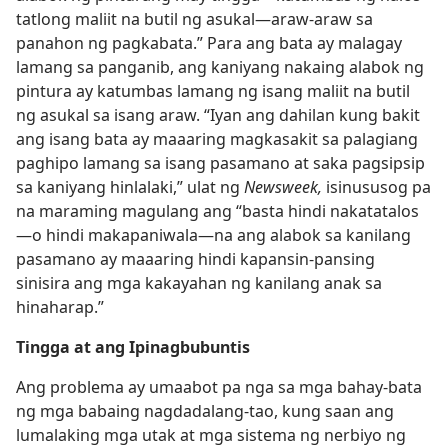
tatlong maliit na butil ng asukal​—araw-araw sa
panahon ng pagkabata.” Para ang bata ay malagay
lamang sa panganib, ang kaniyang nakaing alabok ng
pintura ay katumbas lamang ng isang maliit na butil
ng asukal sa isang araw. “Iyan ang dahilan kung bakit
ang isang bata ay maaaring magkasakit sa palagiang
paghipo lamang sa isang pasamano at saka pagsipsip
sa kaniyang hinlalaki,” ulat ng
Newsweek,
isinususog pa
na maraming magulang ang “basta hindi nakatatalos​
—o hindi makapaniwala—​na ang alabok sa kanilang
pasamano ay maaaring hindi kapansin-pansing
sinisira ang mga kakayahan ng kanilang anak sa
hinaharap.”
Tingga at ang Ipinagbubuntis
Ang problema ay umaabot pa nga sa mga bahay-bata
ng mga babaing nagdadalang-tao, kung saan ang
lumalaking mga utak at mga sistema ng nerbiyo ng