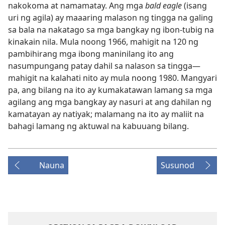
nakokoma at namamatay. Ang mga
bald eagle
(isang
uri ng agila) ay maaaring malason ng tingga na galing
sa bala na nakatago sa mga bangkay ng ibon-tubig na
kinakain nila. Mula noong 1966, mahigit na 120 ng
pambihirang mga ibong maninilang ito ang
nasumpungang patay dahil sa nalason sa tingga​—
mahigit na kalahati nito ay mula noong 1980. Mangyari
pa, ang bilang na ito ay kumakatawan lamang sa mga
agilang ang mga bangkay ay nasuri at ang dahilan ng
kamatayan ay natiyak; malamang na ito ay maliit na
bahagi lamang ng aktuwal na kabuuang bilang.
Nauna
Susunod