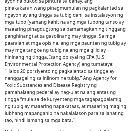
ayon na bukod sa pintura sa bahay, ang
pinakakaraniwang pinagmumulan ng pagkalantad sa
ngayon ay ang tingga sa tubig dahil sa instalasyon ng
mga tubo (yamang kahit na ang mga tubong tanso ay
maaaring pinagdugtong sa pamamagitan ng tinggang
panghinang) at sa gasolinang may tingga. Sa mga
paaralan at mga opisina, ang mga paunten ng tubig ay
may mga tangke ng tubig na ang mga gilid ay
hininang ng tingga. Isang opisyal ng EPA (U.S.
Environmental Protection Agency) ang tumataya:
“Halos 20 porsiyento ng pagkalantad sa tingga ay
nanggagaling sa iniinom na tubig.” Ang Agency for
Toxic Substances and Disease Registry ng
pamahalaang pederal ay nag-ulat na ang antas ng
tingga “mula sa de kuryenteng mga tagapagpalamig
ng tubig ay maaaring napakataas, at maaaring maging
lubhang mapanganib na nakalalason para sa lahat ng
tao, hindi lamang sa mga bata.”