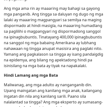
Ang mga ama rin ay maaaring may bahagi sa gayong
mga panganib. Ang tingga sa daluyan ng dugo ng mga
lalaki ay maaaring magpangyari sa semilya na maging
dispormado at hindi masigla, na maaaring humadlang
sa paglilihi o magpangyari ng dispormadong sanggol
na ipinagbubuntis. Tinatayang 400,000 ipinagbubuntis
na sanggol ng mga babaing Amerikana ay lubhang
nahawaan ng tingga anupat masisira ang paglaki nito.
Yamang ang pagkalason sa tingga ay isang pandaigdig
na epidemya, ang bilang ng apektadong hindi pa
isinisilang na mga bata ay tiyak na napakalaki.
Hindi Lamang ang mga Bata
Maliwanag, ang mga adulto ay nanganganib din.
Upang maingatan ang kanilang mga anak, kailangang
ingatan din nila ang kanilang sarili. Paano sila
nalalantad sa tingga? Ang mga eksperto ay sumasang-