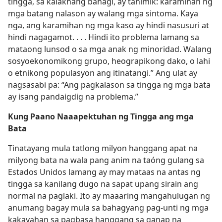
tingga, sa kalakhang bahagi, ay tahimik: karamihan ng
mga batang nalason ay walang mga sintoma. Kaya
nga, ang karamihan ng mga kaso ay hindi nasusuri at
hindi nagagamot. . . . Hindi ito problema lamang sa
mataong lunsod o sa mga anak ng minoridad. Walang
sosyoekonomikong grupo, heograpikong dako, o lahi
o etnikong populasyon ang itinatangi.” Ang ulat ay
nagsasabi pa: “Ang pagkalason sa tingga ng mga bata
ay isang pandaigdig na problema.”
Kung Paano Naaapektuhan ng Tingga ang mga
Bata
Tinatayang mula tatlong milyon hanggang apat na
milyong bata na wala pang anim na taóng gulang sa
Estados Unidos lamang ay may mataas na antas ng
tingga sa kanilang dugo na sapat upang sirain ang
normal na paglaki. Ito ay maaaring mangahulugan ng
anumang bagay mula sa bahagyang pag-unti ng mga
kakayahan sa pagbasa hanggang sa ganap na