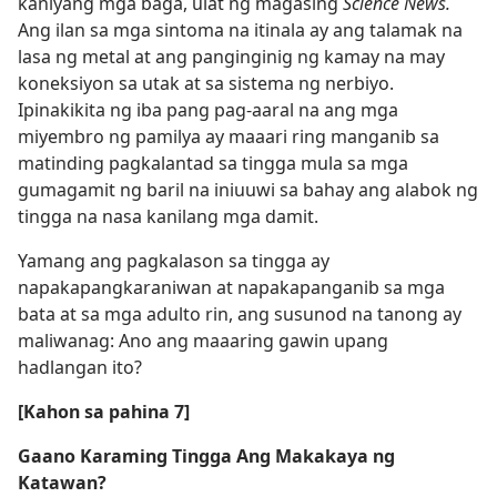
kaniyang mga bagà, ulat ng magasing
Science News.
Ang ilan sa mga sintoma na itinala ay ang talamak na
lasa ng metal at ang panginginig ng kamay na may
koneksiyon sa utak at sa sistema ng nerbiyo.
Ipinakikita ng iba pang pag-aaral na ang mga
miyembro ng pamilya ay maaari ring manganib sa
matinding pagkalantad sa tingga mula sa mga
gumagamit ng baril na iniuuwi sa bahay ang alabok ng
tingga na nasa kanilang mga damit.
Yamang ang pagkalason sa tingga ay
napakapangkaraniwan at napakapanganib sa mga
bata at sa mga adulto rin, ang susunod na tanong ay
maliwanag: Ano ang maaaring gawin upang
hadlangan ito?
[Kahon sa pahina 7]
Gaano Karaming Tingga Ang Makakaya ng
Katawan?