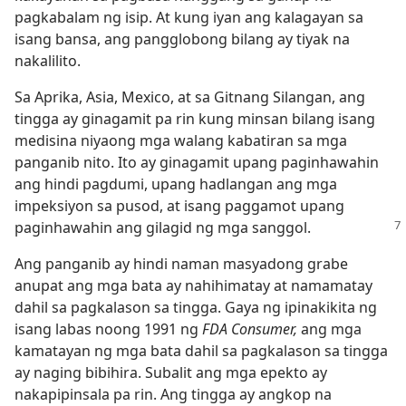
pagkabalam ng isip. At kung iyan ang kalagayan sa
isang bansa, ang pangglobong bilang ay tiyak na
nakalilito.
Sa Aprika, Asia, Mexico, at sa Gitnang Silangan, ang
tingga ay ginagamit pa rin kung minsan bilang isang
medisina niyaong mga walang kabatiran sa mga
panganib nito. Ito ay ginagamit upang paginhawahin
ang hindi pagdumi, upang hadlangan ang mga
impeksiyon sa pusod, at isang paggamot upang
paginhawahin ang gilagid ng mga sanggol.
Ang panganib ay hindi naman masyadong grabe
anupat ang mga bata ay nahihimatay at namamatay
dahil sa pagkalason sa tingga. Gaya ng ipinakikita ng
isang labas noong 1991 ng
FDA Consumer,
ang mga
kamatayan ng mga bata dahil sa pagkalason sa tingga
ay naging bibihira. Subalit ang mga epekto ay
nakapipinsala pa rin. Ang tingga ay angkop na