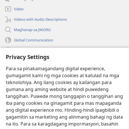
na
window)
bagong
Video
window)
Videos with Audio Descriptions
Maghanap sa JW.ORG
Global Communication
Help
Privacy Settings
Donasyon
(may
Para sa pinakamagandang digital experience,
bubukas
gumagamit kami ng mga cookies at katulad na mga
na
Watchtower ONLINE LIBRARY™
teknolohiya. Ang ilang cookies ay kailangan para
(may
bagong
gumana ang aming website at hindi puwedeng
bubukas
window)
®
JW Hub
na
tanggihan. Puwede mong tanggapin o tanggihan ang
(may
bagong
bubukas
iba pang cookies na ginagamit para mas mapaganda
window)
®
JW Library
na
ang digital experience mo. Hinding-hindi ipagbibili o
bagong
gagamitin sa marketing ang alinmang bahagi ng data
window)
®
Watchtower Library
na ito. Para sa karagdagang impormasyon, basahin