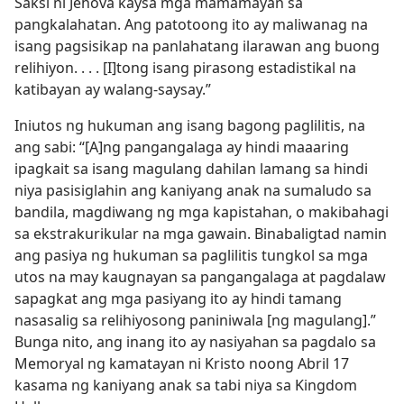
Saksi ni Jehova kaysa mga mamamayan sa
pangkalahatan. Ang patotoong ito ay maliwanag na
isang pagsisikap na panlahatang ilarawan ang buong
relihiyon. . . . [I]tong isang pirasong estadistikal na
katibayan ay walang-saysay.”
Iniutos ng hukuman ang isang bagong paglilitis, na
ang sabi: “[A]ng pangangalaga ay hindi maaaring
ipagkait sa isang magulang dahilan lamang sa hindi
niya pasisiglahin ang kaniyang anak na sumaludo sa
bandila, magdiwang ng mga kapistahan, o makibahagi
sa ekstrakurikular na mga gawain. Binabaligtad namin
ang pasiya ng hukuman sa paglilitis tungkol sa mga
utos na may kaugnayan sa pangangalaga at pagdalaw
sapagkat ang mga pasiyang ito ay hindi tamang
nasasalig sa relihiyosong paniniwala [ng magulang].”
Bunga nito, ang inang ito ay nasiyahan sa pagdalo sa
Memoryal ng kamatayan ni Kristo noong Abril 17
kasama ng kaniyang anak sa tabi niya sa Kingdom