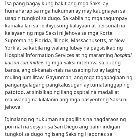
Isa pang bagay kung bakit ang mga Saksi ay
humaharap sa mga hukuman ay may kaugnayan sa
usapin tungkol sa dugo. Sa kabila ng mga tagumpay
kamakailan sa relihiyosong kalayaan at personal na
kalayaan ng mga Saksi ni Jehova sa mga Korte
Suprema ng Florida, Illinois, Massachusetts, at New
York at sa kabila ng walang lubay na pagsisikap ng
Hospital Information Services at ng maraming
hospital
liaison committee
ng mga Saksi ni Jehova sa buong
bansa, ang di-kanais-nais na usaping ito ay laging
muling lumilitaw. Gayunman, ang mga tagapaglaan ng
pangangalagang-pangkalusugan ay tumatanggap ng
patotoo, at sinisikap ng ilang ospital na madali at
maliwanag na kilalanin ang mga pasyenteng Saksi ni
Jehova.
Iginalang ng hukuman sa paglilitis na nagdaraos ng
pormal na sesyon sa San Diego ang paninindigan
tungkol sa dugo ng isang Saksing Hapones sa