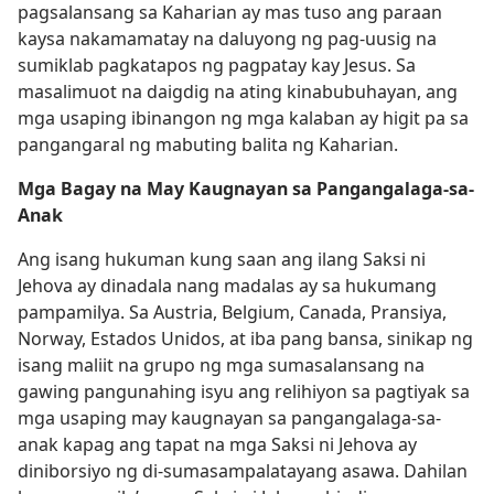
pagsalansang sa Kaharian ay mas tuso ang paraan
kaysa nakamamatay na daluyong ng pag-uusig na
sumiklab pagkatapos ng pagpatay kay Jesus. Sa
masalimuot na daigdig na ating kinabubuhayan, ang
mga usaping ibinangon ng mga kalaban ay higit pa sa
pangangaral ng mabuting balita ng Kaharian.
Mga Bagay na May Kaugnayan sa Pangangalaga-sa-
Anak
Ang isang hukuman kung saan ang ilang Saksi ni
Jehova ay dinadala nang madalas ay sa hukumang
pampamilya. Sa Austria, Belgium, Canada, Pransiya,
Norway, Estados Unidos, at iba pang bansa, sinikap ng
isang maliit na grupo ng mga sumasalansang na
gawing pangunahing isyu ang relihiyon sa pagtiyak sa
mga usaping may kaugnayan sa pangangalaga-sa-
anak kapag ang tapat na mga Saksi ni Jehova ay
diniborsiyo ng di-sumasampalatayang asawa. Dahilan