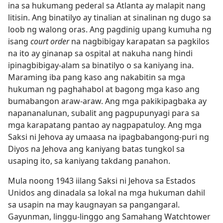
ina sa hukumang pederal sa Atlanta ay malapit nang
litisin. Ang binatilyo ay tinalian at sinalinan ng dugo sa
loob ng walong oras. Ang pagdinig upang kumuha ng
isang
court order
na nagbibigay karapatan sa pagkilos
na ito ay ginanap sa ospital at nakuha nang hindi
ipinagbibigay-alam sa binatilyo o sa kaniyang ina.
Maraming iba pang kaso ang nakabitin sa mga
hukuman ng paghahabol at bagong mga kaso ang
bumabangon araw-araw. Ang mga pakikipagbaka ay
napananalunan, subalit ang pagpupunyagi para sa
mga karapatang pantao ay nagpapatuloy. Ang mga
Saksi ni Jehova ay umaasa na ipagbabangong-puri ng
Diyos na Jehova ang kaniyang batas tungkol sa
usaping ito, sa kaniyang takdang panahon.
Mula noong 1943 iilang Saksi ni Jehova sa Estados
Unidos ang dinadala sa lokal na mga hukuman dahil
sa usapin na may kaugnayan sa pangangaral.
Gayunman, linggu-linggo ang Samahang Watchtower