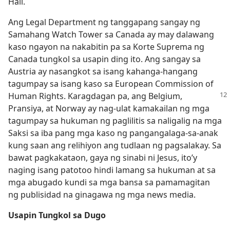
Hall.
Ang Legal Department ng tanggapang sangay ng
Samahang Watch Tower sa Canada ay may dalawang
kaso ngayon na nakabitin pa sa Korte Suprema ng
Canada tungkol sa usapin ding ito. Ang sangay sa
Austria ay nasangkot sa isang kahanga-hangang
tagumpay sa isang kaso sa European Commission of
Human Rights. Karagdagan pa,
ang Belgium,
Pransiya, at Norway ay nag-ulat kamakailan ng mga
tagumpay sa hukuman ng paglilitis sa naligalig na mga
Saksi sa iba pang mga kaso ng pangangalaga-sa-anak
kung saan ang relihiyon ang tudlaan ng pagsalakay. Sa
bawat pagkakataon, gaya ng sinabi ni Jesus, ito’y
naging isang patotoo hindi lamang sa hukuman at sa
mga abugado kundi sa mga bansa sa pamamagitan
ng publisidad na ginagawa ng mga news media.
Usapin Tungkol sa Dugo