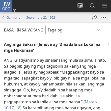
JW.ORG
Mag-
log
Baguhin
Maghana
IPA
In
ang
sa
AN
Gumising! | Setyembre 22, 1992
(may
wika
JW.ORG
ME
bubukas
ng
BASAHIN SA WIKANG
na
site
bagong
Ang mga Saksi ni Jehova ay ‘Dinadala sa Lokal na
window)
mga Hukuman’
ANG Kristiyanismo ay sinalansang mula sa simula nito.
Sa pagbibigay ng mga tagubilin sa kaniyang mga
alagad, si Jesus ay nagbabala: “Magpakaingat kayo sa
mga tao; sapagkat kayo’y ibibigay nila sa mga lokal na
hukuman, at kayo’y hahampasin nila sa kanilang mga
sinagoga. Oo, kayo’y dadalhin sa harap ng mga
gobernador at mga hari dahil sa akin, sa
pagpapatotoo sa kanila at sa mga bansa.” (
Mateo
10:17, 18
) Sa karamihan ng mga bansa ngayon, ang