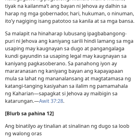
tiyak na kailanma’t ang bayan ni Jehova ay dalhin sa
harap ng mga gobernador, hari, hukuman, o ninuman,
ito’y nagiging isang patotoo sa kanila at sa mga bansa.
Sa malapit na hinaharap lubusang ipagbabangong-
puri ni Jehova ang kaniyang sarili hindi lamang sa mga
usaping may kaugnayan sa dugo at pangangalaga
kundi gayundin sa usaping legal may kaugnayan sa
kaniyang pagkasoberano. Sa panahong iyon ay
mararanasan ng kaniyang bayan ang kapayapaan
mula sa lahat ng mananalansang at magtatamasa ng
katangi-tanging kasiyahan sa ilalim ng pamamahala
ng Kaharian​—sapagkat si Jehova ay maibigin sa
katarungan.​—
Awit 37:28
.
[Blurb sa pahina 12]
Ang binatilyo ay tinalian at sinalinan ng dugo sa loob
ng walong oras