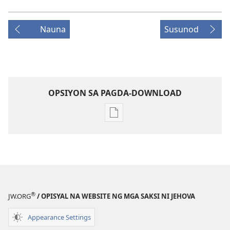
Nauna
Susunod
OPSIYON SA PAGDA-DOWNLOAD
Opsiyon
sa
pagda-
download
ng
publikasyon
MAGASIN
®
JW.ORG
/ OPISYAL NA WEBSITE NG MGA SAKSI NI JEHOVA
Setyembre 22,
1992
Appearance Settings