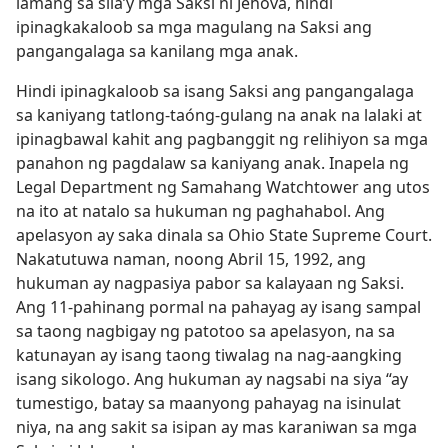
lamang sa sila’y mga Saksi ni Jehova, hindi
ipinagkakaloob sa mga magulang na Saksi ang
pangangalaga sa kanilang mga anak.
Hindi ipinagkaloob sa isang Saksi ang pangangalaga
sa kaniyang tatlong-taóng-gulang na anak na lalaki at
ipinagbawal kahit ang pagbanggit ng relihiyon sa mga
panahon ng pagdalaw sa kaniyang anak. Inapela ng
Legal Department ng Samahang Watchtower ang utos
na ito at natalo sa hukuman ng paghahabol. Ang
apelasyon ay saka dinala sa Ohio State Supreme Court.
Nakatutuwa naman, noong Abril 15, 1992, ang
hukuman ay nagpasiya pabor sa kalayaan ng Saksi.
Ang 11-pahinang pormal na pahayag ay isang sampal
sa taong nagbigay ng patotoo sa apelasyon, na sa
katunayan ay isang taong tiwalag na nag-aangking
isang sikologo. Ang hukuman ay nagsabi na siya “ay
tumestigo, batay sa maanyong pahayag na isinulat
niya, na ang sakit sa isipan ay mas karaniwan sa mga