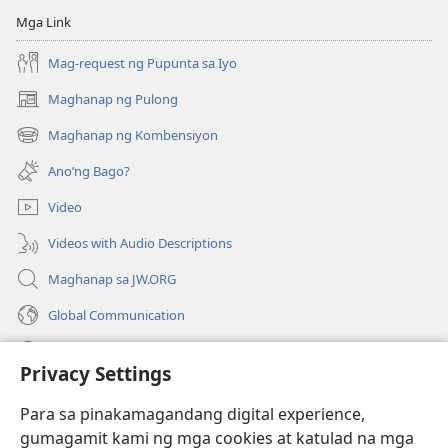
Mga Link
Mag-request ng Pupunta sa Iyo
Maghanap ng Pulong
(may
bubukas
Maghanap ng Kombensiyon
(may
na
bubukas
bagong
Ano’ng Bago?
na
window)
bagong
Video
window)
Videos with Audio Descriptions
Maghanap sa JW.ORG
Global Communication
Help
Privacy Settings
Donasyon
(may
Para sa pinakamagandang digital experience,
bubukas
gumagamit kami ng mga cookies at katulad na mga
na