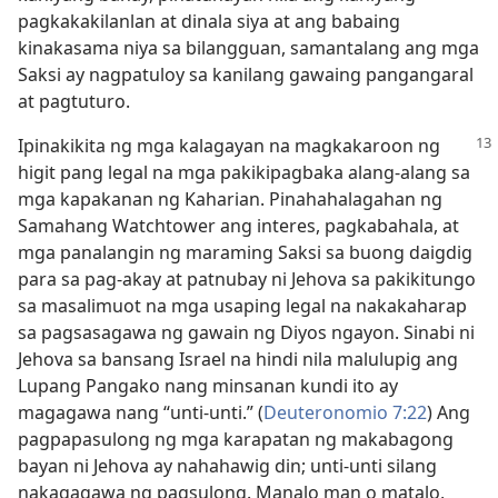
pagkakakilanlan at dinala siya at ang babaing
kinakasama niya sa bilangguan, samantalang ang mga
Saksi ay nagpatuloy sa kanilang gawaing pangangaral
at pagtuturo.
Ipinakikita ng mga kalagayan na magkakaroon
ng
higit pang legal na mga pakikipagbaka alang-alang sa
mga kapakanan ng Kaharian. Pinahahalagahan ng
Samahang Watchtower ang interes, pagkabahala, at
mga panalangin ng maraming Saksi sa buong daigdig
para sa pag-akay at patnubay ni Jehova sa pakikitungo
sa masalimuot na mga usaping legal na nakakaharap
sa pagsasagawa ng gawain ng Diyos ngayon. Sinabi ni
Jehova sa bansang Israel na hindi nila malulupig ang
Lupang Pangako nang minsanan kundi ito ay
magagawa nang “unti-unti.” (
Deuteronomio 7:22
) Ang
pagpapasulong ng mga karapatan ng makabagong
bayan ni Jehova ay nahahawig din; unti-unti silang
nakagagawa ng pagsulong. Manalo man o matalo,