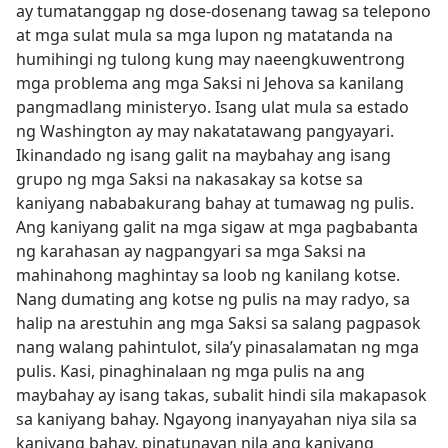
ay tumatanggap ng dose-dosenang tawag sa telepono
at mga sulat mula sa mga lupon ng matatanda na
humihingi ng tulong kung may naeengkuwentrong
mga problema ang mga Saksi ni Jehova sa kanilang
pangmadlang ministeryo. Isang ulat mula sa estado
ng Washington ay may nakatatawang pangyayari.
Ikinandado ng isang galit na maybahay ang isang
grupo ng mga Saksi na nakasakay sa kotse sa
kaniyang nababakurang bahay at tumawag ng pulis.
Ang kaniyang galit na mga sigaw at mga pagbabanta
ng karahasan ay nagpangyari sa mga Saksi na
mahinahong maghintay sa loob ng kanilang kotse.
Nang dumating ang kotse ng pulis na may radyo, sa
halip na arestuhin ang mga Saksi sa salang pagpasok
nang walang pahintulot, sila’y pinasalamatan ng mga
pulis. Kasi, pinaghinalaan ng mga pulis na ang
maybahay ay isang takas, subalit hindi sila makapasok
sa kaniyang bahay. Ngayong inanyayahan niya sila sa
kaniyang bahay, pinatunayan nila ang kaniyang