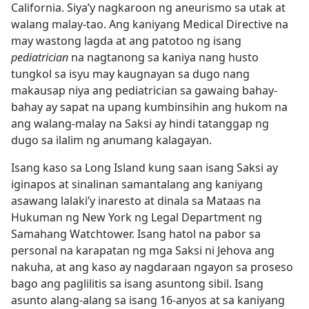
California. Siya’y nagkaroon ng aneurismo sa utak at
walang malay-tao. Ang kaniyang Medical Directive na
may wastong lagda at ang patotoo ng isang
pediatrician
na nagtanong sa kaniya nang husto
tungkol sa isyu may kaugnayan sa dugo nang
makausap niya ang pediatrician sa gawaing bahay-
bahay ay sapat na upang kumbinsihin ang hukom na
ang walang-malay na Saksi ay hindi tatanggap ng
dugo sa ilalim ng anumang kalagayan.
Isang kaso sa Long Island kung saan isang Saksi ay
iginapos at sinalinan samantalang ang kaniyang
asawang lalaki’y inaresto at dinala sa Mataas na
Hukuman ng New York ng Legal Department ng
Samahang Watchtower. Isang hatol na pabor sa
personal na karapatan ng mga Saksi ni Jehova ang
nakuha, at ang kaso ay nagdaraan ngayon sa proseso
bago ang paglilitis sa isang asuntong sibil. Isang
asunto alang-alang sa isang 16-anyos at sa kaniyang