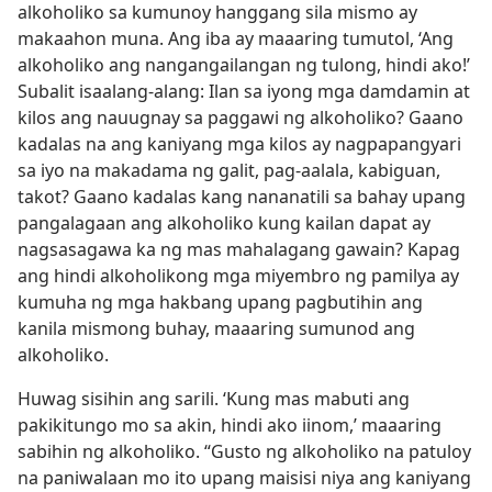
alkoholiko sa kumunoy hanggang sila mismo ay
makaahon muna. Ang iba ay maaaring tumutol, ‘Ang
alkoholiko ang nangangailangan ng tulong, hindi ako!’
Subalit isaalang-alang: Ilan sa iyong mga damdamin at
kilos ang nauugnay sa paggawi ng alkoholiko? Gaano
kadalas na ang kaniyang mga kilos ay nagpapangyari
sa iyo na makadama ng galit, pag-aalala, kabiguan,
takot? Gaano kadalas kang nananatili sa bahay upang
pangalagaan ang alkoholiko kung kailan dapat ay
nagsasagawa ka ng mas mahalagang gawain? Kapag
ang hindi alkoholikong mga miyembro ng pamilya ay
kumuha ng mga hakbang upang pagbutihin ang
kanila mismong buhay, maaaring sumunod ang
alkoholiko.
Huwag sisihin ang sarili. ‘Kung mas mabuti ang
pakikitungo mo sa akin, hindi ako iinom,’ maaaring
sabihin ng alkoholiko. “Gusto ng alkoholiko na patuloy
na paniwalaan mo ito upang maisisi niya ang kaniyang