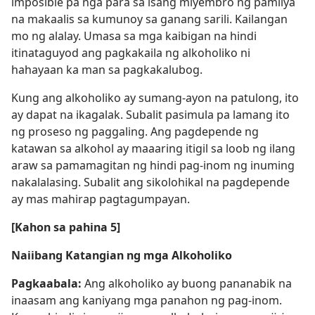
imposible pa nga para sa isang miyembro ng pamilya
na makaalis sa kumunoy sa ganang sarili. Kailangan
mo ng alalay. Umasa sa mga kaibigan na hindi
itinataguyod ang pagkakaila ng alkoholiko ni
hahayaan ka man sa pagkakalubog.
Kung ang alkoholiko ay sumang-ayon na patulong, ito
ay dapat na ikagalak. Subalit pasimula pa lamang ito
ng proseso ng paggaling. Ang pagdepende ng
katawan sa alkohol ay maaaring itigil sa loob ng ilang
araw sa pamamagitan ng hindi pag-inom ng inuming
nakalalasing. Subalit ang sikolohikal na pagdepende
ay mas mahirap pagtagumpayan.
[Kahon sa pahina 5]
Naiibang Katangian ng mga Alkoholiko
Pagkaabala:
Ang alkoholiko ay buong pananabik na
inaasam ang kaniyang mga panahon ng pag-inom.