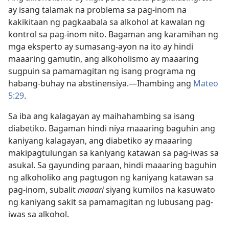
ay isang talamak na problema sa pag-inom na
kakikitaan ng pagkaabala sa alkohol at kawalan ng
kontrol sa pag-inom nito. Bagaman ang karamihan ng
mga eksperto ay sumasang-ayon na ito ay hindi
maaaring gamutin, ang alkoholismo ay maaaring
sugpuin sa pamamagitan ng isang programa ng
habang-buhay na abstinensiya.​—Ihambing ang
Mateo
5:29
.
Sa iba ang kalagayan ay maihahambing sa isang
diabetiko. Bagaman hindi niya maaaring baguhin ang
kaniyang kalagayan, ang diabetiko ay maaaring
makipagtulungan sa kaniyang katawan sa pag-iwas sa
asukal. Sa gayunding paraan, hindi maaaring baguhin
ng alkoholiko ang pagtugon ng kaniyang katawan sa
pag-inom, subalit
maaari
siyang kumilos na kasuwato
ng kaniyang sakit sa pamamagitan ng lubusang pag-
iwas sa alkohol.