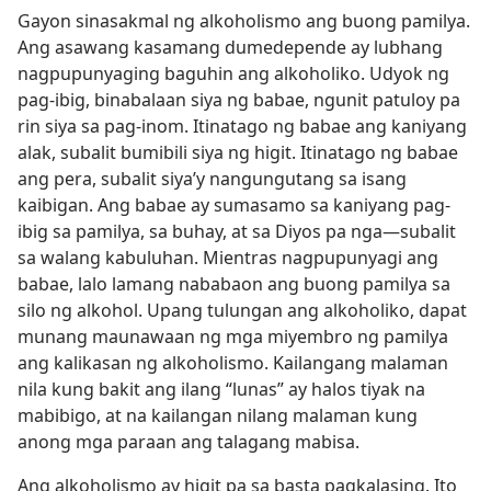
Gayon sinasakmal ng alkoholismo ang buong pamilya.
Ang asawang kasamang dumedepende ay lubhang
nagpupunyaging baguhin ang alkoholiko. Udyok ng
pag-ibig, binabalaan siya ng babae, ngunit patuloy pa
rin siya sa pag-inom. Itinatago ng babae ang kaniyang
alak, subalit bumibili siya ng higit. Itinatago ng babae
ang pera, subalit siya’y nangungutang sa isang
kaibigan. Ang babae ay sumasamo sa kaniyang pag-
ibig sa pamilya, sa buhay, at sa Diyos pa nga​—subalit
sa walang kabuluhan. Mientras nagpupunyagi ang
babae, lalo lamang nababaon ang buong pamilya sa
silo ng alkohol. Upang tulungan ang alkoholiko, dapat
munang maunawaan ng mga miyembro ng pamilya
ang kalikasan ng alkoholismo. Kailangang malaman
nila kung bakit ang ilang “lunas” ay halos tiyak na
mabibigo, at na kailangan nilang malaman kung
anong mga paraan ang talagang mabisa.
Ang alkoholismo ay higit pa sa basta pagkalasing. Ito