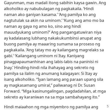
Gayunman, mas madali itong sabihin kaysa gawin. Ang
alkoholiko ay nabubulagan ng pagkakaila. ‘Hindi
naman ako ganiyan kasama.’ ‘Ang pamilya ko ang
nagtutulak sa akin na uminom.’ ‘Kung ang amo mo ba
naman ay gaya ng amo ko, sino ang hindi
mauudyukang uminom?’ Ang pangangatuwiran niya
ay kadalasang lubhang nakakukumbinsi anupat ang
buong pamilya ay maaaring sumama sa proseso ng
pagkakaila. ‘Ang tatay mo ay kailangang magrelaks sa
gabi.’ ‘Kailangang uminom ni Itay. Kaniyang
pinagpapaumanhinan ang labis-labis na paninisi ni
Inay.’ Hinding-hindi nila ihahayag ang sekreto ng
pamilya sa ilalim ng anumang kalagayan: Si Itay ay
isang alkoholiko. “Iyan lamang ang paraan upang sila
ay magkasamang umiral,” paliwanag ni Dr. Susan
Forward. “Mga kasinungalingan, pagdadahilan, at mga
sekreto ay karaniwan na sa mga sambahayang ito.”
Hindi maiaahon ng mga miyembro ng pamilya
ang