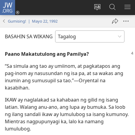
JW.ORG
Mag-
log
Baguhin
Maghana
IPA
In
ang
sa
AN
Gumising! | Mayo 22, 1992
(may
wika
JW.ORG
ME
bubukas
ng
BASAHIN SA WIKANG
na
site
bagong
Paano Makatutulong ang Pamilya?
window)
“Sa simula ang tao ay umiinom, at pagkatapos ang
pag-inom ay nasusundan ng isa pa, at sa wakas ang
inumin ang sumusupil sa tao.”​—Oryental na
kasabihan.
IKAW ay naglalakad sa kahabaan ng gilid ng isang
latian. Walang anu-ano, ang lupa ay bumuka. Sa loob
ng ilang sandali ikaw ay lumulubog sa isang kumunoy.
Mientras nagpupunyagi ka, lalo ka namang
lumulubog.