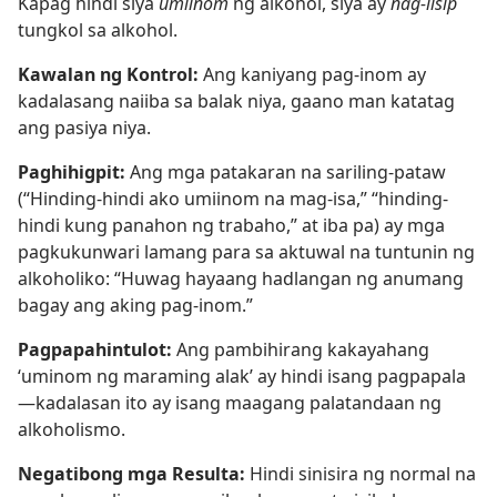
Kapag hindi siya
umiinom
ng alkohol, siya ay
nag-iisip
tungkol sa alkohol.
Kawalan ng Kontrol:
Ang kaniyang pag-inom ay
kadalasang naiiba sa balak niya, gaano man katatag
ang pasiya niya.
Paghihigpit:
Ang mga patakaran na sariling-pataw
(“Hinding-hindi ako umiinom na mag-isa,” “hinding-
hindi kung panahon ng trabaho,” at iba pa) ay mga
pagkukunwari lamang para sa aktuwal na tuntunin ng
alkoholiko: “Huwag hayaang hadlangan ng anumang
bagay ang aking pag-inom.”
Pagpapahintulot:
Ang pambihirang kakayahang
‘uminom ng maraming alak’ ay hindi isang pagpapala​
—kadalasan ito ay isang maagang palatandaan ng
alkoholismo.
Negatibong mga Resulta:
Hindi sinisira ng normal na