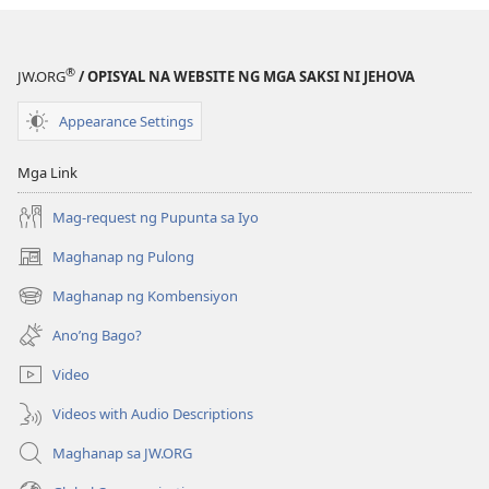
ng
publikasyon
MAGASIN
®
JW.ORG
/ OPISYAL NA WEBSITE NG MGA SAKSI NI JEHOVA
Mayo 22,
1992
Appearance Settings
Mga Link
Mag-request ng Pupunta sa Iyo
Maghanap ng Pulong
(may
bubukas
Maghanap ng Kombensiyon
(may
na
bubukas
bagong
Ano’ng Bago?
na
window)
bagong
Video
window)
Videos with Audio Descriptions
Maghanap sa JW.ORG