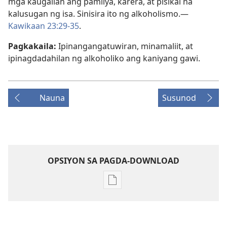
mga kaugalian ang pamilya, karera, at pisikal na
kalusugan ng isa. Sinisira ito ng alkoholismo.​—
Kawikaan 23:29-35
.
Pagkakaila:
Ipinangangatuwiran, minamaliit, at
ipinagdadahilan ng alkoholiko ang kaniyang gawi.
Nauna
Susunod
OPSIYON SA PAGDA-DOWNLOAD
Opsiyon
sa
pagda-
download