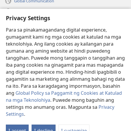
Global Communication
Help
Privacy Settings
Donasyon
(may
Para sa pinakamagandang digital experience,
bubukas
gumagamit kami ng mga cookies at katulad na mga
na
Watchtower ONLINE LIBRARY™
teknolohiya. Ang ilang cookies ay kailangan para
(may
bagong
gumana ang aming website at hindi puwedeng
bubukas
window)
®
JW Hub
na
tanggihan. Puwede mong tanggapin o tanggihan ang
(may
bagong
bubukas
iba pang cookies na ginagamit para mas mapaganda
window)
®
JW Library
na
ang digital experience mo. Hinding-hindi ipagbibili o
bagong
gagamitin sa marketing ang alinmang bahagi ng data
window)
®
Watchtower Library
na ito. Para sa karagdagang impormasyon, basahin
ang
Global Policy sa Paggamit ng Cookies at Katulad
na mga Teknolohiya
. Puwede mong baguhin ang
settings mo anumang oras. Magpunta sa
Privacy
Copyright
© 2026 Watch Tower Bible and Tract Society of Pennsylvania.
Settings
.
Ip
KASUNDUAN SA PAGGAMIT
|
PRIVACY POLICY
|
PRIVACY SETTINGS
a
I-accept
I-decline
I-customize