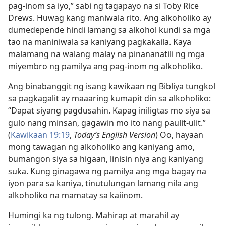
pag-inom sa iyo,” sabi ng tagapayo na si Toby Rice
Drews. Huwag kang maniwala rito. Ang alkoholiko ay
dumedepende hindi lamang sa alkohol kundi sa mga
tao na maniniwala sa kaniyang pagkakaila. Kaya
malamang na walang malay na pinananatili ng mga
miyembro ng pamilya ang pag-inom ng alkoholiko.
Ang binabanggit ng isang kawikaan ng Bibliya tungkol
sa pagkagalit ay maaaring kumapit din sa alkoholiko:
“Dapat siyang pagdusahin. Kapag iniligtas mo siya sa
gulo nang minsan, gagawin mo ito nang paulit-ulit.”
(
Kawikaan 19:19
,
Today’s English Version
) Oo, hayaan
mong tawagan ng alkoholiko ang kaniyang amo,
bumangon siya sa higaan, linisin niya ang kaniyang
suka. Kung ginagawa ng pamilya ang mga bagay na
iyon para sa kaniya, tinutulungan lamang nila ang
alkoholiko na mamatay sa kaiinom.
Humingi ka ng tulong. Mahirap at marahil ay