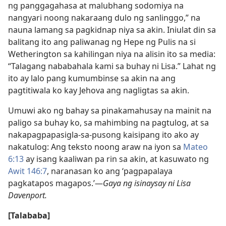
ng panggagahasa at malubhang sodomiya na
nangyari noong nakaraang dulo ng sanlinggo,” na
nauna lamang sa pagkidnap niya sa akin. Iniulat din sa
balitang ito ang paliwanag ng Hepe ng Pulis na si
Wetherington sa kahilingan niya na alisin ito sa media:
“Talagang nababahala kami sa buhay ni Lisa.” Lahat ng
ito ay lalo pang kumumbinse sa akin na ang
pagtitiwala ko kay Jehova ang nagligtas sa akin.
Umuwi ako ng bahay sa pinakamahusay na mainit na
paligo sa buhay ko, sa mahimbing na pagtulog, at sa
nakapagpapasigla-sa-pusong kaisipang ito ako ay
nakatulog: Ang teksto noong araw na iyon sa
Mateo
6:13
ay isang kaaliwan pa rin sa akin, at kasuwato ng
Awit 146:7
, naranasan ko ang ‘pagpapalaya
pagkatapos magapos.’​—
Gaya ng isinaysay ni Lisa
Davenport.
[Talababa]