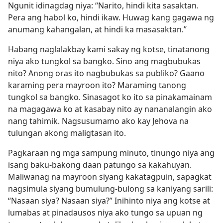
Ngunit idinagdag niya: “Narito, hindi kita sasaktan.
Pera ang habol ko, hindi ikaw. Huwag kang gagawa ng
anumang kahangalan, at hindi ka masasaktan.”
Habang naglalakbay kami sakay ng kotse, tinatanong
niya ako tungkol sa bangko. Sino ang magbubukas
nito? Anong oras ito nagbubukas sa publiko? Gaano
karaming pera mayroon ito? Maraming tanong
tungkol sa bangko. Sinasagot ko ito sa pinakamainam
na magagawa ko at kasabay nito ay nananalangin ako
nang tahimik. Nagsusumamo ako kay Jehova na
tulungan akong maligtasan ito.
Pagkaraan ng mga sampung minuto, tinungo niya ang
isang baku-bakong daan patungo sa kakahuyan.
Maliwanag na mayroon siyang kakatagpuin, sapagkat
nagsimula siyang bumulung-bulong sa kaniyang sarili:
“Nasaan siya? Nasaan siya?” Inihinto niya ang kotse at
lumabas at pinadausos niya ako tungo sa upuan ng