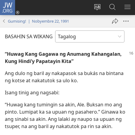
JW.ORG
Mag-
log
Baguhin
Maghana
IPA
In
ang
sa
AN
Gumising! | Nobyembre 22, 1991
(may
wika
JW.ORG
ME
bubukas
ng
BASAHIN SA WIKANG
na
site
bagong
“Huwag Kang Gagawa ng Anumang Kahangalan,
window)
Kung Hindi’y Papatayin Kita”
Ang dulo ng baril ay nakapasok sa bukás na bintana
ng kotse at nakatutok sa ulo ko.
Isang tinig ang nagsabi:
“Huwag kang tumingin sa akin, Ale. Buksan mo ang
pinto. Lumipat ka sa upuan ng pasahero.” Ginawa ko
ang sinabi sa akin. Ang lalaki ay naupo sa upuan ng
tsuper, na ang baril ay nakatutok pa rin sa akin.