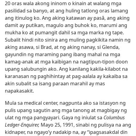
20 oras wala akong ininom o kinain at walang mga
pasilidad sa banyo, at ang huling tatlong oras lamang
ang itinulog ko. Ang aking katawan ay pasâ, ang aking
damit ay putikan, magulo ang buhok ko, marumi ang
mukha ko at pumangit dahil sa mga marka ng tape.
Subalit hindi nito sinira ang muling pagkikita namin ng
aking asawa, si Brad, at ng aking nanay, si Glenda,
gayundin ng maraming pang ibang mahal na mga
kamag-anak at mga kaibigan na nagtipun-tipon doon
upang salubungin ako. Ang kanilang kakila-kilabot na
karanasan ng paghihintay at pag-aalala ay kakaiba sa
akin subalit sa isang paraan marahil ay mas
napakasakit.
Mula sa medical center, nagpunta ako sa istasyon ng
pulis upang sagutin ang mga tanong at magbigay ng
ulat ng mga pangyayari. Gaya ng iniulat sa
Columbus
Ledger-Enquirer,
Mayo 25, 1991, sinabi ng pulisya na ang
kidnaper, na ngayo’y nadakip na, ay “ipagsasakdal din