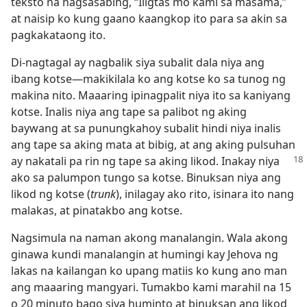
teksto na nagsasabing, “Iligtas mo kami sa masama,”
at naisip ko kung gaano kaangkop ito para sa akin sa
pagkakataong ito.
Di-nagtagal ay nagbalik siya subalit dala niya ang
ibang kotse​—makikilala ko ang kotse ko sa tunog ng
makina nito. Maaaring ipinagpalit niya ito sa kaniyang
kotse. Inalis niya ang tape sa palibot ng aking
baywang at sa punungkahoy subalit hindi niya inalis
ang tape sa aking mata at bibig, at ang aking pulsuhan
ay nakatali pa rin ng tape sa
aking likod. Inakay niya
ako sa palumpon tungo sa kotse. Binuksan niya ang
likod ng kotse (
trunk
), inilagay ako rito, isinara ito nang
malakas, at pinatakbo ang kotse.
Nagsimula na naman akong manalangin. Wala akong
ginawa kundi manalangin at humingi kay Jehova ng
lakas na kailangan ko upang matiis ko kung ano man
ang maaaring mangyari. Tumakbo kami marahil na 15
o 20 minuto bago siya huminto at binuksan ang likod