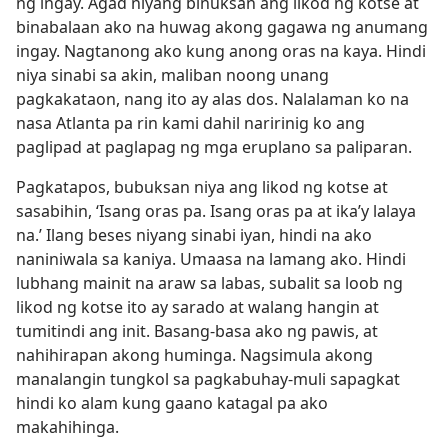
ng ingay. Agad niyang binuksan ang likod ng kotse at
binabalaan ako na huwag akong gagawa ng anumang
ingay. Nagtanong ako kung anong oras na kaya. Hindi
niya sinabi sa akin, maliban noong unang
pagkakataon, nang ito ay alas dos. Nalalaman ko na
nasa Atlanta pa rin kami dahil naririnig ko ang
paglipad at paglapag ng mga eruplano sa paliparan.
Pagkatapos, bubuksan niya ang likod ng kotse at
sasabihin, ‘Isang oras pa. Isang oras pa at ika’y lalaya
na.’ Ilang beses niyang sinabi iyan, hindi na ako
naniniwala sa kaniya. Umaasa na lamang ako. Hindi
lubhang mainit na araw sa labas, subalit sa loob ng
likod ng kotse ito ay sarado at walang hangin at
tumitindi ang init. Basang-basa ako ng pawis, at
nahihirapan akong huminga. Nagsimula akong
manalangin tungkol sa pagkabuhay-muli sapagkat
hindi ko alam kung gaano katagal pa ako
makahihinga.