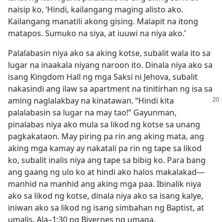
naisip ko, ‘Hindi, kailangang maging alisto ako.
Kailangang manatili akong gising. Malapit na itong
matapos. Sumuko na siya, at iuuwi na niya ako.’
Palalabasin niya ako sa aking kotse, subalit wala ito sa
lugar na inaakala niyang naroon ito. Dinala niya ako sa
isang Kingdom Hall ng mga Saksi ni Jehova, subalit
nakasindi ang ilaw sa apartment na tinitirhan ng isa sa
aming naglalakbay na kinatawan.
“Hindi kita
palalabasin sa lugar na may tao!” Gayunman,
pinalabas niya ako mula sa likod ng kotse sa unang
pagkakataon. May piring pa rin ang aking mata, ang
aking mga kamay ay nakatali pa rin ng tape sa likod
ko, subalit inalis niya ang tape sa bibig ko. Para bang
ang gaang ng ulo ko at hindi ako halos makalakad​—
manhid na manhid ang aking mga paa. Ibinalik niya
ako sa likod ng kotse, dinala niya ako sa isang kalye,
iniwan ako sa likod ng isang simbahan ng Baptist, at
umalis. Ala–1:30 ng Biyernes ng umaga.