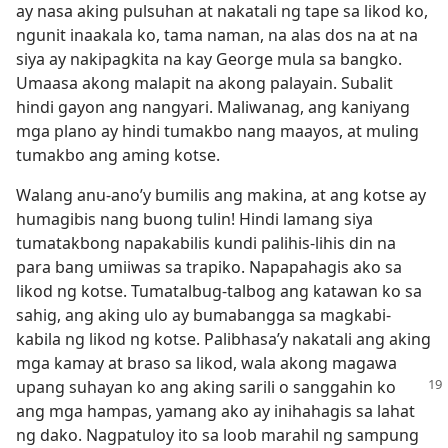
ay nasa aking pulsuhan at nakatali ng tape sa likod ko,
ngunit inaakala ko, tama naman, na alas dos na at na
siya ay nakipagkita na kay George mula sa bangko.
Umaasa akong malapit na akong palayain. Subalit
hindi gayon ang nangyari. Maliwanag, ang kaniyang
mga plano ay hindi tumakbo nang maayos, at muling
tumakbo ang aming kotse.
Walang anu-ano’y bumilis ang makina, at ang kotse ay
humagibis nang buong tulin! Hindi lamang siya
tumatakbong napakabilis kundi palihis-lihis din na
para bang umiiwas sa trapiko. Napapahagis ako sa
likod ng kotse. Tumatalbug-talbog ang katawan ko sa
sahig, ang aking ulo ay bumabangga sa magkabi-
kabila ng likod ng kotse. Palibhasa’y nakatali ang aking
mga kamay at braso sa likod, wala akong magawa
upang suhayan ko
ang aking sarili o sanggahin ko
ang mga hampas, yamang ako ay inihahagis sa lahat
ng dako. Nagpatuloy ito sa loob marahil ng sampung