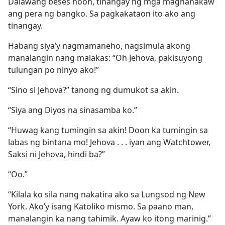
Dalawang beses noon, tinangay ng mga magnanakaw
ang pera ng bangko. Sa pagkakataon ito ako ang
tinangay.
Habang siya’y nagmamaneho, nagsimula akong
manalangin nang malakas: “Oh Jehova, pakisuyong
tulungan po ninyo ako!”
“Sino si Jehova?” tanong ng dumukot sa akin.
“Siya ang Diyos na sinasamba ko.”
“Huwag kang tumingin sa akin! Doon ka tumingin sa
labas ng bintana mo! Jehova . . . iyan ang Watchtower,
Saksi ni Jehova, hindi ba?”
“Oo.”
“Kilala ko sila nang nakatira ako sa Lungsod ng New
York. Ako’y isang Katoliko mismo. Sa paano man,
manalangin ka nang tahimik. Ayaw ko itong marinig.”