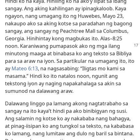
Hindi ko na kaya. Hiniling ko na ako’y ilipat sa ibang
sangay. Ang aking kahilingan ay ipinagkaloob. Kaya
ngayon, nang umagang ito ng Huwebes, Mayo 23,
nakaupo ako sa aking kotse sa paradahan ng bagong
sangay, ang sangay ng Peachtree Mall sa Columbus,
Georgia. Hinihintay kong magbukas ito. Alas–8:25
noon. Karaniwang pumapasok
ako ng mga ilang
minutong maaga at binabasa ko ang teksto sa Bibliya
para sa araw na iyon. Sa partikular na umagang ito, ito
ay
Mateo 6:13
, na nagsasabing: “Iligtas mo kami sa
masama.” Hindi ko ito natalos noon, ngunit ang
tekstong iyon ay naging napakahalaga sa akin sa
sumunod na dalawang araw.
Dalawang linggo pa lamang akong nagtatrabaho sa
sangay na ito kaya’t hindi pa ako binibigyan ng susi.
Ang salamin ng kotse ko ay nakababa nang bahagya,
at pinag-iisipan ko ang tungkol sa teksto, na kababasa
ko lamang, nang lumitaw ang dulo ng baril sa bintana.