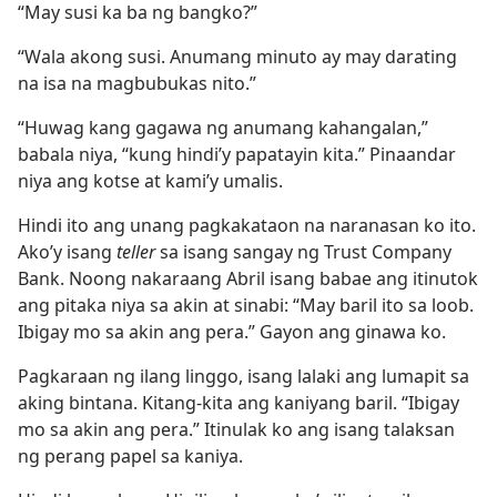
“May susi ka ba ng bangko?”
“Wala akong susi. Anumang minuto ay may darating
na isa na magbubukas nito.”
“Huwag kang gagawa ng anumang kahangalan,”
babala niya, “kung hindi’y papatayin kita.” Pinaandar
niya ang kotse at kami’y umalis.
Hindi ito ang unang pagkakataon na naranasan ko ito.
Ako’y isang
teller
sa isang sangay ng Trust Company
Bank. Noong nakaraang Abril isang babae ang itinutok
ang pitaka niya sa akin at sinabi: “May baril ito sa loob.
Ibigay mo sa akin ang pera.” Gayon ang ginawa ko.
Pagkaraan ng ilang linggo, isang lalaki ang lumapit sa
aking bintana. Kitang-kita ang kaniyang baril. “Ibigay
mo sa akin ang pera.” Itinulak ko ang isang talaksan
ng perang papel sa kaniya.