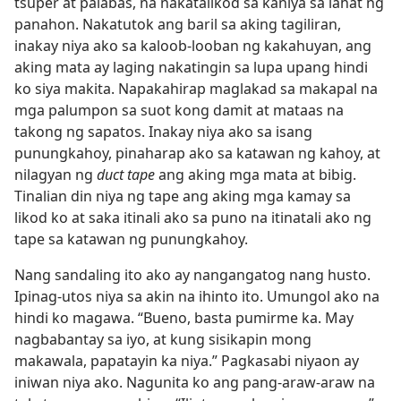
tsuper at palabas, na nakatalikod sa kaniya sa lahat ng
panahon. Nakatutok ang baril sa aking tagiliran,
inakay niya ako sa kaloob-looban ng kakahuyan, ang
aking mata ay laging nakatingin sa lupa upang hindi
ko siya makita. Napakahirap maglakad sa makapal na
mga palumpon sa suot kong damit at mataas na
takong ng sapatos. Inakay niya ako sa isang
punungkahoy, pinaharap ako sa katawan ng kahoy, at
nilagyan ng
duct tape
ang aking mga mata at bibig.
Tinalian din niya ng tape ang aking mga kamay sa
likod ko at saka itinali ako sa puno na itinatali ako ng
tape sa katawan ng punungkahoy.
Nang sandaling ito ako ay nangangatog nang husto.
Ipinag-utos niya sa akin na ihinto ito. Umungol ako na
hindi ko magawa. “Bueno, basta pumirme ka. May
nagbabantay sa iyo, at kung sisikapin mong
makawala, papatayin ka niya.” Pagkasabi niyaon ay
iniwan niya ako. Nagunita ko ang pang-araw-araw na