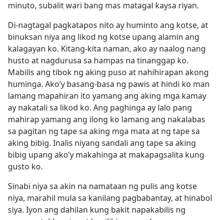
minuto, subalit wari bang mas matagal kaysa riyan.
Di-nagtagal pagkatapos nito ay huminto ang kotse, at
binuksan niya ang likod ng kotse upang alamin ang
kalagayan ko. Kitang-kita naman, ako ay naalog nang
husto at nagdurusa sa hampas na tinanggap ko.
Mabilis ang tibok ng aking puso at nahihirapan akong
huminga. Ako’y basang-basa ng pawis at hindi ko man
lamang mapahiran ito yamang ang aking mga kamay
ay nakatali sa likod ko. Ang paghinga ay lalo pang
mahirap yamang ang ilong ko lamang ang nakalabas
sa pagitan ng tape sa aking mga mata at ng tape sa
aking bibig. Inalis niyang sandali ang tape sa aking
bibig upang ako’y makahinga at makapagsalita kung
gusto ko.
Sinabi niya sa akin na namataan ng pulis ang kotse
niya, marahil mula sa kanilang pagbabantay, at hinabol
siya. Iyon ang dahilan kung bakit napakabilis ng