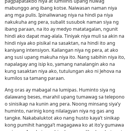
pagpapatakbo niya at lumilihis upang huwag
mabunggo ang ibang kotse. Naiwasan naman niya
ang mga pulis. Ipinaliwanag niya na hindi pa niya
nakukuha ang pera, subalit susubok naman siya ng
ibang paraan, na ito ay medyo matatagalan, ngunit
hindi ako dapat mag-alala. Tiniyak niya muli sa akin na
hindi niya ako pisikal na sasaktan, na hindi ito ang
kaniyang intensiyon. Kailangan niya ng pera, at ako
ang susi upang makuha niya ito. Nang sabihin niya ito,
napalagay ang isip ko, yamang nanalangin ako na
kung sasaktan niya ako, tutulungan ako ni Jehova na
kumilos sa tamang paraan.
Ang oras ay mabagal na lumipas. Huminto siya ng
dalawang beses, marahil upang tumawag sa telepono
o sinisikap na kunin ang pera. Noong minsang siya’y
huminto, narinig kong nilalagyan niya ng gas ang
tangke. Nakabaluktot ako nang husto kaya’t sinikap
kong pumihit hangga’t magagawa ko at ito’y gumawa