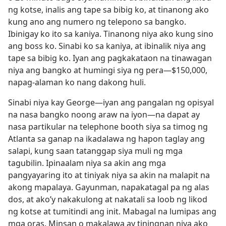
ng kotse, inalis ang tape sa bibig ko, at tinanong ako
kung ano ang numero ng telepono sa bangko.
Ibinigay ko ito sa kaniya. Tinanong niya ako kung sino
ang boss ko. Sinabi ko sa kaniya, at ibinalik niya ang
tape sa bibig ko. Iyan ang pagkakataon na tinawagan
niya ang bangko at humingi siya ng pera​—$150,000,
napag-alaman ko nang dakong huli.
Sinabi niya kay George​—iyan ang pangalan ng opisyal
na nasa bangko noong araw na iyon—​na dapat ay
nasa partikular na telephone booth siya sa timog ng
Atlanta sa ganap na ikadalawa ng hapon taglay ang
salapi, kung saan tatanggap siya muli ng mga
tagubilin. Ipinaalam niya sa akin ang mga
pangyayaring ito at tiniyak niya sa akin na malapit na
akong mapalaya. Gayunman, napakatagal pa ng alas
dos, at ako’y nakakulong at nakatali sa loob ng likod
ng kotse at tumitindi ang init. Mabagal na lumipas ang
mga oras. Minsan o makalawa ay tiningnan niya ako