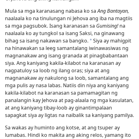
Mula sa mga karanasang nabasa ko sa
Ang Bantayan,
naalaala ko na tinulungan ni Jehova ang iba na magtiis
sa mga pagsubok. Isang karanasan sa
Gumising!
na
naalaala ko ay tungkol sa isang Saksi, na ginawang
bihag sa isang nakawan sa bangko.
Siya ay mahigpit
a
na hinawakan sa leeg samantalang iwinawasiwas ng
magnanakaw ang isang granada at pinagbabantaan
siya. Ang kaniyang kakila-kilabot na karanasan ay
nagpatuloy sa loob ng ilang oras; siya at ang
magnanakaw ay nakulong sa loob, samantalang ang
mga pulis ay nasa labas. Natiis din niya ang kaniyang
kakila-kilabot na karanasan sa pamamagitan ng
panalangin kay Jehova at pag-alaala ng mga kasulatan,
at ang kaniyang tibay-loob ay ginantimpalaan
sapagkat siya ay ligtas na naibalik sa kaniyang pamilya.
Sa wakas ay huminto ang kotse, at ang tsuper ay
lumabas. Hindi ko makita ang aking relos, yamang ito