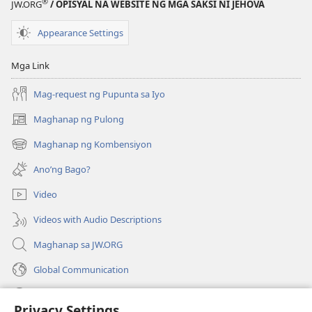
®
JW.ORG
/ OPISYAL NA WEBSITE NG MGA SAKSI NI JEHOVA
Nobyembre 22,
1991
Appearance Settings
Mga Link
Mag-request ng Pupunta sa Iyo
Maghanap ng Pulong
(may
bubukas
Maghanap ng Kombensiyon
(may
na
bubukas
bagong
Ano’ng Bago?
na
window)
bagong
Video
window)
Videos with Audio Descriptions
Maghanap sa JW.ORG
Global Communication
Help
Privacy Settings