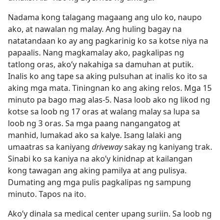
Nadama kong talagang magaang ang ulo ko, naupo
ako, at nawalan ng malay. Ang huling bagay na
natatandaan ko ay ang pagkarinig ko sa kotse niya na
papaalis. Nang magkamalay ako, pagkalipas ng
tatlong oras, ako’y nakahiga sa damuhan at putik.
Inalis ko ang tape sa aking pulsuhan at inalis ko ito sa
aking mga mata. Tiningnan ko ang aking relos. Mga 15
minuto pa bago mag alas-5. Nasa loob ako ng likod ng
kotse sa loob ng 17 oras at walang malay sa lupa sa
loob ng 3 oras. Sa mga paang nangangatog at
manhid, lumakad ako sa kalye. Isang lalaki ang
umaatras sa kaniyang
driveway
sakay ng kaniyang trak.
Sinabi ko sa kaniya na ako’y kinidnap at kailangan
kong tawagan ang aking pamilya at ang pulisya.
Dumating ang mga pulis pagkalipas ng sampung
minuto. Tapos na ito.
Ako’y dinala sa medical center upang suriin. Sa loob ng