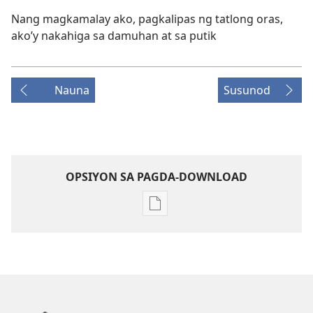
Nang magkamalay ako, pagkalipas ng tatlong oras,
ako’y nakahiga sa damuhan at sa putik
Nauna
Susunod
OPSIYON SA PAGDA-DOWNLOAD
Opsiyon
sa
pagda-
download
ng
publikasyon
MAGASIN