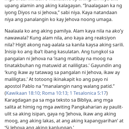
upang alamin ang aking kalagayan. “Inaalagaan ka ng
iyong Diyos na si Jehova,” sabi niya. Kaya natandaan
niya ang panalangin ko kay Jehova noong umaga.
Naalaala ko ang aking pamilya. Alam kaya nila na ako’y
nawawala? Kung alam nila, ano kaya ang reaksiyon
nila? Higit akong nag-aalala sa kanila kaysa aking sarili.
Inisip ko ang iba’t ibang kasulatan. Ang tungkol sa
pangalan ni Jehova na ‘isang matibay na moog na
tinatakbuhan ng matuwid at naliligtas.’ Gayundin ang
‘kung ikaw ay tatawag sa pangalan ni Jehova, ikaw ay
maliligtas.’ At totoong ikinakapit ko ang payo ni
apostol Pablo na “manalangin nang walang patid.”
(
Kawikaan 18:10;
Roma 10:13;
1 Tesalonica 5:17
)
Karagdagan pa sa mga teksto sa Bibliya, ang mga
salita at himig ng mga awiting Pangkaharian ay paulit-
ulit sa aking isipan, gaya ng ‘Jehova, ikaw ang aking
moog, ang aking lakas, at ang aking kapangyarihan’ at
‘Si Jehova ang aking kanlungan.’