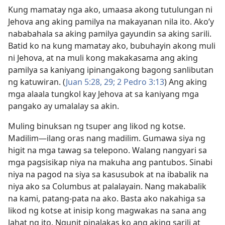
Kung mamatay nga ako, umaasa akong tutulungan ni
Jehova ang aking pamilya na makayanan nila ito. Ako’y
nababahala sa aking pamilya gayundin sa aking sarili.
Batid ko na kung mamatay ako, bubuhayin akong muli
ni Jehova, at na muli kong makakasama ang aking
pamilya sa kaniyang ipinangakong bagong sanlibutan
ng katuwiran. (
Juan 5:28, 29;
2 Pedro 3:13
) Ang aking
mga alaala tungkol kay Jehova at sa kaniyang mga
pangako ay umalalay sa akin.
Muling binuksan ng tsuper ang likod ng kotse.
Madilim​—ilang oras nang madilim. Gumawa siya ng
higit na mga tawag sa telepono. Walang nangyari sa
mga pagsisikap niya na makuha ang pantubos. Sinabi
niya na pagod na siya sa kasusubok at na ibabalik na
niya ako sa Columbus at palalayain. Nang makabalik
na kami, patang-pata na ako. Basta ako nakahiga sa
likod ng kotse at inisip kong magwakas na sana ang
lahat ng ito. Ngunit pinalakas ko ang aking sarili at