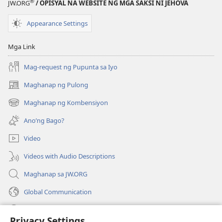
®
JW.ORG
/ OPISYAL NA WEBSITE NG MGA SAKSI NI JEHOVA
Agosto 22,
1991
Appearance Settings
Mga Link
Mag-request ng Pupunta sa Iyo
Maghanap ng Pulong
(may
bubukas
Maghanap ng Kombensiyon
(may
na
bubukas
bagong
Ano’ng Bago?
na
window)
bagong
Video
window)
Videos with Audio Descriptions
Maghanap sa JW.ORG
Global Communication
Help
Privacy Settings