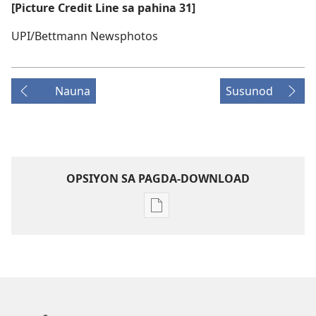
[Picture Credit Line sa pahina 31]
UPI/Bettmann Newsphotos
Nauna
Susunod
OPSIYON SA PAGDA-DOWNLOAD
Opsiyon
sa
pagda-
download
ng
publikasyon
MAGASIN