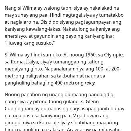
Nang si Wilma ay walong taon, siya ay nakalakad na
may suhay ang paa. Hindi nagtagal siya ay tumatakbo
at naglalaro na. Disidido siyang pagtagumpayan ang
kaniyang kawalang-lakas. Nakatulong sa kaniya ang
ehersisyo, at gayundin ang payo ng kaniyang ina:
“Huwag kang susuko.”
Si Wilma ay hindi sumuko. At noong 1960, sa Olympics
sa Roma, Italya, siya’y tumanggap ng tatlong
medalyang ginto. Napanalunan niya ang 100- at 200-
metrong paligsahan sa takbuhan at nauna sa
panghuling bahagi ng 400-metrong
relay.
Noong panahon ng unang digmaang pandaigdig,
nang siya ay pitong taóng gulang, si Glenn
Cunningham ay dumanas ng nagsasapanganib-buhay
na mga paso sa kaniyang paa. Mga buwan ang
ginugol niya sa kama at siya’y sinabihang maaaring
hindi na muling makalakad. Araw-araw na minasahe