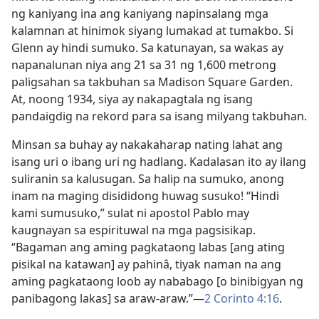
ng kaniyang ina ang kaniyang napinsalang mga
kalamnan at hinimok siyang lumakad at tumakbo. Si
Glenn ay hindi sumuko. Sa katunayan, sa wakas ay
napanalunan niya ang 21 sa 31 ng 1,600 metrong
paligsahan sa takbuhan sa Madison Square Garden.
At, noong 1934, siya ay nakapagtala ng isang
pandaigdig na rekord para sa isang milyang takbuhan.
Minsan sa buhay ay nakakaharap nating lahat ang
isang uri o ibang uri ng hadlang. Kadalasan ito ay ilang
suliranin sa kalusugan. Sa halip na sumuko, anong
inam na maging disididong huwag susuko! “Hindi
kami sumusuko,” sulat ni apostol Pablo may
kaugnayan sa espirituwal na mga pagsisikap.
“Bagaman ang aming pagkataong labas [ang ating
pisikal na katawan] ay pahinâ, tiyak naman na ang
aming pagkataong loob ay nababago [o binibigyan ng
panibagong lakas] sa araw-araw.”​—
2 Corinto 4:16
.