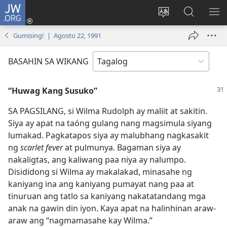
JW.ORG
Mag-
log
Baguhin
Maghana
IPA
In
ang
sa
AN
Gumising! | Agosto 22, 1991
(may
wika
JW.ORG
ME
bubukas
ng
BASAHIN SA WIKANG
na
site
bagong
“Huwag Kang Susuko”
window)
SA PAGSILANG, si Wilma Rudolph ay maliit at sakitin.
Siya ay apat na taóng gulang nang magsimula siyang
lumakad. Pagkatapos siya ay malubhang nagkasakit
ng
scarlet fever
at pulmunya. Bagaman siya ay
nakaligtas, ang kaliwang paa niya ay nalumpo.
Disididong si Wilma ay makalakad, minasahe ng
kaniyang ina ang kaniyang pumayat nang paa at
tinuruan ang tatlo sa kaniyang nakatatandang mga
anak na gawin din iyon. Kaya apat na halinhinan araw-
araw ang “nagmamasahe kay Wilma.”