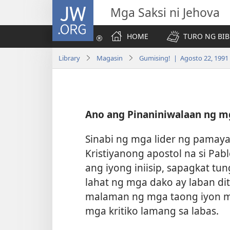
JW.ORG
Mga Saksi ni Jehova
HOME
TURO NG BIB
Library
Magasin
Gumising! | Agosto 22, 1991
Ano ang Pinaniniwalaan ng mg
Sinabi ng mga lider ng pamay
Kristiyanong apostol na si Pab
ang iyong iniisip, sapagkat tun
lahat ng mga dako ay laban dit
malaman ng mga taong iyon mu
mga kritiko lamang sa labas.