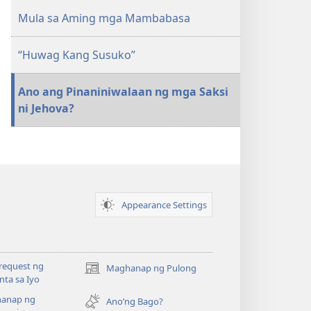
Mula sa Aming mga Mambabasa
“Huwag Kang Susuko”
Ano ang Pinaniniwalaan ng mga Saksi
ni Jehova?
Appearance Settings
request ng
Maghanap ng Pulong
(may
ta sa Iyo
bubukas
anap ng
na
Ano’ng Bago?