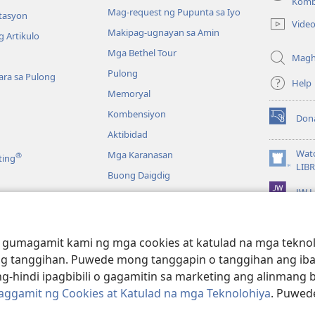
(may
Komb
Mag-request ng Pupunta sa Iyo
bubukas
itasyon
Vide
na
Makipag-ugnayan sa Amin
 Artikulo
bagong
Mga Bethel Tour
window)
Magh
Pulong
ra sa Pulong
Help
Memoryal
Kombensiyon
Don
(may
Aktibidad
bubukas
na
Wat
Mga Karanasan
®
ting
bagong
(may
LIB
Buong Daigdig
window)
bubukas
JW L
na
bagong
a
window)
g Bibliya—Audio
 gumagamit kami ng mga cookies at katulad na mga teknolo
g tanggihan. Puwede mong tanggapin o tanggihan ang iba
g-hindi ipagbibili o gagamitin sa marketing ang alinmang 
Paggamit ng Cookies at Katulad na mga Teknolohiya
. Puwed