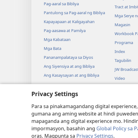
Pag-aaral sa Bibliya
Tract at Imb
Pantulong sa Pag-aaral ng Bibliya
Mga Serye ng
Kapayapaan at Kaligayahan
Magasin
Pag-aasawa at Pamilya
Workbook Pa
Mga Kabataan
Programa
Mga Bata
Index
Pananampalataya sa Diyos
Tagubilin
Ang Siyensiya at ang Bibliya
JW Broadcas
Ang Kasaysayan at ang Bibliya
Video
Musika
Privacy Settings
Audio Dram
Pagbabasa n
Para sa pinakamagandang digital experience,
Drama
gumana ang aming website at hindi puweden
mapaganda ang digital experience mo. Hindin
impormasyon, basahin ang
Global Policy sa 
oras. Magpunta sa
Privacy Settings
.