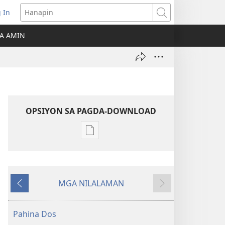
 In
Hanapin
ukas
A AMIN
ong
ow)
OPSIYON SA PAGDA-DOWNLOAD
Opsiyon
sa
pagda-
download
MGA NILALAMAN
ng
Nauna
Susunod
publikasyon
MAGASIN
Pahina Dos
Agosto 22,