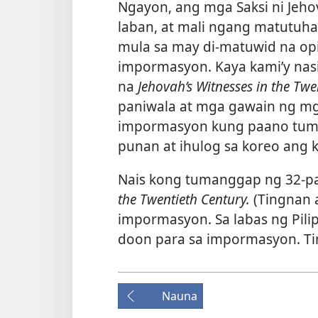
Ngayon, ang mga Saksi ni Jeho
laban, at mali ngang matutuha
mula sa may di-matuwid na o
impormasyon. Kaya kami’y nasi
na
Jehovah’s Witnesses in the Twe
paniwala at mga gawain ng mga
impormasyon kung paano tuma
punan at ihulog sa koreo ang 
Nais kong tumanggap ng 32-p
the Twentieth Century.
(Tingnan a
impormasyon. Sa labas ng Pili
doon para sa impormasyon. Ti
Nauna