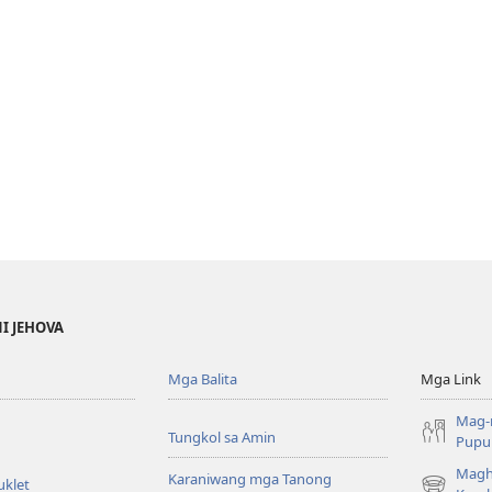
NI JEHOVA
Mga Balita
Mga Link
Mag-
Tungkol sa Amin
Pupun
Magh
Karaniwang mga Tanong
uklet