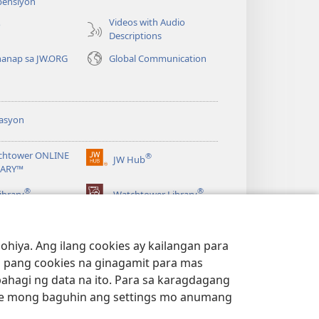
ensiyon
bagong
window)
Videos with Audio
o
Descriptions
anap sa JW.ORG
Global Communication
asyon
chtower ONLINE
®
JW Hub
(may
RARY™
bubukas
®
®
na
ibrary
Watchtower Library
bagong
window)
hiya. Ang ilang cookies ay kailangan para
 pang cookies na ginagamit para mas
bahagi ng data na ito. Para sa karagdagang
e mong baguhin ang settings mo anumang