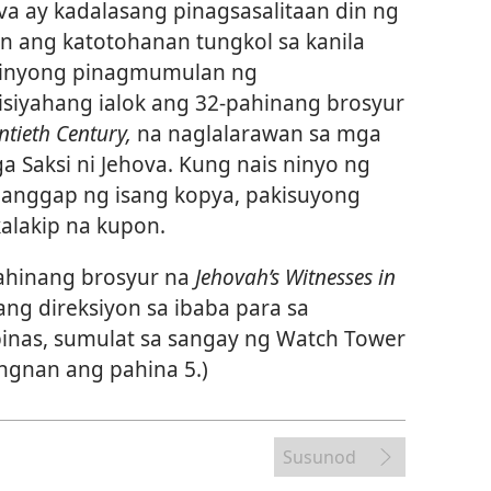
va ay kadalasang pinagsasalitaan din ng
n ang katotohanan tungkol sa kanila
pinyong pinagmumulan ng
siyahang ialok ang 32-pahinang brosyur
ntieth Century,
na naglalarawan sa mga
 Saksi ni Jehova. Kung nais ninyo ng
nggap ng isang kopya, pakisuyong
kalakip na kupon.
ahinang brosyur na
Jehovah’s Witnesses in
ng direksiyon sa ibaba para sa
pinas, sumulat sa sangay ng Watch Tower
ngnan ang pahina 5.)
Susunod