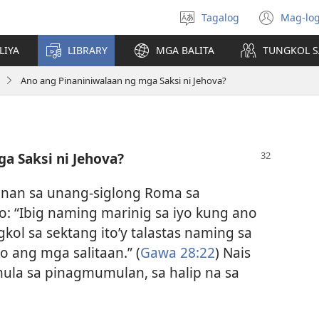
Tagalog
Mag-log
Pumili
(may
ng
bub
LIYA
LIBRARY
MGA BALITA
TUNGKOL S
wika
na
bag
Ano ang Pinaniniwalaan ng mga Saksi ni Jehova?
wind
a Saksi ni Jehova?
anan sa unang-siglong Roma sa
lo: “Ibig naming marinig sa iyo kung ano
gkol sa sektang ito’y talastas naming sa
o ang mga salitaan.” (
Gawa 28:22
) Nais
la sa pinagmumulan, sa halip na sa