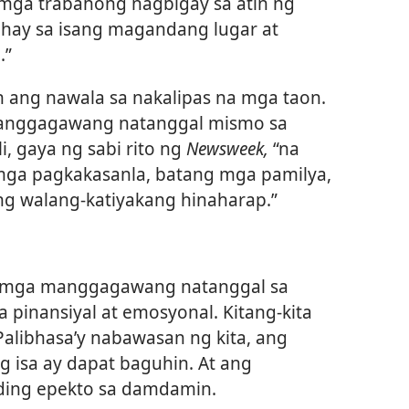
mga trabahong nagbigay sa atin ng
ahay sa isang magandang lugar at
.”
 ang nawala sa nakalipas na mga taon.
anggagawang natanggal mismo sa
i, gaya ng sabi rito ng
Newsweek,
“na
 mga pagkakasanla, batang mga pamilya,
ng walang-katiyakang hinaharap.”
g mga manggagawang natanggal sa
 pinansiyal at emosyonal. Kitang-kita
Palibhasa’y nabawasan ng kita, ang
isa ay dapat baguhin. At ang
ing epekto sa damdamin.