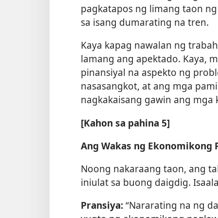
pagkatapos ng limang taon ng
sa isang dumarating na tren.
Kaya kapag nawalan ng trabaho
lamang ang apektado. Kaya, m
pinansiyal na aspekto ng pro
nasasangkot, at ang mga pami
nagkakaisang gawin ang mga k
[Kahon sa pahina 5]
Ang Wakas ng Ekonomikong 
Noong nakaraang taon, ang ta
iniulat sa buong daigdig. Isaa
Pransiya:
“Nararating na ng d