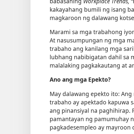
babasahing
Workplace Trends,
“
kakayahang bumili ng isang b
magkaroon ng dalawang kotse
Marami sa mga trabahong iyon
At nasusumpungan ng mga m
trabaho ang kanilang mga saril
lubhang nabibigatan dahil sa
malalaking pagkakautang at a
Ano ang mga Epekto?
May dalawang epekto ito: An
trabaho ay apektado kapuwa sa
ang pinansiyal na paghihirap. 
pamantayan ng pamumuhay ng 
pagkadesempleo ay mayroon d