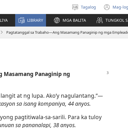
Tagalog
Mag-log
Pumili
(may
ng
bub
LIYA
LIBRARY
MGA BALITA
TUNGKOL S
wika
na
bag
Pagtatanggal sa Trabaho—Ang Masamang Panaginip ng mga Emplead
wind
ng Masamang Panaginip ng
angit at ng lupa. Ako’y nagulantang.”​
—
asyon sa isang kompaniya, 44 anyos.
yong pagtitiwala-sa-sarili. Para ka tuloy
uan sa pananalapi, 38 anyos.