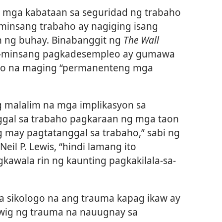
 mga kabataan sa seguridad ng trabaho
insang trabaho ay nagiging isang
n ng buhay. Binabanggit ng
The Wall
-minsang pagkadesempleo ay gumawa
no na maging “permanenteng mga
 malalim na mga implikasyon sa
gal sa trabaho pagkaraan ng mga taon
 may pagtatanggal sa trabaho,” sabi ng
eil P. Lewis, “hindi lamang ito
kawala rin ng kaunting pagkakilala-sa-
a sikologo na ang trauma kapag ikaw ay
wig ng trauma na nauugnay sa