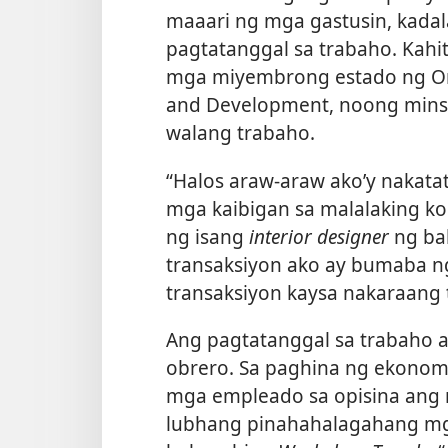
maaari ng mga gastusin, kad
pagtatanggal sa trabaho. Kahi
mga miyembrong estado ng Or
and Development, noong mins
walang trabaho.
“Halos araw-araw ako’y nakata
mga kaibigan sa malalaking ko
ng isang
interior designer
ng ba
transaksiyon ako ay bumaba ng
transaksiyon kaysa nakaraang 
Ang pagtatanggal sa trabaho 
obrero. Sa paghina ng ekonom
mga empleado sa opisina ang 
lubhang pinahahalagahang mga 