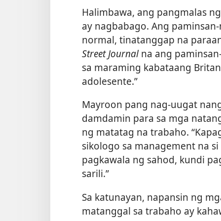
Halimbawa, ang pangmalas ng
ay nagbabago. Ang paminsan-m
normal, tinatanggap na paraa
Street Journal
na ang paminsan
sa maraming kabataang Brita
adolesente.”
Mayroon pang nag-uugat nang
damdamin para sa mga natang
ng matatag na trabaho. “Kapag
sikologo sa management na si N
pagkawala ng sahod, kundi pag
sarili.”
Sa katunayan, napansin ng mg
matanggal sa trabaho ay kaha