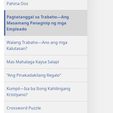
MAGASIN
Pahina Dos
Agosto 8,
1991
Pagtatanggal sa Trabaho—Ang
Masamang Panaginip ng mga
Empleado
Walang Trabaho—Ano ang mga
Kalutasan?
Mas Mahalaga Kaysa Salapi
“Ang Pinakadakilang Regalo”
Kumpil—Isa ba Itong Kahilingang
Kristiyano?
Crossword Puzzle