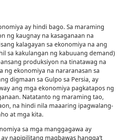
onomiya ay hindi bago. Sa maraming
on ng kaugnay na kasaganaan na
isang kalagayan sa ekonomiya na ang
ahil sa kakulangan ng kabuuang demand)
ansang produksiyon na tinatawag na
a ng ekonomiya na nararanasan sa
ang digmaan sa Gulpo sa Persia, ay
way ang mga ekonomiya pagkatapos ng
anaan. Natatanto ng maraming tao,
aon, na hindi nila maaaring ipagwalang-
ho at mga kita.
konomiya sa mga manggagawa ay
 ay napipilitang magbawas hangga’t