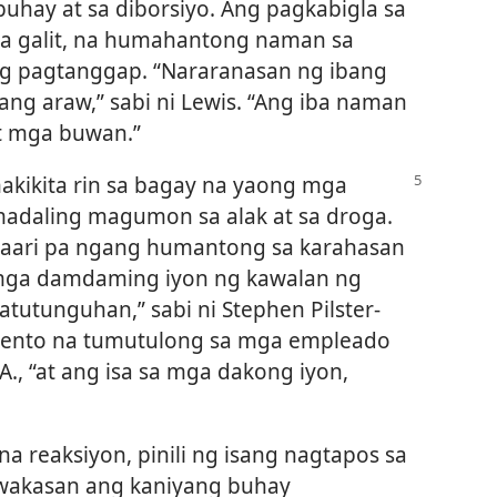
uhay at sa diborsiyo. Ang pagkabigla sa
sa galit, na humahantong naman sa
ng pagtanggap. “Nararanasan ng ibang
ang araw,” sabi ni Lewis. “Ang iba naman
t mga buwan.”
kikita rin sa bagay
na yaong mga
madaling magumon sa alak at sa droga.
aaari pa ngang humantong sa karahasan
 mga damdaming iyon ng kawalan ng
tutunguhan,” sabi ni Stephen Pilster-
mento na tumutulong sa mga empleado
.A., “at ang isa sa mga dakong iyon,
na reaksiyon, pinili ng isang nagtapos sa
 wakasan ang kaniyang buhay