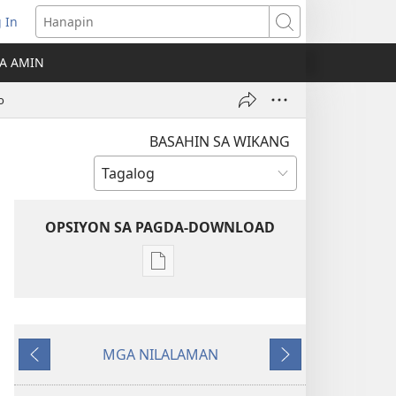
 In
Hanapin
ukas
A AMIN
ong
o
ow)
BASAHIN SA WIKANG
OPSIYON SA PAGDA-DOWNLOAD
Opsiyon
sa
pagda-
download
MGA NILALAMAN
ng
Nauna
Susunod
publikasyon