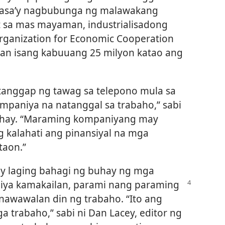
alasa’y nagbubunga ng malawakang
t sa mas mayaman, industrialisadong
ganization for Economic Cooperation
an isang kabuuang 25 milyon katao ang
tanggap ng tawag sa telepono mula sa
mpaniya na natanggal sa trabaho,” sabi
hay. “Maraming kompaniyang may
 kalahati ang pinansiyal na mga
taon.”
ay laging bahagi ng buhay ng mga
iya
kamakailan, parami nang paraming
nawawalan din ng trabaho. “Ito ang
trabaho,” sabi ni Dan Lacey, editor ng