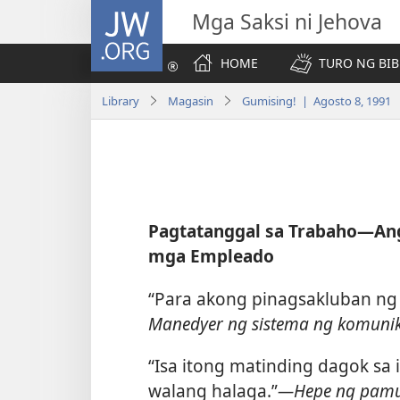
JW.ORG
Mga Saksi ni Jehova
HOME
TURO NG BIB
Library
Magasin
Gumising! | Agosto 8, 1991
Pagtatanggal sa Trabaho​—A
mga Empleado
“Para akong pinagsakluban ng l
Manedyer ng sistema ng komunik
“Isa itong matinding dagok sa i
walang halaga.”​
—Hepe ng pamun