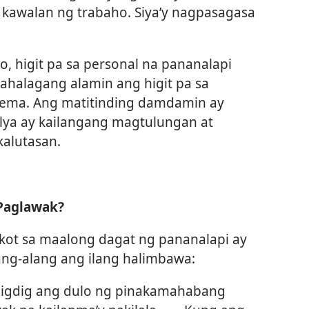
 kawalan ng trabaho. Siya’y nagpasagasa
, higit pa sa personal na pananalapi
ahalagang alamin ang higit pa sa
blema. Ang matitinding damdamin ay
lya ay kailangang magtulungan at
alutasan.
Paglawak?
kot sa maalong dagat ng pananalapi ay
lang-alang ang ilang halimbawa:
aigdig ang dulo ng pinakamahabang