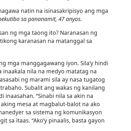
nagawa natin na isinasakripisyo ang mga
ekutibo sa pananamit, 47 anyos.
an ng mga taong ito? Naranasan ng
atikong karanasan na matanggal sa
ng mga manggagawang iyon. Sila’y hindi
 inaakala nila na medyo matatag na
masasabi ng marami sila ay nasa tugatog
trabaho. Subalit ang wakas ng kanilang
i inaasahan. “Sinabi nila sa akin na
a aking mesa at magbalut-balot na ako
 manedyer sa sistema ng komunikasyon
t sa itaas. “Ako’y pinaalis, basta gayon