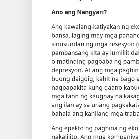
Ano ang Nangyari?
Ang kawalang-katiyakan ng ek
bansa, laging may mga panah
sinusundan ng mga resesyon (
pambansang kita ay lumiliit d
o matinding pagbaba ng pamb
depresyon. At ang mga paghin
buong daigdig, kahit na bago 
nagpapakita kung gaano kabu
mga taon ng kaugnay na kasag
ang ilan ay sa unang pagkakat
bahala ang kanilang mga traba
Ang epekto ng paghina ng e
nakalilito. Ang mga kompaniya