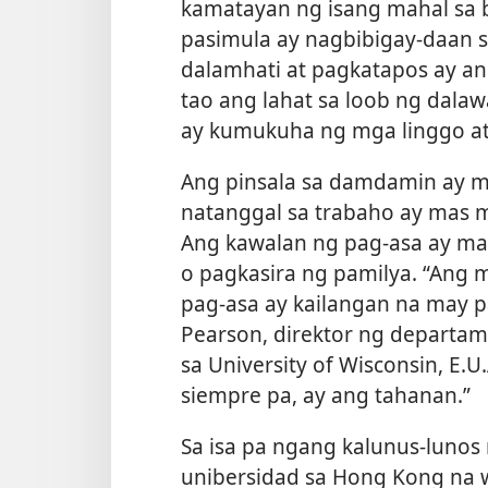
kamatayan ng isang mahal sa b
pasimula ay nagbibigay-daan 
dalamhati at pagkatapos ay a
tao ang lahat sa loob ng dalaw
ay kumukuha ng mga linggo a
Ang pinsala sa damdamin ay ma
natanggal sa trabaho ay mas 
Ang kawalan ng pag-asa ay m
o pagkasira ng pamilya. “Ang
pag-asa ay kailangan na may pa
Pearson, direktor ng departa
sa University of Wisconsin, E.U
siempre pa, ay ang tahanan.”
Sa isa pa ngang kalunus-lunos 
unibersidad sa Hong Kong na