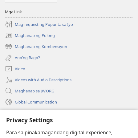
Mga Link
Mag-request ng Pupunta sa Iyo
Maghanap ng Pulong
(may
bubukas
Maghanap ng Kombensiyon
(may
na
bubukas
bagong
Ano’ng Bago?
na
window)
bagong
Video
window)
Videos with Audio Descriptions
Maghanap sa JW.ORG
Global Communication
Help
Privacy Settings
Donasyon
(may
Para sa pinakamagandang digital experience,
bubukas