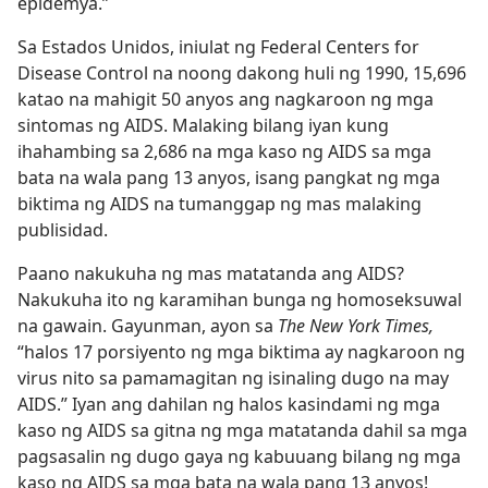
epidemya.”
Sa Estados Unidos, iniulat ng Federal Centers for
Disease Control na noong dakong huli ng 1990, 15,696
katao na mahigit 50 anyos ang nagkaroon ng mga
sintomas ng AIDS. Malaking bilang iyan kung
ihahambing sa 2,686 na mga kaso ng AIDS sa mga
bata na wala pang 13 anyos, isang pangkat ng mga
biktima ng AIDS na tumanggap ng mas malaking
publisidad.
Paano nakukuha ng mas matatanda ang AIDS?
Nakukuha ito ng karamihan bunga ng homoseksuwal
na gawain. Gayunman, ayon sa
The New York Times,
“halos 17 porsiyento ng mga biktima ay nagkaroon ng
virus nito sa pamamagitan ng isinaling dugo na may
AIDS.” Iyan ang dahilan ng halos kasindami ng mga
kaso ng AIDS sa gitna ng mga matatanda dahil sa mga
pagsasalin ng dugo gaya ng kabuuang bilang ng mga
kaso ng AIDS sa mga bata na wala pang 13 anyos!