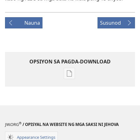
Nauna
Susunod
OPSIYON SA PAGDA-DOWNLOAD
Opsiyon
sa
pagda-
download
ng
publikasyon
MAGASIN
®
JW.ORG
/ OPISYAL NA WEBSITE NG MGA SAKSI NI JEHOVA
Hunyo 22,
1991
Appearance Settings