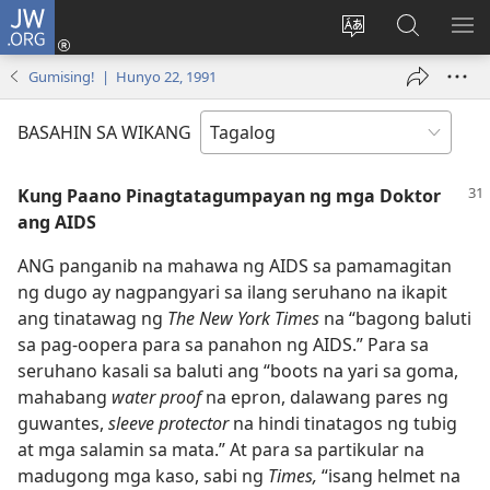
JW.ORG
Mag-
log
Baguhin
Maghana
IPA
In
ang
sa
AN
Gumising! | Hunyo 22, 1991
(may
wika
JW.ORG
ME
bubukas
ng
BASAHIN SA WIKANG
na
site
bagong
Kung Paano Pinagtatagumpayan ng mga Doktor
window)
ang AIDS
ANG panganib na mahawa ng AIDS sa pamamagitan
ng dugo ay nagpangyari sa ilang seruhano na ikapit
ang tinatawag ng
The New York Times
na “bagong baluti
sa pag-oopera para sa panahon ng AIDS.” Para sa
seruhano kasali sa baluti ang “boots na yari sa goma,
mahabang
water proof
na epron, dalawang pares ng
guwantes,
sleeve protector
na hindi tinatagos ng tubig
at mga salamin sa mata.” At para sa partikular na
madugong mga kaso, sabi ng
Times,
“isang helmet na