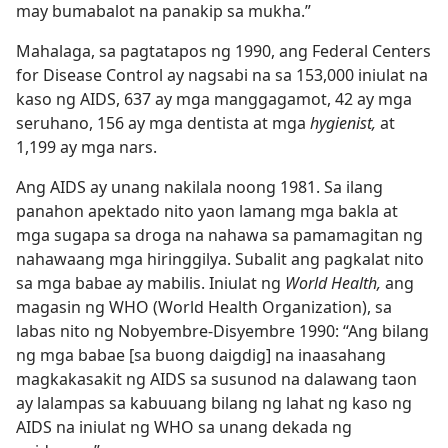
may bumabalot na panakip sa mukha.”
Mahalaga, sa pagtatapos ng 1990, ang Federal Centers
for Disease Control ay nagsabi na sa 153,000 iniulat na
kaso ng AIDS, 637 ay mga manggagamot, 42 ay mga
seruhano, 156 ay mga dentista at mga
hygienist,
at
1,199 ay mga nars.
Ang AIDS ay unang nakilala noong 1981. Sa ilang
panahon apektado nito yaon lamang mga bakla at
mga sugapa sa droga na nahawa sa pamamagitan ng
nahawaang mga hiringgilya. Subalit ang pagkalat nito
sa mga babae ay mabilis. Iniulat ng
World Health,
ang
magasin ng WHO (World Health Organization), sa
labas nito ng Nobyembre-Disyembre 1990: “Ang bilang
ng mga babae [sa buong daigdig] na inaasahang
magkakasakit ng AIDS sa susunod na dalawang taon
ay lalampas sa kabuuang bilang ng lahat ng kaso ng
AIDS na iniulat ng WHO sa unang dekada ng