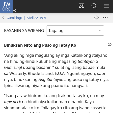
JW.ORG
Mag-
log
Baguhin
Maghana
IPA
In
ang
sa
AN
Gumising! | Abril 22, 1991
(may
wika
JW.ORG
ME
bubukas
ng
BASAHIN SA WIKANG
na
site
bagong
Binuksan Nito ang Puso ng Tatay Ko
window)
“Ang aking mga magulang ay mga Katolikong Italyano
na hinding-hindi kukuha ng magasing
Bantayan
o
Gumising!
upang basahin,” sulat ng isang babae mula
sa Westerly, Rhode Island, E.U.A. Ngunit ngayon, sabi
niya, binuksan ng
Ang Bantayan
ang puso ng tatay niya.
Ipinaliliwanag niya kung paano ito nangyari:
“Isang araw hiniram ko ang trak ng tatay ko, na may
tape deck
na hindi niya kailanman ginamit. Kaya
sinamantala ko ito. Inilagay ko rito ang isang cassette