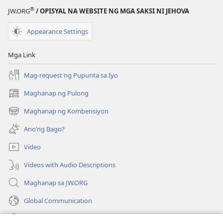
MAGASIN
®
JW.ORG
/ OPISYAL NA WEBSITE NG MGA SAKSI NI JEHOVA
Abril 22,
1991
Appearance Settings
Mga Link
Mag-request ng Pupunta sa Iyo
Maghanap ng Pulong
(may
bubukas
Maghanap ng Kombensiyon
(may
na
bubukas
bagong
Ano’ng Bago?
na
window)
bagong
Video
window)
Videos with Audio Descriptions
Maghanap sa JW.ORG
Global Communication
Help