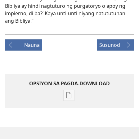
Bibliya ay hindi nagtuturo ng purgatoryo o apoy ng
impierno, di ba?’ Kaya unti-unti niyang natututuhan
ang Bibliya.”
Nauna
Susunod
OPSIYON SA PAGDA-DOWNLOAD
Opsiyon
sa
pagda-
download
ng
publikasyon