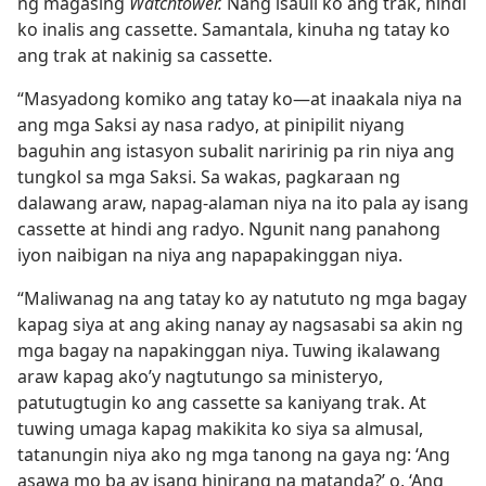
ng magasing
Watchtower.
Nang isauli ko ang trak, hindi
ko inalis ang cassette. Samantala, kinuha ng tatay ko
ang trak at nakinig sa cassette.
“Masyadong komiko ang tatay ko​—at inaakala niya na
ang mga Saksi ay nasa radyo, at pinipilit niyang
baguhin ang istasyon subalit naririnig pa rin niya ang
tungkol sa mga Saksi. Sa wakas, pagkaraan ng
dalawang araw, napag-alaman niya na ito pala ay isang
cassette at hindi ang radyo. Ngunit nang panahong
iyon naibigan na niya ang napapakinggan niya.
“Maliwanag na ang tatay ko ay natututo ng mga bagay
kapag siya at ang aking nanay ay nagsasabi sa akin ng
mga bagay na napakinggan niya. Tuwing ikalawang
araw kapag ako’y nagtutungo sa ministeryo,
patutugtugin ko ang cassette sa kaniyang trak. At
tuwing umaga kapag makikita ko siya sa almusal,
tatanungin niya ako ng mga tanong na gaya ng: ‘Ang
asawa mo ba ay isang hinirang na matanda?’ o, ‘Ang