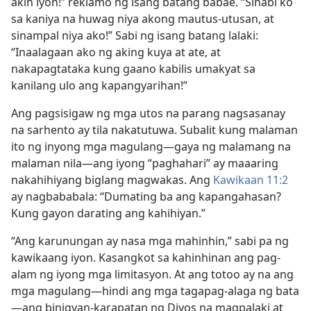
akin iyon!” reklamo ng isang batang babae. “Sinabi ko
sa kaniya na huwag niya akong mautus-utusan, at
sinampal niya ako!” Sabi ng isang batang lalaki:
“Inaalagaan ako ng aking kuya at ate, at
nakapagtataka kung gaano kabilis umakyat sa
kanilang ulo ang kapangyarihan!”
Ang pagsisigaw ng mga utos na parang nagsasanay
na sarhento ay tila nakatutuwa. Subalit kung malaman
ito ng inyong mga magulang​—gaya ng malamang na
malaman nila​—ang iyong “paghahari” ay maaaring
nakahihiyang biglang magwakas. Ang
Kawikaan 11:2
ay nagbababala: “Dumating ba ang kapangahasan?
Kung gayon darating ang kahihiyan.”
“Ang karunungan ay nasa mga mahinhin,” sabi pa ng
kawikaang iyon. Kasangkot sa kahinhinan ang pag-
alam ng iyong mga limitasyon. At ang totoo ay na ang
mga magulang​—hindi ang mga tagapag-alaga ng bata​
—ang binigyan-karapatan ng Diyos na magpalaki at