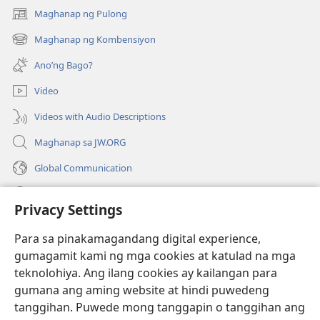
Maghanap ng Pulong
(may
bubukas
Maghanap ng Kombensiyon
(may
na
bubukas
bagong
Ano’ng Bago?
na
window)
bagong
Video
window)
Videos with Audio Descriptions
Maghanap sa JW.ORG
Global Communication
Help
Privacy Settings
Donasyon
(may
Para sa pinakamagandang digital experience,
bubukas
gumagamit kami ng mga cookies at katulad na mga
na
Watchtower ONLINE LIBRARY™
teknolohiya. Ang ilang cookies ay kailangan para
(may
bagong
gumana ang aming website at hindi puwedeng
bubukas
window)
®
JW Hub
na
tanggihan. Puwede mong tanggapin o tanggihan ang
(may
bagong