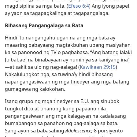
magdisiplina sa mga bata. (
Efeso 6:4
) Ang iyong papel
ay yaon sa tagapagkalinga at tagapangalaga.
Bihasang Pangangalaga sa Bata
Hindi ito nangangahulugan na ang mga bata ay
maaaring pabayaang magtakbuhan upang masiyahan
ka sa panonood ng TV o pagbabasa. “Ang batang lalaki
[o babae] na binabayaan ay humihiya sa kaniyang ina”​
—at sakit sa ulo ng nag-aalaga! (
Kawikaan 29:15
)
Nakalulungkot nga, sa tuwina’y hindi bihasang
napangangasiwaan ng mga tinedyer ang mga batang
gumagawa ng kalokohan.
Isang grupo ng mga tinedyer sa E.U. ang sinubok
tungkol dito at tinanong kung papaano nila
pangangasiwaan ang mga kalagayan na kadalasang
bumabangon sa panahon ng pag-aalaga sa bata.
Sang-ayon sa babasahing
Adolescence,
8 porsiyento