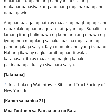
malaman kung ano ang nangyari, at sila ang
makapagpapasiya kung ano pang mga hakbang ang
dapat gawin.
Ang pag-aalaga ng bata ay maaaring magtinging isang
napakalaking pananagutan​—at gayon nga. Subalit isa
lamang itong halimbawa ng kung ano ang ginawa ng
iyong mga magulang sa nakalipas na mga taon ng
pangangalaga sa iyo. Kaya dibdibin ang iyong trabaho.
Habang ikaw ay nagkakamit ng pagtitiwala at
karanasan, ito ay maaaring maging kapaki-
pakinabang at kasiya-siya para sa iyo.
[Talababa]
Inilathala ng Watchtower Bible and Tract Society of
a
New York, Inc.
[Kahon sa pahina 21]
Mga Tuntunin sa Pag-aalaga ng Bata