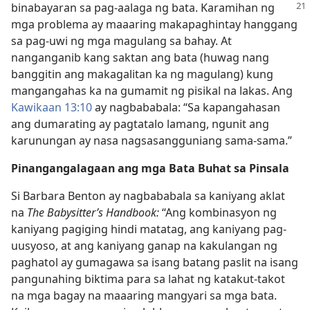
binabayaran sa pag-aalaga ng bata.
Karamihan ng
mga problema ay maaaring makapaghintay hanggang
sa pag-uwi ng mga magulang sa bahay. At
nanganganib kang saktan ang bata (huwag nang
banggitin ang makagalitan ka ng magulang) kung
mangangahas ka na gumamit ng pisikal na lakas. Ang
Kawikaan 13:10
ay nagbababala: “Sa kapangahasan
ang dumarating ay pagtatalo lamang, ngunit ang
karunungan ay nasa nagsasangguniang sama-sama.”
Pinangangalagaan ang mga Bata Buhat sa Pinsala
Si Barbara Benton ay nagbababala sa kaniyang aklat
na
The Babysitter’s Handbook:
“Ang kombinasyon ng
kaniyang pagiging hindi matatag, ang kaniyang pag-
uusyoso, at ang kaniyang ganap na kakulangan ng
paghatol ay gumagawa sa isang batang paslit na isang
pangunahing biktima para sa lahat ng katakut-takot
na mga bagay na maaaring mangyari sa mga bata.