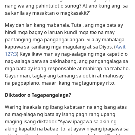
nang walang pahintulot o sunog? At ano kung ang isa
sa kanila ay masaktan o magkasakit?’
May dahilan kang mabahala. Tutal, ang mga bata ay
hindi mga bagay o laruan kundi mga
tao
na may
pantanging mga pangangailangan. Sila ay mahalaga
kapuwa sa kanilang mga magulang at sa Diyos. (
Awit
127:3
) Kaya ikaw man ay nag-aalaga ng mga kapatid o
nag-aalaga para sa pakinabang, ang pangangalaga sa
mga bata ay isang responsable at mahirap na trabaho.
Gayunman, taglay ang tamang saloobin at mahusay
na pagpaplano, maaari kang magtagumpay rito.
Diktador o Tagapangalaga?
Waring inaakala ng ibang kabataan na ang isang atas
na mag-alaga ng bata ay isang paghirang upang
maging isang diktador. “Ayaw ipagawa sa akin ng
aking kapatid na babae ito, at ayaw niyang ipagawa sa