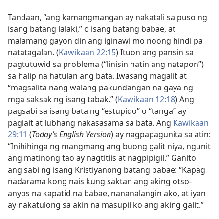
Tandaan, “ang kamangmangan ay nakatali sa puso ng
isang batang lalaki,” o isang batang babae, at
malamang gayon din ang iginawi mo noong hindi pa
natatagalan. (
Kawikaan 22:15
) Ituon ang pansin sa
pagtutuwid sa problema (“linisin natin ang natapon”)
sa halip na hatulan ang bata. Iwasang magalit at
“magsalita nang walang pakundangan na gaya ng
mga saksak ng isang tabak.” (
Kawikaan 12:18
) Ang
pagsabi sa isang bata ng “estupido” o “tanga” ay
paglait at lubhang nakasasama sa bata. Ang
Kawikaan
29:11
(
Today’s English Version
) ay nagpapagunita sa atin:
“Inihihinga ng mangmang ang buong galit niya, ngunit
ang matinong tao ay nagtitiis at nagpipigil.” Ganito
ang sabi ng isang Kristiyanong batang babae: “Kapag
nadarama kong nais kung saktan ang aking otso-
anyos na kapatid na babae, nananalangin ako, at iyan
ay nakatulong sa akin na masupil ko ang aking galit.”