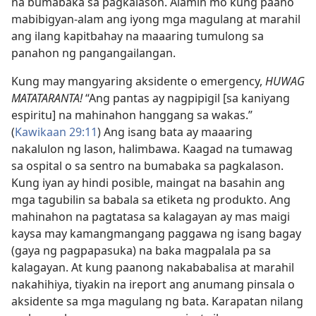
na bumabaka sa pagkalason. Alamin mo kung paano
mabibigyan-alam ang iyong mga magulang at marahil
ang ilang kapitbahay na maaaring tumulong sa
panahon ng pangangailangan.
Kung may mangyaring aksidente o emergency,
HUWAG
MATATARANTA!
“Ang pantas ay nagpipigil [sa kaniyang
espiritu] na mahinahon hanggang sa wakas.”
(
Kawikaan 29:11
) Ang isang bata ay maaaring
nakalulon ng lason, halimbawa. Kaagad na tumawag
sa ospital o sa sentro na bumabaka sa pagkalason.
Kung iyan ay hindi posible, maingat na basahin ang
mga tagubilin sa babala sa etiketa ng produkto. Ang
mahinahon na pagtatasa sa kalagayan ay mas maigi
kaysa may kamangmangang paggawa ng isang bagay
(gaya ng pagpapasuka) na baka magpalala pa sa
kalagayan. At kung paanong nakababalisa at marahil
nakahihiya, tiyakin na ireport ang anumang pinsala o
aksidente sa mga magulang ng bata. Karapatan nilang