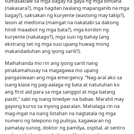
sumasaklaw sa mga bagay na gaya ng mga bintana
(nakasara?), mga hagdan (walang mapanganib na mga
bagay?), saksakan ng kuryente (wastong may takip?),
lason at medisina (maingat na nakatabi sa dakong
hindi maaabot ng mga bata?), mga kordon ng
kuryente (nakatago?), mga susi ng bahay (ang
ekstrang set ng mga susi upang huwag mong
makandaduhan ang iyong sarili?).
Maihahanda mo rin ang iyong sarili nang
pinakamahusay na magagawa mo upang
pangasiwaan ang mga emergency. “Nag-aral ako sa
isang klase ng pag-aalaga ng bata at natutuhan ko
ang first aid para sa mga sanggol at mga batang
paslit,” sabi ng isang tinedyer na babae. Marahil may
gayong kurso sa inyong paaralan. Mahalaga rin na
mag-ingat na isang listahan na nagtatala ng mga
numero ng telepono ng pulisya, kagawaran ng
pamatay-sunog, doktor ng pamilya, ospital, at sentro