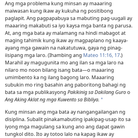
Ang mga problema kung minsan ay maaaring
maiwasan kung ikaw ay kukuha ng positibong
paglapit. Ang pagpapabuya sa mabuting pag-uugali ay
maaaring makabuti sa iyo kaysa mga banta ng parusa.
At, ang mga bata ay malamang na hindi mabagot at
maging tahimik kung ikaw ay magpaplano ng kaaya-
ayang mga gawain na nakatutuwa, gaya ng pinag-
iisipang mga laro. (Ihambing ang
Mateo 11:16, 17
.)
Marahil ay magugunita mo ang ilan sa mga laro na
nilaro mo noon bilang isang bata​—o maaaring
umimbento ka ng ilang bagong laro. Maaaring
subukin mo ring basahin ang paboritong bahagi ng
bata sa mga publikasyong
Pakikinig sa Dakilang Guro
o
Ang Aking Aklat ng mga Kuwento sa Bibliya.
a
Kung minsan ang mga bata ay nangangailangan ng
disiplina. Subalit pinakamabuting ipakipag-usap ito sa
iyong mga magulang sa kung ano ang dapat gawin
tungkol dito. Ito ay totoo lalo na kapag ikaw ay