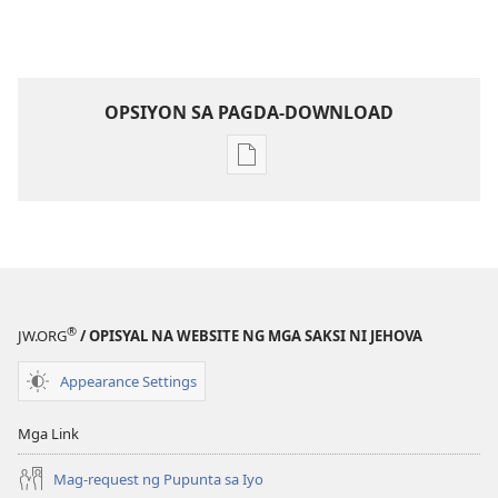
OPSIYON SA PAGDA-DOWNLOAD
Opsiyon
sa
pagda-
download
ng
publikasyon
MAGASIN
®
JW.ORG
/ OPISYAL NA WEBSITE NG MGA SAKSI NI JEHOVA
Marso 8,
1991
Appearance Settings
Mga Link
Mag-request ng Pupunta sa Iyo