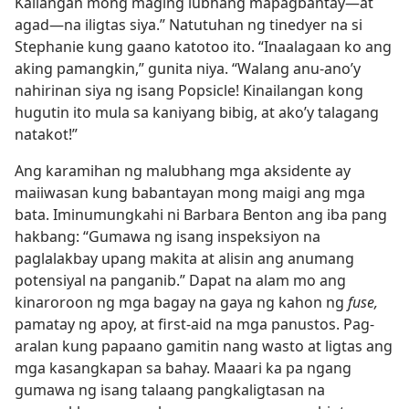
Kailangan mong maging lubhang mapagbantay​—at
agad​—na iligtas siya.” Natutuhan ng tinedyer na si
Stephanie kung gaano katotoo ito. “Inaalagaan ko ang
aking pamangkin,” gunita niya. “Walang anu-ano’y
nahirinan siya ng isang Popsicle! Kinailangan kong
hugutin ito mula sa kaniyang bibig, at ako’y talagang
natakot!”
Ang karamihan ng malubhang mga aksidente ay
maiiwasan kung babantayan mong maigi ang mga
bata. Iminumungkahi ni Barbara Benton ang iba pang
hakbang: “Gumawa ng isang inspeksiyon na
paglalakbay upang makita at alisin ang anumang
potensiyal na panganib.” Dapat na alam mo ang
kinaroroon ng mga bagay na gaya ng kahon ng
fuse,
pamatay ng apoy, at first-aid na mga panustos. Pag-
aralan kung papaano gamitin nang wasto at ligtas ang
mga kasangkapan sa bahay. Maaari ka pa ngang
gumawa ng isang talaang pangkaligtasan na