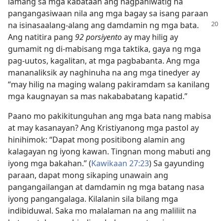
lamang sa mga kabataan ang nagpahiwatig na
pangangasiwaan nila ang mga bagay sa isang paraan
na isinasaalang-alang ang damdamin ng
mga bata.
Ang natitira pang
92 porsiyento
ay may hilig ay
gumamit ng di-mabisang mga taktika, gaya ng mga
pag-uutos, kagalitan, at mga pagbabanta. Ang mga
mananaliksik ay naghinuha na ang mga tinedyer ay
“may hilig na maging walang pakiramdam sa kanilang
mga kaugnayan sa mas nakababatang kapatid.”
Paano mo pakikitunguhan ang mga bata nang mabisa
at may kasanayan? Ang Kristiyanong mga pastol ay
hinihimok: “Dapat mong positibong alamin ang
kalagayan ng iyong kawan. Tingnan mong mabuti ang
iyong mga bakahan.” (
Kawikaan 27:23
) Sa gayunding
paraan, dapat mong sikaping unawain ang
pangangailangan at damdamin ng mga batang nasa
iyong pangangalaga. Kilalanin sila bilang mga
indibiduwal. Saka mo malalaman na ang maliliit na