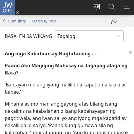
JW.ORG
Mag-
log
Baguhin
Maghana
IPA
In
ang
sa
AN
Gumising! | Marso 8, 1991
(may
wika
JW.ORG
ME
bubukas
ng
BASAHIN SA WIKANG
na
site
bagong
Ang mga Kabataan ay Nagtatanong . . .
window)
Paano Ako Magiging Mahusay na Tagapag-alaga ng
Bata?
‘Bantayan mo ang iyong maliliit na kapatid na lalaki at
babae.’
Minamalas mo man ang gayong atas bilang isang
nakaiinis na kaabalahan o isang kapahayagan ng
pagtitiwala, ang iwan sa iyo ang iyong mga kapatid ay
nakaliligalig sa iyo. ‘Paano kung gumawa sila ng
kalokohan?’ maitatanong mo. ‘Ano kung may pumasok