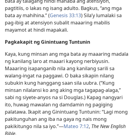
bata ay talagang hindi mahaba ang atensiyon,
pagtitiis, o lakas ng isang adulto. Bagkus, “ang mga
bata ay mahihina.” (
Genesis 33:13
) Sila’y lumalaki sa
pag-ibig at atensiyon subalit maaaring mabilis
mayamot at hindi mapakali.
Pagkakapit ng Ginintuang Tuntunin
Kaya, kung minsan ang mga bata ay maaaring madala
ng kanilang laro at maaari kayong nerbiyusin.
Maaaring isapanganib nila ang kanilang sarili sa
walang-ingat na paggawi. O baka sikapin nilang
subukin kung hanggang saan sila uubra. (“Kung
minsan nilalansi ko ang aking mga tagapag-alaga,”
sabi ng siyete-anyos na si Douglas.) Kapag nangyari
ito, huwag mawalan ng damdamin ng pagiging
palatawa. Ikapit ang Ginintuang Tuntunin: “Lagi mong
pakitunguhan ang iba na gaya ng nais mong
pakikitungo nila sa iyo.”​—
Mateo 7:12
,
The New English
Bible.