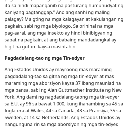
ito sa hindi mapanganib na posturang humuhudyat ng
kaniyang pagtanggap.” Ano ang sanhi ng maling
palagay? Maigting na mga kalagayan at kakulangan ng
pagkain, sabi ng mga biyologo. Sa orihinal na mga
pag-aaral, ang mga insekto ay hindi binibigyan ng
sapat na pagkain, at ang babaing mandadangkal ay
higit na gutom kaysa masintahin.
Pagdadalang-tao ng mga Tin-edyer
Ang Estados Unidos ay mayroong mas maraming
pagdadalang-tao sa gitna ng mga tin-edyer at mas
maraming mga aborsiyon kaysa 37 ibang maunlad na
mga bansa, sabi ng Alan Guttmacher Institute ng New
York. Ang dami ng nagdadalang-taong mga tin-edyer
sa E.U. ay 96 sa bawat 1,000, kung ihahambing sa 45 sa
Inglatera at Wales, 44 sa Canada, 43 sa Pransiya, 35 sa
Sweden, at 14 sa Netherlands. Ang Estados Unidos ay
nangunguna rin sa mga aborsiyon ng mga tin-edyer.