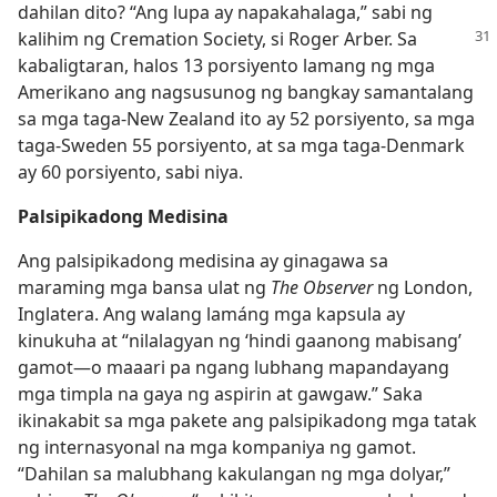
dahilan dito? “Ang lupa ay napakahalaga,” sabi ng
kalihim ng Cremation
Society, si Roger Arber. Sa
kabaligtaran, halos 13 porsiyento lamang ng mga
Amerikano ang nagsusunog ng bangkay samantalang
sa mga taga-New Zealand ito ay 52 porsiyento, sa mga
taga-Sweden 55 porsiyento, at sa mga taga-Denmark
ay 60 porsiyento, sabi niya.
Palsipikadong Medisina
Ang palsipikadong medisina ay ginagawa sa
maraming mga bansa ulat ng
The Observer
ng London,
Inglatera. Ang walang lamáng mga kapsula ay
kinukuha at “nilalagyan ng ‘hindi gaanong mabisang’
gamot​—o maaari pa ngang lubhang mapandayang
mga timpla na gaya ng aspirin at gawgaw.” Saka
ikinakabit sa mga pakete ang palsipikadong mga tatak
ng internasyonal na mga kompaniya ng gamot.
“Dahilan sa malubhang kakulangan ng mga dolyar,”