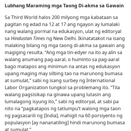
Lubhang Maraming mga Taong Di-akma sa Gawain
Sa Third World halos 200 milyong mga kabataan sa
pagitan ng edad na 12 at 17 ang ngayon ay lumalaki
nang walang pormal na edukasyon, ulat ng editoryal
sa
Hindustan Times
ng New Delhi. Ikinatatakot na isang
malaking bilang ng mga taong di-akma sa gawain ang
magiging resulta. “Ang mga tin-edyer na ito ay alin sa
walang anumang pag-aaral, o huminto sa pag-aaral
bago matapos ang minimun na antas ng edukasyon
upang maging may silbing tao na marunong bumasa
at sumulat,” sabi ng isang surbey ng International
Labor Organization tungkol sa problemang ito. “Tila
walang pagsisikap na ginawa upang lutasin ang
lumalagong isyung ito,” sabi ng editoryal, at sabi pa
nito na “pagkatapos ng tatlumpu’t walong mga taon
ng pagsasarili ng [India], mahigit na 60 porsiyento ng
populasyon [ay nananatiling] hindi marunong bumasa
at sumulat.”