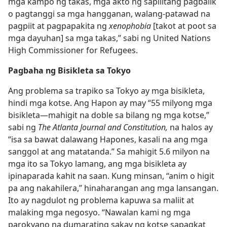
mga kampo ng takas, mga akto ng sapilitang pagbalik
o pagtanggi sa mga hangganan, walang-patawad na
pagpiit at pagpapakita ng
xenophobia
[takot at poot sa
mga dayuhan] sa mga takas,” sabi ng United Nations
High Commissioner for Refugees.
Pagbaha ng Bisikleta sa Tokyo
Ang problema sa trapiko sa Tokyo ay mga bisikleta,
hindi mga kotse. Ang Hapon ay may “55 milyong mga
bisikleta​—mahigit na doble sa bilang ng mga kotse,”
sabi ng
The Atlanta Journal and Constitution,
na halos ay
“isa sa bawat dalawang Hapones, kasali na ang mga
sanggol at ang matatanda.” Sa mahigit 5.6 milyon na
mga ito sa Tokyo lamang, ang mga bisikleta ay
ipinaparada kahit na saan. Kung minsan, “anim o higit
pa ang nakahilera,” hinaharangan ang mga lansangan.
Ito ay nagdulot ng problema kapuwa sa maliit at
malaking mga negosyo. “Nawalan kami ng mga
parokyano na dumarating sakay ng kotse sapagkat