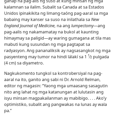
ganap na pag-alis ng suso at kung minsan ng mga
kalamnan sa ilalim. Subalit sa Canada at sa Estados
Unidos ipinakikita ng limang-taóng pag-aaral sa mga
babaing may kanser sa suso na inilathala sa
New
England Journal of Medicine,
na ang
lumpectomy
​—ang
pag-aalis ng nakamamatay na bukol at kaunting
himaymay sa paligid​—ay waring gumagana at tila mas
mabuti kung susundan ng mga pagtapat sa
radyasyon. Ang pananaliksik ay nagsasangkot ng mga
1
pasyenteng may tumor na hindi lálakí sa 1
⁄
pulgada
2
(4 cm) sa diyametro.
Nagkukomento tungkol sa kontrobersiyal na pag-
aaral na ito, ganito ang sabi ni Dr. Arnold Relman,
editor ng magasin: “Yaong mga umaasang sasagutin
nito ang lahat ng mga katanungan at lulutasin ang
isyu minsan magpakailanman ay mabibigo. . . . Ako’y
optimistiko, subalit ang pangwakas na lunas ay wala
pa.”