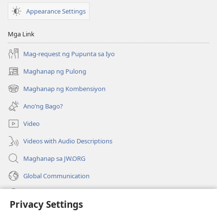
1985
Appearance Settings
Mga Link
Mag-request ng Pupunta sa Iyo
Maghanap ng Pulong
(may
bubukas
Maghanap ng Kombensiyon
(may
na
bubukas
bagong
Ano’ng Bago?
na
window)
bagong
Video
window)
Videos with Audio Descriptions
Maghanap sa JW.ORG
Global Communication
Help
Privacy Settings