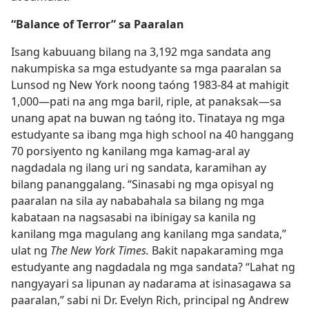
“Balance of Terror” sa Paaralan
Isang kabuuang bilang na 3,192 mga sandata ang
nakumpiska sa mga estudyante sa mga paaralan sa
Lunsod ng New York noong taóng 1983-84 at mahigit
1,000​—pati na ang mga baril, riple, at panaksak​—sa
unang apat na buwan ng taóng ito. Tinataya ng mga
estudyante sa ibang mga high school na 40 hanggang
70 porsiyento ng kanilang mga kamag-aral ay
nagdadala ng ilang uri ng sandata, karamihan ay
bilang pananggalang. “Sinasabi ng mga opisyal ng
paaralan na sila ay nababahala sa bilang ng mga
kabataan na nagsasabi na ibinigay sa kanila ng
kanilang mga magulang ang kanilang mga sandata,”
ulat ng
The New York Times.
Bakit napakaraming mga
estudyante ang nagdadala ng mga sandata? “Lahat ng
nangyayari sa lipunan ay nadarama at isinasagawa sa
paaralan,” sabi ni Dr. Evelyn Rich, principal ng Andrew