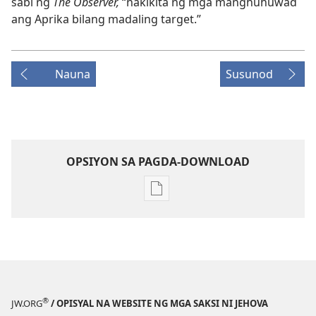
sabi ng
The Observer,
“nakikita ng mga manghuhuwad
ang Aprika bilang madaling target.”
Nauna
Susunod
OPSIYON SA PAGDA-DOWNLOAD
Opsiyon
sa
pagda-
download
ng
publikasyon
MAGASIN
®
JW.ORG
/ OPISYAL NA WEBSITE NG MGA SAKSI NI JEHOVA
Disyembre 8,