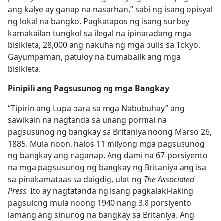
ang kalye ay ganap na nasarhan,” sabi ng isang opisyal
ng lokal na bangko. Pagkatapos ng isang surbey
kamakailan tungkol sa ilegal na ipinaradang mga
bisikleta, 28,000 ang nakuha ng mga pulis sa Tokyo.
Gayumpaman, patuloy na bumabalik ang mga
bisikleta.
Pinipili ang Pagsusunog ng mga Bangkay
“Tipirin ang Lupa para sa mga Nabubuhay” ang
sawikain na nagtanda sa unang pormal na
pagsusunog ng bangkay sa Britaniya noong Marso 26,
1885. Mula noon, halos 11 milyong mga pagsusunog
ng bangkay ang naganap. Ang dami na 67-porsiyento
na mga pagsusunog ng bangkay ng Britaniya ang isa
sa pinakamataas sa daigdig, ulat ng
The Associated
Press.
Ito ay nagtatanda ng isang pagkalaki-laking
pagsulong mula noong 1940 nang 3.8 porsiyento
lamang ang sinunog na bangkay sa Britaniya. Ang