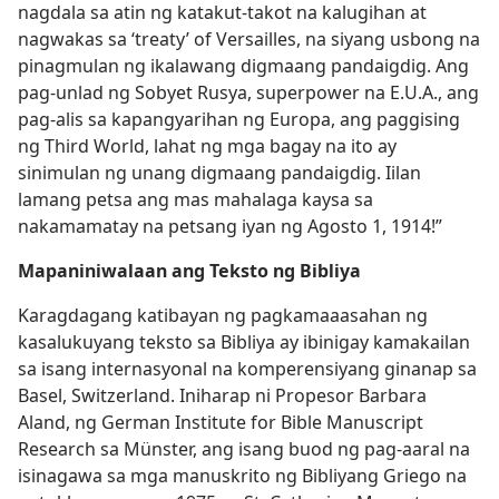
nagdala sa atin ng katakut-takot na kalugihan at
nagwakas sa ‘treaty’ of Versailles, na siyang usbong na
pinagmulan ng ikalawang digmaang pandaigdig. Ang
pag-unlad ng Sobyet Rusya, superpower na E.U.A., ang
pag-alis sa kapangyarihan ng Europa, ang paggising
ng Third World, lahat ng mga bagay na ito ay
sinimulan ng unang digmaang pandaigdig. Iilan
lamang petsa ang mas mahalaga kaysa sa
nakamamatay na petsang iyan ng Agosto 1, 1914!”
Mapaniniwalaan ang Teksto ng Bibliya
Karagdagang katibayan ng pagkamaaasahan ng
kasalukuyang teksto sa Bibliya ay ibinigay kamakailan
sa isang internasyonal na komperensiyang ginanap sa
Basel, Switzerland. Iniharap ni Propesor Barbara
Aland, ng German Institute for Bible Manuscript
Research sa Münster, ang isang buod ng pag-aaral na
isinagawa sa mga manuskrito ng Bibliyang Griego na