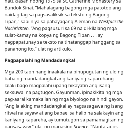
natuklasan noong 1975 sa St. Catherine Monastery sa
Bundok Sinai. “Mahalagang bagong mga patotoo ang
naidagdag sa pagsasaliksik sa teksto ng Bagong
Tipan,” sabi niya sa pahayagang Aleman na
Westfälische
Nachrichten.
“Ang pagsusuri sa 69 na di-kilalang mga
sulat-kamay na kopya ng Bagong Tipan . . . ay
nagpapatunay sa teksto na tinatanggap hanggang sa
panahong ito,” ulat ng artikulo.
Pagpapalahi ng Mandadangkal
Mga 200 taon nang inaakala na pinupugutan ng ulo ng
babaing mandadangkal ang kaniyang kaparehang
lalaki bago magpalahi upang hikayatin ang isang
seksuwal na pagtugon. Gayunman, ipinakikita ng mga
pag-aaral kamakailan ng mga biyologo na hindi gayon.
“Ang lalaking mandadangkal ay nagsasagawa ng isang
ritwal na sayaw at ang babae, sa halip na salakayin ang
kaniyang kapareha, ay tumutugon sa pamamagitan ng
pagsasayaw,” ulat ng magasing
Science.
“Nagtatapos