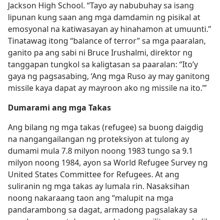
Jackson High School. “Tayo ay nabubuhay sa isang
lipunan kung saan ang mga damdamin ng pisikal at
emosyonal na katiwasayan ay hinahamon at umuunti.”
Tinatawag itong “balance of terror” sa mga paaralan,
ganito pa ang sabi ni Bruce Irushalmi, direktor ng
tanggapan tungkol sa kaligtasan sa paaralan: “Ito’y
gaya ng pagsasabing, ‘Ang mga Ruso ay may ganitong
missile kaya dapat ay mayroon ako ng missile na ito.’”
Dumarami ang mga Takas
Ang bilang ng mga takas (refugee) sa buong daigdig
na nangangailangan ng proteksiyon at tulong ay
dumami mula 7.8 milyon noong 1983 tungo sa 9.1
milyon noong 1984, ayon sa World Refugee Survey ng
United States Committee for Refugees. At ang
suliranin ng mga takas ay lumala rin. Nasaksihan
noong nakaraang taon ang “malupit na mga
pandarambong sa dagat, armadong pagsalakay sa