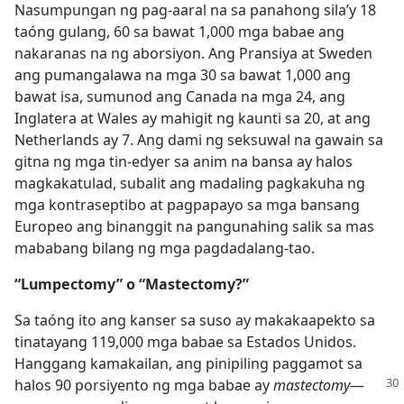
Nasumpungan ng pag-aaral na sa panahong sila’y 18
taóng gulang, 60 sa bawat 1,000 mga babae ang
nakaranas na ng aborsiyon. Ang Pransiya at Sweden
ang pumangalawa na mga 30 sa bawat 1,000 ang
bawat isa, sumunod ang Canada na mga 24, ang
Inglatera at Wales ay mahigit ng kaunti sa 20, at ang
Netherlands ay 7. Ang dami ng seksuwal na gawain sa
gitna ng mga tin-edyer sa anim na bansa ay halos
magkakatulad, subalit ang madaling pagkakuha ng
mga kontraseptibo at pagpapayo sa mga bansang
Europeo ang binanggit na pangunahing salik sa mas
mababang bilang ng mga pagdadalang-tao.
“Lumpectomy” o “Mastectomy?”
Sa taóng ito ang kanser sa suso ay makakaapekto sa
tinatayang 119,000 mga babae sa Estados Unidos.
Hanggang kamakailan, ang pinipiling paggamot sa
halos 90 porsiyento ng mga
babae ay
mastectomy
​—