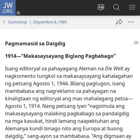
JW.ORG
Mag-
log
Baguhin
Maghana
IPA
In
ang
sa
AN
Gumising! | Disyembre 8, 1985
(may
wika
JW.ORG
ME
bubukas
ng
na
site
Pagmamasid sa Daigdig
bagong
1914​—“Makasaysayang Biglang Pagbabago”
window)
Isang editoryal sa pahayagang Aleman na
Die Welt
ay
nagkomento tungkol sa makasaysayang kahalagahan
ng petsang Agosto 1, 1944. Bilang pagtugon, isang
mambabasa ang nagreklamo sa pahayagan na
kinaligtaan ng editoryal ang mas mahalagang petsa​—
Agosto 1, 1914. Nang petsang iyan “nagsimula ang
makasaysayang malaking pagbabago sa pandaigdig
na mga kasukat, hindi lamang naapektuhan ang
Alemanya kundi binago nito ang Europa at buong
daigdig,” sang-ayon sa mambabasa. “Ang digmaan ay