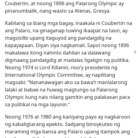
Coubertin, at noong 1896 ang Palarong Olympic ay
pinanumbalik, nang wasto sa Atenas, Gresya.
Kabilang sa ibang mga bagay, inaakala ni Coubertin na
ang Palaro, na ginaganap tuwing ikaapat na taon, ay
magsisilbi upang itaguyod ang pandaigdig na
kapayapaan. Diyan siya nagkamali. Sapol noong 1896
makalawa itong nahinto dahilan
sa dalawang
digmaang pandaigdig at madalas ligaligin ng pulitika.
Noong 1974 si Lord Killanin, noo’y presidente ng
International Olympic Committee, ay napilitang
magsabi: “Nananawagan ako sa bawa’t manlalarong
lalaki at babae na huwag magtungo sa Palarong
Olympic kung nais nilang gamitin ang palakasan para
sa pulitikal na mga layunin.”
Noong 1976 at 1980 ang kaniyang payo ay nagkaroon
ng kabaligtarang epekto. Sadyang binoykuteo ng
maraming mga bansa ang Palaro upang itampok ang