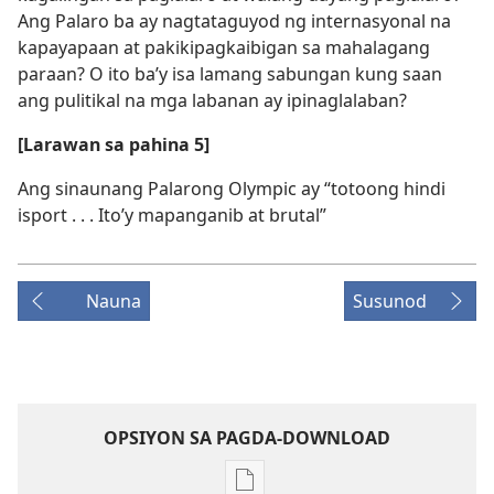
Ang Palaro ba ay nagtataguyod ng internasyonal na
kapayapaan at pakikipagkaibigan sa mahalagang
paraan? O ito ba’y isa lamang sabungan kung saan
ang pulitikal na mga labanan ay ipinaglalaban?
[Larawan sa pahina 5]
Ang sinaunang Palarong Olympic ay “totoong hindi
isport . . . Ito’y mapanganib at brutal”
Nauna
Susunod
OPSIYON SA PAGDA-DOWNLOAD
Opsiyon