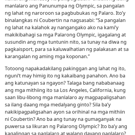
manlalaro ang Panunumpa ng Olympic, sa pangalan
ng lahat ng naroroon sa pagbubukas ng Palaro. Ito’y
binalangkas ni Coubertin na nagsasabi: “Sa pangalan
ng lahat na kalahok ay nangangako ako na kami’y
makikibahagi sa mga Palarong Olympic, igagalang at
susundin ang mga tuntunin nito, sa tunay na diwa ng
pagkaisport, para sa kaluwalhatian ng palakasan at sa
karangalan ng aming mga koponan.”
Totoong napakadakilang pakinggan ang lahat ng ito,
nguni’t may himig ito ng kakaibang panahon. Ano ba
ang katunayan sa ngayon? Talaga bang nababanaag
ang mga mithiing ito sa Los Angeles, California, kung
saan libu-libong mga manlalaro ay magpapaligsahan
sa ilang daang mga medalyang ginto? Sila ba’y
nakikipagpaligsahan ayon sa orihinal na mga mithiin
ni Coubertin? Ano ba ang tunay na gumaganyak na
puwersa sa likuran ng Palarong Olympic? Ito ba’y ang
kagalingan sa paglalaro at walang dayang paglalaro?