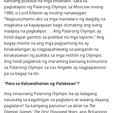
kanilang pulitikal na mga hinanakit. Saka sa
pagtatapos ng Palarong Olympic sa Moscow noong
1980, si Lord Killanin ay muling nanawagan:
“Nagsusumamo ako sa mga manlalaro ng daigdig na
magkaisa sa kapayapaan bago dumating ang isang
maapoy na pagkalipol . . . Ang Palarong Olympic ay
hindi dapat gamitin sa pulitikal na mga layunin.” Ang
bagay mismo na ang mga pagsamong ito ay
kinakailangan ay nagpapahiwatig sa panganib na
kinakatawan ng pulitika sa mga mithiin ng Olympic.
Ang hindi paglahok ng maraming bansang komunista
sa Palarong Olympic sa Los Angeles ay nagpapatotoo
pa sa bagay na ito.
“Para sa Kaluwalhatian ng Palakasan”?
Ang sinaunang Palarong Olympic ba ay talagang
nasasalig sa kagalingan sa paglalaro at walang dayang
paglalaro? Sa kaniyang panunuri sa aklat na
The
Olympic Games: The First Thousand Years,
ang Britanong