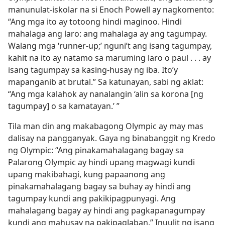
manunulat-iskolar na si Enoch Powell ay nagkomento:
“Ang mga ito ay totoong hindi maginoo. Hindi
mahalaga ang laro: ang mahalaga ay ang tagumpay.
Walang mga ‘runner-up;’ nguni’t ang isang tagumpay,
kahit na ito ay natamo sa maruming laro o paul . . . ay
isang tagumpay sa kasing-husay ng iba. Ito’y
mapanganib at brutal.” Sa katunayan, sabi ng aklat:
“Ang mga kalahok ay nanalangin ‘alin sa korona [ng
tagumpay] o sa kamatayan.’ ”
Tila man din ang makabagong Olympic ay may mas
dalisay na pangganyak. Gaya ng binabanggit ng Kredo
ng Olympic: “Ang pinakamahalagang bagay sa
Palarong Olympic ay hindi upang magwagi kundi
upang makibahagi, kung papaanong ang
pinakamahalagang bagay sa buhay ay hindi ang
tagumpay kundi ang pakikipagpunyagi. Ang
mahalagang bagay ay hindi ang pagkapanagumpay
kundi ang mahusay na pakipaglaban.” Inuulit ng isang