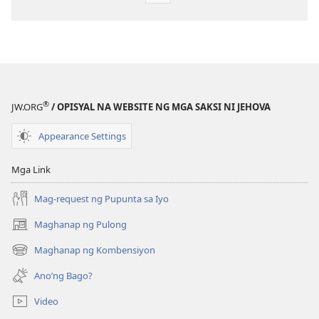
sa
pagda-
download
ng
publikasyon
MAGASIN
®
JW.ORG
/ OPISYAL NA WEBSITE NG MGA SAKSI NI JEHOVA
Enero 8,
1985
Appearance Settings
Mga Link
Mag-request ng Pupunta sa Iyo
Maghanap ng Pulong
(may
bubukas
Maghanap ng Kombensiyon
(may
na
bubukas
bagong
Ano’ng Bago?
na
window)
bagong
Video
window)