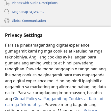
Videos with Audio Descriptions
Maghanap sa JW.ORG
Global Communication
Help
Privacy Settings
Donasyon
(may
Para sa pinakamagandang digital experience,
bubukas
gumagamit kami ng mga cookies at katulad na mga
na
Watchtower ONLINE LIBRARY™
teknolohiya. Ang ilang cookies ay kailangan para
(may
bagong
gumana ang aming website at hindi puwedeng
bubukas
window)
®
JW Hub
na
tanggihan. Puwede mong tanggapin o tanggihan ang
(may
bagong
bubukas
iba pang cookies na ginagamit para mas mapaganda
window)
®
JW Library
na
ang digital experience mo. Hinding-hindi ipagbibili o
bagong
gagamitin sa marketing ang alinmang bahagi ng data
window)
®
Watchtower Library
na ito. Para sa karagdagang impormasyon, basahin
ang
Global Policy sa Paggamit ng Cookies at Katulad
na mga Teknolohiya
. Puwede mong baguhin ang
settings mo anumang oras. Magpunta sa
Privacy