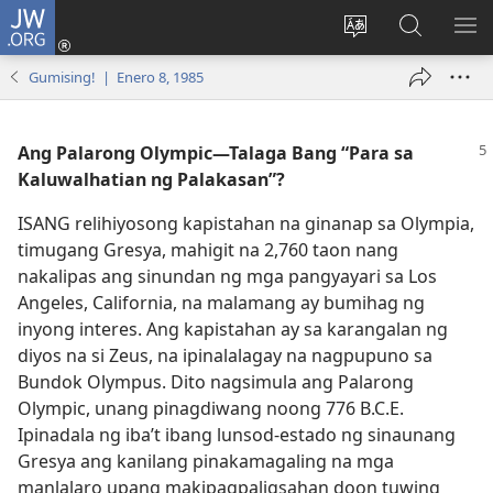
JW.ORG
Mag-
log
Baguhin
Maghana
IPA
In
ang
sa
AN
Gumising! | Enero 8, 1985
(may
wika
JW.ORG
ME
bubukas
ng
na
site
Ang Palarong Olympic​—Talaga Bang “Para sa
bagong
Kaluwalhatian ng Palakasan”?
window)
ISANG relihiyosong kapistahan na ginanap sa Olympia,
timugang Gresya, mahigit na 2,760 taon nang
nakalipas ang sinundan ng mga pangyayari sa Los
Angeles, California, na malamang ay bumihag ng
inyong interes. Ang kapistahan ay sa karangalan ng
diyos na si Zeus, na ipinalalagay na nagpupuno sa
Bundok Olympus. Dito nagsimula ang Palarong
Olympic, unang pinagdiwang noong 776 B.C.E.
Ipinadala ng iba’t ibang lunsod-estado ng sinaunang
Gresya ang kanilang pinakamagaling na mga
manlalaro upang makipagpaligsahan doon tuwing