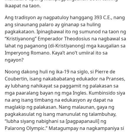
ikaapat na taon.
Ang tradisyon ay nagpatuloy hanggang 393 C.E., nang
ang sinaunang palaro ay ginanap sa huling
pagkakataon. Ipinagbawal ito ng sumunod na taon ng
“Kristiyanong” Emperador Theodosius na nagbawal sa
lahat ng paganong (di-Kristiyanong) mga kaugalian sa
Imperyong Romano. Kaya’t ano’t umiiral ito sa
ngayon?
Noong dakong huli ng ika-19 na siglo, si Pierre de
Coubertin, isang nakababatang edukador na Pranses,
ay lubhang nahikayat sa paggamit ng palakasan sa
mga paaralang bayan ng mga Ingles. Kumbinsido siya
na ang isang timbang na edukasyon ay dapat na
maglakip ng palakasan. Nang malaunan, gaya ng
pagkakasulat ng isang manunulat ng talambuhay,
“lubha siyang nabighani sa [pagpapanauli] ng
Palarong Olympic.” Matagumpay na nagkampaniya si