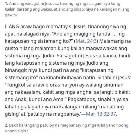
1.
Ano ang isinagot ni Jesus sa tanong ng mga alagad niya kung
kailan darating ang wakas, at ano ang sinabi niya na kailangan nilang
gawin?
ILANG araw bago mamatay si Jesus, tinanong siya ng
apat na alagad niya: “Ano ang magiging tanda . . . ng
katapusan ng sistemang ito?” (
Mat. 24:3
) Malamang na
gusto nilang malaman kung kailan magwawakas ang
sistema ng mga Judio. Sa sagot ni Jesus sa kanila, hindi
lang katapusan ng sistema ng mga Judio ang
binanggit niya kundi pati na ang “katapusan ng
sistemang ito” na kinabubuhayan natin. Sinabi ni Jesus:
“Tungkol sa araw o oras na iyon ay walang sinuman
ang nakaaalam, kahit ang mga anghel sa langit o kahit
ang Anak, kundi ang Ama.” Pagkatapos, sinabi niya sa
lahat ng alagad niya na kailangan nilang ‘manatiling
gisíng’ at ‘patuloy na magbantay.’—
Mar. 13:32-37
.
2.
Bakit kailangang patuloy na magbantay ng mga Kristiyano noong
unang siglo?