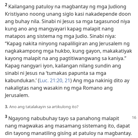
2
Kailangang patuloy na magbantay ng mga Judiong
Kristiyano noong unang siglo kasi nakadepende doon
ang buhay nila. Sinabi ni Jesus sa mga tagasunod niya
kung ano ang mangyayari kapag malapit nang
matapos ang sistema ng mga Judio. Sinabi niya:
“Kapag nakita ninyong napaliligiran ang Jerusalem ng
nagkakampong mga hukbo, kung gayon, makakatiyak
kayong malapit na ang pagtitiwangwang sa kaniya.”
Kapag nangyari iyon, kailangan nilang sundin ang
sinabi ni Jesus na ‘tumakas papunta sa mga
kabundukan.’ (
Luc. 21:20, 21
) Ang mga nakinig dito ay
nakaligtas nang wasakin ng mga Romano ang
Jerusalem.
3.
Ano ang tatalakayin sa artikulong ito?
3
Ngayong nabubuhay tayo sa panahong malapit
nang magwakas ang masamang sistemang ito, dapat
din tayong manatiling gisíng at patuloy na magbantay.