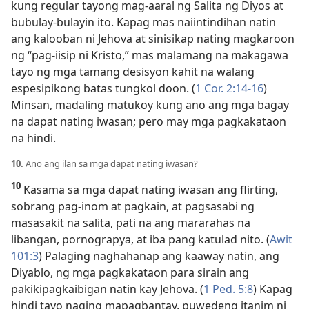
kung regular tayong mag-aaral ng Salita ng Diyos at
bubulay-bulayin ito. Kapag mas naiintindihan natin
ang kalooban ni Jehova at sinisikap nating magkaroon
ng “pag-iisip ni Kristo,” mas malamang na makagawa
tayo ng mga tamang desisyon kahit na walang
espesipikong batas tungkol doon. (
1 Cor. 2:14-16
)
Minsan, madaling matukoy kung ano ang mga bagay
na dapat nating iwasan; pero may mga pagkakataon
na hindi.
10.
Ano ang ilan sa mga dapat nating iwasan?
10
Kasama sa mga dapat nating iwasan ang flirting,
sobrang pag-inom at pagkain, at pagsasabi ng
masasakit na salita, pati na ang mararahas na
libangan, pornograpya, at iba pang katulad nito. (
Awit
101:3
) Palaging naghahanap ang kaaway natin, ang
Diyablo, ng mga pagkakataon para sirain ang
pakikipagkaibigan natin kay Jehova. (
1 Ped. 5:8
) Kapag
hindi tayo naging mapagbantay, puwedeng itanim ni