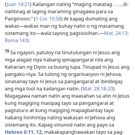
(
Juan 14:21
) Kailangan nating “maging matatag . . . , di-
natitinag at laging maraming ginagawa para sa
Panginoon.” (
1 Cor. 15:58
) At kapag dumating ang
wakas—wakas man ng buhay natin o ng masamang
sistemang ito—wala tayong pagsisisihan.—
Mat. 24:13;
Roma 14:8
.
15
Sa ngayon, patuloy na tinutulungan ni Jesus ang
mga alagad niya habang ipinapangaral nila ang
Kaharian ng Diyos sa buong lupa. Tinupad ni Jesus ang
pangako niya. Sa tulong ng organisasyon ni Jehova,
sinasanay tayo ni Jesus sa pangangaral at ibinibigay
ang mga tool na kailangan natin. (
Mat. 28:18-20
)
Magagawa naman natin ang inaasahan sa atin ni Jesus
kung magiging masipag tayo sa pangangaral at
pagtuturo at kung magiging mapagbantay tayo
habang hinihintay nating wakasan ni Jehova ang
sistemang ito. Kapag sinunod natin ang payo sa
Hebreo 6:11, 12
,
makakapanghawakan tayo sa pag-