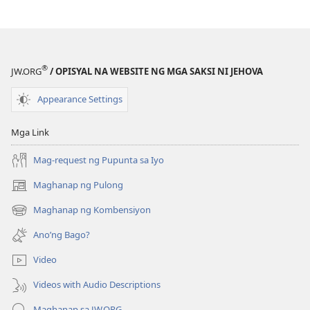
BANTAYAN
BANTAYAN
—
—
EDISYON
EDISYON
PARA
PARA
®
JW.ORG
/ OPISYAL NA WEBSITE NG MGA SAKSI NI JEHOVA
SA
SA
PAG-
PAG-
Appearance Settings
AARAL
AARAL
Pebrero 2023
Pebrero 2023
Mga Link
Mag-request ng Pupunta sa Iyo
Maghanap ng Pulong
(may
bubukas
Maghanap ng Kombensiyon
(may
na
bubukas
bagong
Ano’ng Bago?
na
window)
bagong
Video
window)
Videos with Audio Descriptions
Maghanap sa JW.ORG