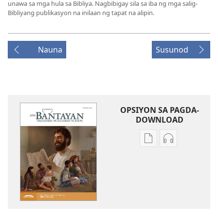
unawa sa mga hula sa Bibliya. Nagbibigay sila sa iba ng mga salig-
Bibliyang publikasyon na inilaan ng tapat na alipin.
Nauna
Susunod
OPSIYON SA PAGDA-
DOWNLOAD
Opsiyon
Opsiyon
sa
sa
pagda-
pagda-
download
download
ng
ng
publikasyon
audio
ANG
ANG