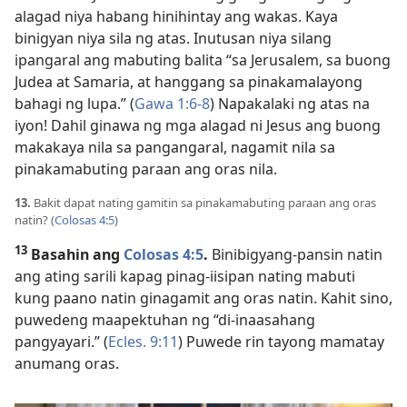
alagad niya habang hinihintay ang wakas. Kaya
binigyan niya sila ng atas. Inutusan niya silang
ipangaral ang mabuting balita “sa Jerusalem, sa buong
Judea at Samaria, at hanggang sa pinakamalayong
bahagi ng lupa.” (
Gawa 1:6-8
) Napakalaki ng atas na
iyon! Dahil ginawa ng mga alagad ni Jesus ang buong
makakaya nila sa pangangaral, nagamit nila sa
pinakamabuting paraan ang oras nila.
13.
Bakit dapat nating gamitin sa pinakamabuting paraan ang oras
natin? (
Colosas 4:5
)
13
Basahin ang
Colosas 4:5
.
Binibigyang-pansin natin
ang ating sarili kapag pinag-iisipan nating mabuti
kung paano natin ginagamit ang oras natin. Kahit sino,
puwedeng maapektuhan ng “di-inaasahang
pangyayari.” (
Ecles. 9:11
) Puwede rin tayong mamatay
anumang oras.