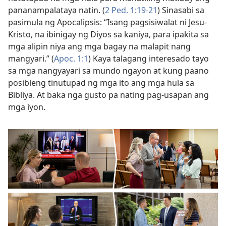
pananampalataya natin. (
2 Ped. 1:19-21
) Sinasabi sa
pasimula ng Apocalipsis: “Isang pagsisiwalat ni Jesu-
Kristo, na ibinigay ng Diyos sa kaniya, para ipakita sa
mga alipin niya ang mga bagay na malapit nang
mangyari.” (
Apoc. 1:1
) Kaya talagang interesado tayo
sa mga nangyayari sa mundo ngayon at kung paano
posibleng tinutupad ng mga ito ang mga hula sa
Bibliya. At baka nga gusto pa nating pag-usapan ang
mga iyon.