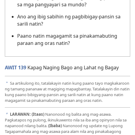
sa mga pangyayari sa mundo?
Ano ang ibig sabihin ng pagbibigay-pansin sa
sarili natin?
Paano natin magagamit sa pinakamabuting
paraan ang oras natin?
AWIT 139
Kapag Naging Bago ang Lahat ng Bagay
Sa artikulong ito, tatalakayin natin kung paano tayo magkakaroon
a
ng tamang pananaw at magiging mapagbantay. Tatalakayin din natin
kung paano bibigyang-pansin ang sarili natin at kung paano natin
magagamit sa pinakamabuting paraan ang oras natin.
LARAWAN: (Itaas)
Nanonood ng balita ang mag-asawa.
b
Pagkatapos ng pulong, ikinukuwento nila sa iba ang opinyon nila sa
napanood nilang balita.
(Ibaba)
Nanonood ng update ng Lupong
Tagapamahala ang mag-asawa para alam nila ang pinakabagong