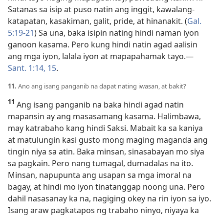
Satanas sa isip at puso natin ang inggit, kawalang-
katapatan, kasakiman, galit, pride, at hinanakit. (
Gal.
5:19-21
) Sa una, baka isipin nating hindi naman iyon
ganoon kasama. Pero kung hindi natin agad aalisin
ang mga iyon, lalala iyon at mapapahamak tayo.—
Sant. 1:14, 15
.
11.
Ano ang isang panganib na dapat nating iwasan, at bakit?
11
Ang isang panganib na baka hindi agad natin
mapansin ay ang masasamang kasama. Halimbawa,
may katrabaho kang hindi Saksi. Mabait ka sa kaniya
at matulungin kasi gusto mong maging maganda ang
tingin niya sa atin. Baka minsan, sinasabayan mo siya
sa pagkain. Pero nang tumagal, dumadalas na ito.
Minsan, napupunta ang usapan sa mga imoral na
bagay, at hindi mo iyon tinatanggap noong una. Pero
dahil nasasanay ka na, nagiging okey na rin iyon sa iyo.
Isang araw pagkatapos ng trabaho ninyo, niyaya ka