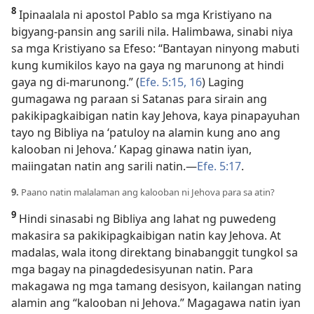
8
Ipinaalala ni apostol Pablo sa mga Kristiyano na
bigyang-pansin ang sarili nila. Halimbawa, sinabi niya
sa mga Kristiyano sa Efeso: “Bantayan ninyong mabuti
kung kumikilos kayo na gaya ng marunong at hindi
gaya ng di-marunong.” (
Efe. 5:15, 16
) Laging
gumagawa ng paraan si Satanas para sirain ang
pakikipagkaibigan natin kay Jehova, kaya pinapayuhan
tayo ng Bibliya na ‘patuloy na alamin kung ano ang
kalooban ni Jehova.’ Kapag ginawa natin iyan,
maiingatan natin ang sarili natin.—
Efe. 5:17
.
9.
Paano natin malalaman ang kalooban ni Jehova para sa atin?
9
Hindi sinasabi ng Bibliya ang lahat ng puwedeng
makasira sa pakikipagkaibigan natin kay Jehova. At
madalas, wala itong direktang binabanggit tungkol sa
mga bagay na pinagdedesisyunan natin. Para
makagawa ng mga tamang desisyon, kailangan nating
alamin ang “kalooban ni Jehova.” Magagawa natin iyan