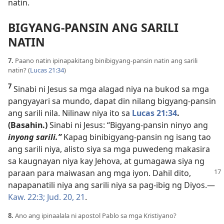
natin.
BIGYANG-PANSIN ANG SARILI
NATIN
7.
Paano natin ipinapakitang binibigyang-pansin natin ang sarili
natin? (
Lucas 21:34
)
7
Sinabi ni Jesus sa mga alagad niya na bukod sa mga
pangyayari sa mundo, dapat din nilang bigyang-pansin
ang sarili nila. Nilinaw niya ito sa
Lucas 21:34
.
(Basahin.)
Sinabi ni Jesus: “Bigyang-pansin ninyo ang
inyong sarili.”
Kapag binibigyang-pansin ng isang tao
ang sarili niya, alisto siya sa mga puwedeng makasira
sa kaugnayan niya kay Jehova, at gumagawa siya ng
paraan para maiwasan ang
mga iyon. Dahil dito,
napapanatili niya ang sarili niya sa pag-ibig ng Diyos.—
Kaw. 22:3;
Jud. 20, 21
.
8.
Ano ang ipinaalala ni apostol Pablo sa mga Kristiyano?