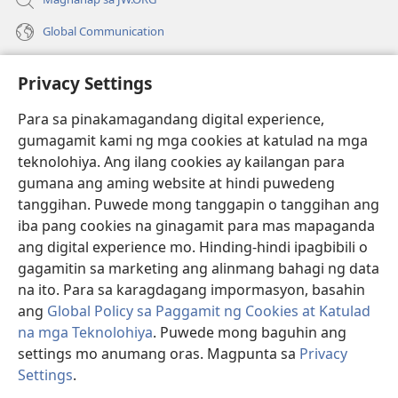
Global Communication
Help
Privacy Settings
Donasyon
(may
Para sa pinakamagandang digital experience,
bubukas
gumagamit kami ng mga cookies at katulad na mga
na
Watchtower ONLINE LIBRARY™
teknolohiya. Ang ilang cookies ay kailangan para
(may
bagong
gumana ang aming website at hindi puwedeng
bubukas
window)
®
JW Hub
na
tanggihan. Puwede mong tanggapin o tanggihan ang
(may
bagong
bubukas
iba pang cookies na ginagamit para mas mapaganda
window)
®
JW Library
na
ang digital experience mo. Hinding-hindi ipagbibili o
bagong
gagamitin sa marketing ang alinmang bahagi ng data
window)
®
Watchtower Library
na ito. Para sa karagdagang impormasyon, basahin
ang
Global Policy sa Paggamit ng Cookies at Katulad
na mga Teknolohiya
. Puwede mong baguhin ang
settings mo anumang oras. Magpunta sa
Privacy
Copyright
© 2026 Watch Tower Bible and Tract Society of Pennsylvania.
Settings
.
Ip
KASUNDUAN SA PAGGAMIT
|
PRIVACY POLICY
|
PRIVACY SETTINGS