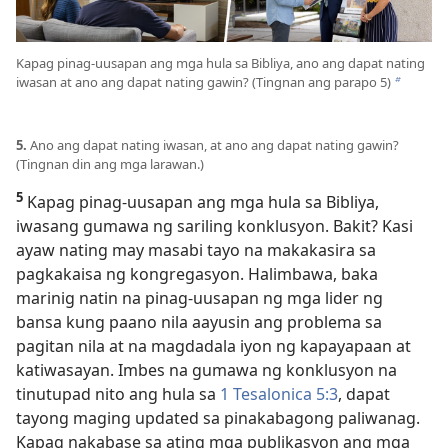
Kapag pinag-uusapan ang mga hula sa Bibliya, ano ang dapat nating
iwasan at ano ang dapat nating gawin? (Tingnan ang parapo 5)
b
5.
Ano ang dapat nating iwasan, at ano ang dapat nating gawin?
(Tingnan din ang mga larawan.)
5
Kapag pinag-uusapan ang mga hula sa Bibliya,
iwasang gumawa ng sariling konklusyon. Bakit? Kasi
ayaw nating may masabi tayo na makakasira sa
pagkakaisa ng kongregasyon. Halimbawa, baka
marinig natin na pinag-uusapan ng mga lider ng
bansa kung paano nila aayusin ang problema sa
pagitan nila at na magdadala iyon ng kapayapaan at
katiwasayan. Imbes na gumawa ng konklusyon na
tinutupad nito ang hula sa
1 Tesalonica 5:3
, dapat
tayong maging updated sa pinakabagong paliwanag.
Kapag nakabase sa ating mga publikasyon ang mga