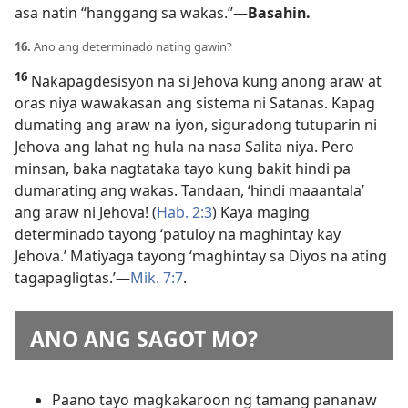
asa natin “hanggang sa wakas.”​—
Basahin.
16.
Ano ang determinado nating gawin?
16
Nakapagdesisyon na si Jehova kung anong araw at
oras niya wawakasan ang sistema ni Satanas. Kapag
dumating ang araw na iyon, siguradong tutuparin ni
Jehova ang lahat ng hula na nasa Salita niya. Pero
minsan, baka nagtataka tayo kung bakit hindi pa
dumarating ang wakas. Tandaan, ‘hindi maaantala’
ang araw ni Jehova! (
Hab. 2:3
) Kaya maging
determinado tayong ‘patuloy na maghintay kay
Jehova.’ Matiyaga tayong ‘maghintay sa Diyos na ating
tagapagligtas.’—
Mik. 7:7
.
ANO ANG SAGOT MO?
Paano tayo magkakaroon ng tamang pananaw