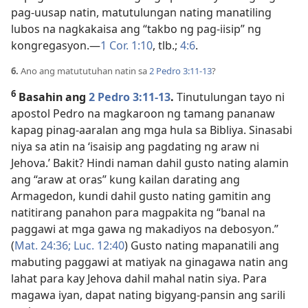
pag-uusap natin, matutulungan nating manatiling
lubos na nagkakaisa ang “takbo ng pag-iisip” ng
kongregasyon.—
1 Cor. 1:10
, tlb.;
4:6
.
6.
Ano ang matututuhan natin sa
2 Pedro 3:11-13
?
6
Basahin ang
2 Pedro 3:11-13
.
Tinutulungan tayo ni
apostol Pedro na magkaroon ng tamang pananaw
kapag pinag-aaralan ang mga hula sa Bibliya. Sinasabi
niya sa atin na ‘isaisip ang pagdating ng araw ni
Jehova.’ Bakit? Hindi naman dahil gusto nating alamin
ang “araw at oras” kung kailan darating ang
Armagedon, kundi dahil gusto nating gamitin ang
natitirang panahon para magpakita ng “banal na
paggawi at mga gawa ng makadiyos na debosyon.”
(
Mat. 24:36;
Luc. 12:40
) Gusto nating mapanatili ang
mabuting paggawi at matiyak na ginagawa natin ang
lahat para kay Jehova dahil mahal natin siya. Para
magawa iyan, dapat nating bigyang-pansin ang sarili