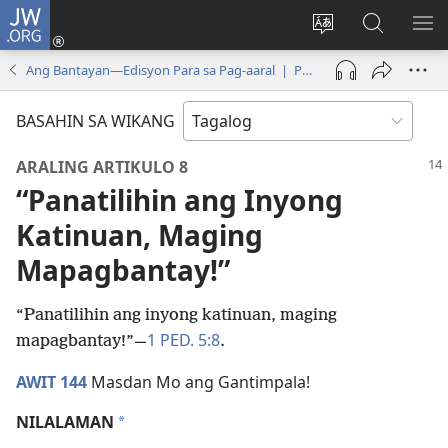
JW.ORG
Mag-
log
Baguhin
Maghana
IPA
In
ang
sa
AN
Ang Bantayan—Edisyon Para sa Pag-aaral | Pebrero 2023
(may
wika
JW.ORG
ME
bubukas
ng
BASAHIN SA WIKANG
na
site
bagong
ARALING ARTIKULO 8
window)
“Panatilihin ang Inyong
Katinuan, Maging
Mapagbantay!”
“Panatilihin ang inyong katinuan, maging
1 PED. 5:8
mapagbantay!”—
.
AWIT 144
Masdan Mo ang Gantimpala!
NILALAMAN
a