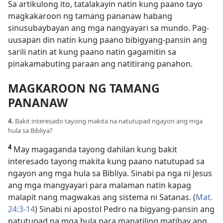
Sa artikulong ito, tatalakayin natin kung paano tayo
magkakaroon ng tamang pananaw habang
sinusubaybayan ang mga nangyayari sa mundo. Pag-
uusapan din natin kung paano bibigyang-pansin ang
sarili natin at kung paano natin gagamitin sa
pinakamabuting paraan ang natitirang panahon.
MAGKAROON NG TAMANG
PANANAW
4.
Bakit interesado tayong makita na natutupad ngayon ang mga
hula sa Bibliya?
4
May magaganda tayong dahilan kung bakit
interesado tayong makita kung paano natutupad sa
ngayon ang mga hula sa Bibliya. Sinabi pa nga ni Jesus
ang mga mangyayari para malaman natin kapag
malapit nang magwakas ang sistema ni Satanas. (
Mat.
24:3-14
) Sinabi ni apostol Pedro na bigyang-pansin ang
natutupad na mga hula para manatiling matibay ang