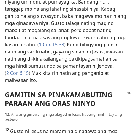
niyang uminom, at pumayag ka. Bandang huli,
tanggap mo na ang lahat ng sinasabi niya. Kapag
ganito na ang sitwasyon, baka magawa mo na rin ang
mga ginagawa niya. Gusto talaga nating maging
mabait at magalang sa lahat, pero dapat nating
tandaan na malakas ang impluwensiya sa atin ng mga
kasama natin. (
1 Cor. 15:33
) Kung bibigyang-pansin
natin ang sarili natin, gaya ng sinabi ni Jesus, iiwasan
natin ang di-kinakailangang pakikipagsamahan sa
mga hindi sumusunod sa pamantayan ni Jehova.
(
2 Cor. 6:15
) Makikita rin natin ang panganib at
maiiwasan ito.
GAMITIN SA PINAKAMABUTING
PARAAN ANG ORAS NINYO
12.
Ano ang ginawa ng mga alagad ni Jesus habang hinihintay ang
wakas?
12
Gusto ni Jesus na maraming ginagawa ang mga