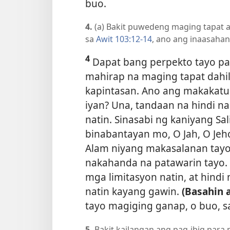
buo.
4.
(a) Bakit puwedeng maging tapat an
sa
Awit 103:12-14
, ano ang inaasahan 
4
Dapat bang perpekto tayo par
mahirap na maging tapat dahi
kapintasan. Ano ang makakatul
iyan? Una, tandaan na hindi n
natin. Sinasabi ng kaniyang Sa
binabantayan mo, O Jah, O Jeh
Alam niyang makasalanan tayo a
nakahanda na patawarin tayo. 
mga limitasyon natin, at hindi
natin kayang gawin.
(Basahin 
tayo magiging ganap, o buo, s
5.
Bakit kailangan ang pag-ibig para 