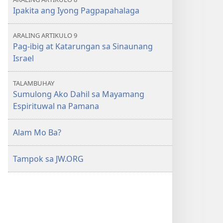
AARAL
AARAL
Ipakita ang Iyong Pagpapahalaga
Pebrero 2019
Pebrero 2019
ARALING ARTIKULO 9
Pag-ibig at Katarungan sa Sinaunang
Israel
TALAMBUHAY
Sumulong Ako Dahil sa Mayamang
Espirituwal na Pamana
Alam Mo Ba?
Tampok sa JW.ORG