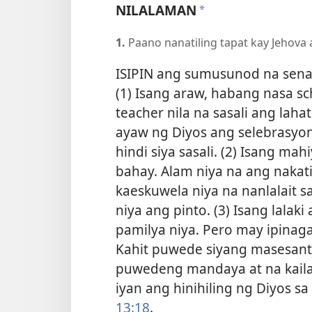
NILALAMAN
a
1.
Paano nanatiling tapat kay Jehova 
ISIPIN ang sumusunod na senar
(1) Isang araw, habang nasa sc
teacher nila na sasali ang laha
ayaw ng Diyos ang selebrasyon
hindi siya sasali. (2) Isang m
bahay. Alam niya na ang nakat
kaeskuwela niya na nanlalait sa
niya ang pinto. (3) Isang lala
pamilya niya. Pero may ipinaga
Kahit puwede siyang masesante,
puwedeng mandaya at na kaila
iyan ang hinihiling ng Diyos s
13:18
.