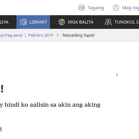
Tagalog
Mag-log
Pumili
(may
ng
bub
LIYA
LIBRARY
MGA BALITA
TUNGKOL S
wika
na
bag
a Pag-aaral | Pebrero 2019
Manatiling Tapat!
wind
!
hindi ko aalisin sa akin ang aking
t