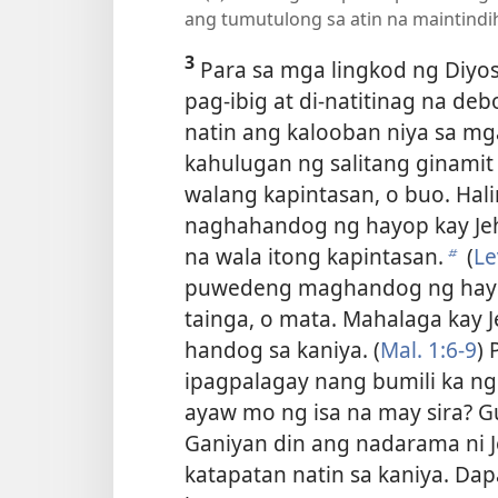
ang tumutulong sa atin na maintind
3
Para sa mga lingkod ng Diyo
pag-ibig at di-natitinag na d
natin ang kalooban niya sa mga 
kahulugan ng salitang ginamit 
walang kapintasan, o buo. Hal
naghahandog ng hayop kay Jeh
na wala itong kapintasan.
(
Le
b
puwedeng maghandog ng hayop
tainga, o mata. Mahalaga kay 
handog sa kaniya. (
Mal. 1:6-9
) 
ipagpalagay nang bumili ka ng p
ayaw mo ng isa na may sira? Gu
Ganiyan din ang nadarama ni J
katapatan natin sa kaniya. Dap