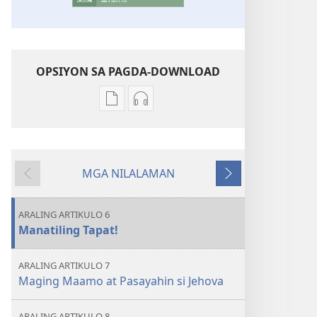
OPSIYON SA PAGDA-DOWNLOAD
Opsiyon
Opsiyon
sa
sa
pagda-
pagda-
download
download
MGA NILALAMAN
ng
ng
Nauna
Susunod
publikasyon
audio
ANG
ANG
ARALING ARTIKULO 6
BANTAYAN
BANTAYAN
Manatiling Tapat!
—
—
EDISYON
EDISYON
ARALING ARTIKULO 7
PARA
PARA
Maging Maamo at Pasayahin si Jehova
SA
SA
PAG-
PAG-
ARALING ARTIKULO 8