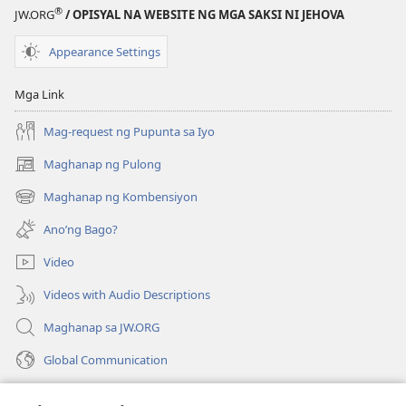
PARA
PARA
®
JW.ORG
/ OPISYAL NA WEBSITE NG MGA SAKSI NI JEHOVA
SA
SA
PAG-
PAG-
Appearance Settings
AARAL
AARAL
Oktubre 2018
Oktubre 201
Mga Link
Mag-request ng Pupunta sa Iyo
Maghanap ng Pulong
(may
bubukas
Maghanap ng Kombensiyon
(may
na
bubukas
bagong
Ano’ng Bago?
na
window)
bagong
Video
window)
Videos with Audio Descriptions
Maghanap sa JW.ORG
Global Communication
Help