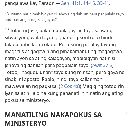
pangalawa kay Paraon.—
Gen. 41:1,
14-16,
39-41
.
13.
Paano natin mabibigyan si Jehova ng dahilan para pagpalain tayo
anuman ang ating kalagayan?
13
Tulad ni Jose, baka mapalagay rin tayo sa isang
sitwasyong wala tayong gaanong kontrol o hindi
talaga natin kontrolado. Pero kung patuloy tayong
magtitiis at gagawin ang pinakamabuting magagawa
natin ayon sa ating kalagayan, mabibigyan natin si
Jehova ng dahilan para pagpalain tayo. (
Awit 37:5
)
Totoo, “naguguluhan” tayo kung minsan, pero gaya ng
sinabi ni apostol Pablo, hindi tayo kailanman
mawawalan ng pag-asa. (
2 Cor. 4:8
) Magiging totoo rin
iyan sa atin, lalo na kung pananatilihin natin ang ating
pokus sa ministeryo.
MANATILING NAKAPOKUS SA
MINISTERYO