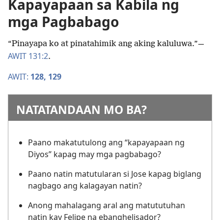
Kapayapaan sa Kabila ng
mga Pagbabago
“Pinayapa ko at pinatahimik ang aking kaluluwa.”—
AWIT 131:2
.
AWIT:
128,
129
NATATANDAAN MO BA?
Paano makatutulong ang “kapayapaan ng
Diyos” kapag may mga pagbabago?
Paano natin matutularan si Jose kapag biglang
nagbago ang kalagayan natin?
Anong mahalagang aral ang matututuhan
natin kay Felipe na ebanghelisador?