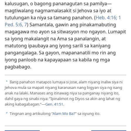
kalusugan, o bagong pananagutan sa pamilya—
magtiwalang nagmamalasakit si Jehova sa iyo at
tutulungan ka niya sa tamang panahon. (
Heb. 4:16;
1
Ped. 5:6, 7
) Samantala, gawin ang pinakamabuting
magagawa mo ayon sa sitwasyon mo ngayon. Lumapit
sa iyong makalangit na Ama sa panalangin, at
matutong ipaubaya ang iyong sarili sa kaniyang
pangangalaga. Sa gayon, mapananatili mo rin ang
iyong panloob na kapayapaan sa kabila ng mga
pagbabago.
Ilang panahon matapos lumaya si Jose, alam niyang inaliw siya ni
a
Jehova mula sa mapait niyang karanasan nang bigyan siya ng isang
anak na lalaki. Manases ang itinawag niya sa panganay niyang ito,
dahil gaya ng sinabi niya: “Ipinalimot ng Diyos sa akin ang lahat ng
aking kabagabagan.”—
Gen. 41:51
.
Tingnan ang artikulong “
Alam Mo Ba?
” sa isyung ito.
b