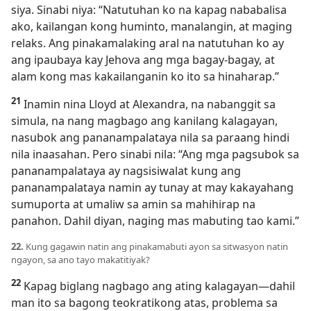
siya. Sinabi niya: “Natutuhan ko na kapag nababalisa
ako, kailangan kong huminto, manalangin, at maging
relaks. Ang pinakamalaking aral na natutuhan ko ay
ang ipaubaya kay Jehova ang mga bagay-bagay, at
alam kong mas kakailanganin ko ito sa hinaharap.”
21
Inamin nina Lloyd at Alexandra, na nabanggit sa
simula, na nang magbago ang kanilang kalagayan,
nasubok ang pananampalataya nila sa paraang hindi
nila inaasahan. Pero sinabi nila: “Ang mga pagsubok sa
pananampalataya ay nagsisiwalat kung ang
pananampalataya namin ay tunay at may kakayahang
sumuporta at umaliw sa amin sa mahihirap na
panahon. Dahil diyan, naging mas mabuting tao kami.”
22.
Kung gagawin natin ang pinakamabuti ayon sa sitwasyon natin
ngayon, sa ano tayo makatitiyak?
22
Kapag biglang nagbago ang ating kalagayan—dahil
man ito sa bagong teokratikong atas, problema sa