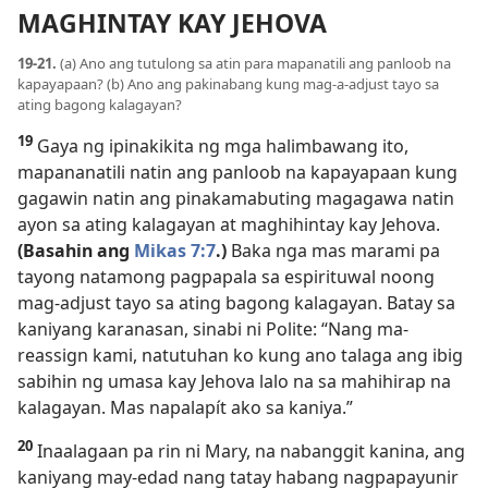
MAGHINTAY KAY JEHOVA
19-21.
(a) Ano ang tutulong sa atin para mapanatili ang panloob na
kapayapaan? (b) Ano ang pakinabang kung mag-a-adjust tayo sa
ating bagong kalagayan?
19
Gaya ng ipinakikita ng mga halimbawang ito,
mapananatili natin ang panloob na kapayapaan kung
gagawin natin ang pinakamabuting magagawa natin
ayon sa ating kalagayan at maghihintay kay Jehova.
(Basahin ang
Mikas 7:7
.)
Baka nga mas marami pa
tayong natamong pagpapala sa espirituwal noong
mag-adjust tayo sa ating bagong kalagayan. Batay sa
kaniyang karanasan, sinabi ni Polite: “Nang ma-
reassign kami, natutuhan ko kung ano talaga ang ibig
sabihin ng umasa kay Jehova lalo na sa mahihirap na
kalagayan. Mas napalapít ako sa kaniya.”
20
Inaalagaan pa rin ni Mary, na nabanggit kanina, ang
kaniyang may-edad nang tatay habang nagpapayunir