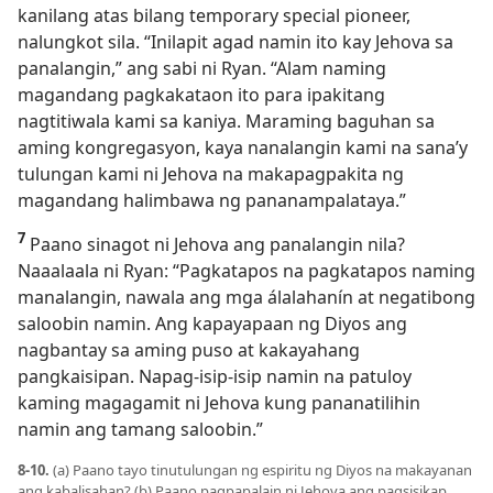
kanilang atas bilang temporary special pioneer,
nalungkot sila. “Inilapit agad namin ito kay Jehova sa
panalangin,” ang sabi ni Ryan. “Alam naming
magandang pagkakataon ito para ipakitang
nagtitiwala kami sa kaniya. Maraming baguhan sa
aming kongregasyon, kaya nanalangin kami na sana’y
tulungan kami ni Jehova na makapagpakita ng
magandang halimbawa ng pananampalataya.”
7
Paano sinagot ni Jehova ang panalangin nila?
Naaalaala ni Ryan: “Pagkatapos na pagkatapos naming
manalangin, nawala ang mga álalahanín at negatibong
saloobin namin. Ang kapayapaan ng Diyos ang
nagbantay sa aming puso at kakayahang
pangkaisipan. Napag-isip-isip namin na patuloy
kaming magagamit ni Jehova kung pananatilihin
namin ang tamang saloobin.”
8-10.
(a) Paano tayo tinutulungan ng espiritu ng Diyos na makayanan
ang kabalisahan? (b) Paano pagpapalain ni Jehova ang pagsisikap