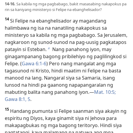
14-16.
Sa kabila ng mga pagbabago, bakit masasabing nakapokus pa
rin sa kaniyang ministeryo si Felipe na ebanghelisador?
14
Si Felipe na ebanghelisador ay magandang
halimbawa ng isa na nanatiling nakapokus sa
ministeryo sa kabila ng mga pagbabago. Sa Jerusalem,
nagkaroon ng sunod-sunod na pag-uusig pagkatapos
patayin si Esteban.
Nang panahong iyon, may
b
ginagampanang bagong pribilehiyo ng paglilingkod si
Felipe. (
Gawa 6:1-6
) Pero nang mangalat ang mga
tagasunod ni Kristo, hindi maatim ni Felipe na basta
manood na lang. Nangaral siya sa Samaria, isang
lunsod na hindi pa gaanong napapangaralan ng
mabuting balita nang panahong iyon.—
Mat. 10:5;
Gawa 8:1,
5
.
15
Handang pumunta si Felipe saanman siya akayin ng
espiritu ng Diyos, kaya ginamit siya ni Jehova para
makapagbukas ng mga bagong teritoryo. Hindi siya
nagtatangi, kaya malamang na natuwa ang mga