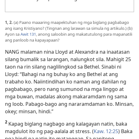
1, 2.
(a) Paano maaaring maapektuhan ng mga biglang pagbabago
ang isang Kristiyano? (Tingnan ang larawan sa simula ng artikulo.) (b)
Ayon sa
Awit 131
, anong saloobin ang makatutulong para mapanatili
ang panloob na kapayapaan?
NANG malaman nina Lloyd at Alexandra na inaatasan
silang bumalik sa larangan, nalungkot sila. Mahigit 25
taon na rin silang naglilingkod sa Bethel. Sinabi ni
Lloyd: “Bahagi na ng buhay ko ang Bethel at ang
trabaho ko. Naiintindihan ko naman ang dahilan ng
pagbabago, pero nang sumunod na mga linggo at
mga buwan, madalas akong makaramdam ng sama
ng loob. Pabago-bago ang nararamdaman ko. Minsan,
okey; minsan, hindi.”
2
Kapag biglang nagbago ang kalagayan natin, baka
magdulot ito ng pag-aalala at stress. (
Kaw. 12:25
) Baka
nga hindi pa natin ito matanggap. Sa ganitong