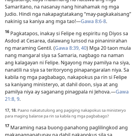
Samaritano, na nasanay nang hinahamak ng mga
Judio. Hindi nga nakapagtatakang “may-pagkakaisang”
nakinig sa kaniya ang mga tao!—
Gawa 8:6-8
.
16
Pagkatapos, inakay si Felipe ng espiritu ng Diyos sa
Asdod at Cesarea, dalawang lunsod na pinaninirahan
ng maraming Gentil. (
Gawa 8:39, 40
) Mga 20 taon mula
nang mangaral siya sa Samaria, nagbago na naman
ang kalagayan ni Felipe. Ngayong may pamilya na siya,
nanatili na siya sa teritoryong pinapangaralan niya. Sa
kabila ng mga pagbabago, nakapokus pa rin si Felipe
sa kaniyang ministeryo, at dahil doon, siya at ang
pamilya niya ay saganang pinagpala ni Jehova.—
Gawa
21:8, 9
.
17, 18.
Paano nakatutulong ang pagiging nakapokus sa ministeryo
para maging balanse pa rin sa kabila ng mga pagbabago?
17
Maraming nasa buong-panahong paglilingkod ang
makapagpapatunay na dahil nakapokus sila sa