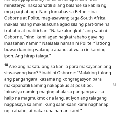
ministeryo, nakapanatili silang balanse sa kabila ng
mga pagbabago. Nang lumabas sa Bethel sina
Osborne at Polite, mag-asawang taga-South Africa,
inakala nilang makakakuha agad sila ng part-time na
trabaho at matitirhan. “Nakakalungkot,” ang sabi ni
Osborne, “hindi kami agad nagkatrabaho gaya ng
inaasahan namin.” Naalaala naman ni Polite: “Tatlong
buwan kaming walang trabaho, at wala rin kaming
ipon. Ang hirap talaga.”
18
Ano ang nakatulong sa kanila para makayanan ang
sitwasyong iyon? Sinabi ni Osborne: “Malaking tulong
ang pangangaral kasama ng kongregasyon para
makapanatili
kaming nakapokus at positibo.
Ipinasiya naming maging abala sa pangangaral sa
halip na magmukmok na lang, at iyon ang talagang
nagpasaya sa amin. Kung saan-saan kami naghanap
ng trabaho, at nakakuha naman kami.”