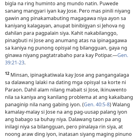
bigla na ring huminto ang mundo natin. Puwede
sanang mangyari iyan kay Jose. Pero mas pinili niyang
gawin ang pinakamabuting magagawa niya ayon sa
kaniyang kalagayan, anupat binibigyan si Jehova ng
dahilan para pagpalain siya. Kahit nakabilanggo,
pinagbuti ni Jose ang anumang atas na ipinagagawa
sa kaniya ng punong opisyal ng bilangguan, gaya ng
ginawa niyang pagtatrabaho para kay Potipar.—
Gen.
39:21-23
.
12
Minsan, ipinagkatiwala kay Jose ang pangangalaga
sa dalawang lalaki na dating mga opisyal sa korte ni
Paraon. Dahil alam nilang mabait si Jose, ikinuwento
nila sa kaniya ang kanilang problema at ang kakaibang
panaginip nila nang gabing iyon. (
Gen. 40:5-8
) Walang
kamalay-malay si Jose na ang pag-uusap palang iyon
ang babago sa buhay niya. Dalawang taon pa ang
inilagi niya sa bilangguan, pero pinalaya rin siya, at
noong araw ding iyon, inatasan siyang maging pinuno