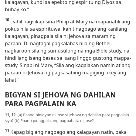
kalagayan, kundi sa epekto ng espiritu ng Diyos sa
buhay ko.”
10
Dahil nagsikap sina Philip at Mary na mapanatili ang
pokus nila sa espirituwal kahit nagbago ang kanilang
kalagayan, pinagpala sila ni Jehova sa maraming
paraan. Di-nagtagal pagkalabas nila ng Bethel,
nagkaroon sila ng sumusulong na mga Bible study, na
hindi lang isang beses sa isang linggo gustong magpa-
study. Sinabi ni Mary, “Sila ang kagalakan namin at ang
paraan ni Jehova ng pagsasabing magiging okey ang
lahat.”
BIGYAN SI JEHOVA NG DAHILAN
PARA PAGPALAIN KA
11, 12.
(a) Paano binigyan ni Jose si Jehova ng dahilan para pagpalain
siya? (b) Paano pinagpala ang pagbabata ni Jose?
11
Kapag biglang nagbago ang kalagayan natin, baka