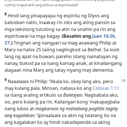
nating mapanatili ang pokus sa espirituwal?
8
Hindi lang pinapayapa ng espiritu ng Diyos ang
kalooban natin, inaakay rin nito ang ating pansin sa
mga tekstong tutulong sa atin na unahin pa rin ang
espirituwal na mga bagay.
(Basahin ang
Juan 14:26,
27
.)
Tingnan ang nangyari sa mag-asawang Philip at
Mary na halos 25 taóng naglingkod sa Bethel. Sa loob
lang ng apat na buwan, pareho silang namatayan ng
nanay, bukod pa sa isang kamag-anak, at kinailangang
alagaan nina Mary ang tatay niyang may dementia.
9
Naaalaala ni Philip: “Akala ko, okey lang ako, pero
may kulang pala. Minsan, nabasa ko ang
Colosas 1:11
sa isang araling artikulo sa
Bantayan.
Nagbabata ako,
oo, pero kulang pa rin. Kailangan kong ‘makapagbata
nang lubos at
magkaroon ng mahabang pagtitiis taglay
ang kagalakan.’
Ipinaalaala sa akin ng talatang ito na
ang kagalakan ko ay hindi nakadepende sa aking