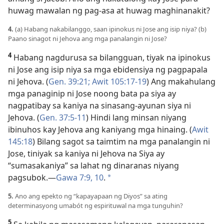
huwag mawalan ng pag-asa at huwag maghinanakit?
4.
(a) Habang nakabilanggo, saan ipinokus ni Jose ang isip niya? (b)
Paano sinagot ni Jehova ang mga panalangin ni Jose?
4
Habang nagdurusa sa bilangguan, tiyak na ipinokus
ni Jose ang isip niya sa mga ebidensiya ng pagpapala
ni Jehova. (
Gen. 39:21;
Awit 105:17-19
) Ang makahulang
mga panaginip ni Jose noong bata pa siya ay
nagpatibay sa kaniya na sinasang-ayunan siya ni
Jehova. (
Gen. 37:5-11
) Hindi lang minsan niyang
ibinuhos kay Jehova ang kaniyang mga hinaing. (
Awit
145:18
) Bilang sagot sa taimtim na mga panalangin ni
Jose, tiniyak sa kaniya ni Jehova na Siya ay
“sumasakaniya” sa lahat ng dinaranas niyang
pagsubok.—
Gawa 7:9, 10
.
a
5.
Ano ang epekto ng “kapayapaan ng Diyos” sa ating
determinasyong umabót ng espirituwal na mga tunguhin?
5