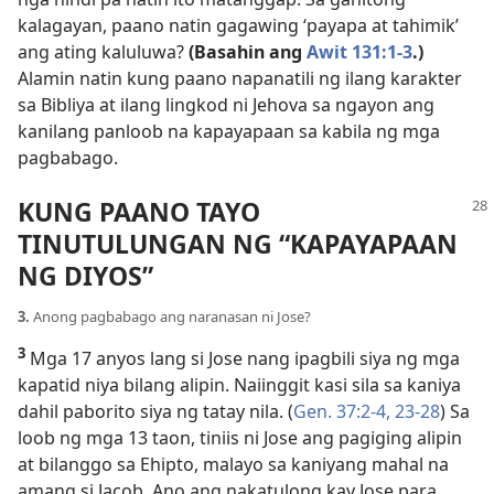
kalagayan, paano natin gagawing ‘payapa at tahimik’
ang ating kaluluwa?
(Basahin ang
Awit 131:1-3
.)
Alamin natin kung paano napanatili ng ilang karakter
sa Bibliya at ilang lingkod ni Jehova sa ngayon ang
kanilang panloob na kapayapaan sa kabila ng mga
pagbabago.
KUNG PAANO TAYO
TINUTULUNGAN NG “KAPAYAPAAN
NG DIYOS”
3.
Anong pagbabago ang naranasan ni Jose?
3
Mga 17 anyos lang si Jose nang ipagbili siya ng mga
kapatid niya bilang alipin. Naiinggit kasi sila sa kaniya
dahil paborito siya ng tatay nila. (
Gen. 37:2-4,
23-28
) Sa
loob ng mga 13 taon, tiniis ni Jose ang pagiging alipin
at bilanggo sa Ehipto, malayo sa kaniyang mahal na
amang si Jacob. Ano ang nakatulong kay Jose para