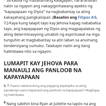
Sa kabila ng masasamang kalagayan, nararanasan
natin sa ngayon ang nakagiginhawang epekto ng
“kapayapaan ng Diyos” na nagbabantay sa ating
kakayahang pangkaisipan.
(Basahin ang
Filipos 4:6,
7
.)
Kaya kung lalapit tayo kay Jehova kapag nababalisa
tayo, ang kapayapaan ng Diyos ang magpapalakas ng
ating determinasyong umabót ng espirituwal na mga
tunguhin at magbabantay sa atin laban sa anumang
tendensiyang sumuko. Talakayin natin ang ilang
halimbawa nito sa ngayon.
LUMAPIT KAY JEHOVA PARA
MANAULI ANG PANLOOB NA
KAPAYAPAAN
6, 7.
Paano nakatutulong ang pagiging espesipiko sa ating
panalangin para mapanauli ang panloob na kapayapaan? Magbigay
ng halimbawa.
6
Nang sabihin kina Ryan at Juliette na tapós na ang