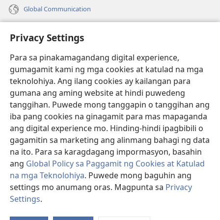
Global Communication
Help
Privacy Settings
Donasyon
(may
Para sa pinakamagandang digital experience,
bubukas
gumagamit kami ng mga cookies at katulad na mga
na
Watchtower ONLINE LIBRARY™
teknolohiya. Ang ilang cookies ay kailangan para
(may
bagong
gumana ang aming website at hindi puwedeng
bubukas
window)
®
JW Hub
na
tanggihan. Puwede mong tanggapin o tanggihan ang
(may
bagong
bubukas
iba pang cookies na ginagamit para mas mapaganda
window)
®
JW Library
na
ang digital experience mo. Hinding-hindi ipagbibili o
bagong
gagamitin sa marketing ang alinmang bahagi ng data
window)
®
Watchtower Library
na ito. Para sa karagdagang impormasyon, basahin
ang
Global Policy sa Paggamit ng Cookies at Katulad
na mga Teknolohiya
. Puwede mong baguhin ang
settings mo anumang oras. Magpunta sa
Privacy
Copyright
© 2026 Watch Tower Bible and Tract Society of Pennsylvania.
Settings
.
Ip
KASUNDUAN SA PAGGAMIT
|
PRIVACY POLICY
|
PRIVACY SETTINGS
a