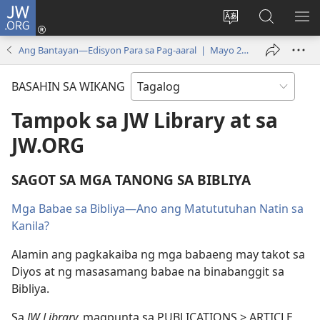
JW.ORG
Mag-
log
Baguhin
Maghana
IPA
In
ang
sa
AN
Ang Bantayan—Edisyon Para sa Pag-aaral | Mayo 2021
(may
wika
JW.ORG
ME
bubukas
ng
BASAHIN SA WIKANG
na
site
bagong
Tampok sa JW Library at sa
window)
JW.ORG
SAGOT SA MGA TANONG SA BIBLIYA
Mga Babae sa Bibliya—Ano ang Matututuhan Natin sa
Kanila?
Alamin ang pagkakaiba ng mga babaeng may takot sa
Diyos at ng masasamang babae na binabanggit sa
Bibliya.
Sa
JW Library,
magpunta sa PUBLICATIONS > ARTICLE