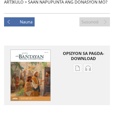
ARTIKULO > SAAN NAPUPUNTA ANG DONASYON MO?
Nauna
Susunod
OPSIYON SA PAGDA-
DOWNLOAD
Opsiyon
Opsiyon
sa
sa
pagda-
pagda-
download
download
ng
ng
publikasyon
audio
ANG
ANG
BANTAYAN
BANTAYAN