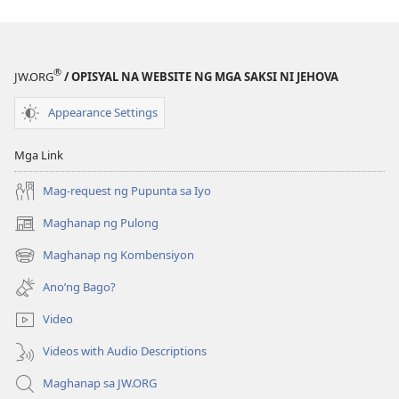
—
—
EDISYON
EDISYON
PARA
PARA
®
JW.ORG
/ OPISYAL NA WEBSITE NG MGA SAKSI NI JEHOVA
SA
SA
PAG-
PAG-
Appearance Settings
AARAL
AARAL
Mayo 2021
Mayo 2021
Mga Link
Mag-request ng Pupunta sa Iyo
Maghanap ng Pulong
(may
bubukas
Maghanap ng Kombensiyon
(may
na
bubukas
bagong
Ano’ng Bago?
na
window)
bagong
Video
window)
Videos with Audio Descriptions
Maghanap sa JW.ORG