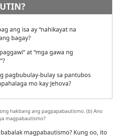
UTIN?
pag ang isa ay “nahikayat na
sang bagay?
 paggawi” at “mga gawa ng
”?
g pagbubulay-bulay sa pantubos
apahalaga mo kay Jehova?
osong hakbang ang pagpapabautismo. (b) Ano
siya magpabautismo?
gbabalak magpabautismo? Kung oo, ito