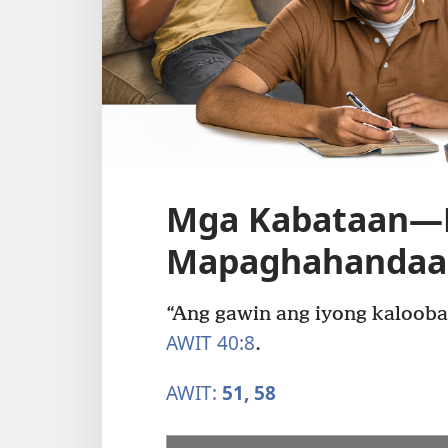
Mga Kabataan—
Mapaghahandaan
“Ang gawin ang iyong kalooba
AWIT 40:8
.
AWIT:
51,
58