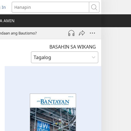
 In
Hanapin
ukas
A AMIN
ong
daan ang Bautismo?
ow)
BASAHIN SA WIKANG