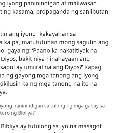
ang iyong paninindigan at maiiwasan
 ng kasama, propaganda ng sanlibutan,
in ang iyong “kakayahan sa
a ka pa, matututuhan mong sagutin ang
 gaya ng: ‘Paano ka nakatitiyak na
Diyos, bakit niya hinahayaan ang
sapol ay umiiral na ang Diyos?’ Kapag
na ng gayong mga tanong ang iyong
ikilusin ka ng mga tanong na ito na
ya.
 iyong paninindigan sa tulong ng mga gabay sa
turo ng Bibliya?”
Bibliya ay tutulong sa iyo na masagot