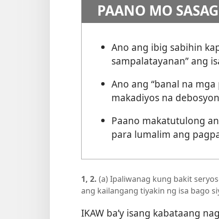
PAANO MO SASAG
Ano ang ibig sabihin ka
sampalatayanan” ang i
Ano ang “banal na mga
makadiyos na debosyon
Paano makatutulong an
para lumalim ang pagp
1, 2.
(a) Ipaliwanag kung bakit sery
ang kailangang tiyakin ng isa bago 
IKAW ba’y isang kabataang na