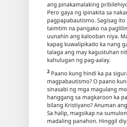
ang pinakamalaking pribilehi
Pero gaya ng ipinakita sa nak
pagpapabautismo. Sagisag ito
taimtim na pangako na paglil
uunahin ang kalooban niya. M
kapag kuwalipikado ka nang ga
talaga ang may kagustuhan ni
kahulugan ng pag-aalay.
2
Paano kung hindi ka pa sigu
magpabautismo? O paano kun
sinasabi ng mga magulang mo
hanggang sa magkaroon ka pa
bilang Kristiyano? Anuman an
Sa halip, magsikap na sumulo
madaling panahon. Hinggil di