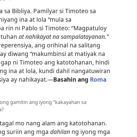
sa Bibliya. Pamilyar si Timoteo sa
iyang ina at lola “mula sa
a rin ni Pablo si Timoteo: “Magpatuloy
tutuhan
at nahikayat na sampalatayanan.”
reperensiya, ang orihinal na salitang
 may diwang “makumbinsi at matiyak na
ggap ni Timoteo ang katotohanan, hindi
ng ina at lola, kundi dahil nangatuwiran
siya ay nahikayat.—
Basahin ang
Roma
ng gamitin ang iyong “kakayahan sa
a?
agal mo nang alam ang katotohanan.
ing suriin ang mga
dahilan
ng iyong mga