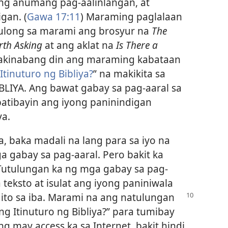
ng anumang pag-aalinlangan, at
gan. (
Gawa 17:11
) Maraming paglalaan
tulong sa marami ang brosyur na
The
rth Asking
at ang aklat na
Is There a
kinabang din ang maraming kabataan
Itinuturo ng Bibliya?
” na makikita sa
BLIYA. Ang bawat gabay sa pag-aaral sa
patibayin ang iyong paninindigan
ya.
a, baka madali na lang para sa iyo na
 gabay sa pag-aaral. Pero bakit ka
utulungan ka ng mga gabay sa pag-
teksto at isulat ang iyong paniniwala
to sa iba. Marami na ang natulungan
ng Itinuturo ng Bibliya?” para tumibay
g may access ka sa Internet, bakit hindi