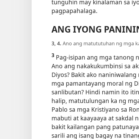
tunguhin may kinalaman sa iyon
pagpapahalaga.
ANG IYONG PANIN
3, 4.
Ano ang matututuhan ng mga ka
3
Pag-isipan ang mga tanong na
Ano ang nakakukumbinsi sa akin
Diyos? Bakit ako naniniwala
mga pamantayang moral ng Di
sanlibutan? Hindi namin ito it
halip, matutulungan ka ng mga
Pablo sa mga Kristiyano sa R
mabuti at kaayaaya at sakdal n
bakit kailangan pang patunaya
sarili ang isang bagay na tinan