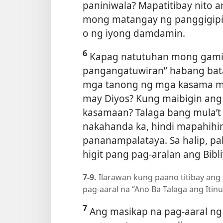
paniniwala? Mapatitibay nito 
mong matangay ng panggigipit
o ng iyong damdamin.
6
Kapag natutuhan mong gamit
pangangatuwiran” habang bat
mga tanong ng mga kasama mo,
may Diyos? Kung maibigin ang 
kasamaan? Talaga bang mula’t 
nakahanda ka, hindi mapahihi
pananampalataya. Sa halip, pak
higit pang pag-aralan ang Bibli
7-9.
Ilarawan kung paano titibay ang
pag-aaral na “Ano Ba Talaga ang Itinu
7
Ang masikap na pag-aaral ng 