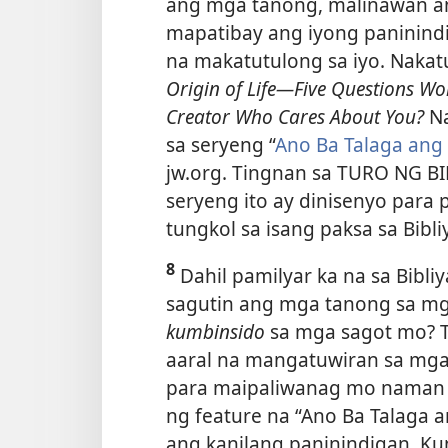
ang mga tanong, malinawan a
mapatibay ang iyong paninindi
na makatutulong sa iyo. Naka
Origin of Life—Five Questions Wo
Creator Who Cares About You?
Na
sa seryeng “
Ano Ba Talaga ang 
jw.org. Tingnan sa TURO NG BI
seryeng ito ay dinisenyo para 
tungkol sa isang paksa sa Bibli
8
Dahil pamilyar ka na sa Bibliy
sagutin ang mga tanong sa mga
kumbinsido
sa mga sagot mo? T
aaral na mangatuwiran sa mga 
para maipaliwanag mo naman i
ng feature na “Ano Ba Talaga a
ang kanilang paninindigan. Kun