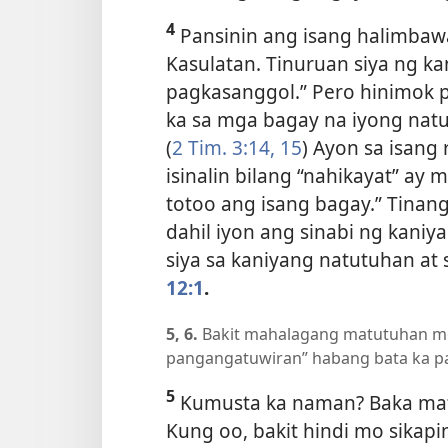
4
Pansinin ang isang halimbawa 
Kasulatan. Tinuruan siya ng kan
pagkasanggol.” Pero hinimok p
ka sa mga bagay na iyong na
(
2 Tim. 3:14, 15
) Ayon sa isang 
isinalin bilang “nahikayat” ay
totoo ang isang bagay.” Tinan
dahil iyon ang sinabi ng kaniya
siya sa kaniyang natutuhan at 
12:1
.
5, 6.
Bakit mahalagang matutuhan mo
pangangatuwiran” habang bata ka p
5
Kumusta ka naman? Baka mat
Kung oo, bakit hindi mo sikap