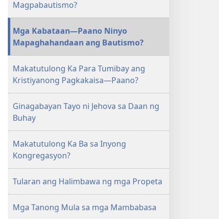
Magpabautismo?
—
—
EDISYON
EDISYON
Mga Kabataan—Paano Ninyo
PARA
PARA
Mapaghahandaan ang Bautismo?
SA
SA
PAG-
PAG-
Makatutulong Ka Para Tumibay ang
AARAL
AARAL
Kristiyanong Pagkakaisa—Paano?
Marso 2016
Marso 2016
Ginagabayan Tayo ni Jehova sa Daan ng
Buhay
Makatutulong Ka Ba sa Inyong
Kongregasyon?
Tularan ang Halimbawa ng mga Propeta
Mga Tanong Mula sa mga Mambabasa