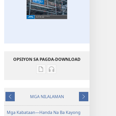
OPSIYON SA PAGDA-DOWNLOAD
Opsiyon
Opsiyon
sa
sa
pagda-
pagda-
download
download
MGA NILALAMAN
ng
ng
Nauna
Susunod
publikasyon
audio
ANG
ANG
Mga Kabataan—Handa Na Ba Kayong
BANTAYAN
BANTAYAN