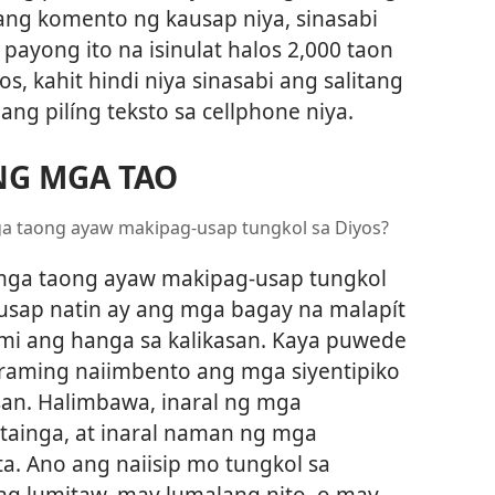
ang komento ng kausap niya, sinasabi
payong ito na isinulat halos 2,000 taon
, kahit hindi niya sinasabi ang salitang
ilang pilíng teksto sa cellphone niya.
NG MGA TAO
a taong ayaw makipag-usap tungkol sa Diyos?
mga taong ayaw makipag-usap tungkol
usap natin ay ang mga bagay na malapít
mi ang hanga sa kalikasan. Kaya puwede
araming naiimbento ang mga siyentipiko
asan. Halimbawa, inaral ng mga
ainga, at inaral naman ng mga
 Ano ang naiisip mo tungkol sa
ong lumitaw, may lumalang nito, o may