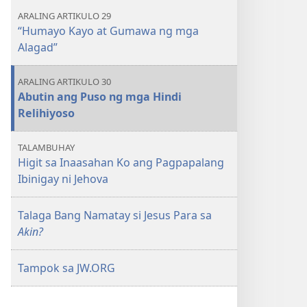
AARAL
AARAL
ARALING ARTIKULO 29
Hulyo 2019
Hulyo 2019
“Humayo Kayo at Gumawa ng mga
Alagad”
ARALING ARTIKULO 30
Abutin ang Puso ng mga Hindi
Relihiyoso
TALAMBUHAY
Higit sa Inaasahan Ko ang Pagpapalang
Ibinigay ni Jehova
Talaga Bang Namatay si Jesus Para sa
Akin?
Tampok sa JW.ORG