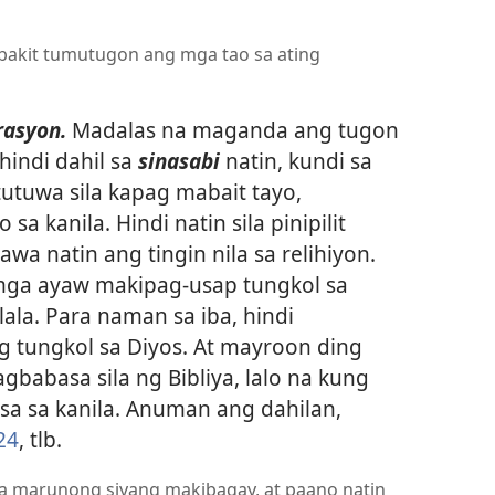
bakit tumutugon ang mga tao sa ating
rasyon.
Madalas na maganda ang tugon
hindi dahil sa
sinasabi
natin, kundi sa
utuwa sila kapag mabait tayo,
a kanila. Hindi natin sila pinipilit
awa natin ang tingin nila sa relihiyon.
mga ayaw makipag-usap tungkol sa
ilala. Para naman sa iba, hindi
tungkol sa Diyos. At mayroon ding
gbabasa sila ng Bibliya, lalo na kung
sa sa kanila. Anuman ang dahilan,
24
, tlb.
na marunong siyang makibagay, at paano natin