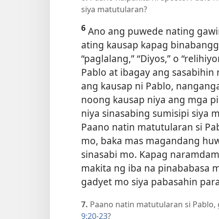
siya matutularan?
6
Ano ang puwede nating gawi
ating kausap kapag binabanggit
“paglalang,” “Diyos,” o “relihi
Pablo at ibagay ang sasabihin
ang kausap ni Pablo, nanganga
noong kausap niya ang mga pi
niya sinasabing sumisipi siya m
Paano natin matutularan si Pa
mo, baka mas magandang huwag
sinasabi mo. Kapag naramda
makita ng iba na pinababasa m
gadyet mo siya pabasahin para
7.
Paano natin matutularan si Pablo,
9:20-23
?