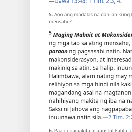
—
Gawa 13:48;
1 Tim. 2:3, 4
.
5.
Ano ang madalas na dahilan kung 
mensahe?
5
Maging Mabait at Makonside
ng mga tao sa ating mensahe, 
paraan
ng pagsasabi natin. Nat
makonsiderasyon, at interesado s
makinig sa atin. Sa halip, inuun
Halimbawa, alam nating may 
relihiyon sa mga hindi nila kak
magandang asal na magtanong 
nahihiyang makita ng iba na na
Saksi ni Jehova ang nagpapaba
inuunawa natin sila.​—
2 Tim. 2:
6.
Paano naipakita ni apostol Pablo 