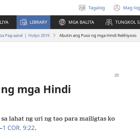
Tagalog
Mag-log
Pumili
(may
ng
bub
LIYA
LIBRARY
MGA BALITA
TUNGKOL S
wika
na
bag
sa Pag-aaral | Hulyo 2019
Abutin ang Puso ng mga Hindi Relihiyoso
wind
 ng mga Hindi
sa lahat ng uri ng tao para mailigtas ko
1 COR. 9:22
—
.