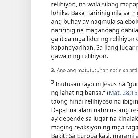
relihiyon, na wala silang mapapa
lohika. Baka naririnig nila sa
ang buhay ay nagmula sa ebol
naririnig na magandang dahila
galít sa mga lider ng relihiyon
kapangyarihan. Sa ilang lugar
gawain ng relihiyon.
3.
Ano ang matututuhan natin sa arti
3
Inutusan tayo ni Jesus na “
ng lahat ng bansa.” (
Mat. 28:19
taong hindi relihiyoso na ibigi
Dapat na alam natin na ang r
ay depende sa lugar na kinala
maging reaksiyon ng mga taga
Bakit? Sa Europa kasi, marami a