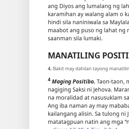
ang Diyos ang lumalang ng lah
karamihan ay walang alam o kau
hindi sila naniniwala sa Maylal
maabot ang puso ng lahat ng n
saanman sila lumaki.
MANATILING POSIT
4.
Bakit may dahilan tayong manatilin
4
Maging Positibo.
Taon-taon, m
nagiging Saksi ni Jehova. Mar
na moralidad at nasusuklam s
Ang iba naman ay may mababa
kailangang alisin. Sa tulong n
matatagpuan natin ang mga “n