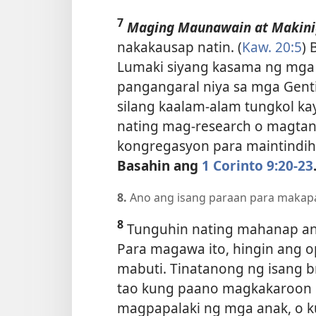
7
Maging Maunawain at Makini
nakakausap natin. (
Kaw. 20:5
) 
Lumaki siyang kasama ng mga J
pangangaral niya sa mga Gentil
silang kaalam-alam tungkol kay
nating mag-research o magta
kongregasyon para maintindiha
Basahin ang
1 Corinto 9:20-23
8.
Ano ang isang paraan para makapa
8
Tunguhin nating mahanap ang
Para magawa ito, hingin ang 
mabuti. Tinatanong ng isang 
tao kung paano magkakaroon 
magpapalaki ng mga anak, o 