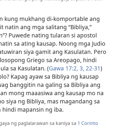
n kung mukhang di-komportable ang
 natin ang mga salitang “Bibliya,”
yon”? Puwede nating tularan si apostol
 natin sa ating kausap. Noong mga Judio
tuwiran siya gamit ang Kasulatan. Pero
losopong Griego sa Areopago, hindi
ula sa Kasulatan. (
Gawa 17:2, 3,
22-31
)
blo? Kapag ayaw sa Bibliya ng kausap
 banggitin na galing sa Bibliya ang
man mong maaasiwa ang kausap mo na
o siya ng Bibliya, mas magandang sa
 hindi mapansin ng iba.
 gaya ng paglalarawan sa kaniya sa
1 Corinto