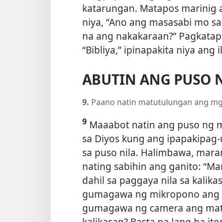
katarungan. Matapos marinig 
niya, “Ano ang masasabi mo sa 
na ang nakakaraan?” Pagkatapos
“Bibliya,” ipinapakita niya ang 
ABUTIN ANG PUSO 
9.
Paano natin matutulungan ang mg
9
Maaabot natin ang puso ng 
sa Diyos kung ang ipapakipag-
sa puso nila. Halimbawa, mara
nating sabihin ang ganito: “M
dahil sa paggaya nila sa kalik
gumagawa ng mikropono ang t
gumagawa ng camera ang mata.
kalikasan? Basta na lang ba it