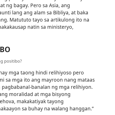
at ng bagay. Pero sa Asia, ang
nti lang ang alam sa Bibliya, at baka
ang. Matututo tayo sa artikulong ito na
akakausap natin sa ministeryo,
IBO
g positibo?
ay mga taong hindi relihiyoso pero
ami sa mga ito ang mayroon nang mataas
a pagbabanal-banalan ng mga relihiyon.
ng moralidad at mga bisyong
i Jehova, makakatiyak tayong
akaayon sa buhay na walang hanggan.”​