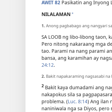
AWIT 82
Pasikatin ang Inyong
NILALAMAN
a
1.
Anong pagbabago ang nangyari sa 
SA LOOB ng libo-libong taon, 
Pero nitong nakaraang mga de
tao. Parami na nang parami ang
bansa, ang karamihan ay nagsa
24:12
.
2.
Bakit napakaraming nagsasabi na hi
2
Bakit kaya dumadami ang nags
nakapokus sila sa pagpapasara
problema. (
Luc. 8:14
) Ang ilan
naniniwala nga sa Diyos, pero