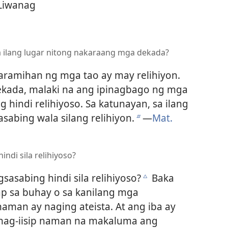
 Liwanag
ilang lugar nitong nakaraang mga dekada?
karamihan ng mga tao ay may relihiyon.
kada, malaki na ang ipinagbago ng mga
 hindi relihiyoso. Sa katunayan, sa ilang
sabing wala silang relihiyon.
​—
Mat.
b
ndi sila relihiyoso?
asabing hindi sila relihiyoso?
Baka
c
p sa buhay o sa kanilang mga
 naman ay naging ateista. At ang iba ay
 nag-iisip naman na makaluma ang