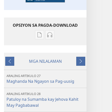
OPSIYON SA PAGDA-DOWNLOAD
Opsiyon
Opsiyon
sa
sa
pagda-
pagda-
download
download
MGA NILALAMAN
ng
ng
Nauna
Susunod
publikasyon
audio
ANG
ANG
ARALING ARTIKULO 27
BANTAYAN
BANTAYAN
Maghanda Na Ngayon sa Pag-uusig
—
—
EDISYON
EDISYON
ARALING ARTIKULO 28
PARA
PARA
Patuloy na Sumamba kay Jehova Kahit
SA
SA
May Pagbabawal
PAG-
PAG-