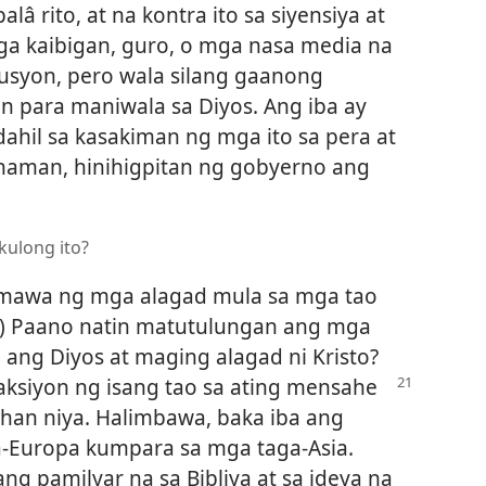
lâ rito, at na kontra ito sa siyensiya at
 mga kaibigan, guro, o mga nasa media na
usyon, pero wala silang gaanong
n para maniwala sa Diyos. Ang iba ay
 dahil sa kasakiman ng mga ito sa pera at
 naman, hinihigpitan ng gobyerno ang
kulong ito?
gumawa ng mga alagad mula sa mga tao
) Paano natin matutulungan ang mga
n ang Diyos at maging alagad ni Kristo?
eaksiyon
ng isang tao sa ating mensahe
khan niya. Halimbawa, baka iba ang
-Europa kumpara sa mga taga-Asia.
ng pamilyar na sa Bibliya at sa ideya na