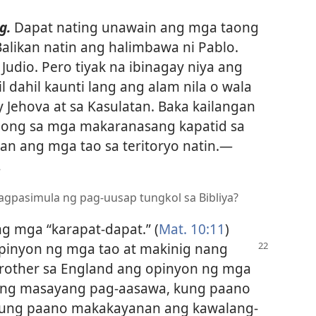
g.
Dapat nating unawain ang mga taong
Balikan natin ang halimbawa ni Pablo.
udio. Pero tiyak na ibinagay niya ang
 dahil kaunti lang ang alam nila o wala
 Jehova at sa Kasulatan. Baka kailangan
nong sa mga makaranasang kapatid sa
n ang mga tao sa teritoryo natin.​—
.
gpasimula ng pag-uusap tungkol sa Bibliya?
 mga “karapat-dapat.” (
Mat. 10:11
)
opinyon ng mga tao at makinig
nang
brother sa England ang opinyon ng mga
ng masayang pag-aasawa, kung paano
kung paano makakayanan ang kawalang-