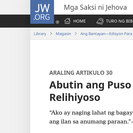
JW.ORG
Mga Saksi ni Jehova
HOME
TURO NG BIB
Library
Magasin
Ang Bantayan—Edisyon Para 
ARALING ARTIKULO 30
Abutin ang Puso
Relihiyoso
“Ako ay naging lahat ng bagay 
ang ilan sa anumang paraan.”​