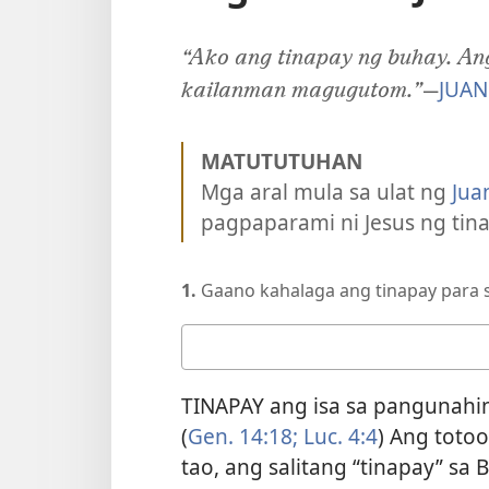
“Ako ang tinapay ng buhay. An
JUAN
kailanman magugutom.”
​—
MATUTUTUHAN
Mga aral mula sa ulat ng
Jua
pagpaparami ni Jesus ng tina
1.
Gaano kahalaga ang tinapay para 
Ang
sagot
mo
TINAPAY ang isa sa pangunahi
(
Gen. 14:18;
Luc. 4:4
) Ang toto
tao, ang salitang “tinapay” s