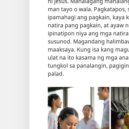
ni Jesus. Mahalagang manala
man tayo o wala. Pagkatapos, 
ipamahagi ang pagkain, kaya 
natira pang pagkain, at ayaw 
ipinatipon niya ang mga natir
susunod. Magandang halimbawa 
maaksaya. Kung isa kang magu
ulat na ito kasama ng mga an
tungkol sa panalangin, pagigi
palad.