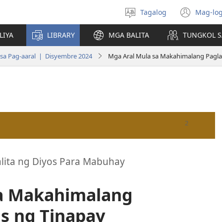
Tagalog
Mag-log
Pumili
(may
ng
bub
LIYA
LIBRARY
MGA BALITA
TUNGKOL S
wika
na
bag
sa Pag-aaral | Disyembre 2024
Mga Aral Mula sa Makahimalang Paglal
wind
lita ng Diyos Para Mabuhay
sa Makahimalang
us ng Tinapay