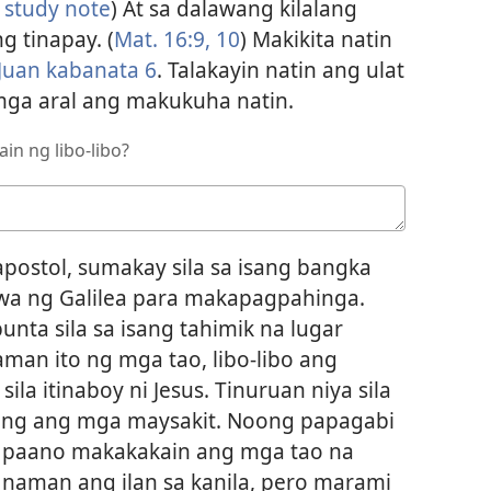
,
study note
) At sa dalawang kilalang
g tinapay. (
Mat. 16:​9, 10
) Makikita natin
Juan kabanata 6
. Talakayin natin ang ulat
mga aral ang makukuha natin.
n ng libo-libo?
ostol, sumakay sila sa isang bangka
awa ng Galilea para makapagpahinga.
unta sila sa isang tahimik na lugar
man ito ng mga tao, libo-libo ang
la itinaboy ni Jesus. Tinuruan niya sila
aling ang mga maysakit. Noong papagabi
ng paano makakakain ang mga tao na
naman ang ilan sa kanila, pero marami