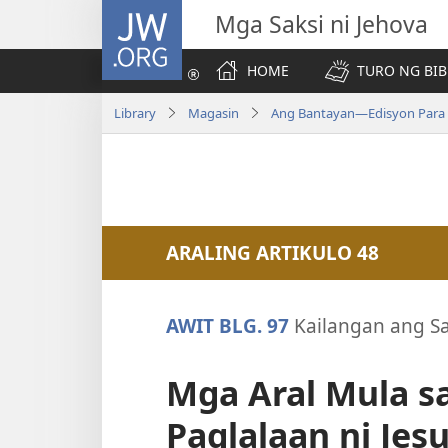
JW.ORG
Mga Saksi ni Jehova
HOME
TURO NG BIB
Library
Magasin
Ang Bantayan—Edisyon Para 
ARALING ARTIKULO 48
AWIT BLG. 97
Kailangan ang Sa
Mga Aral Mula 
Paglalaan ni Jes