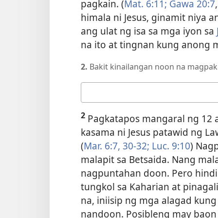
pagkain. (
Mat. 6:11;
Gawa 20:​7
himala ni Jesus, ginamit niya an
ang ulat ng isa sa mga iyon sa
na ito at tingnan kung anong 
2.
Bakit kinailangan noon na magpakai
Ang
sagot
2
mo
Pagkatapos mangaral ng 12 ap
kasama ni Jesus patawid ng L
(
Mar. 6:​7,
30-32;
Luc. 9:10
) Nagp
malapit sa Betsaida. Nang mala
nagpuntahan doon. Pero hindi si
tungkol sa Kaharian at pinag
na, iniisip ng mga alagad ku
nandoon. Posibleng may baon 