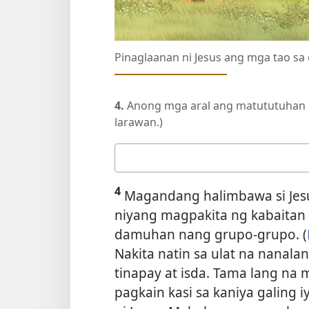
Pinaglaanan ni Jesus ang mga tao sa e
4.
Anong mga aral ang matututuhan 
larawan.)
Ang
sagot
4
mo
Magandang halimbawa si Jesu
niyang magpakita ng kabaitan s
damuhan nang grupo-grupo. (
Nakita natin sa ulat na nanala
tinapay at isda. Tama lang na
pagkain kasi sa kaniya galing