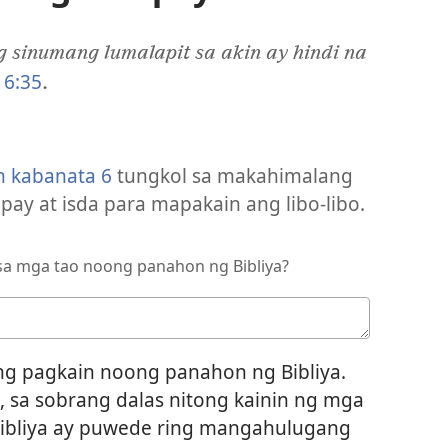
g sinumang lumalapit sa akin ay hindi na
 6:35
.
n kabanata 6
tungkol sa makahimalang
pay at isda para mapakain ang libo-libo.
sa mga tao noong panahon ng Bibliya?
ng pagkain noong panahon ng Bibliya.
o, sa sobrang dalas nitong kainin ng mga
a Bibliya ay puwede ring mangahulugang