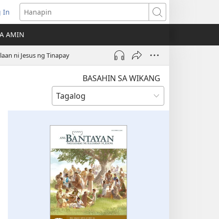
 In
Hanapin
ukas
A AMIN
ong
aan ni Jesus ng Tinapay
ow)
BASAHIN SA WIKANG