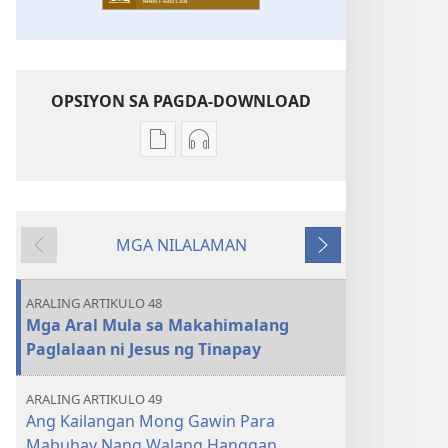
OPSIYON SA PAGDA-DOWNLOAD
Opsiyon
Opsiyon
sa
sa
pagda-
pagda-
download
download
MGA NILALAMAN
ng
ng
Nauna
Susunod
publikasyon
audio
ANG
ANG
ARALING ARTIKULO 48
BANTAYAN
BANTAYAN
Mga Aral Mula sa Makahimalang
—
—
Paglalaan ni Jesus ng Tinapay
EDISYON
EDISYON
PARA
PARA
ARALING ARTIKULO 49
SA
SA
Ang Kailangan Mong Gawin Para
PAG-
PAG-
Mabuhay Nang Walang Hanggan