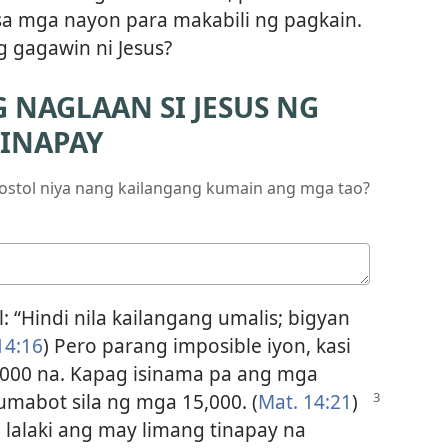
a mga nayon para makabili ng pagkain.
g gagawin ni Jesus?
NAGLAAN SI JESUS NG
TINAPAY
postol niya nang kailangang kumain ang mga tao?
: “Hindi nila kailangang umalis; bigyan
14:16
) Pero parang imposible iyon, kasi
,000 na. Kapag isinama pa ang mga
umabot sila ng mga 15,000. (
Mat. 14:21
)
g lalaki ang may limang tinapay na