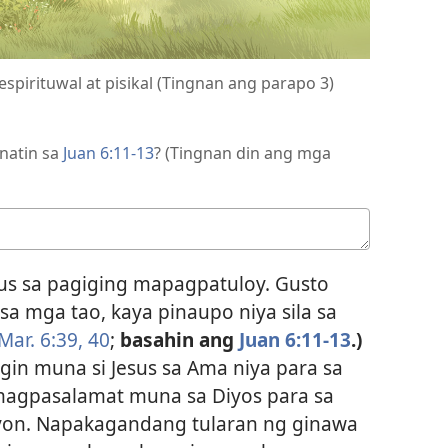
spirituwal at pisikal (Tingnan ang parapo 3)
natin sa
Juan 6:​11-13
? (Tingnan din ang mga
s sa pagiging mapagpatuloy. Gusto
a mga tao, kaya pinaupo niya sila sa
Mar. 6:​39, 40
;
basahin ang
Juan 6:​11-13
.)
ngin muna si Jesus sa Ama niya para sa
 magpasalamat muna sa Diyos para sa
 iyon. Napakagandang tularan ng ginawa