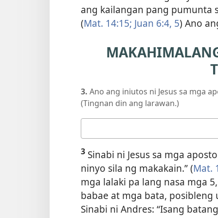
ang kailangan pang pumunta s
(
Mat. 14:15;
Juan 6:​4, 5
) Ano an
MAKAHIMALANG 
3.
Ano ang iniutos ni Jesus sa mga a
(Tingnan din ang larawan.)
Ang
sagot
3
mo
Sinabi ni Jesus sa mga apostol
ninyo sila ng makakain.” (
Mat. 
mga lalaki pa lang nasa mga 5
babae at mga bata, posibleng
Sinabi ni Andres: “Isang batan