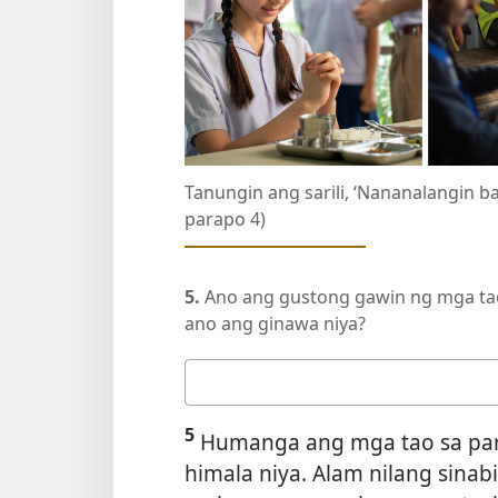
Tanungin ang sarili, ‘Nananalangin b
parapo 4)
5.
Ano ang gustong gawin ng mga tao 
ano ang ginawa niya?
Ang
sagot
5
mo
Humanga ang mga tao sa para
himala niya. Alam nilang sina