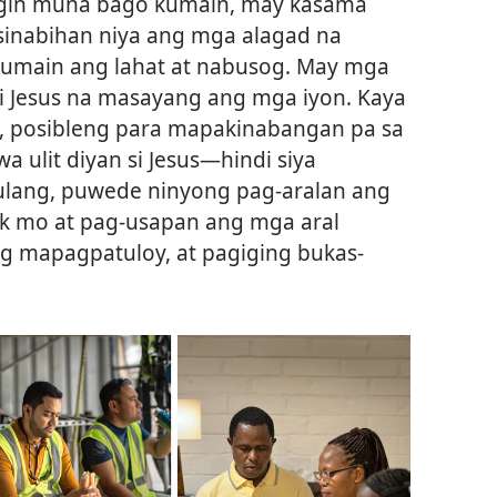
ngin muna bago kumain, may kasama
sinabihan niya ang mga alagad na
kumain ang lahat at nabusog. May mga
ni Jesus na masayang ang mga iyon. Kaya
a, posibleng para mapakinabangan pa sa
ulit diyan si Jesus—hindi siya
lang, puwede ninyong pag-aralan ang
ak mo at pag-usapan ang mga aral
ng mapagpatuloy, at pagiging bukas-