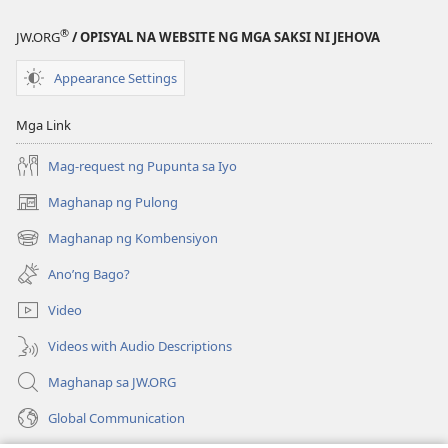
PARA
PARA
®
JW.ORG
/ OPISYAL NA WEBSITE NG MGA SAKSI NI JEHOVA
SA
SA
PAG-
PAG-
Appearance Settings
AARAL
AARAL
Disyembre 2019
Disyembre 2
Mga Link
Mag-request ng Pupunta sa Iyo
Maghanap ng Pulong
(may
bubukas
Maghanap ng Kombensiyon
(may
na
bubukas
bagong
Ano’ng Bago?
na
window)
bagong
Video
window)
Videos with Audio Descriptions
Maghanap sa JW.ORG
Global Communication