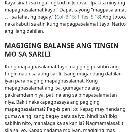
Kaya sinabi sa mga lingkod ni Jehova: “Ipakita ninyong
mapagpasalamat kayo.” Dapat tayong “magpasalamat
. . . sa lahat ng bagay.” (
Col. 3:15;
1 Tes. 5:18
) Ang totoo,
nakakabuti sa atin kung mapagpasalamat tayo. Narito
ang ilang dahilan.
MAGIGING BALANSE ANG TINGIN
MO SA SARILI
Kung mapagpasalamat tayo, nagiging positibo ang
tingin natin sa ating sarili. Isang magandang dahilan
iyan para maging mapagpasalamat. Kung
mapagpasalamat ang isa, gumaganda ang
pakiramdam niya, pati na ang sa pinapasalamatan
niya. Bakit nakakapagpasaya ang pagiging
mapagpasalamat? Pag-isipan ito: Kapag may handang
gumawa ng isang bagay para sa iyo, hindi ba’t ibig
sabihin nito, mahalaga ka sa kanila? Nagmamalasakit
sila sa iyo. Kapag nadama mo iyan, magiging mas