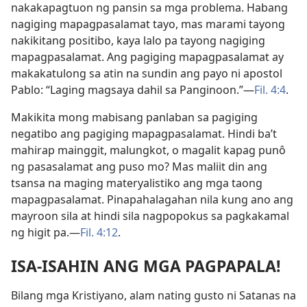
nakakapagtuon ng pansin sa mga problema. Habang
nagiging mapagpasalamat tayo, mas marami tayong
nakikitang positibo, kaya lalo pa tayong nagiging
mapagpasalamat. Ang pagiging mapagpasalamat ay
makakatulong sa atin na sundin ang payo ni apostol
Pablo: “Laging magsaya dahil sa Panginoon.”​—
Fil. 4:4
.
Makikita mong mabisang panlaban sa pagiging
negatibo ang pagiging mapagpasalamat. Hindi ba’t
mahirap mainggit, malungkot, o magalit kapag punô
ng pasasalamat ang puso mo? Mas maliit din ang
tsansa na maging materyalistiko ang mga taong
mapagpasalamat. Pinapahalagahan nila kung ano ang
mayroon sila at hindi sila nagpopokus sa pagkakamal
ng higit pa.​—
Fil. 4:12
.
ISA-ISAHIN ANG MGA PAGPAPALA!
Bilang mga Kristiyano, alam nating gusto ni Satanas na