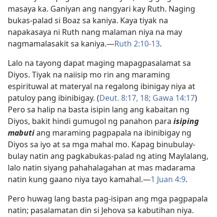
masaya ka. Ganiyan ang nangyari kay Ruth. Naging
bukas-palad si Boaz sa kaniya. Kaya tiyak na
napakasaya ni Ruth nang malaman niya na may
nagmamalasakit sa kaniya.​—
Ruth 2:10-13
.
Lalo na tayong dapat maging mapagpasalamat sa
Diyos. Tiyak na naiisip mo rin ang maraming
espirituwal at materyal na regalong ibinigay niya at
patuloy pang ibinibigay. (
Deut. 8:17, 18;
Gawa 14:17
)
Pero sa halip na basta isipin lang ang kabaitan ng
Diyos, bakit hindi gumugol ng panahon para
isiping
mabuti
ang maraming pagpapala na ibinibigay ng
Diyos sa iyo at sa mga mahal mo. Kapag binubulay-
bulay natin ang pagkabukas-palad ng ating Maylalang,
lalo natin siyang pahahalagahan at mas madarama
natin kung gaano niya tayo kamahal.​—
1 Juan 4:9
.
Pero huwag lang basta pag-isipan ang mga pagpapala
natin; pasalamatan din si Jehova sa kabutihan niya.