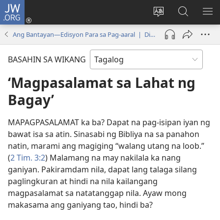
JW.ORG
Mag-
log
Baguhin
Maghana
IPA
In
ang
sa
AN
Ang Bantayan—Edisyon Para sa Pag-aaral | Disyembre 2019
(may
wika
JW.ORG
ME
bubukas
ng
BASAHIN SA WIKANG
na
site
bagong
‘Magpasalamat sa Lahat ng
window)
Bagay’
MAPAGPASALAMAT ka ba? Dapat na pag-isipan iyan ng
bawat isa sa atin. Sinasabi ng Bibliya na sa panahon
natin, marami ang magiging “walang utang na loob.”
(
2 Tim. 3:2
) Malamang na may nakilala ka nang
ganiyan. Pakiramdam nila, dapat lang talaga silang
paglingkuran at hindi na nila kailangang
magpasalamat sa natatanggap nila. Ayaw mong
makasama ang ganiyang tao, hindi ba?