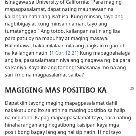
isinagawa sa University of California: “Para maging
mapagpasalamat, dapat nating maunawaan na
kailangan natin ang isa’t isa. Kung minsan, tayo ang
nagbibigay at kung minsan naman, tayo ang
tumatanggap.” Ang totoo, kailangan natin ang iba
para patuloy na mabuhay at maging masaya.
Halimbawa, baka inilalaan nila ang pagkain o gamot
na kailangan natin. (
1 Cor. 12:21
) Kung mapagpahalaga
ang isa, pasasalamatan niya ang ginagawa ng iba para
sa kaniya. Kaya ito ang tanong: Sinasanay mo ba ang
sarili mo na magpasalamat sa iba?
MAGIGING MAS POSITIBO KA
Dapat din tayong maging mapagpasalamat dahil
nakakatulong ito sa atin na maging positibo sa halip
na negatibo. Kapag mapagpasalamat tayo, para nating
hinaharangan ang negatibong kaisipan kaya mga
positibong bagay lang ang naiisip natin. Hindi tayo