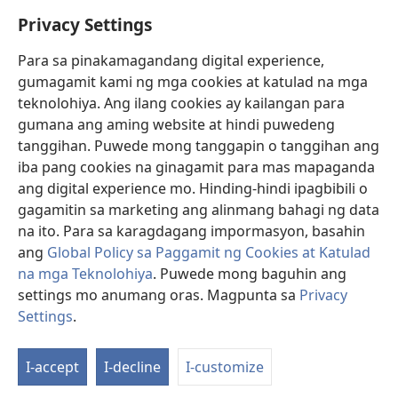
Help
Privacy Settings
Donasyon
(may
Para sa pinakamagandang digital experience,
bubukas
gumagamit kami ng mga cookies at katulad na mga
na
Watchtower ONLINE LIBRARY™
teknolohiya. Ang ilang cookies ay kailangan para
(may
bagong
gumana ang aming website at hindi puwedeng
bubukas
window)
®
JW Hub
na
tanggihan. Puwede mong tanggapin o tanggihan ang
(may
bagong
bubukas
iba pang cookies na ginagamit para mas mapaganda
window)
®
JW Library
na
ang digital experience mo. Hinding-hindi ipagbibili o
bagong
gagamitin sa marketing ang alinmang bahagi ng data
window)
®
Watchtower Library
na ito. Para sa karagdagang impormasyon, basahin
ang
Global Policy sa Paggamit ng Cookies at Katulad
na mga Teknolohiya
. Puwede mong baguhin ang
settings mo anumang oras. Magpunta sa
Privacy
Copyright
© 2026 Watch Tower Bible and Tract Society of Pennsylvania.
Settings
.
Ip
KASUNDUAN SA PAGGAMIT
|
PRIVACY POLICY
|
PRIVACY SETTINGS
a
I-accept
I-decline
I-customize
Ta
n