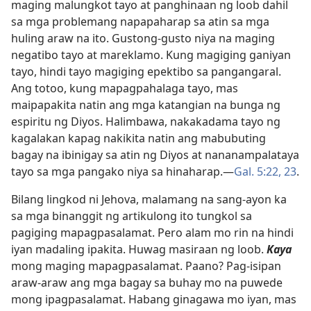
maging malungkot tayo at panghinaan ng loob dahil
sa mga problemang napapaharap sa atin sa mga
huling araw na ito. Gustong-gusto niya na maging
negatibo tayo at mareklamo. Kung magiging ganiyan
tayo, hindi tayo magiging epektibo sa pangangaral.
Ang totoo, kung mapagpahalaga tayo, mas
maipapakita natin ang mga katangian na bunga ng
espiritu ng Diyos. Halimbawa, nakakadama tayo ng
kagalakan kapag nakikita natin ang mabubuting
bagay na ibinigay sa atin ng Diyos at nananampalataya
tayo sa mga pangako niya sa hinaharap.​—
Gal. 5:22, 23
.
Bilang lingkod ni Jehova, malamang na sang-ayon ka
sa mga binanggit ng artikulong ito tungkol sa
pagiging mapagpasalamat. Pero alam mo rin na hindi
iyan madaling ipakita. Huwag masiraan ng loob.
Kaya
mong maging mapagpasalamat. Paano? Pag-isipan
araw-araw ang mga bagay sa buhay mo na puwede
mong ipagpasalamat. Habang ginagawa mo iyan, mas