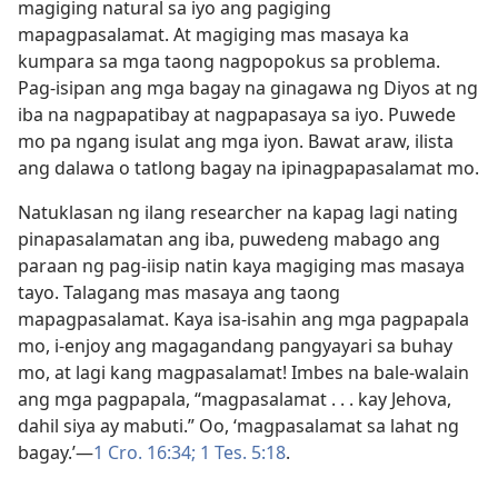
magiging natural sa iyo ang pagiging
mapagpasalamat. At magiging mas masaya ka
kumpara sa mga taong nagpopokus sa problema.
Pag-isipan ang mga bagay na ginagawa ng Diyos at ng
iba na nagpapatibay at nagpapasaya sa iyo. Puwede
mo pa ngang isulat ang mga iyon. Bawat araw, ilista
ang dalawa o tatlong bagay na ipinagpapasalamat mo.
Natuklasan ng ilang researcher na kapag lagi nating
pinapasalamatan ang iba, puwedeng mabago ang
paraan ng pag-iisip natin kaya magiging mas masaya
tayo. Talagang mas masaya ang taong
mapagpasalamat. Kaya isa-isahin ang mga pagpapala
mo, i-enjoy ang magagandang pangyayari sa buhay
mo, at lagi kang magpasalamat! Imbes na bale-walain
ang mga pagpapala, “magpasalamat . . . kay Jehova,
dahil siya ay mabuti.” Oo, ‘magpasalamat sa lahat ng
bagay.’—
1 Cro. 16:34;
1 Tes. 5:18
.