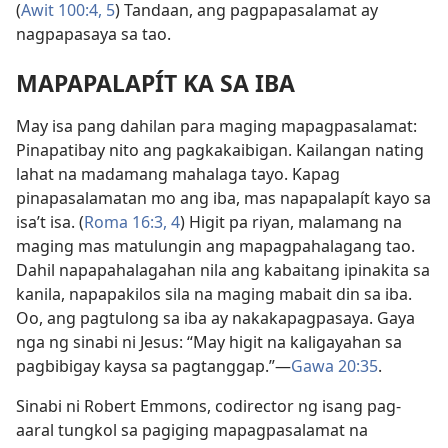
(
Awit 100:4, 5
) Tandaan, ang pagpapasalamat ay
nagpapasaya sa tao.
MAPAPALAPÍT KA SA IBA
May isa pang dahilan para maging mapagpasalamat:
Pinapatibay nito ang pagkakaibigan. Kailangan nating
lahat na madamang mahalaga tayo. Kapag
pinapasalamatan mo ang iba, mas napapalapít kayo sa
isa’t isa. (
Roma 16:3, 4
) Higit pa riyan, malamang na
maging mas matulungin ang mapagpahalagang tao.
Dahil napapahalagahan nila ang kabaitang ipinakita sa
kanila, napapakilos sila na maging mabait din sa iba.
Oo, ang pagtulong sa iba ay nakakapagpasaya. Gaya
nga ng sinabi ni Jesus: “May higit na kaligayahan sa
pagbibigay kaysa sa pagtanggap.”​—
Gawa 20:35
.
Sinabi ni Robert Emmons, codirector ng isang pag-
aaral tungkol sa pagiging mapagpasalamat na