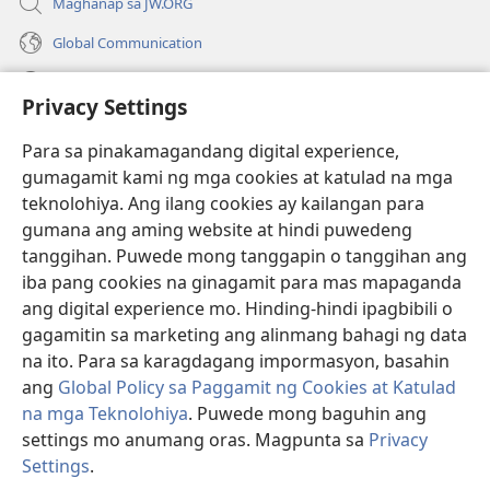
Maghanap sa JW.ORG
Global Communication
Help
Privacy Settings
Donasyon
(may
Para sa pinakamagandang digital experience,
bubukas
gumagamit kami ng mga cookies at katulad na mga
na
Watchtower ONLINE LIBRARY™
teknolohiya. Ang ilang cookies ay kailangan para
(may
bagong
gumana ang aming website at hindi puwedeng
bubukas
window)
®
JW Hub
na
tanggihan. Puwede mong tanggapin o tanggihan ang
(may
bagong
bubukas
iba pang cookies na ginagamit para mas mapaganda
window)
®
JW Library
na
ang digital experience mo. Hinding-hindi ipagbibili o
bagong
gagamitin sa marketing ang alinmang bahagi ng data
window)
®
Watchtower Library
na ito. Para sa karagdagang impormasyon, basahin
ang
Global Policy sa Paggamit ng Cookies at Katulad
na mga Teknolohiya
. Puwede mong baguhin ang
settings mo anumang oras. Magpunta sa
Privacy
Copyright
© 2026 Watch Tower Bible and Tract Society of Pennsylvania.
Settings
.
Ip
KASUNDUAN SA PAGGAMIT
|
PRIVACY POLICY
|
PRIVACY SETTINGS