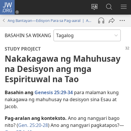
JW.ORG
Mag-
log
Baguhin
Maghana
IPA
In
ang
sa
AN
Ang Bantayan—Edisyon Para sa Pag-aaral | Abril 2024
(may
wika
JW.ORG
ME
bubukas
ng
BASAHIN SA WIKANG
na
site
bagong
STUDY PROJECT
window)
Nakakagawa ng Mahuhusay
na Desisyon ang mga
Espirituwal na Tao
Basahin ang
Genesis 25:29-34
para malaman kung
nakagawa ng mahuhusay na desisyon sina Esau at
Jacob.
Pag-aralan ang konteksto.
Ano ang nangyari bago
nito? (
Gen. 25:20-28
) Ano ang nangyari pagkatapos?​—