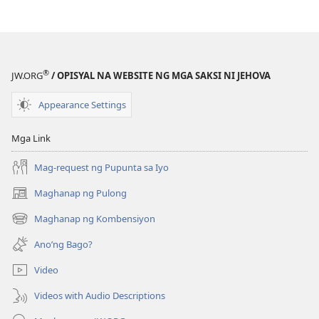
BANTAYAN
BANTAYAN
—
—
EDISYON
EDISYON
PARA
PARA
®
JW.ORG
/ OPISYAL NA WEBSITE NG MGA SAKSI NI JEHOVA
SA
SA
PAG-
PAG-
Appearance Settings
AARAL
AARAL
Abril 2024
Abril 2024
Mga Link
Mag-request ng Pupunta sa Iyo
Maghanap ng Pulong
(may
bubukas
Maghanap ng Kombensiyon
(may
na
bubukas
bagong
Ano’ng Bago?
na
window)
bagong
Video
window)
Videos with Audio Descriptions