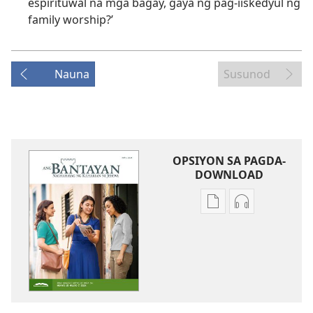
espirituwal na mga bagay, gaya ng pag-iiskedyul ng
family worship?’
Nauna
Susunod
OPSIYON SA PAGDA-
DOWNLOAD
Opsiyon
Opsiyon
sa
sa
pagda-
pagda-
download
download
ng
ng
publikasyon
audio
ANG
ANG