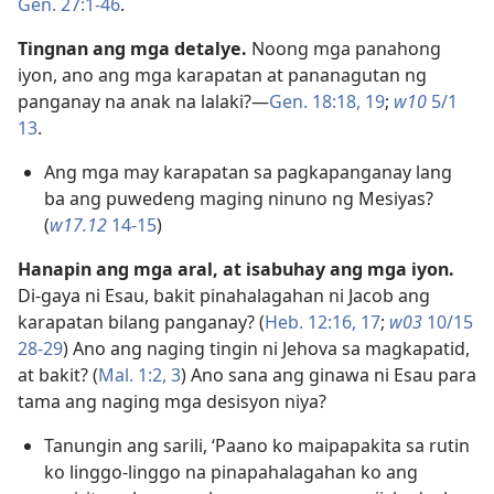
Gen. 27:1-46
.
Tingnan ang mga detalye.
Noong mga panahong
iyon, ano ang mga karapatan at pananagutan ng
panganay na anak na lalaki?​—
Gen. 18:18, 19
;
w10
5/1
13
.
Ang mga may karapatan sa pagkapanganay lang
ba ang puwedeng maging ninuno ng Mesiyas?
(
w17.12
14-15
)
Hanapin ang mga aral, at isabuhay ang mga iyon.
Di-gaya ni Esau, bakit pinahalagahan ni Jacob ang
karapatan bilang panganay? (
Heb. 12:16, 17
;
w03
10/15
28-29
) Ano ang naging tingin ni Jehova sa magkapatid,
at bakit? (
Mal. 1:2, 3
) Ano sana ang ginawa ni Esau para
tama ang naging mga desisyon niya?
Tanungin ang sarili, ‘Paano ko maipapakita sa rutin
ko linggo-linggo na pinapahalagahan ko ang