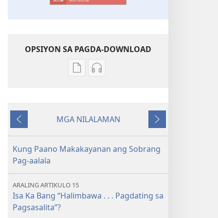
OPSIYON SA PAGDA-DOWNLOAD
Opsiyon
Opsiyon
sa
sa
pagda-
pagda-
download
download
MGA NILALAMAN
ng
ng
Nauna
Susunod
publikasyon
audio
ANG
ANG
Kung Paano Makakayanan ang Sobrang
BANTAYAN
BANTAYAN
Pag-aalala
—
—
EDISYON
EDISYON
ARALING ARTIKULO 15
PARA
PARA
Isa Ka Bang “Halimbawa . . . Pagdating sa
SA
SA
Pagsasalita”?
PAG-
PAG-