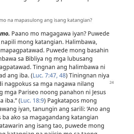
o na mapasulong ang isang katangian?
 mo.
Paano mo magagawa iyan? Puwede
napili mong katangian. Halimbawa,
 mapagpatawad. Puwede mong basahin
mbawa sa Bibliya ng mga lubusang
agpatawad. Tingnan ang halimbawa ni
d ang iba. (
Luc. 7:47, 48
) Tiningnan niya
ndi nagpokus sa mga nagawa nilang
ng mga Pariseo noong panahon ni Jesus
 iba.” (
Luc. 18:9
) Pagkatapos mong
wang iyan, tanungin ang sarili: ‘Ano ang
us ba ako sa magagandang katangian
patawarin ang isang tao, puwede mong
ng katangian na naiisip mo sa taong