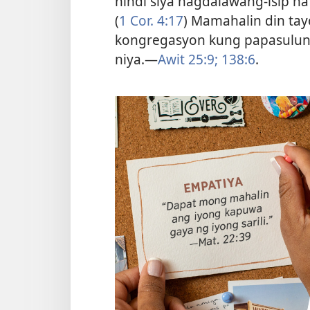
hindi siya nagdalawang-isip na
(
1 Cor. 4:17
) Mamahalin din tay
kongregasyon kung papasulung
niya.​—
Awit 25:9;
138:6
.