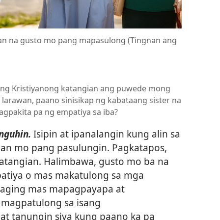
gian na gusto mo pang mapasulong (Tingnan ang
ng Kristiyanong katangian ang puwede mong
 larawan, paano sinisikap ng kabataang sister na
gpakita pa ng empatiya sa iba?
nguhin.
Isipin at ipanalangin kung alin sa
an mo pang pasulungin. Pagkatapos,
katangian. Halimbawa, gusto mo ba na
atiya o mas makatulong sa mga
maging mas mapagpayapa at
magpatulong sa isang
at tanungin siya kung paano ka pa