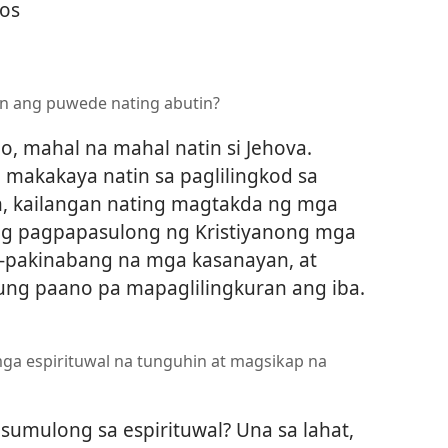
os
n ang puwede nating abutin?
o, mahal na mahal natin si Jehova.
makakaya natin sa paglilingkod sa
n, kailangan nating magtakda ng mga
 ng pagpapasulong ng Kristiyanong mga
i-pakinabang na mga kasanayan, at
ng paano pa mapaglilingkuran ang iba.
ga espirituwal na tunguhin at magsikap na
 sumulong sa espirituwal? Una sa lahat,