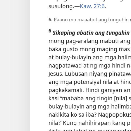
susulong.​—
Kaw. 27:6
.
6.
Paano mo maaabot ang tunguhin m
6
Sikaping abutin ang tunguhin
mong pag-aralang mabuti ang 
baka gusto mong maging mas
at bulay-bulayin ang mga hali
nagpatawad at ng mga hindi n
Jesus. Lubusan niyang pinatawa
ang mga potensiyal
nila at hi
pagkakamali. Hindi ganiyan a
kasi “mababa ang tingin [nila] sa
bulay-bulayin ang mga halimba
nakikita ko sa iba? Nagpopok
nila?’ Kung nahihirapan kang 
ilista ang lahat ng magaganda