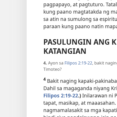
pagpapayo, at pagtuturo. Tata
kung paano magtatakda ng ma
sa atin na sumulong sa espiritu
paraan kung paano natin mapa
PASULUNGIN ANG K
KATANGIAN
4.
Ayon sa
Filipos 2:19-22
, bakit nagi
Timoteo?
4
Bakit naging kapaki-pakinaba
Dahil sa magaganda niyang Kr
Filipos 2:19-22
.)
Inilarawan ni
tapat, masikap, at maaasahan.
nagmamalasakit sa mga kapatid