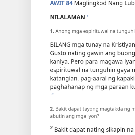
AWIT 84
Maglingkod Nang Lub
NILALAMAN
a
1.
Anong mga espirituwal na tunguhi
BILANG mga tunay na Kristiyan
Gusto nating gawin ang buong 
kaniya. Pero para magawa iya
espirituwal na tunguhin gaya
katangian, pag-aaral ng kapak
paghahanap ng mga paraan ku
b
2.
Bakit dapat tayong magtakda ng m
abutin ang mga iyon?
2
Bakit dapat nating sikapin na