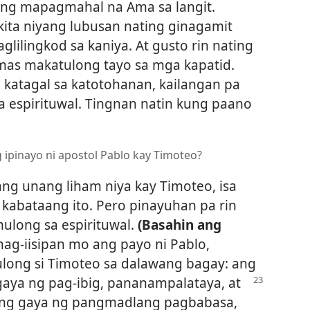
ing mapagmahal na Ama sa langit.
kita niyang lubusan nating ginagamit
lilingkod sa kaniya. At gusto rin nating
mas makatulong tayo sa mga kapatid.
 katagal sa katotohanan, kailangan pa
a espirituwal. Tingnan natin kung paano
g ipinayo ni apostol Pablo kay Timoteo?
ang unang liham niya kay Timoteo, isa
kabataang ito. Pero pinayuhan pa rin
mulong sa espirituwal.
(Basahin ang
ag-iisipan mo ang payo ni Pablo,
ulong si Timoteo sa dalawang bagay: ang
aya ng pag-ibig, pananampalataya, at
yang gaya ng pangmadlang pagbabasa,