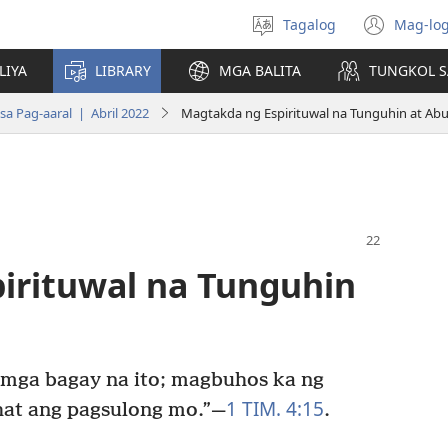
Tagalog
Mag-log
Pumili
(may
ng
bub
LIYA
LIBRARY
MGA BALITA
TUNGKOL S
wika
na
bag
a Pag-aaral | Abril 2022
Magtakda ng Espirituwal na Tunguhin at Abu
wind
irituwal na Tunguhin
 mga bagay na ito; magbuhos ka ng
1 TIM. 4:15
hat ang pagsulong mo.”​—
.