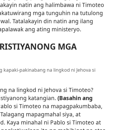
lakayin natin ang halimbawa ni Timoteo
katuwirang mga tunguhin na tutulong
wal. Tatalakayin din natin ang ilang
palawak ang ating ministeryo.
RISTIYANONG MGA
ng kapaki-pakinabang na lingkod ni Jehova si
ng na lingkod ni Jehova si Timoteo?
istiyanong katangian.
(Basahin ang
 Pablo si Timoteo na mapagpakumbaba,
 Talagang mapagmahal siya, at
. Kaya minahal ni Pablo si Timoteo at