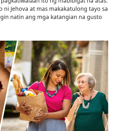
 pagkatiwalaan ito ng mabibigat na atas.
o ni Jehova at mas makakatulong tayo sa
in natin ang mga katangian na gusto