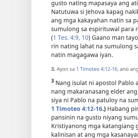
gusto nating mapasaya ang at
Natutuwa si Jehova kapag naki
ang mga kakayahan natin sa pag
sumulong sa espirituwal para 
(
1 Tes. 4:9, 10
) Gaano man tayo
rin nating lahat na sumulong s
natin magagawa iyan.
3.
Ayon sa
1 Timoteo 4:12-16
, ano an
3
Nang isulat ni apostol Pablo 
nang makaranasang elder ang 
siya ni Pablo na patuloy na su
1 Timoteo 4:12-16
.)
Habang pin
pansinin na gusto niyang sum
Kristiyanong mga
katangiang g
kalinisan at ang mga kasana