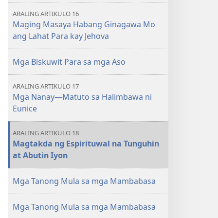
AARAL
AARAL
ARALING ARTIKULO 16
Abril 2022
Abril 2022
Maging Masaya Habang Ginagawa Mo
ang Lahat Para kay Jehova
Mga Biskuwit Para sa mga Aso
ARALING ARTIKULO 17
Mga Nanay—Matuto sa Halimbawa ni
Eunice
ARALING ARTIKULO 18
Magtakda ng Espirituwal na Tunguhin
at Abutin Iyon
Mga Tanong Mula sa mga Mambabasa
Mga Tanong Mula sa mga Mambabasa