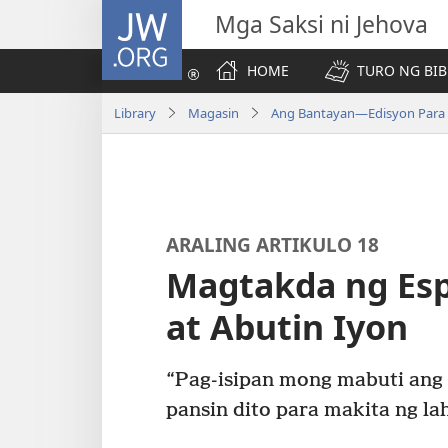
JW.ORG
Mga Saksi ni Jehova
HOME
TURO NG BIB
Library
Magasin
Ang Bantayan—Edisyon Para s
ARALING ARTIKULO 18
Magtakda ng Esp
at Abutin Iyon
“Pag-isipan mong mabuti ang
pansin dito para makita ng la