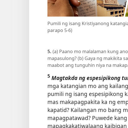
Pumili ng isang Kristiyanong katan
parapo 5-6)
5.
(a) Paano mo malalaman kung ano
mapasulong? (b) Gaya ng makikita sa
maabot ang tunguhin niya na makapa
5
Magtakda ng espesipikong tu
mga katangian mo ang kailang
pumili ng isang espesipikong 
mas makapagpakita ka ng emp
kapatid? Kailangan mo bang 
mapagpatawad? Puwede kang 
mapagkakatiwalaang kaibigan 