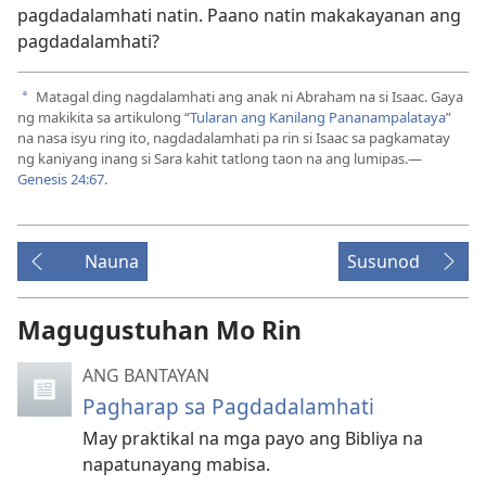
pagdadalamhati natin. Paano natin makakayanan ang
pagdadalamhati?
Matagal ding nagdalamhati ang anak ni Abraham na si Isaac. Gaya
a
ng makikita sa artikulong “
Tularan ang Kanilang Pananampalataya
”
na nasa isyu ring ito, nagdadalamhati pa rin si Isaac sa pagkamatay
ng kaniyang inang si Sara kahit tatlong taon na ang lumipas.—
Genesis 24:67
.
Nauna
Susunod
Magugustuhan Mo Rin
ANG BANTAYAN
Pagharap sa Pagdadalamhati
May praktikal na mga payo ang Bibliya na
napatunayang mabisa.