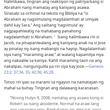
Halimbawa, tingnan ang reaksiyon ng patriyarkang si
Abraham nang mamatay ang kaniyang asawa.
Sinasabi sa orihinal na teksto ng Bibliya na “si
Abraham ay nagsimulang magdalamhati at umiyak
dahil kay Sara.” Ang salitang ‘nagsimula’ ay
nagpapahiwatig na mahabang panahong
nagdalamhati si Abraham.
Isang halimbawa rin si
a
Jacob, na pinapaniwalang ang kaniyang anak na si Jose
ay pinatay ng isang mabangis na hayop. Nagdalamhati
siya nang “maraming araw,” at walang kapamilya niya
ang nakaaliw sa kaniya. Kahit maraming taon na ang
nakalipas, nangungulila pa rin siya kay Jose.—
Genesis
23:2;
37:34, 35;
42:36;
45:28
.
Totoo rin iyan sa marami sa ngayon na namatayan ng
mahal sa buhay. Tingnan ang dalawang karanasan.
“Noong Hulyo 9, 2008, namatay ang asawa kong si
Robert sa isang aksidente. Normal na araw lang
ang umagang iyon. Pagkatapos ng almusal, gaya