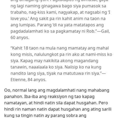
ng lagi naming ginagawa bago siya pumasok sa
trabaho, nag-kiss kami, nagyakap, at nagsabi ng ‘I
love you.’ Ang sakit pa rin kahit anim na taon na
ang lumipas. Parang ’di na yata matatapos ang
pagdadalamhati ko sa pagkamatay ni Rob.”—Gail,
60 anyos.
“Kahit 18 taon na mula nang mamatay ang mahal
kong misis, nalulungkot pa rin ako at nami-miss ko
siya. Kapag may nakikita akong magandang
tanawin, naaalaala ko siya. Naiisip ko na kung
nandito lang siya, tiyak na matutuwa rin siya.”—
Etienne, 84 anyos.
Oo, normal lang ang magdalamhati nang mahabang
panahon. Iba-iba ang reaksiyon ng tao kapag
namatayan, at hindi natin sila dapat husgahan. Pero
hindi rin naman natin dapat husgahan ang ating sarili
kung sa tingin natin ay parang sobra ang