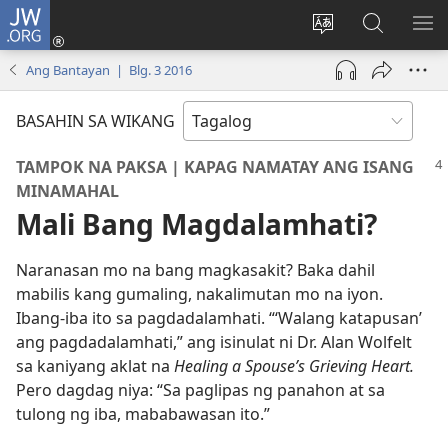
JW.ORG
Mag-
log
Baguhin
Maghana
IPA
In
ang
sa
AN
Ang Bantayan | Blg. 3 2016
(may
wika
JW.ORG
ME
bubukas
ng
BASAHIN SA WIKANG
na
site
bagong
TAMPOK NA PAKSA | KAPAG NAMATAY ANG ISANG
window)
MINAMAHAL
Mali Bang Magdalamhati?
Naranasan mo na bang magkasakit? Baka dahil
mabilis kang gumaling, nakalimutan mo na iyon.
Ibang-iba ito sa pagdadalamhati. “‘Walang katapusan’
ang pagdadalamhati,” ang isinulat ni Dr. Alan Wolfelt
sa kaniyang aklat na
Healing a Spouse’s Grieving Heart.
Pero dagdag niya: “Sa paglipas ng panahon at sa
tulong ng iba, mababawasan ito.”