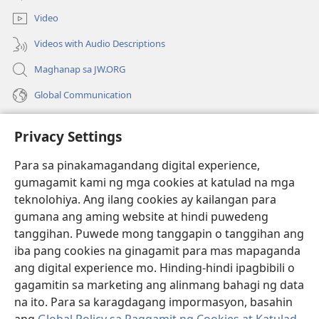
na
window)
bagong
Video
window)
Videos with Audio Descriptions
Maghanap sa JW.ORG
Global Communication
Help
Privacy Settings
Donasyon
(may
Para sa pinakamagandang digital experience,
bubukas
gumagamit kami ng mga cookies at katulad na mga
na
Watchtower ONLINE LIBRARY™
teknolohiya. Ang ilang cookies ay kailangan para
(may
bagong
gumana ang aming website at hindi puwedeng
bubukas
window)
®
JW Hub
na
tanggihan. Puwede mong tanggapin o tanggihan ang
(may
bagong
bubukas
iba pang cookies na ginagamit para mas mapaganda
window)
®
JW Library
na
ang digital experience mo. Hinding-hindi ipagbibili o
bagong
gagamitin sa marketing ang alinmang bahagi ng data
window)
®
Watchtower Library
na ito. Para sa karagdagang impormasyon, basahin