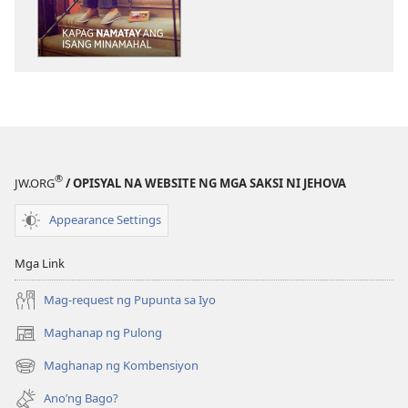
download
download
ng
ng
publikasyon
audio
ANG
ANG
BANTAYAN
BANTAYAN
Kapag
Kapag
Namatay
Namatay
ang
ang
®
JW.ORG
/ OPISYAL NA WEBSITE NG MGA SAKSI NI JEHOVA
Isang
Isang
Minamahal
Minamahal
Appearance Settings
Mga Link
Mag-request ng Pupunta sa Iyo
Maghanap ng Pulong
(may
bubukas
Maghanap ng Kombensiyon
(may
na
bubukas
bagong
Ano’ng Bago?