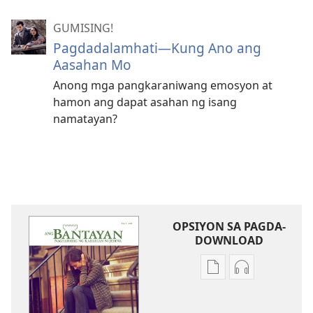
GUMISING!
Pagdadalamhati—Kung Ano ang
Aasahan Mo
Anong mga pangkaraniwang emosyon at
hamon ang dapat asahan ng isang
namatayan?
OPSIYON SA PAGDA-
DOWNLOAD
Opsiyon
Opsiyon
sa
sa
pagda-
pagda-