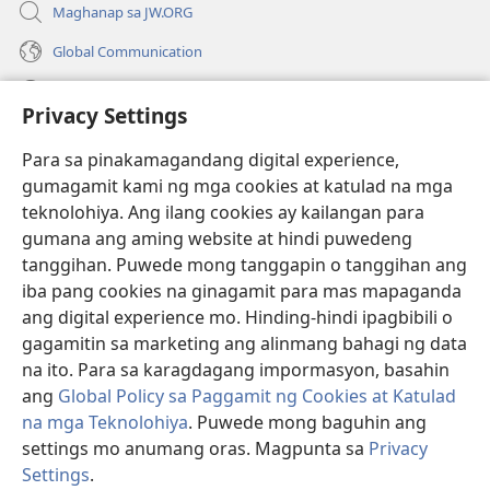
Maghanap sa JW.ORG
Global Communication
Help
Privacy Settings
Donasyon
(may
Para sa pinakamagandang digital experience,
bubukas
gumagamit kami ng mga cookies at katulad na mga
na
Watchtower ONLINE LIBRARY™
teknolohiya. Ang ilang cookies ay kailangan para
(may
bagong
gumana ang aming website at hindi puwedeng
bubukas
window)
®
JW Hub
na
tanggihan. Puwede mong tanggapin o tanggihan ang
(may
bagong
bubukas
iba pang cookies na ginagamit para mas mapaganda
window)
®
JW Library
na
ang digital experience mo. Hinding-hindi ipagbibili o
bagong
gagamitin sa marketing ang alinmang bahagi ng data
window)
®
Watchtower Library
na ito. Para sa karagdagang impormasyon, basahin
ang
Global Policy sa Paggamit ng Cookies at Katulad
na mga Teknolohiya
. Puwede mong baguhin ang
settings mo anumang oras. Magpunta sa
Privacy
Copyright
© 2026 Watch Tower Bible and Tract Society of Pennsylvania.
Settings
.
KASUNDUAN SA PAGGAMIT
|
PRIVACY POLICY
|
PRIVACY SETTINGS