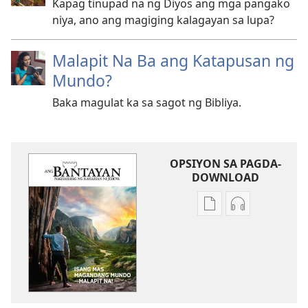
Kapag tinupad na ng Diyos ang mga pangako
niya, ano ang magiging kalagayan sa lupa?
Malapit Na Ba ang Katapusan ng
Mundo?
Baka magulat ka sa sagot ng Bibliya.
OPSIYON SA PAGDA-
DOWNLOAD
Opsiyon
Opsiyon
sa
sa
pagda-
pagda-
download
download
ng
ng
publikasyon
audio