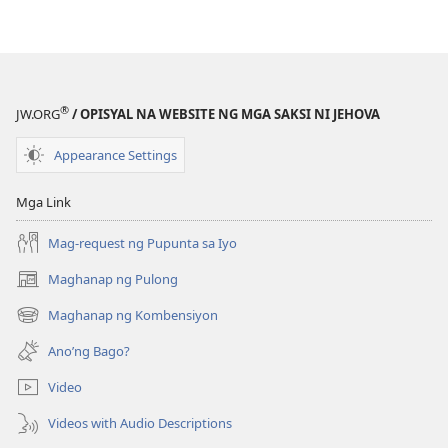
ANG
ANG
BANTAYAN
BANTAYAN
Isang
Isang
Mas
Mas
Magandang
Magandang
®
JW.ORG
/ OPISYAL NA WEBSITE NG MGA SAKSI NI JEHOVA
Mundo
Mundo
—
—
Appearance Settings
Malapit
Malapit
Na!
Na!
Mga Link
Mag-request ng Pupunta sa Iyo
Maghanap ng Pulong
(may
bubukas
Maghanap ng Kombensiyon
(may
na
bubukas
bagong
Ano’ng Bago?
na
window)
bagong
Video
window)
Videos with Audio Descriptions