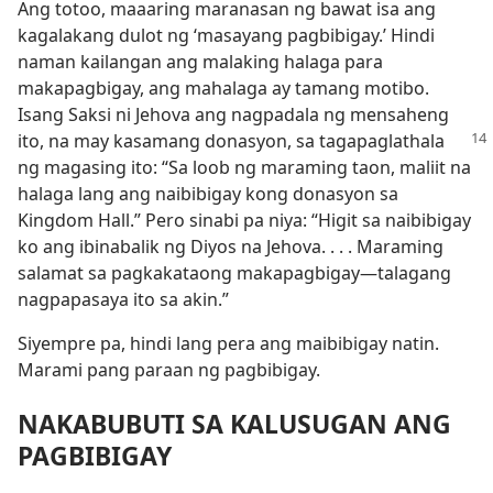
Ang totoo, maaaring maranasan ng bawat isa ang
kagalakang dulot ng ‘masayang pagbibigay.’ Hindi
naman kailangan ang malaking halaga para
makapagbigay, ang mahalaga ay tamang motibo.
Isang Saksi ni Jehova ang nagpadala ng mensaheng
ito,
na may kasamang donasyon, sa tagapaglathala
ng magasing ito: “Sa loob ng maraming taon, maliit na
halaga lang ang naibibigay kong donasyon sa
Kingdom Hall.” Pero sinabi pa niya: “Higit sa naibibigay
ko ang ibinabalik ng Diyos na Jehova. . . . Maraming
salamat sa pagkakataong makapagbigay—talagang
nagpapasaya ito sa akin.”
Siyempre pa, hindi lang pera ang maibibigay natin.
Marami pang paraan ng pagbibigay.
NAKABUBUTI SA KALUSUGAN ANG
PAGBIBIGAY