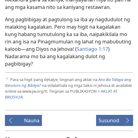
ang mga kasama nito sa kaniyang restawran.
Ang pagbibigay at pagtulong sa iba ay nagdudulot ng
malaking kagalakan. Pero may higit na kagalakan
kung habang tumutulong ka sa iba, naipakikilala mo
rin ang isa na Pinagmumulan ng lahat ng mabubuting
kaloob—ang Diyos na Jehova! (
Santiago 1:17
)
Nadarama mo ba ang kagalakang dulot ng
pagbibigay?
Para sa higit pang detalye, tingnan ang aklat na
Ano Ba Talaga ang
a
Itinuturo ng Bibliya?
na inilalathala ng mga Saksi ni Jehova at available
online sa www.jw.org/tl. Tingnan sa PUBLIKASYON >
AKLAT AT
BROSYUR
.
Nauna
Susunod