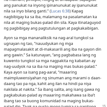
ang panukat na inyong ipinanunukat ay ipanunukat
nila sa inyo bilang ganti.” (
Lucas 6:38
) Kapag
nagbibigay ka sa iba, malamang na pasalamatan ka
nila at maging bukas-palad din sila. Kaya itinataguyod
ng pagbibigay ang pagtutulungan at pagkakaibigan.
Ayon sa mga mananaliksik na nag-aral tungkol sa
ugnayan ng tao, “nauudyukan ng mga
mapagmalasakit at di-makasarili ang iba na gayon din
ang gawin.” Sa katunayan, “ang pagbabasa lang ng
kuwento tungkol sa mga nagpakita ng kabaitan ay
nag-uudyok na sa iba na maging mas bukas-palad.”
Kaya ayon sa isang pag-aaral, “maaaring
maimpluwensiyahan ng sinuman ang marami o daan-
daang tao pa nga, kahit ang ilan na hindi pa niya
nakilala at nakita.” Sa ibang salita, ang isang gawa ng
pagkabukas-palad ay maaaring makahawa sa iba’t
ibang tao sa buong komunidad na maging bukas-
palad din.
Tiyak na gusto mong tumira sa ganitong