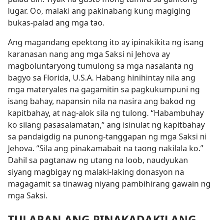
lugar. Oo, malaki ang pakinabang kung magiging
bukas-palad ang mga tao.
Ang magandang epektong ito ay ipinakikita ng isang
karanasan nang ang mga Saksi ni Jehova ay
magboluntaryong tumulong sa mga nasalanta ng
bagyo sa Florida, U.S.A. Habang hinihintay nila ang
mga materyales na gagamitin sa pagkukumpuni ng
isang bahay, napansin nila na nasira ang bakod ng
kapitbahay, at nag-alok sila ng tulong. “Habambuhay
ko silang pasasalamatan,” ang isinulat ng kapitbahay
sa pandaigdig na punong-tanggapan ng mga Saksi ni
Jehova. “Sila ang pinakamabait na taong nakilala ko.”
Dahil sa pagtanaw ng utang na loob, naudyukan
siyang magbigay ng malaki-laking donasyon na
magagamit sa tinawag niyang pambihirang gawain ng
mga Saksi.
TULARAN ANG PINAKADAKILANG