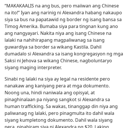
“MAKAKAALIS na ang bus, pero maiiwan ang Chinese
na ito!” Iyan ang narinig ni Alexandra habang nakaupo
siya sa bus na papatawid ng border ng isang bansa sa
Timog Amerika. Bumaba siya para tingnan kung ano
ang nangyayari. Nakita niya ang isang Chinese na
lalaki na nahihirapang magpaliwanag sa isang
guwardiya sa border sa wikang Kastila. Dahil
dumadalo si Alexandra sa isang kongregasyon ng mga
Saksi ni Jehova sa wikang Chinese, nagboluntaryo
siyang maging interpreter.
Sinabi ng lalaki na siya ay legal na residente pero
nanakaw ang kaniyang pera at mga dokumento.
Noong una, hindi naniwala ang opisyal, at
pinaghinalaan pa niyang sangkot si Alexandra sa
human trafficking. Sa wakas, tinanggap din niya ang
paliwanag ng lalaki, pero pinagmulta ito dahil wala
siyang kumpletong dokumento. Dahil wala siyang
pera, pinahiram siya ni Alexandra ng $20. Laking