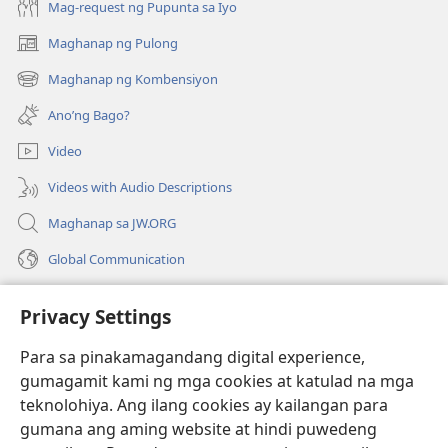
ng
ng
Mag-request ng Pupunta sa Iyo
Diyos?
Diyos?
Maghanap ng Pulong
(may
bubukas
Maghanap ng Kombensiyon
(may
na
bubukas
bagong
Ano’ng Bago?
na
window)
bagong
Video
window)
Videos with Audio Descriptions
Maghanap sa JW.ORG
Global Communication
Help
Privacy Settings
Donasyon
(may
Para sa pinakamagandang digital experience,
bubukas
gumagamit kami ng mga cookies at katulad na mga
na
Watchtower ONLINE LIBRARY™
teknolohiya. Ang ilang cookies ay kailangan para
(may
bagong
gumana ang aming website at hindi puwedeng
bubukas
window)
®
JW Hub
na