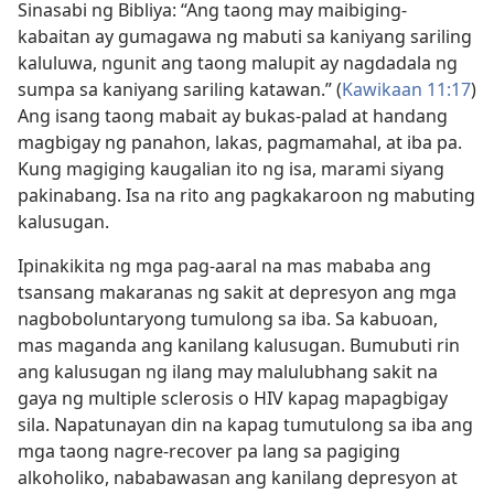
Sinasabi ng Bibliya: “Ang taong may maibiging-
kabaitan ay gumagawa ng mabuti sa kaniyang sariling
kaluluwa, ngunit ang taong malupit ay nagdadala ng
sumpa sa kaniyang sariling katawan.” (
Kawikaan 11:17
)
Ang isang taong mabait ay bukas-palad at handang
magbigay ng panahon, lakas, pagmamahal, at iba pa.
Kung magiging kaugalian ito ng isa, marami siyang
pakinabang. Isa na rito ang pagkakaroon ng mabuting
kalusugan.
Ipinakikita ng mga pag-aaral na mas mababa ang
tsansang makaranas ng sakit at depresyon ang mga
nagboboluntaryong tumulong sa iba. Sa kabuoan,
mas maganda ang kanilang kalusugan. Bumubuti rin
ang kalusugan ng ilang may malulubhang sakit na
gaya ng multiple sclerosis o HIV kapag mapagbigay
sila. Napatunayan din na kapag tumutulong sa iba ang
mga taong nagre-recover pa lang sa pagiging
alkoholiko, nababawasan ang kanilang depresyon at