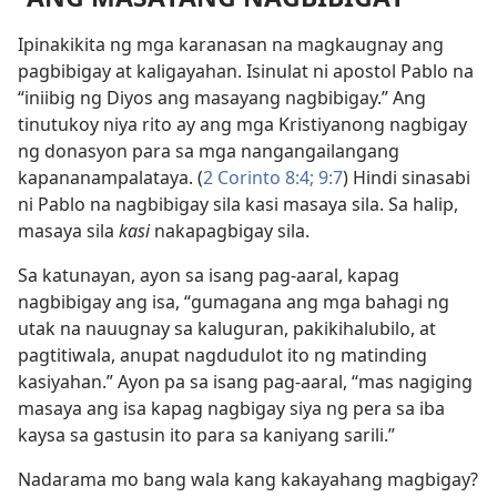
Ipinakikita ng mga karanasan na magkaugnay ang
pagbibigay at kaligayahan. Isinulat ni apostol Pablo na
“iniibig ng Diyos ang masayang nagbibigay.” Ang
tinutukoy niya rito ay ang mga Kristiyanong nagbigay
ng donasyon para sa mga nangangailangang
kapananampalataya. (
2 Corinto 8:4;
9:7
) Hindi sinasabi
ni Pablo na nagbibigay sila kasi masaya sila. Sa halip,
masaya sila
kasi
nakapagbigay sila.
Sa katunayan, ayon sa isang pag-aaral, kapag
nagbibigay ang isa, “gumagana ang mga bahagi ng
utak na nauugnay sa kaluguran, pakikihalubilo, at
pagtitiwala, anupat nagdudulot ito ng matinding
kasiyahan.” Ayon pa sa isang pag-aaral, “mas nagiging
masaya ang isa kapag nagbigay siya ng pera sa iba
kaysa sa gastusin ito para sa kaniyang sarili.”
Nadarama mo bang wala kang kakayahang magbigay?