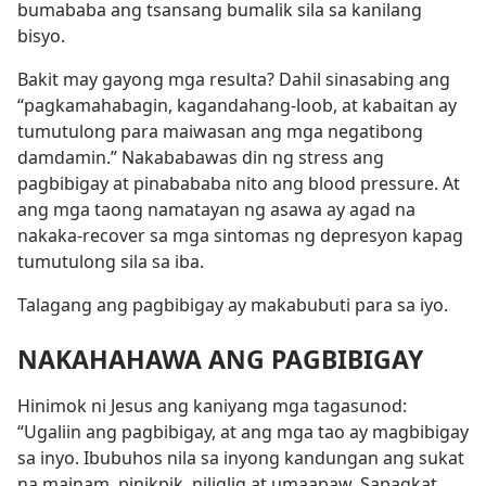
bumababa ang tsansang bumalik sila sa kanilang
bisyo.
Bakit may gayong mga resulta? Dahil sinasabing ang
“pagkamahabagin, kagandahang-loob, at kabaitan ay
tumutulong para maiwasan ang mga negatibong
damdamin.” Nakababawas din ng stress ang
pagbibigay at pinabababa nito ang blood pressure. At
ang mga taong namatayan ng asawa ay agad na
nakaka-recover sa mga sintomas ng depresyon kapag
tumutulong sila sa iba.
Talagang ang pagbibigay ay makabubuti para sa iyo.
NAKAHAHAWA ANG PAGBIBIGAY
Hinimok ni Jesus ang kaniyang mga tagasunod:
“Ugaliin ang pagbibigay, at ang mga tao ay magbibigay
sa inyo. Ibubuhos nila sa inyong kandungan ang sukat
na mainam, pinikpik, niliglig at umaapaw. Sapagkat