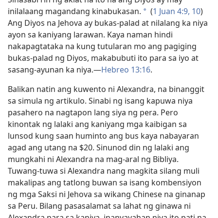
inilalaang magandang kinabukasan.
(
1 Juan 4:9, 10
)
a
Ang Diyos na Jehova ay bukas-palad at nilalang ka niya
ayon sa kaniyang larawan. Kaya naman hindi
nakapagtataka na kung tutularan mo ang pagiging
bukas-palad ng Diyos, makabubuti ito para sa iyo at
sasang-ayunan ka niya.—
Hebreo 13:16
.
Balikan natin ang kuwento ni Alexandra, na binanggit
sa simula ng artikulo. Sinabi ng isang kapuwa niya
pasahero na nagtapon lang siya ng pera. Pero
kinontak ng lalaki ang kaniyang mga kaibigan sa
lunsod kung saan huminto ang bus kaya nabayaran
agad ang utang na $20. Sinunod din ng lalaki ang
mungkahi ni Alexandra na mag-aral ng Bibliya.
Tuwang-tuwa si Alexandra nang magkita silang muli
makalipas ang tatlong buwan sa isang kombensiyon
ng mga Saksi ni Jehova sa wikang Chinese na ginanap
sa Peru. Bilang pasasalamat sa lahat ng ginawa ni
Alexandra para sa kaniya, inanyayahan niya ito pati na