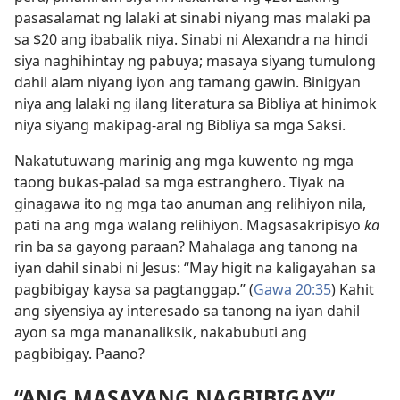
pasasalamat ng lalaki at sinabi niyang mas malaki pa
sa $20 ang ibabalik niya. Sinabi ni Alexandra na hindi
siya naghihintay ng pabuya; masaya siyang tumulong
dahil alam niyang iyon ang tamang gawin. Binigyan
niya ang lalaki ng ilang literatura sa Bibliya at hinimok
niya siyang makipag-aral ng Bibliya sa mga Saksi.
Nakatutuwang marinig ang mga kuwento ng mga
taong bukas-palad sa mga estranghero. Tiyak na
ginagawa ito ng mga tao anuman ang relihiyon nila,
pati na ang mga walang relihiyon. Magsasakripisyo
ka
rin ba sa gayong paraan? Mahalaga ang tanong na
iyan dahil sinabi ni Jesus: “May higit na kaligayahan sa
pagbibigay kaysa sa pagtanggap.” (
Gawa 20:35
) Kahit
ang siyensiya ay interesado sa tanong na iyan dahil
ayon sa mga mananaliksik, nakabubuti ang
pagbibigay. Paano?
“ANG MASAYANG NAGBIBIGAY”