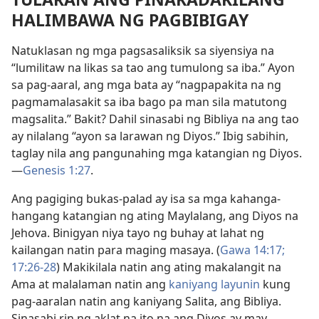
HALIMBAWA NG PAGBIBIGAY
Natuklasan ng mga pagsasaliksik sa siyensiya na
“lumilitaw na likas sa tao ang tumulong sa iba.” Ayon
sa pag-aaral, ang mga bata ay “nagpapakita na ng
pagmamalasakit sa iba bago pa man sila matutong
magsalita.” Bakit? Dahil sinasabi ng Bibliya na ang tao
ay nilalang “ayon sa larawan ng Diyos.” Ibig sabihin,
taglay nila ang pangunahing mga katangian ng Diyos.
—
Genesis 1:27
.
Ang pagiging bukas-palad ay isa sa mga kahanga-
hangang katangian ng ating Maylalang, ang Diyos na
Jehova. Binigyan niya tayo ng buhay at lahat ng
kailangan natin para maging masaya. (
Gawa 14:17;
17:26-28
) Makikilala natin ang ating makalangit na
Ama at malalaman natin ang
kaniyang layunin
kung
pag-aaralan natin ang kaniyang Salita, ang Bibliya.
Sinasabi rin ng aklat na ito na ang Diyos ay may