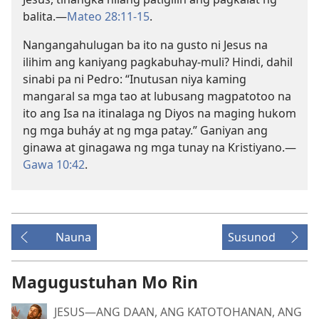
balita.—
Mateo 28:11-15
.
Nangangahulugan ba ito na gusto ni Jesus na
ilihim ang kaniyang pagkabuhay-muli? Hindi, dahil
sinabi pa ni Pedro: “Inutusan niya kaming
mangaral sa mga tao at lubusang magpatotoo na
ito ang Isa na itinalaga ng Diyos na maging hukom
ng mga buháy at ng mga patay.” Ganiyan ang
ginawa at ginagawa ng mga tunay na Kristiyano.—
Gawa 10:42
.
Nauna
Susunod
Magugustuhan Mo Rin
JESUS—ANG DAAN, ANG KATOTOHANAN, ANG