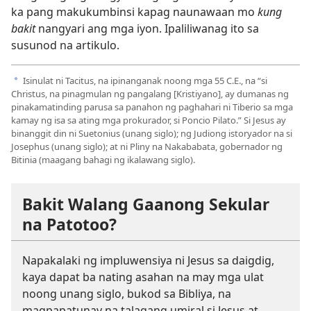
ka pang makukumbinsi kapag naunawaan mo
kung
bakit
nangyari ang mga iyon. Ipaliliwanag ito sa
susunod na artikulo.
Isinulat ni Tacitus, na ipinanganak noong mga 55 C.E., na “si
a
Christus, na pinagmulan ng pangalang [Kristiyano], ay dumanas ng
pinakamatinding parusa sa panahon ng paghahari ni Tiberio sa mga
kamay ng isa sa ating mga prokurador, si Poncio Pilato.” Si Jesus ay
binanggit din ni Suetonius (unang siglo); ng Judiong istoryador na si
Josephus (unang siglo); at ni Pliny na Nakababata, gobernador ng
Bitinia (maagang bahagi ng ikalawang siglo).
Bakit Walang Gaanong Sekular
na Patotoo?
Napakalaki ng impluwensiya ni Jesus sa daigdig,
kaya dapat ba nating asahan na may mga ulat
noong unang siglo, bukod sa Bibliya, na
magpapatunay na talagang umiral si Jesus at