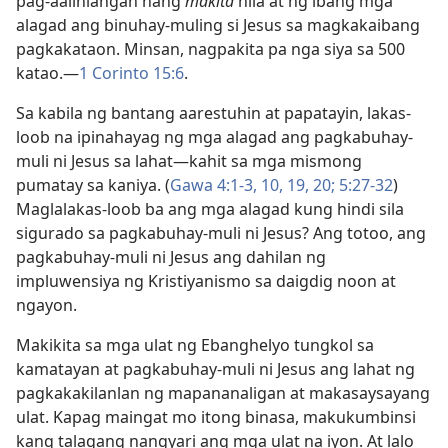
pag-aalinlangan nang
makita
nila at ng ibang mga
alagad ang binuhay-muling si Jesus sa magkakaibang
pagkakataon. Minsan, nagpakita pa nga siya sa 500
katao.—
1 Corinto 15:6
.
Sa kabila ng bantang aarestuhin at papatayin, lakas-
loob na ipinahayag ng mga alagad ang pagkabuhay-
muli ni Jesus sa lahat—kahit sa mga mismong
pumatay sa kaniya. (
Gawa 4:1-3,
10,
19, 20;
5:27-32
)
Maglalakas-loob ba ang mga alagad kung hindi sila
sigurado sa pagkabuhay-muli ni Jesus? Ang totoo, ang
pagkabuhay-muli ni Jesus ang dahilan ng
impluwensiya ng Kristiyanismo sa daigdig noon at
ngayon.
Makikita sa mga ulat ng Ebanghelyo tungkol sa
kamatayan at pagkabuhay-muli ni Jesus ang lahat ng
pagkakakilanlan ng mapananaligan at makasaysayang
ulat. Kapag maingat mo itong binasa, makukumbinsi
kang talagang nangyari ang mga ulat na iyon. At lalo