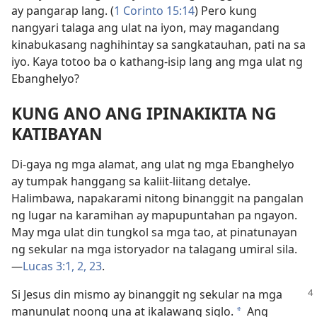
ay pangarap lang. (
1 Corinto 15:14
) Pero kung
nangyari talaga ang ulat na iyon, may magandang
kinabukasang naghihintay sa sangkatauhan, pati na sa
iyo. Kaya totoo ba o kathang-isip lang ang mga ulat ng
Ebanghelyo?
KUNG ANO ANG IPINAKIKITA NG
KATIBAYAN
Di-gaya ng mga alamat, ang ulat ng mga Ebanghelyo
ay tumpak hanggang sa kaliit-liitang detalye.
Halimbawa, napakarami nitong binanggit na pangalan
ng lugar na karamihan ay mapupuntahan pa ngayon.
May mga ulat din tungkol sa mga tao, at pinatunayan
ng sekular na mga istoryador na talagang umiral sila.
—
Lucas 3:1, 2,
23
.
Si Jesus din mismo ay binanggit ng sekular na mga
manunulat noong una at ikalawang siglo.
Ang
a