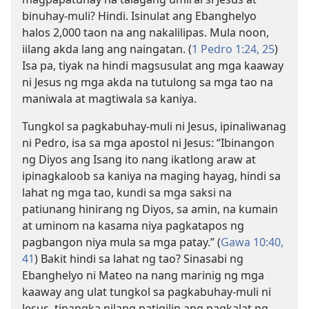
binuhay-muli? Hindi. Isinulat ang Ebanghelyo
halos 2,000 taon na ang nakalilipas. Mula noon,
iilang akda lang ang naingatan. (
1 Pedro 1:24, 25
)
Isa pa, tiyak na hindi magsusulat ang mga kaaway
ni Jesus ng mga akda na tutulong sa mga tao na
maniwala at magtiwala sa kaniya.
Tungkol sa pagkabuhay-muli ni Jesus, ipinaliwanag
ni Pedro, isa sa mga apostol ni Jesus: “Ibinangon
ng Diyos ang Isang ito nang ikatlong araw at
ipinagkaloob sa kaniya na maging hayag, hindi sa
lahat ng mga tao, kundi sa mga saksi na
patiunang hinirang ng Diyos, sa amin, na kumain
at uminom na kasama niya pagkatapos ng
pagbangon niya mula sa mga patay.” (
Gawa 10:40,
41
) Bakit hindi sa lahat ng tao? Sinasabi ng
Ebanghelyo ni Mateo na nang marinig ng mga
kaaway ang ulat tungkol sa pagkabuhay-muli ni
Jesus, tinangka nilang patigilin ang pagkalat ng