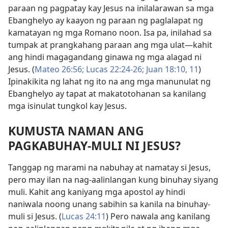
paraan ng pagpatay kay Jesus na inilalarawan sa mga
Ebanghelyo ay kaayon ng paraan ng paglalapat ng
kamatayan ng mga Romano noon. Isa pa, inilahad sa
tumpak at prangkahang paraan ang mga ulat—kahit
ang hindi magagandang ginawa ng mga alagad ni
Jesus. (
Mateo 26:56;
Lucas 22:24-26;
Juan 18:10, 11
)
Ipinakikita ng lahat ng ito na ang mga manunulat ng
Ebanghelyo ay tapat at makatotohanan sa kanilang
mga isinulat tungkol kay Jesus.
KUMUSTA NAMAN ANG
PAGKABUHAY-MULI NI JESUS?
Tanggap ng marami na nabuhay at namatay si Jesus,
pero may ilan na nag-aalinlangan kung binuhay siyang
muli. Kahit ang kaniyang mga apostol ay hindi
naniwala noong unang sabihin sa kanila na binuhay-
muli si Jesus. (
Lucas 24:11
) Pero nawala ang kanilang