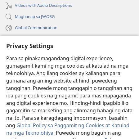
Videos with Audio Descriptions
Maghanap sa JW.ORG
Global Communication
Help
Privacy Settings
Donasyon
(may
Para sa pinakamagandang digital experience,
bubukas
gumagamit kami ng mga cookies at katulad na mga
na
Watchtower ONLINE LIBRARY™
teknolohiya. Ang ilang cookies ay kailangan para
(may
bagong
gumana ang aming website at hindi puwedeng
bubukas
window)
®
JW Hub
na
tanggihan. Puwede mong tanggapin o tanggihan ang
(may
bagong
bubukas
iba pang cookies na ginagamit para mas mapaganda
window)
®
JW Library
na
ang digital experience mo. Hinding-hindi ipagbibili o
bagong
gagamitin sa marketing ang alinmang bahagi ng data
window)
®
Watchtower Library
na ito. Para sa karagdagang impormasyon, basahin
ang
Global Policy sa Paggamit ng Cookies at Katulad
na mga Teknolohiya
. Puwede mong baguhin ang