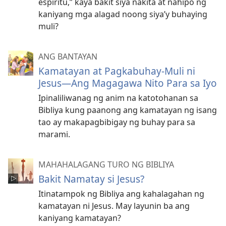
espiritu,” kaya bakit siya nakita at nahipo ng
kaniyang mga alagad noong siya’y buhaying
muli?
ANG BANTAYAN
Kamatayan at Pagkabuhay-Muli ni
Jesus—Ang Magagawa Nito Para sa Iyo
Ipinaliliwanag ng anim na katotohanan sa
Bibliya kung paanong ang kamatayan ng isang
tao ay makapagbibigay ng buhay para sa
marami.
MAHAHALAGANG TURO NG BIBLIYA
Bakit Namatay si Jesus?
Itinatampok ng Bibliya ang kahalagahan ng
kamatayan ni Jesus. May layunin ba ang
kaniyang kamatayan?