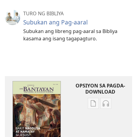
TURO NG BIBLIYA
Subukan ang Pag-aaral
Subukan ang libreng pag-aaral sa Bibliya
kasama ang isang tagapagturo.
OPSIYON SA PAGDA-
DOWNLOAD
Opsiyon
Opsiyon
sa
sa
pagda-
pagda-
download
download
ng
ng