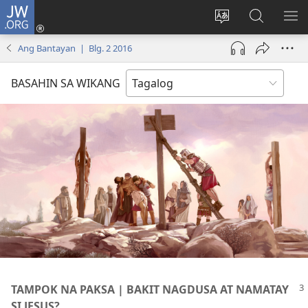
JW.ORG
Mag-
log
Baguhin
Maghana
IPA
In
ang
sa
AN
Ang Bantayan | Blg. 2 2016
(may
wika
JW.ORG
ME
bubukas
ng
BASAHIN SA WIKANG
na
site
bagong
window)
TAMPOK NA PAKSA | BAKIT NAGDUSA AT NAMATAY
SI JESUS?