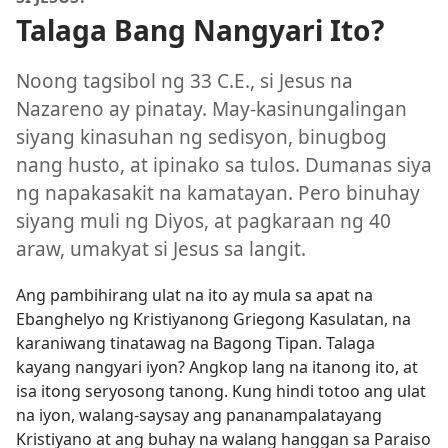
Talaga Bang Nangyari Ito?
Noong tagsibol ng 33 C.E., si Jesus na
Nazareno ay pinatay. May-kasinungalingan
siyang kinasuhan ng sedisyon, binugbog
nang husto, at ipinako sa tulos. Dumanas siya
ng napakasakit na kamatayan. Pero binuhay
siyang muli ng Diyos, at pagkaraan ng 40
araw, umakyat si Jesus sa langit.
Ang pambihirang ulat na ito ay mula sa apat na
Ebanghelyo ng Kristiyanong Griegong Kasulatan, na
karaniwang tinatawag na Bagong Tipan. Talaga
kayang nangyari iyon? Angkop lang na itanong ito, at
isa itong seryosong tanong. Kung hindi totoo ang ulat
na iyon, walang-saysay ang pananampalatayang
Kristiyano at ang buhay na walang hanggan sa Paraiso