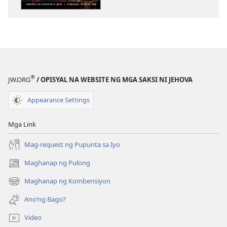
publikasyon
audio
ANG
ANG
BANTAYAN
BANTAYAN
Bakit
Bakit
Nagdusa
Nagdusa
at
at
®
JW.ORG
/ OPISYAL NA WEBSITE NG MGA SAKSI NI JEHOVA
Namatay
Namatay
si
si
Appearance Settings
Jesus?
Jesus?
Mga Link
Mag-request ng Pupunta sa Iyo
Maghanap ng Pulong
(may
bubukas
Maghanap ng Kombensiyon
(may
na
bubukas
bagong
Ano’ng Bago?
na
window)
bagong
Video
window)