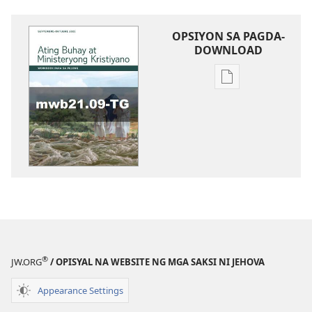
OPSIYON SA PAGDA-
DOWNLOAD
Opsiyon
sa
pagda-
download
ng
publikasyon
WORKBOOK
SA
BUHAY
AT
MINISTERYO
®
JW.ORG
/ OPISYAL NA WEBSITE NG MGA SAKSI NI JEHOVA
Setyembre–
Oktubre
Appearance Settings
2021