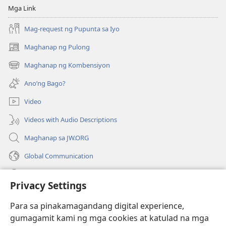
Mga Link
Mag-request ng Pupunta sa Iyo
Maghanap ng Pulong
(may
bubukas
Maghanap ng Kombensiyon
(may
na
bubukas
bagong
Ano’ng Bago?
na
window)
bagong
Video
window)
Videos with Audio Descriptions
Maghanap sa JW.ORG
Global Communication
Help
Privacy Settings
Donasyon
(may
Para sa pinakamagandang digital experience,
bubukas
gumagamit kami ng mga cookies at katulad na mga
na