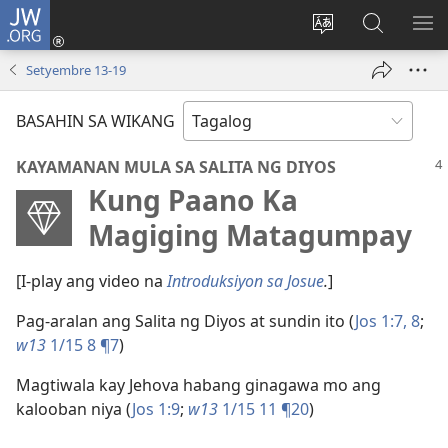
JW.ORG
Mag-
log
Baguhin
Maghana
IPA
In
ang
sa
AN
Setyembre 13-19
(may
wika
JW.ORG
ME
bubukas
ng
BASAHIN SA WIKANG
na
site
bagong
KAYAMANAN MULA SA SALITA NG DIYOS
window)
Kung Paano Ka
Magiging Matagumpay
[I-play ang video na
Introduksiyon sa Josue
.
]
Pag-aralan ang Salita ng Diyos at sundin ito (
Jos 1:7, 8
;
w13
1/15 8 ¶7
)
Magtiwala kay Jehova habang ginagawa mo ang
kalooban niya (
Jos 1:9
;
w13
1/15 11 ¶20
)