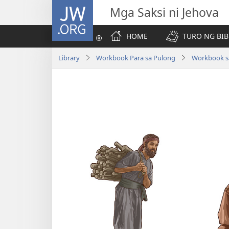
JW.ORG
Mga Saksi ni Jehova
HOME
TURO NG BIB
Library
Workbook Para sa Pulong
Workbook s