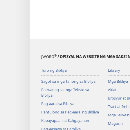
®
JW.ORG
/ OPISYAL NA WEBSITE NG MGA SAKSI 
Turo ng Bibliya
Library
Sagot sa mga Tanong sa Bibliya
Mga Bibliya
Paliwanag sa mga Teksto sa
Aklat
Bibliya
Brosyur at B
Pag-aaral sa Bibliya
Tract at Imb
Pantulong sa Pag-aaral ng Bibliya
Mga Serye ng
Kapayapaan at Kaligayahan
Magasin
Pag-aasawa at Pamilya