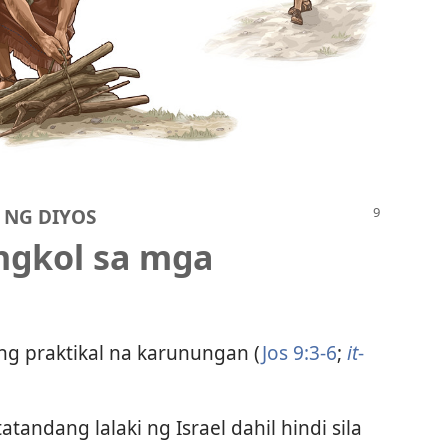
 NG DIYOS
ngkol sa mga
g praktikal na karunungan (
Jos 9:3-6
;
it
-
andang lalaki ng Israel dahil hindi sila