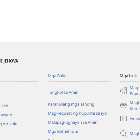
NI JEHOVA
Mga Balita
Mga Link
Mag-
Tungkol sa Amin
Pupun
Magh
Karaniwang mga Tanong
uklet
(may
Komb
Mag-request ng Pupunta sa Iyo
bubukas
itasyon
Vide
na
Makipag-ugnayan sa Amin
 Artikulo
bagong
Mga Bethel Tour
window)
Magh