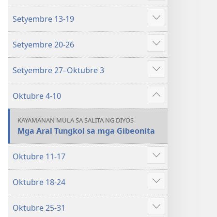
ang
BUHAY
Setyembre 13-19
iba
AT
Ipakita
pa
MINISTERYO
ang
Setyembre 20-26
Setyembre–
iba
Ipakita
Oktubre
pa
ang
2021
Setyembre 27–Oktubre 3
iba
Ipakita
pa
ang
Oktubre 4-10
iba
Ipakita
pa
ang
KAYAMANAN MULA SA SALITA NG DIYOS
iba
Mga Aral Tungkol sa mga Gibeonita
pa
Oktubre 11-17
Ipakita
ang
Oktubre 18-24
iba
Ipakita
pa
ang
Oktubre 25-31
iba
Ipakita