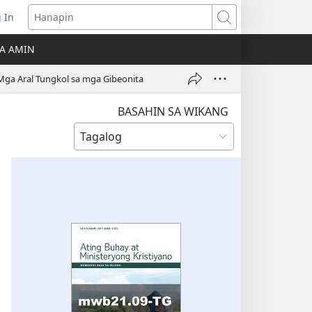
 In
Hanapin
ukas
A AMIN
ong
Mga Aral Tungkol sa mga Gibeonita
ow)
BASAHIN SA WIKANG