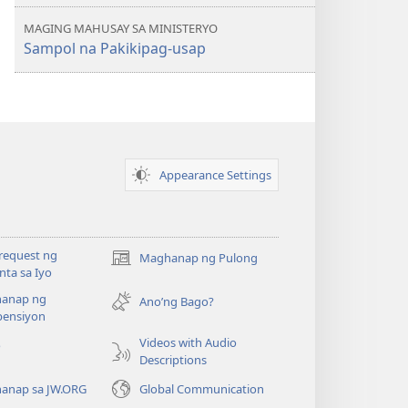
pa
ang
MAGING MAHUSAY SA MINISTERYO
iba
Sampol na Pakikipag-usap
pa
Appearance Settings
request ng
Maghanap ng Pulong
(may
ta sa Iyo
bubukas
anap ng
na
Ano’ng Bago?
ensiyon
bagong
window)
Videos with Audio
o
Descriptions
anap sa JW.ORG
Global Communication