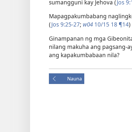
sumangguni kay Jehova (
Jos 9:
Mapagpakumbabang naglingkod
(
Jos 9:25-27
;
w04
10/15 18 ¶14
)
Ginampanan ng mga Gibeonita
nilang makuha ang pagsang-ay
ang kapakumbabaan nila?
Nauna