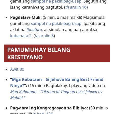
gamit ang
sampol na pakikipag-usap
. Sagutin ang
isang karaniwang pagtutol. (
th
aralin 16
)
Pagdalaw-Muli:
(5 min. o mas maikli) Magsimula
gamit ang
sampol na pakikipag-usap
. Ipakita ang
aklat na
Itinuturo
,
at simulan ang pag-aaral sa
kabanata 2
. (
th
aralin 8
)
PAMUMUHAY BILANG
KRISTIYANO
Awit 80
“
Mga Kabataan—Si Jehova Ba ang Best Friend
Ninyo?
”:
(15 min.) Pagtalakay. I-play ang video na
Mga Kabataan—“Tikman at Tingnan na si Jehova ay
Mabuti.”
Pag-aaral ng Kongregasyon sa Bibliya:
(30 min. o