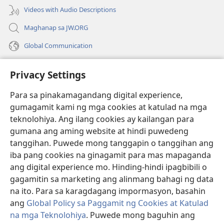
Videos with Audio Descriptions
Maghanap sa JW.ORG
Global Communication
Help
Privacy Settings
Donasyon
(may
Para sa pinakamagandang digital experience,
bubukas
gumagamit kami ng mga cookies at katulad na mga
na
Watchtower ONLINE LIBRARY™
teknolohiya. Ang ilang cookies ay kailangan para
(may
bagong
gumana ang aming website at hindi puwedeng
bubukas
window)
®
JW Hub
na
tanggihan. Puwede mong tanggapin o tanggihan ang
(may
bagong
bubukas
iba pang cookies na ginagamit para mas mapaganda
window)
®
JW Library
na
ang digital experience mo. Hinding-hindi ipagbibili o
bagong
gagamitin sa marketing ang alinmang bahagi ng data
window)
®
Watchtower Library
na ito. Para sa karagdagang impormasyon, basahin
ang
Global Policy sa Paggamit ng Cookies at Katulad
na mga Teknolohiya
. Puwede mong baguhin ang