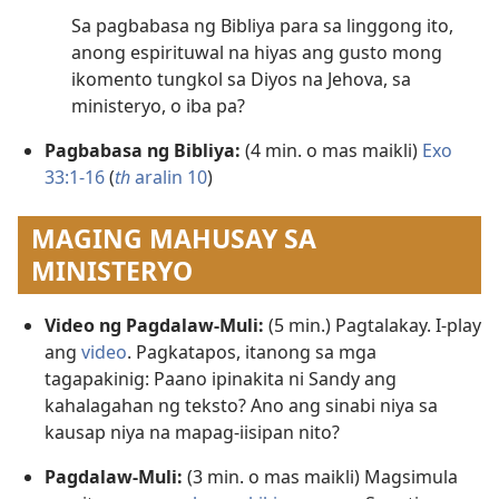
Sa pagbabasa ng Bibliya para sa linggong ito,
anong espirituwal na hiyas ang gusto mong
ikomento tungkol sa Diyos na Jehova, sa
ministeryo, o iba pa?
Pagbabasa ng Bibliya:
(4 min. o mas maikli)
Exo
33:1-16
(
th
aralin 10
)
MAGING MAHUSAY SA
MINISTERYO
Video ng Pagdalaw-Muli:
(5 min.) Pagtalakay. I-play
ang
video
. Pagkatapos, itanong sa mga
tagapakinig: Paano ipinakita ni Sandy ang
kahalagahan ng teksto? Ano ang sinabi niya sa
kausap niya na mapag-iisipan nito?
Pagdalaw-Muli:
(3 min. o mas maikli) Magsimula