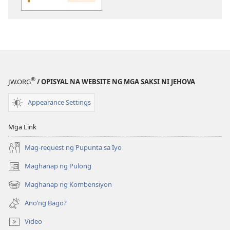
publikasyon
WORKBOOK
SA
BUHAY
AT
MINISTERYO
®
JW.ORG
/ OPISYAL NA WEBSITE NG MGA SAKSI NI JEHOVA
Oktubre 2020
Appearance Settings
Mga Link
Mag-request ng Pupunta sa Iyo
Maghanap ng Pulong
(may
bubukas
Maghanap ng Kombensiyon
(may
na
bubukas
bagong
Ano’ng Bago?
na
window)
bagong
Video
window)