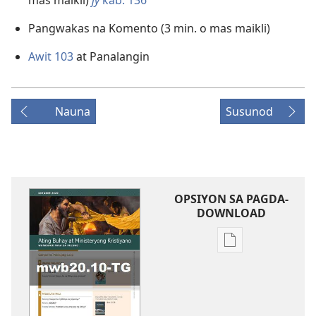
mas maikli)
jy
kab. 136
Pangwakas na Komento (3 min. o mas maikli)
Awit 103
at Panalangin
Nauna
Susunod
OPSIYON SA PAGDA-
DOWNLOAD
Opsiyon
sa
pagda-
download
ng