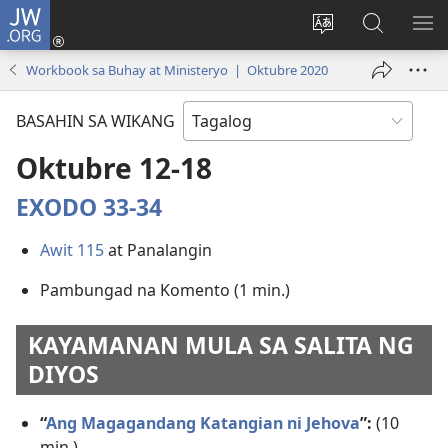
JW.ORG
Mag-
log
Baguhin
Maghana
IPA
In
ang
sa
AN
Workbook sa Buhay at Ministeryo | Oktubre 2020
(may
wika
JW.ORG
ME
bubukas
ng
BASAHIN SA WIKANG
na
site
bagong
Oktubre 12-18
window)
EXODO 33-34
Awit 115
at Panalangin
Pambungad na Komento (1 min.)
KAYAMANAN MULA SA SALITA NG
DIYOS
“
Ang Magagandang Katangian ni Jehova
”:
(10
min.)