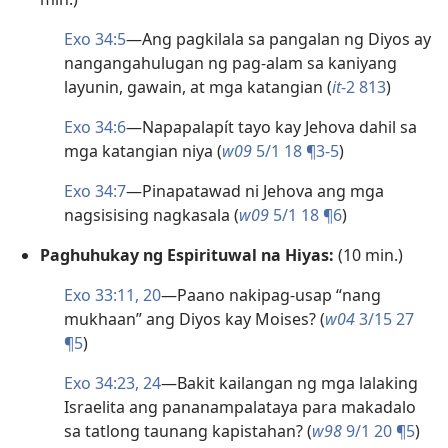
Exo 34:5
—Ang pagkilala sa pangalan ng Diyos ay
nangangahulugan ng pag-alam sa kaniyang
layunin, gawain, at mga katangian (
it
-2 813
)
Exo 34:6
—Napapalapít tayo kay Jehova dahil sa
mga katangian niya (
w09
5/1 18 ¶3-5
)
Exo 34:7
—Pinapatawad ni Jehova ang mga
nagsisising nagkasala (
w09
5/1 18 ¶6
)
Paghuhukay ng Espirituwal na Hiyas:
(10 min.)
Exo 33:11,
20
—Paano nakipag-usap “nang
mukhaan” ang Diyos kay Moises? (
w04
3/15 27
¶5
)
Exo 34:23, 24
—Bakit kailangan ng mga lalaking
Israelita ang pananampalataya para makadalo
sa tatlong taunang kapistahan? (
w98
9/1 20 ¶5
)