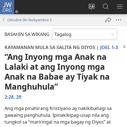
JW.ORG
Mag-
log
Baguhin
Maghana
IPA
In
ang
sa
AN
Oktubre 30–Nobyembre 5
(may
wika
JW.ORG
ME
bubukas
ng
BASAHIN SA WIKANG
na
site
bagong
KAYAMANAN MULA SA SALITA NG DIYOS |
JOEL 1-3
window)
“Ang Inyong mga Anak na
Lalaki at ang Inyong mga
Anak na Babae ay Tiyak na
Manghuhula”
2:28, 29
Ang mga pinahirang Kristiyano ay nakikibahagi sa
gawaing panghuhula. Ipinakikipag-usap nila ang
tungkol sa “mariringal na mga bagay ng Diyos” at