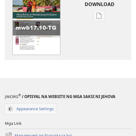
DOWNLOAD
Opsiyon
sa
pagda-
download
ng
publikasyon
WORKBOOK
SA
BUHAY
AT
MINISTERYO
®
JW.ORG
/ OPISYAL NA WEBSITE NG MGA SAKSI NI JEHOVA
Oktubre 2017
Appearance Settings
Mga Link
Mag-request ng Pupunta sa Iyo