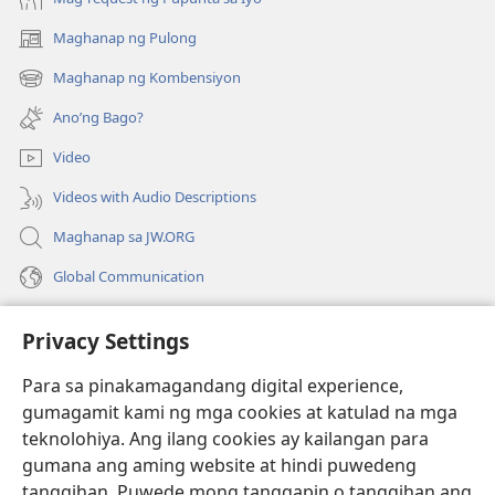
Maghanap ng Pulong
(may
bubukas
Maghanap ng Kombensiyon
(may
na
bubukas
bagong
Ano’ng Bago?
na
window)
bagong
Video
window)
Videos with Audio Descriptions
Maghanap sa JW.ORG
Global Communication
Help
Privacy Settings
Donasyon
(may
Para sa pinakamagandang digital experience,
bubukas
gumagamit kami ng mga cookies at katulad na mga
na
Watchtower ONLINE LIBRARY™
teknolohiya. Ang ilang cookies ay kailangan para
(may
bagong
gumana ang aming website at hindi puwedeng
bubukas
window)
®
JW Hub
na
tanggihan. Puwede mong tanggapin o tanggihan ang
(may