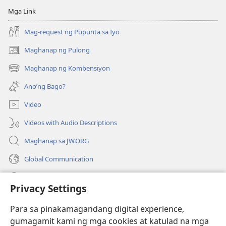
Mga Link
Mag-request ng Pupunta sa Iyo
Maghanap ng Pulong
(may
bubukas
Maghanap ng Kombensiyon
(may
na
bubukas
bagong
Ano’ng Bago?
na
window)
bagong
Video
window)
Videos with Audio Descriptions
Maghanap sa JW.ORG
Global Communication
Help
Privacy Settings
Donasyon
(may
Para sa pinakamagandang digital experience,
bubukas
gumagamit kami ng mga cookies at katulad na mga
na