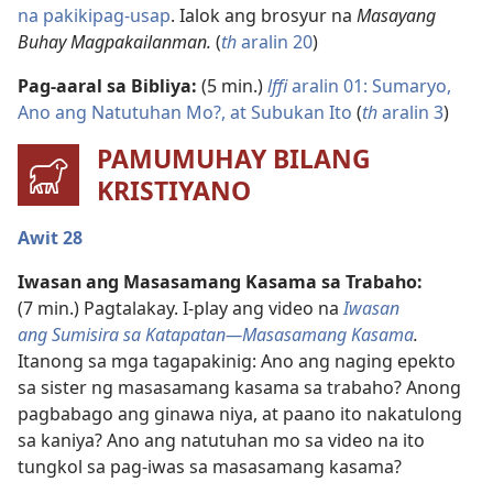
na pakikipag-usap
. Ialok ang brosyur na
Masayang
Buhay Magpakailanman.
(
th
aralin 20
)
Pag-aaral sa Bibliya:
(5 min.)
lffi
aralin 01: Sumaryo,
Ano ang Natutuhan Mo?, at Subukan Ito
(
th
aralin 3
)
PAMUMUHAY BILANG
KRISTIYANO
Awit 28
Iwasan ang Masasamang Kasama sa Trabaho:
(7 min.) Pagtalakay. I-play ang video na
Iwasan
ang Sumisira sa Katapatan—Masasamang Kasama
.
Itanong sa mga tagapakinig: Ano ang naging epekto
sa sister ng masasamang kasama sa trabaho? Anong
pagbabago ang ginawa niya, at paano ito nakatulong
sa kaniya? Ano ang natutuhan mo sa video na ito
tungkol sa pag-iwas sa masasamang kasama?