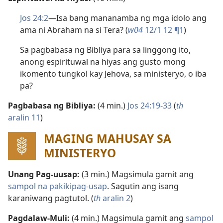
Jos 24:2
—Isa bang mananamba ng mga idolo ang
ama ni Abraham na si Tera? (
w04
12/1 12 ¶1
)
Sa pagbabasa ng Bibliya para sa linggong ito,
anong espirituwal na hiyas ang gusto mong
ikomento tungkol kay Jehova, sa ministeryo, o iba
pa?
Pagbabasa ng Bibliya:
(4 min.)
Jos 24:19-33
(
th
aralin 11
)
MAGING MAHUSAY SA
MINISTERYO
Unang Pag-uusap:
(3 min.) Magsimula gamit ang
sampol na pakikipag-usap
. Sagutin ang isang
karaniwang pagtutol. (
th
aralin 2
)
Pagdalaw-Muli:
(4 min.) Magsimula gamit ang
sampol