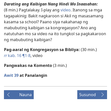
Darating ang Kaibigan Nang Hindi Mo Inaasahan:
(8 min.) Pagtalakay. I-play ang
video
. Itanong sa mga
tagapakinig: Bakit nagkaroon si Akil ng masasamang
kasama sa school? Paano siya nakahanap ng
mabubuting kaibigan sa kongregasyon? Ano ang
natutuhan mo sa video na ito tungkol sa pagkakaroon
ng mabubuting kaibigan?
Pag-aaral ng Kongregasyon sa Bibliya:
(30 min.)
rr
kab. 16 ¶1-8
, video
Pangwakas na Komento
(3 min.)
Awit 39
at Panalangin
Nauna
Susunod