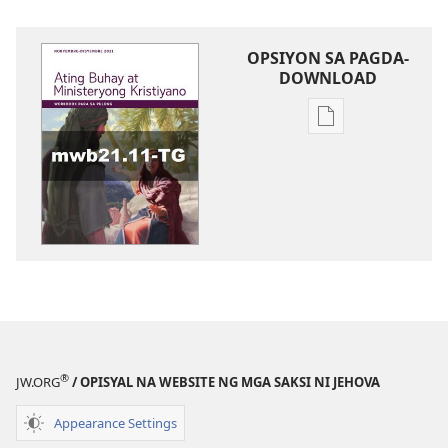
OPSIYON SA PAGDA-
DOWNLOAD
Opsiyon
sa
pagda-
download
ng
publikasyon
WORKBOOK
SA
BUHAY
AT
MINISTERYO
®
JW.ORG
/ OPISYAL NA WEBSITE NG MGA SAKSI NI JEHOVA
Nobyembre–
Disyembre
Appearance Settings
2021