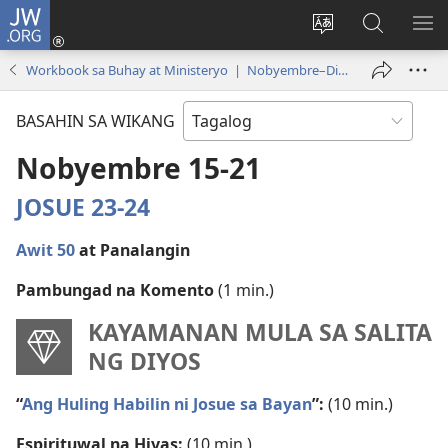
JW.ORG
Mag-
log
Baguhin
Maghana
IPA
In
ang
sa
AN
Workbook sa Buhay at Ministeryo | Nobyembre–Disyembre 2021
(may
wika
JW.ORG
ME
bubukas
ng
BASAHIN SA WIKANG
na
site
bagong
Nobyembre 15-21
window)
JOSUE 23-24
Awit 50
at Panalangin
Pambungad na Komento
(1 min.)
KAYAMANAN MULA SA SALITA
NG DIYOS
“
Ang Huling Habilin ni Josue sa Bayan
”:
(10 min.)
Espirituwal na Hiyas:
(10 min.)