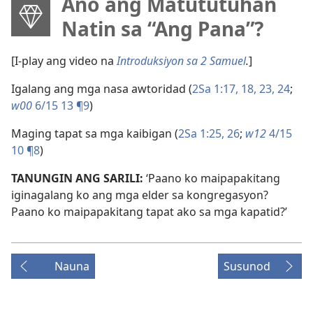
Ano ang Matututuhan
Natin sa “Ang Pana”?
[I-play ang video na
Introduksiyon sa 2 Samuel
.
]
Igalang ang mga nasa awtoridad (
2Sa 1:17, 18,
23, 24
;
w00
6/15 13 ¶9
)
Maging tapat sa mga kaibigan (
2Sa 1:25, 26
;
w12
4/15
10 ¶8
)
TANUNGIN ANG SARILI:
‘Paano ko maipapakitang
iginagalang ko ang mga elder sa kongregasyon?
Paano ko maipapakitang tapat ako sa mga kapatid?’
Nauna
Susunod