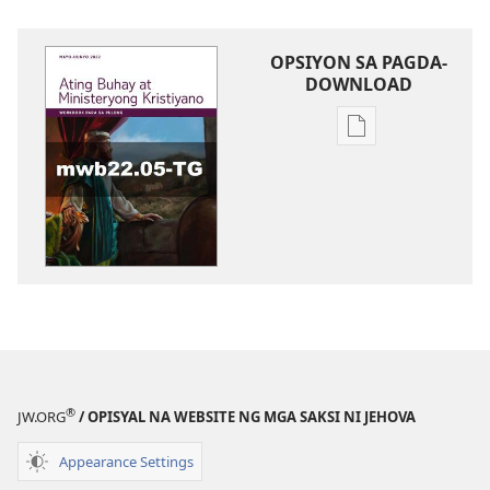
OPSIYON SA PAGDA-
DOWNLOAD
Opsiyon
sa
pagda-
download
ng
publikasyon
WORKBOOK
SA
BUHAY
AT
MINISTERYO
®
JW.ORG
/ OPISYAL NA WEBSITE NG MGA SAKSI NI JEHOVA
Mayo–
Hunyo
Appearance Settings
2022