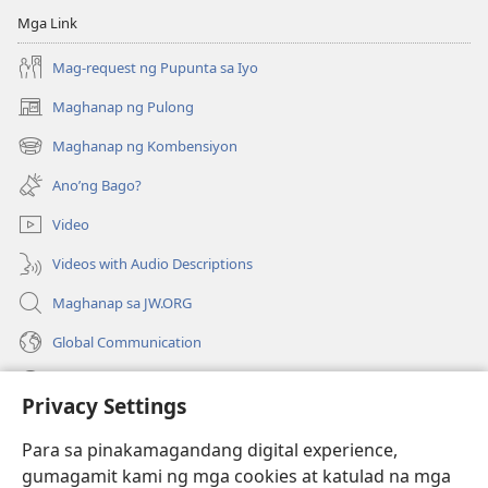
Mga Link
Mag-request ng Pupunta sa Iyo
Maghanap ng Pulong
(may
bubukas
Maghanap ng Kombensiyon
(may
na
bubukas
bagong
Ano’ng Bago?
na
window)
bagong
Video
window)
Videos with Audio Descriptions
Maghanap sa JW.ORG
Global Communication
Help
Privacy Settings
Donasyon
(may
Para sa pinakamagandang digital experience,
bubukas
gumagamit kami ng mga cookies at katulad na mga
na