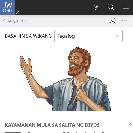
JW.ORG
Mag-
log
Baguhin
Maghana
IPA
In
ang
sa
AN
Mayo 16-22
(may
wika
JW.ORG
ME
bubukas
ng
BASAHIN SA WIKANG
na
site
bagong
window)
KAYAMANAN MULA SA SALITA NG DIYOS