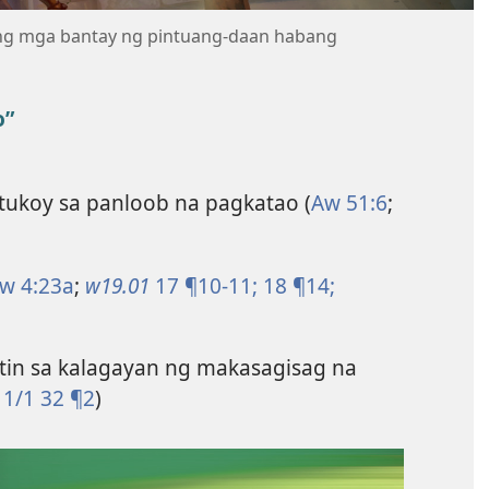
ang mga bantay ng pintuang-daan habang
o”
tukoy sa panloob na pagkatao (
Aw 51:6
;
w 4:23a
;
w19.01
17 ¶10-11;
18 ¶14;
in sa kalagayan ng makasagisag na
1/1 32 ¶2
)