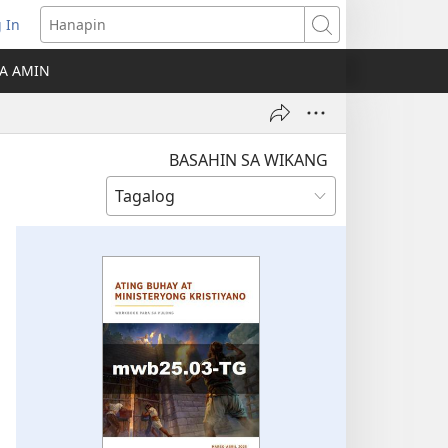
 In
Hanapin
ukas
A AMIN
ong
ow)
BASAHIN SA WIKANG