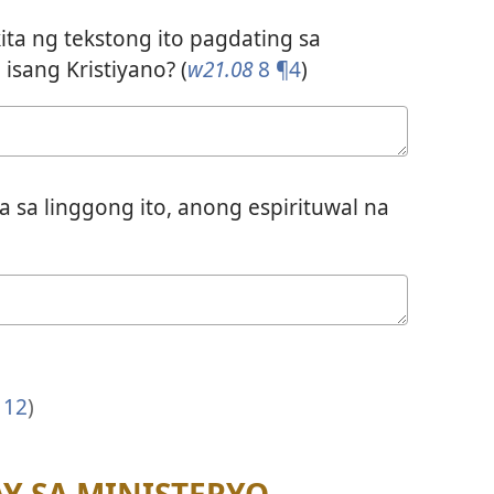
ta ng tekstong ito pagdating sa
isang Kristiyano? (
w21.08
8 ¶4
)
a sa linggong ito, anong espirituwal na
 12
)