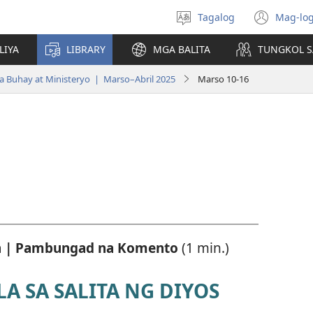
Tagalog
Mag-log
Pumili
(may
ng
bub
LIYA
LIBRARY
MGA BALITA
TUNGKOL S
wika
na
bag
 Buhay at Ministeryo | Marso–Abril 2025
Marso 10-16
wind
in | Pambungad na Komento
(1 min.)
 SA SALITA NG DIYOS