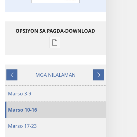
OPSIYON SA PAGDA-DOWNLOAD
Opsiyon
sa
pagda-
download
MGA NILALAMAN
ng
Nauna
Susunod
publikasyon
WORKBOOK
Marso 3-9
SA
BUHAY
Marso 10-16
AT
MINISTERYO
Marso 17-23
Marso–
Abril