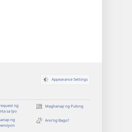
Appearance Settings
request ng
Maghanap ng Pulong
(may
ta sa Iyo
bubukas
anap ng
na
Ano’ng Bago?
ensiyon
bagong
window)