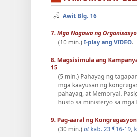
Awit Blg. 16
7.
Mga Nagawa ng Organisasyo
(10 min.)
I-play ang VIDEO
.
8. Magsisimula ang Kampanya
15
(5 min.) Pahayag ng tagapan
mga kaayusan ng kongregas
pahayag, at Memoryal. Pasi
husto sa ministeryo sa mga 
9. Pag-aaral ng Kongregasyon 
(30 min.)
bt
kab. 23 ¶16-19
,
k