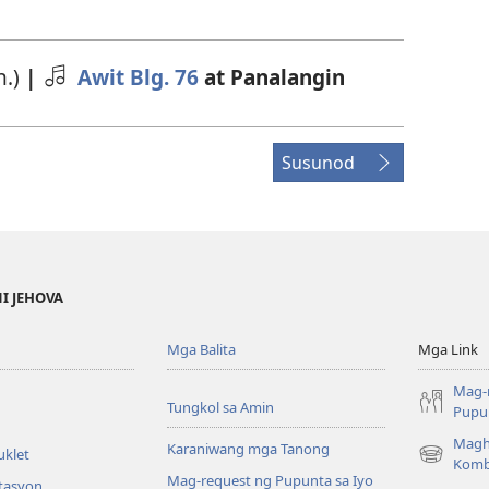
n.)
|
Awit Blg. 76
at Panalangin
Susunod
NI JEHOVA
Mga Balita
Mga Link
Mag-
Tungkol sa Amin
Pupun
Magh
Karaniwang mga Tanong
uklet
(may
Komb
Mag-request ng Pupunta sa Iyo
bubukas
itasyon