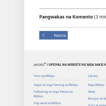
Pangwakas na Komento
(3 mi
Nauna
®
JW.ORG
/ OPISYAL NA WEBSITE NG MGA SAKSI 
Turo ng Bibliya
Library
Sagot sa mga Tanong sa Bibliya
Mga Bibliya
Paliwanag sa mga Teksto sa
Aklat
Bibliya
Brosyur at B
Pag-aaral sa Bibliya
Tract at Imb