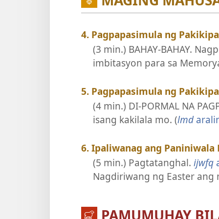
MAGING MAHUSA
4. Pagpapasimula ng Pakikip
(3 min.) BAHAY-BAHAY. Nagpa
imbitasyon para sa Memoryal
5. Pagpapasimula ng Pakikip
(4 min.) DI-PORMAL NA PAG
isang kakilala mo. (
lmd
arali
6. Ipaliwanag ang Paniniwala
(5 min.) Pagtatanghal.
ijwfq
a
Nagdiriwang ng Easter ang m
PAMUMUHAY BIL