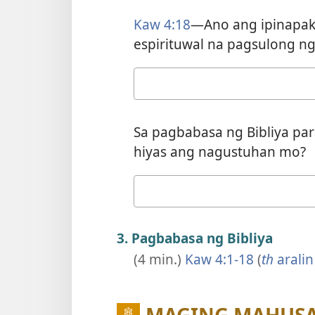
Kaw 4:18
—Ano ang ipinapaki
espirituwal na pagsulong ng 
Ang
sagot
mo
Sa pagbabasa ng Bibliya par
hiyas ang nagustuhan mo?
Ang
sagot
mo
3. Pagbabasa ng Bibliya
(4 min.)
Kaw 4:1-18
(
th
aralin