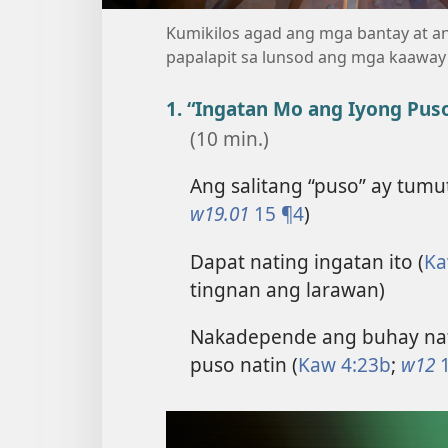
Kumikilos agad ang mga bantay at 
papalapit sa lunsod ang mga kaaway
1. “Ingatan Mo ang Iyong Pus
(10 min.)
Ang salitang “puso” ay tumu
w19.01
15 ¶4
)
Dapat nating ingatan ito (
Ka
tingnan ang larawan)
Nakadepende ang buhay nat
puso natin (
Kaw 4:23b
;
w12
1