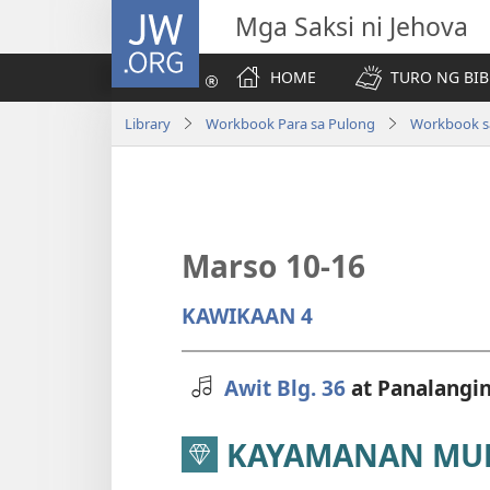
JW.ORG
Mga Saksi ni Jehova
HOME
TURO NG BIB
Library
Workbook Para sa Pulong
Workbook sa
Marso 10-16
KAWIKAAN 4
Awit Blg. 36
at Panalang
KAYAMANAN MULA