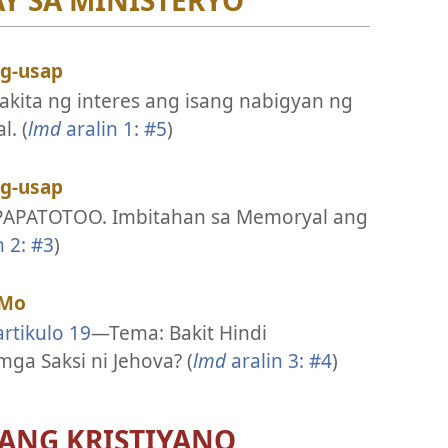
Y SA MINISTERYO
ag-usap
kita ng interes ang isang nabigyan ng
. (
lmd
aralin 1: #5
)
ag-usap
PAPATOTOO. Imbitahan sa Memoryal ang
n 2: #3
)
 Mo
rtikulo 19
—Tema: Bakit Hindi
ga Saksi ni Jehova? (
lmd
aralin 3: #4
)
ANG KRISTIYANO