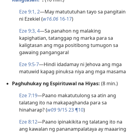
Eze 9:1, 2
—May matututuhan tayo sa pangitain
ni Ezekiel (
w16.06
16-17
)
Eze 9:3, 4
—Sa panahon ng malaking
kapighatian, tatanggap ng marka para sa
kaligtasan ang mga positibong tumugon sa
gawaing pangangaral
Eze 9:5-7
—Hindi idadamay ni Jehova ang mga
matuwid kapag pinuksa niya ang mga masama
Paghuhukay ng Espirituwal na Hiyas:
(8 min.)
Eze 7:19
—Paano makatutulong sa atin ang
talatang ito na makapaghanda para sa
hinaharap? (
w09
9/15 23 ¶10
)
Eze 8:12
—Paano ipinakikita ng talatang ito na
ang kawalan ng pananampalataya ay maaaring