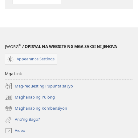
publikasyon
WORKBOOK
SA
BUHAY
AT
MINISTERYO
®
JW.ORG
/ OPISYAL NA WEBSITE NG MGA SAKSI NI JEHOVA
Hunyo 2017
Appearance Settings
Mga Link
Mag-request ng Pupunta sa Iyo
Maghanap ng Pulong
(may
bubukas
Maghanap ng Kombensiyon
(may
na
bubukas
bagong
Ano’ng Bago?
na
window)
bagong
Video
window)