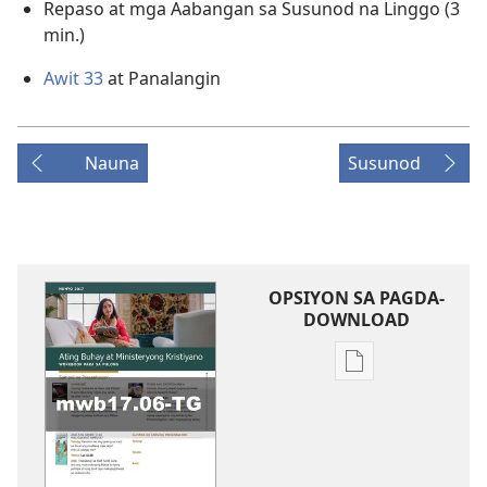
Repaso at mga Aabangan sa Susunod na Linggo (3
min.)
Awit 33
at Panalangin
Nauna
Susunod
OPSIYON SA PAGDA-
DOWNLOAD
Opsiyon
sa
pagda-
download
ng