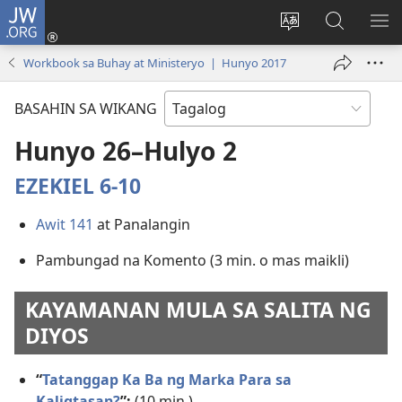
JW.ORG
Mag-
log
Baguhin
Maghana
IPA
In
ang
sa
AN
Workbook sa Buhay at Ministeryo | Hunyo 2017
(may
wika
JW.ORG
ME
bubukas
ng
BASAHIN SA WIKANG
na
site
bagong
Hunyo 26–Hulyo 2
window)
EZEKIEL 6-10
Awit 141
at Panalangin
Pambungad na Komento (3 min. o mas maikli)
KAYAMANAN MULA SA SALITA NG
DIYOS
“
Tatanggap Ka Ba ng Marka Para sa
Kaligtasan?
”:
(10 min.)