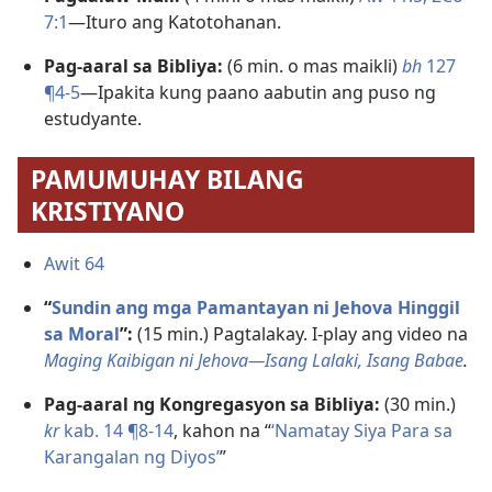
7:1
—Ituro ang Katotohanan.
Pag-aaral sa Bibliya:
(6 min. o mas maikli)
bh
127
¶4-5
—Ipakita kung paano aabutin ang puso ng
estudyante.
PAMUMUHAY BILANG
KRISTIYANO
Awit 64
“
Sundin ang mga Pamantayan ni Jehova Hinggil
sa Moral
”:
(15 min.) Pagtalakay. I-play ang video na
Maging Kaibigan ni Jehova—Isang Lalaki, Isang Babae
.
Pag-aaral ng Kongregasyon sa Bibliya:
(30 min.)
kr
kab. 14 ¶8-14
, kahon na “
‘Namatay Siya Para sa
Karangalan ng Diyosʼ
”