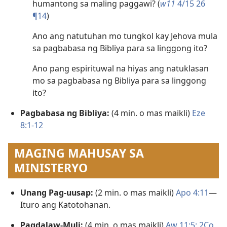
humantong sa maling paggawi? (
w11
4/15 26
¶14
)
Ano ang natutuhan mo tungkol kay Jehova mula
sa pagbabasa ng Bibliya para sa linggong ito?
Ano pang espirituwal na hiyas ang natuklasan
mo sa pagbabasa ng Bibliya para sa linggong
ito?
Pagbabasa ng Bibliya:
(4 min. o mas maikli)
Eze
8:1-12
MAGING MAHUSAY SA
MINISTERYO
Unang Pag-uusap:
(2 min. o mas maikli)
Apo 4:11
—
Ituro ang Katotohanan.
Pagdalaw-Muli:
(4 min. o mas maikli)
Aw 11:5;
2Co