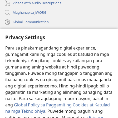
Videos with Audio Descriptions
Maghanap sa JW.ORG
Global Communication
Help
Privacy Settings
Donasyon
(may
Para sa pinakamagandang digital experience,
bubukas
gumagamit kami ng mga cookies at katulad na mga
na
Watchtower ONLINE LIBRARY™
teknolohiya. Ang ilang cookies ay kailangan para
(may
bagong
gumana ang aming website at hindi puwedeng
bubukas
window)
®
JW Hub
na
tanggihan. Puwede mong tanggapin o tanggihan ang
(may
bagong
bubukas
iba pang cookies na ginagamit para mas mapaganda
window)
®
JW Library
na
ang digital experience mo. Hinding-hindi ipagbibili o
bagong
gagamitin sa marketing ang alinmang bahagi ng data
window)
®
Watchtower Library
na ito. Para sa karagdagang impormasyon, basahin
ang
Global Policy sa Paggamit ng Cookies at Katulad
na mga Teknolohiya
. Puwede mong baguhin ang
settings mo anumang oras. Magpunta sa
Privacy