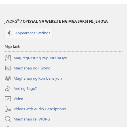
BUHAY
AT
MINISTERYO
®
JW.ORG
/ OPISYAL NA WEBSITE NG MGA SAKSI NI JEHOVA
Hulyo–
Agosto
Appearance Settings
2022
Mga Link
Mag-request ng Pupunta sa Iyo
Maghanap ng Pulong
(may
bubukas
Maghanap ng Kombensiyon
(may
na
bubukas
bagong
Ano’ng Bago?
na
window)
bagong
Video
window)
Videos with Audio Descriptions
Maghanap sa JW.ORG