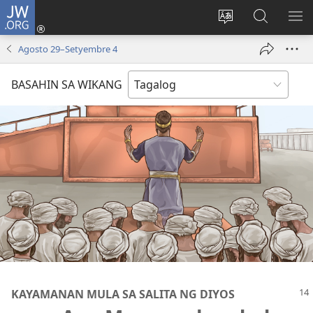
JW.ORG
Mag-
log
Baguhin
Maghana
IPA
In
ang
sa
AN
Agosto 29–Setyembre 4
(may
wika
JW.ORG
ME
bubukas
ng
BASAHIN SA WIKANG
na
site
bagong
window)
KAYAMANAN MULA SA SALITA NG DIYOS