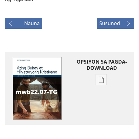
Nauna
Susunod
OPSIYON SA PAGDA-
DOWNLOAD
Opsiyon
sa
pagda-
download
ng
publikasyon
WORKBOOK
SA