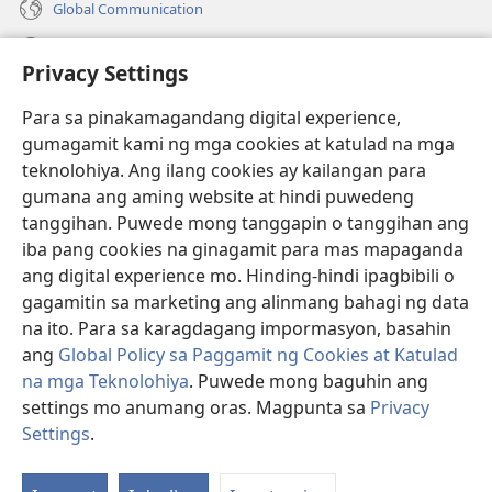
Global Communication
Help
Privacy Settings
Donasyon
(may
Para sa pinakamagandang digital experience,
bubukas
gumagamit kami ng mga cookies at katulad na mga
na
Watchtower ONLINE LIBRARY™
teknolohiya. Ang ilang cookies ay kailangan para
(may
bagong
gumana ang aming website at hindi puwedeng
bubukas
window)
®
JW Hub
na
tanggihan. Puwede mong tanggapin o tanggihan ang
(may
bagong
bubukas
iba pang cookies na ginagamit para mas mapaganda
window)
®
JW Library
na
ang digital experience mo. Hinding-hindi ipagbibili o
bagong
gagamitin sa marketing ang alinmang bahagi ng data
window)
®
Watchtower Library
na ito. Para sa karagdagang impormasyon, basahin
ang
Global Policy sa Paggamit ng Cookies at Katulad
na mga Teknolohiya
. Puwede mong baguhin ang
settings mo anumang oras. Magpunta sa
Privacy
Copyright
© 2026 Watch Tower Bible and Tract Society of Pennsylvania.
Settings
.
Ip
KASUNDUAN SA PAGGAMIT
|
PRIVACY POLICY
|
PRIVACY SETTINGS
a