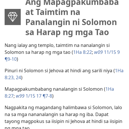
Ang Mapagpakumbaba
at Taimtim na
Panalangin ni Solomon
sa Harap ng mga Tao
Nang ialay ang templo, taimtim na nanalangin si
Solomon sa harap ng mga tao (
1Ha 8:22
;
w09
11/15 9
¶9-10
)
Pinuri ni Solomon si Jehova at hindi ang sarili niya (
1Ha
8:23, 24
)
Mapagpakumbabang nanalangin si Solomon (
1Ha
8:27
;
w99
1/15 17 ¶7-8
)
Nagpakita ng magandang halimbawa si Solomon, lalo
na sa mga nananalangin sa harap ng iba. Dapat
tayong magpokus sa iisipin ni Jehova at hindi sa iisipin
ng mga tao.