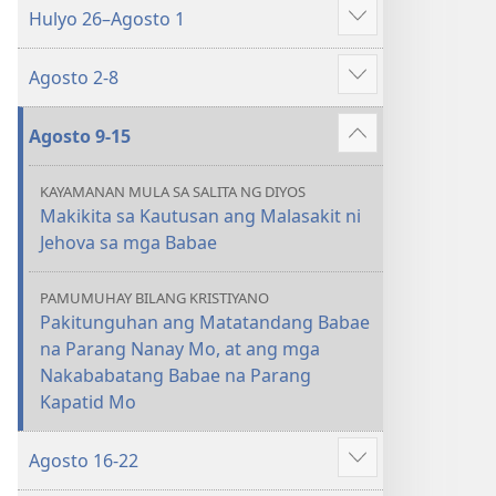
2021
Hulyo 26–Agosto 1
iba
Ipakita
pa
ang
Agosto 2-8
iba
Ipakita
pa
ang
Agosto 9-15
iba
Ipakita
pa
ang
KAYAMANAN MULA SA SALITA NG DIYOS
iba
Makikita sa Kautusan ang Malasakit ni
pa
Jehova sa mga Babae
PAMUMUHAY BILANG KRISTIYANO
Pakitunguhan ang Matatandang Babae
na Parang Nanay Mo, at ang mga
Nakababatang Babae na Parang
Kapatid Mo
Agosto 16-22
Ipakita