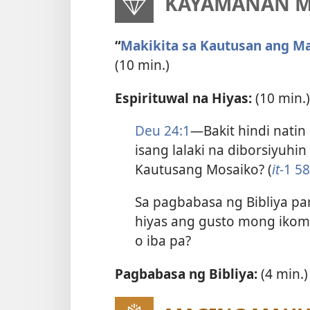
KAYAMANAN MU
“
Makikita sa Kautusan ang Ma
(10 min.)
Espirituwal na Hiyas:
(10 min.)
Deu 24:1
—Bakit hindi natin
isang lalaki na diborsiyuhi
Kautusang Mosaiko? (
it
-1 5
Sa pagbabasa ng Bibliya par
hiyas ang gusto mong ikome
o iba pa?
Pagbabasa ng Bibliya:
(4 min.