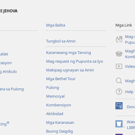
NI JEHOVA
Mga Balita
Mga Link
Mag-
Tungkol sa Amin
Pupun
Magh
Karaniwang mga Tanong
uklet
(may
Komb
Mag-request ng Pupunta sa Iyo
bubukas
itasyon
Vide
na
Makipag-ugnayan sa Amin
 Artikulo
bagong
Mga Bethel Tour
window)
Magh
Pulong
ra sa Pulong
Help
Memoryal
Kombensiyon
Don
(may
Aktibidad
bubukas
na
Wat
Mga Karanasan
®
ting
bagong
(may
LIB
Buong Daigdig
window)
bubukas