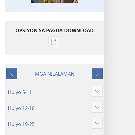
OPSIYON SA PAGDA-DOWNLOAD
Opsiyon
sa
pagda-
download
MGA NILALAMAN
ng
Nauna
Susunod
publikasyon
WORKBOOK
Hulyo 5-11
Ipakita
SA
ang
BUHAY
Hulyo 12-18
iba
AT
Ipakita
pa
MINISTERYO
ang
Hulyo 19-25
Hulyo–
iba
Ipakita
Agosto
pa
ang