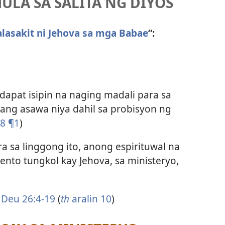
LA SA SALITA NG DIYOS
lasakit ni Jehova sa mga Babae
”:
 dapat isipin na naging madali para sa
n ang asawa niya dahil sa probisyon ng
88 ¶1
)
a sa linggong ito, anong espirituwal na
nto tungkol kay Jehova, sa ministeryo,
)
Deu 26:4-19
(
th
aralin 10
)