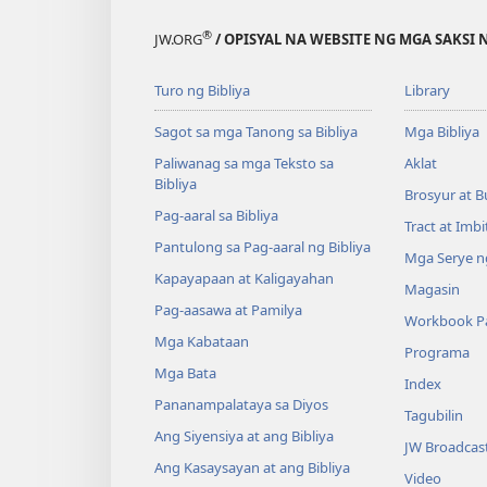
®
JW.ORG
/ OPISYAL NA WEBSITE NG MGA SAKSI 
Turo ng Bibliya
Library
Sagot sa mga Tanong sa Bibliya
Mga Bibliya
Paliwanag sa mga Teksto sa
Aklat
Bibliya
Brosyur at B
Pag-aaral sa Bibliya
Tract at Imb
Pantulong sa Pag-aaral ng Bibliya
Mga Serye ng
Kapayapaan at Kaligayahan
Magasin
Pag-aasawa at Pamilya
Workbook Pa
Mga Kabataan
Programa
Mga Bata
Index
Pananampalataya sa Diyos
Tagubilin
Ang Siyensiya at ang Bibliya
JW Broadcas
Ang Kasaysayan at ang Bibliya
Video