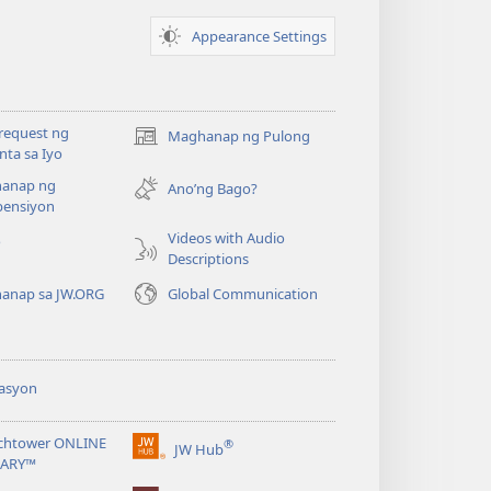
Appearance Settings
request ng
Maghanap ng Pulong
(may
ta sa Iyo
bubukas
anap ng
na
Ano’ng Bago?
ensiyon
bagong
window)
Videos with Audio
o
Descriptions
anap sa JW.ORG
Global Communication
asyon
chtower ONLINE
®
JW Hub
(may
RARY™
bubukas