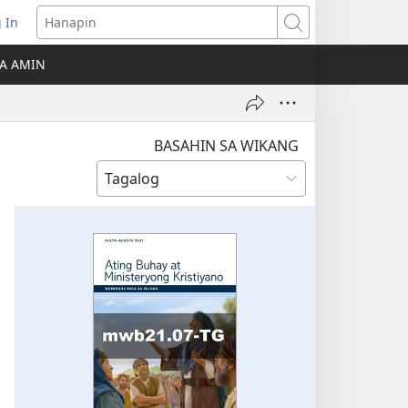
 In
Hanapin
ukas
A AMIN
ong
ow)
BASAHIN SA WIKANG