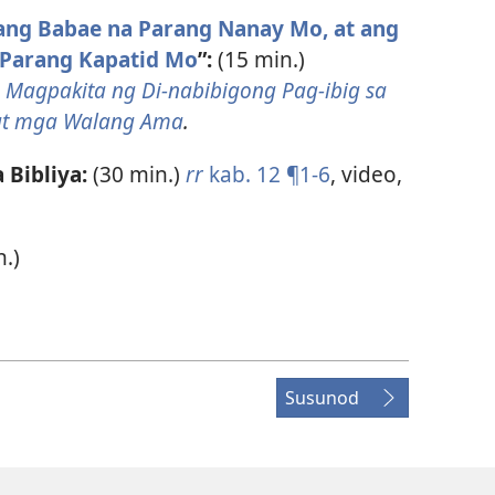
ng Babae na Parang Nanay Mo, at ang
Parang Kapatid Mo
”:
(15 min.)
a
Magpakita ng Di-nabibigong Pag-ibig sa
at mga Walang Ama
.
 Bibliya:
(30 min.)
rr
kab. 12 ¶1-6
, video,
n.)
Susunod