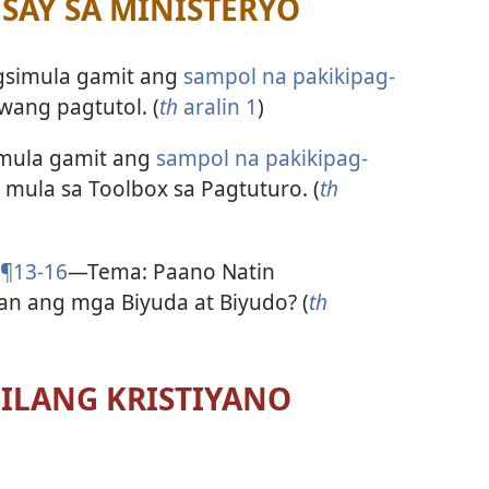
AY SA MINISTERYO
agsimula gamit ang
sampol na pakikipag-
wang pagtutol. (
th
aralin 1
)
imula gamit ang
sampol na pakikipag-
 mula sa Toolbox sa Pagtuturo. (
th
 ¶13-16
—Tema: Paano Natin
n ang mga Biyuda at Biyudo? (
th
ILANG KRISTIYANO