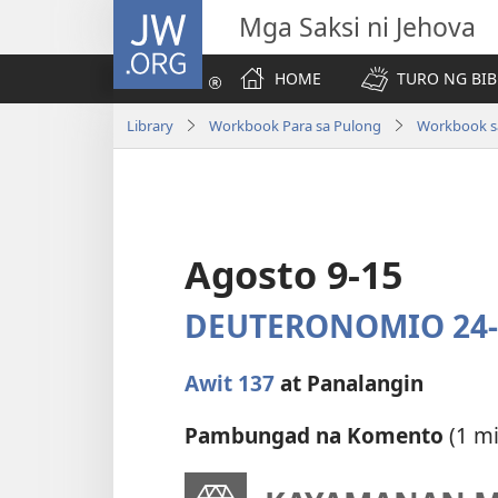
JW.ORG
Mga Saksi ni Jehova
HOME
TURO NG BIB
Library
Workbook Para sa Pulong
Workbook sa
Agosto 9-15
DEUTERONOMIO 24-
Awit 137
at Panalangin
Pambungad na Komento
(1 mi