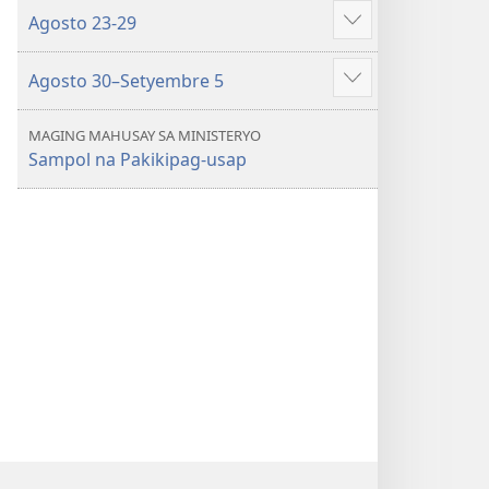
ang
Agosto 23-29
iba
Ipakita
pa
ang
Agosto 30–Setyembre 5
iba
Ipakita
pa
ang
MAGING MAHUSAY SA MINISTERYO
iba
Sampol na Pakikipag-usap
pa