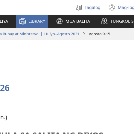
Tagalog
Mag-log
Pumili
(may
ng
bub
LIYA
LIBRARY
MGA BALITA
TUNGKOL S
wika
na
bag
 Buhay at Ministeryo | Hulyo–Agosto 2021
Agosto 9-15
wind
26
n.)