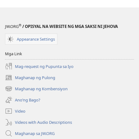
BUHAY
AT
MINISTERYO
®
JW.ORG
/ OPISYAL NA WEBSITE NG MGA SAKSI NI JEHOVA
Hulyo 2020
Appearance Settings
Mga Link
Mag-request ng Pupunta sa Iyo
Maghanap ng Pulong
(may
bubukas
Maghanap ng Kombensiyon
(may
na
bubukas
bagong
Ano’ng Bago?
na
window)
bagong
Video
window)
Videos with Audio Descriptions
Maghanap sa JW.ORG