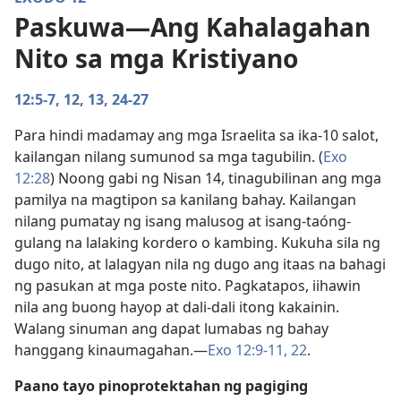
Paskuwa—Ang Kahalagahan
Nito sa mga Kristiyano
12:5-7,
12, 13,
24-27
Para hindi madamay ang mga Israelita sa ika-10 salot,
kailangan nilang sumunod sa mga tagubilin. (
Exo
12:28
) Noong gabi ng Nisan 14, tinagubilinan ang mga
pamilya na magtipon sa kanilang bahay. Kailangan
nilang pumatay ng isang malusog at isang-taóng-
gulang na lalaking kordero o kambing. Kukuha sila ng
dugo nito, at lalagyan nila ng dugo ang itaas na bahagi
ng pasukan at mga poste nito. Pagkatapos, iihawin
nila ang buong hayop at dali-dali itong kakainin.
Walang sinuman ang dapat lumabas ng bahay
hanggang kinaumagahan.​—
Exo 12:9-11,
22
.
Paano tayo pinoprotektahan ng pagiging