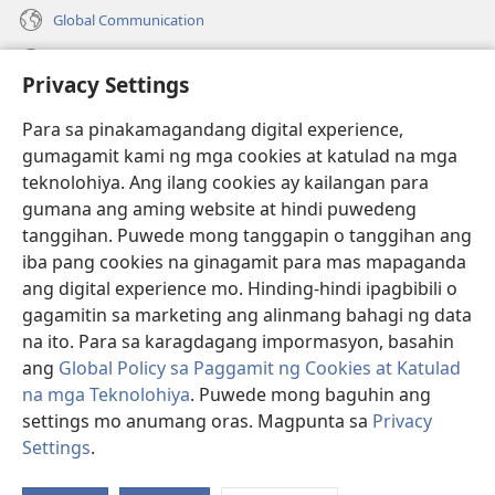
Global Communication
Help
Privacy Settings
Donasyon
(may
Para sa pinakamagandang digital experience,
bubukas
gumagamit kami ng mga cookies at katulad na mga
na
Watchtower ONLINE LIBRARY™
teknolohiya. Ang ilang cookies ay kailangan para
(may
bagong
gumana ang aming website at hindi puwedeng
bubukas
window)
®
JW Hub
na
tanggihan. Puwede mong tanggapin o tanggihan ang
(may
bagong
bubukas
iba pang cookies na ginagamit para mas mapaganda
window)
®
JW Library
na
ang digital experience mo. Hinding-hindi ipagbibili o
bagong
gagamitin sa marketing ang alinmang bahagi ng data
window)
®
Watchtower Library
na ito. Para sa karagdagang impormasyon, basahin
ang
Global Policy sa Paggamit ng Cookies at Katulad
na mga Teknolohiya
. Puwede mong baguhin ang
settings mo anumang oras. Magpunta sa
Privacy
Copyright
© 2026 Watch Tower Bible and Tract Society of Pennsylvania.
Settings
.
Ip
KASUNDUAN SA PAGGAMIT
|
PRIVACY POLICY
|
PRIVACY SETTINGS
a