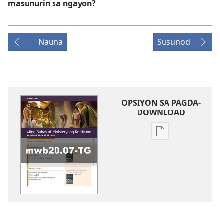
masunurin sa ngayon?
Nauna
Susunod
OPSIYON SA PAGDA-
DOWNLOAD
Opsiyon
sa
pagda-
download
ng
publikasyon
WORKBOOK
SA