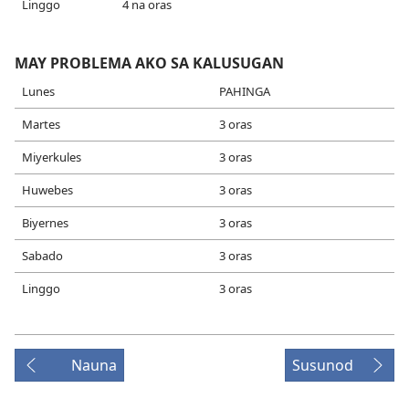
Linggo
4 na oras
MAY PROBLEMA AKO SA KALUSUGAN
Lunes
PAHINGA
Martes
3 oras
Miyerkules
3 oras
Huwebes
3 oras
Biyernes
3 oras
Sabado
3 oras
Linggo
3 oras
Nauna
Susunod