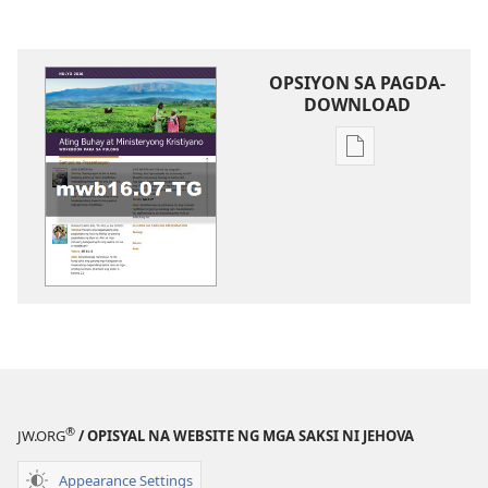
OPSIYON SA PAGDA-
DOWNLOAD
Opsiyon
sa
pagda-
download
ng
publikasyon
WORKBOOK
SA
BUHAY
AT
MINISTERYO
®
JW.ORG
/ OPISYAL NA WEBSITE NG MGA SAKSI NI JEHOVA
Hulyo 2016
Appearance Settings