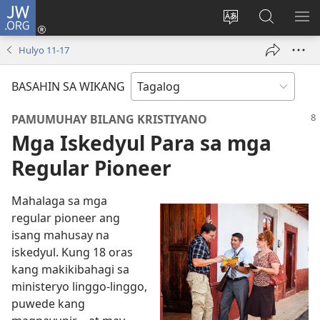
JW.ORG
Mag-
log
Baguhin
Maghana
IPA
In
ang
sa
AN
Hulyo 11-17
(may
wika
JW.ORG
ME
bubukas
ng
BASAHIN SA WIKANG
na
site
bagong
PAMUMUHAY BILANG KRISTIYANO
window)
Mga Iskedyul Para sa mga
Regular Pioneer
Mahalaga sa mga
regular pioneer ang
isang mahusay na
iskedyul. Kung 18 oras
kang makikibahagi sa
ministeryo linggo-linggo,
puwede kang