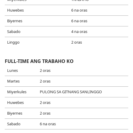
Huwebes
6 na oras
Biyernes
6 na oras
Sabado
4 na oras
Linggo
2 oras
FULL-TIME ANG TRABAHO KO
Lunes
2 oras
Martes
2 oras
Miyerkules
PULONG SA GITNANG SANLINGGO
Huwebes
2 oras
Biyernes
2 oras
Sabado
6 na oras