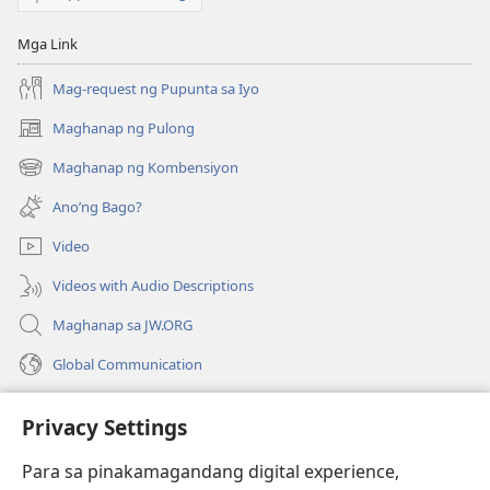
Mga Link
Mag-request ng Pupunta sa Iyo
Maghanap ng Pulong
(may
bubukas
Maghanap ng Kombensiyon
(may
na
bubukas
bagong
Ano’ng Bago?
na
window)
bagong
Video
window)
Videos with Audio Descriptions
Maghanap sa JW.ORG
Global Communication
Help
Privacy Settings
Donasyon
(may
Para sa pinakamagandang digital experience,
bubukas