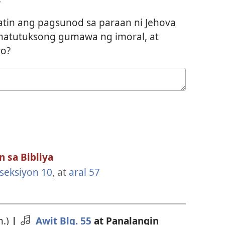
tin ang pagsunod sa paraan ni Jehova
 natutuksong gumawa ng imoral, at
yo?
 sa Bibliya
 seksiyon 10
, at
aral 57
n.)
|
Awit Blg. 55
at Panalangin