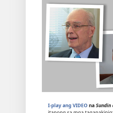
I-play ang VIDEO
na
Sundin 
itanong sa mga tagapakinig