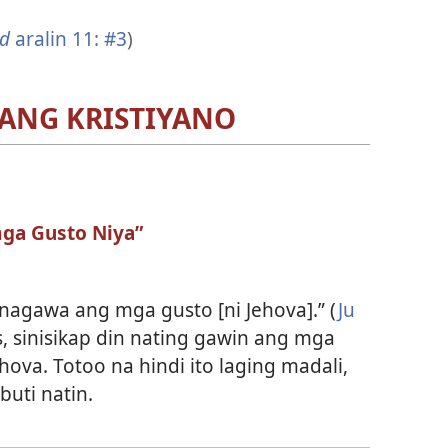
d
aralin 11: #3
)
ANG KRISTIYANO
mga Gusto Niya”
ginagawa ang mga gusto [ni Jehova].” (
Ju
s, sinisikap din nating gawin ang mga
ova. Totoo na hindi ito laging madali,
buti natin.