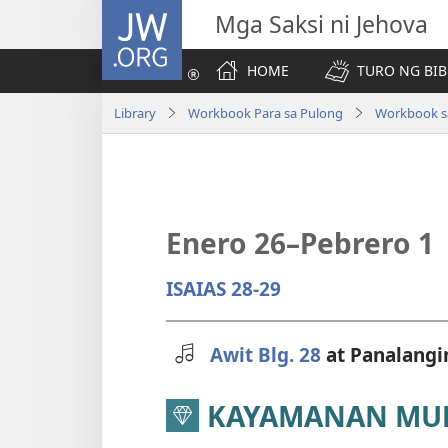
JW.ORG
Mga Saksi ni Jehova
HOME
TURO NG BIB
Library
Workbook Para sa Pulong
Workbook sa
Enero 26–Pebrero 1
ISAIAS 28-29
Awit Blg. 28
at Panalang
KAYAMANAN MULA