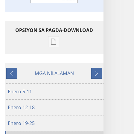
OPSIYON SA PAGDA-DOWNLOAD
Opsiyon
sa
pagda-
download
MGA NILALAMAN
ng
Nauna
Susunod
publikasyon
WORKBOOK
Enero 5-11
SA
BUHAY
Enero 12-18
AT
MINISTERYO
Enero 19-25
Enero–
Pebrero