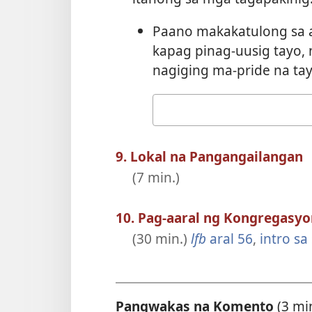
Paano makakatulong sa a
kapag pinag-uusig tayo,
nagiging ma-pride na ta
Ang
sagot
mo
9. Lokal na Pangangailangan
(7 min.)
10. Pag-aaral ng Kongregasyon
(30 min.)
lfb
aral 56
,
intro sa
Pangwakas na Komento
(3 mi