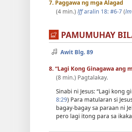
7. Paggawa ng mga Alagad
(4 min.)
lff
aralin 18: #6-7
(
lm
PAMUMUHAY BIL
Awit Blg. 89
8. “Lagi Kong Ginagawa ang 
(8 min.) Pagtalakay.
Sinabi ni Jesus: “Lagi kong 
8:29
) Para matularan si Jesu
bagay-bagay sa paraan ni Jeh
pero lagi itong para sa ikaka