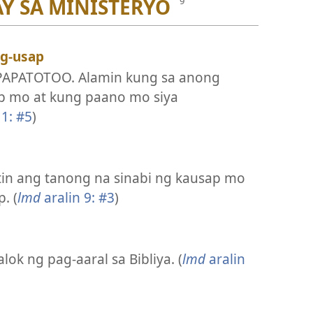
Y SA MINISTERYO
ag-usap
PAPATOTOO. Alamin kung sa anong
p mo at kung paano mo siya
 1: #5
)
tin ang tanong na sinabi ng kausap mo
. (
lmd
aralin 9: #3
)
ok ng pag-aaral sa Bibliya. (
lmd
aralin