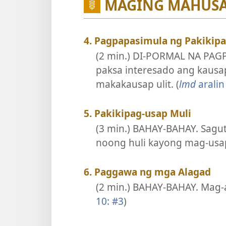
MAGING MAHUSA
4. Pagpapasimula ng Pakikip
(2 min.) DI-PORMAL NA PAG
paksa interesado ang kausa
makakausap ulit. (
lmd
aralin
5. Pakikipag-usap Muli
(3 min.) BAHAY-BAHAY. Sagu
noong huli kayong mag-usap
6. Paggawa ng mga Alagad
(2 min.) BAHAY-BAHAY. Mag-al
10: #3
)