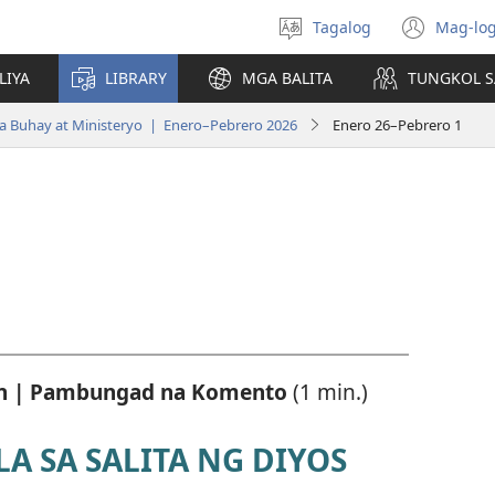
Tagalog
Mag-log
Pumili
(may
ng
bub
LIYA
LIBRARY
MGA BALITA
TUNGKOL S
wika
na
bag
 Buhay at Ministeryo | Enero–Pebrero 2026
Enero 26–Pebrero 1
wind
in | Pambungad na Komento
(1 min.)
 SA SALITA NG DIYOS