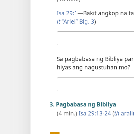
Isa 29:1
—Bakit angkop na ta
it
“Ariel” Blg. 3
)
Ang
sagot
mo
Sa pagbabasa ng Bibliya par
hiyas ang nagustuhan mo?
Ang
sagot
mo
3. Pagbabasa ng Bibliya
(4 min.)
Isa 29:​13-24
(
th
arali