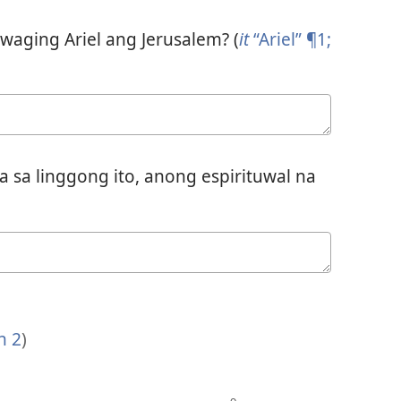
waging Ariel ang Jerusalem? (
it
“Ariel” ¶1;
a sa linggong ito, anong espirituwal na
n 2
)