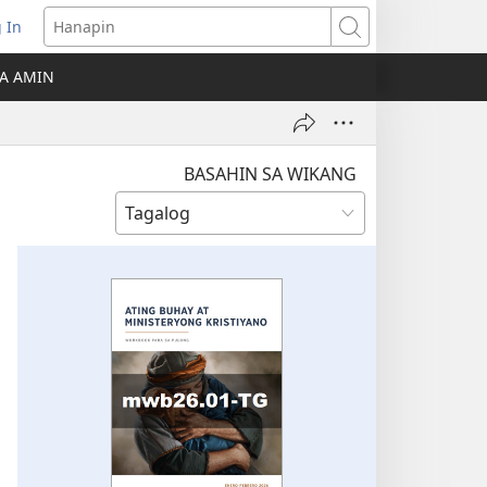
 In
Hanapin
ukas
A AMIN
ong
ow)
BASAHIN SA WIKANG