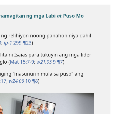
Pamamagitan ng mga Labi
at
Puso Mo
er ng relihiyon noong panahon niya dahil
3
;
ip-1
299 ¶23
)
ita ni Isaias para tukuyin ang mga lider
glo (
Mat 15:​7-9
;
w21.05
9 ¶7
)
iging “masunurin mula sa puso” ang
:17
;
w24.06
10 ¶8
)