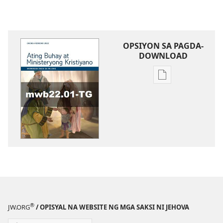
OPSIYON SA PAGDA-
DOWNLOAD
Opsiyon
sa
pagda-
download
ng
publikasyon
WORKBOOK
SA
BUHAY
AT
MINISTERYO
®
JW.ORG
/ OPISYAL NA WEBSITE NG MGA SAKSI NI JEHOVA
Enero–