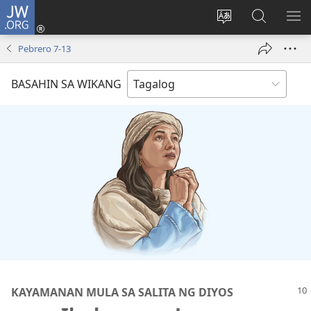
JW.ORG
Mag-
log
Baguhin
Maghana
IPA
In
ang
sa
AN
Pebrero 7-13
(may
wika
JW.ORG
ME
bubukas
ng
BASAHIN SA WIKANG
na
site
bagong
window)
KAYAMANAN MULA SA SALITA NG DIYOS