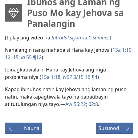
Ibuhos ang Laman ng
Puso Mo kay Jehova sa
Panalangin
[I-play ang video na
Introduksiyon sa 1 Samuel
.
]
Nanalangin nang mahaba si Hana kay Jehova (
1Sa 1:10,
12,
15
;
ia
55 ¶12
)
Ipinagkatiwala ni Hana kay Jehova ang mga
problema niya (
1Sa 1:18
;
w07
3/15 16 ¶4
)
Kapag ibinuhos natin kay Jehova ang laman ng puso
natin, makakapagtiwala tayo na papatibayin
at tutulungan niya tayo.​—
Aw 55:22;
62:8
.
Nauna
Susunod