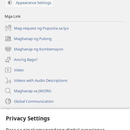
Pebrero
Appearance Settings
2022
Mga Link
Mag-request ng Pupunta sa Iyo
Maghanap ng Pulong
(may
bubukas
Maghanap ng Kombensiyon
(may
na
bubukas
bagong
Ano’ng Bago?
na
window)
bagong
Video
window)
Videos with Audio Descriptions
Maghanap sa JW.ORG
Global Communication
Help
Privacy Settings
Donasyon
(may