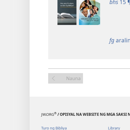
bhs
15 
fg
arali
Nauna
®
JW.ORG
/ OPISYAL NA WEBSITE NG MGA SAKSI 
Turo ng Bibliya
Library