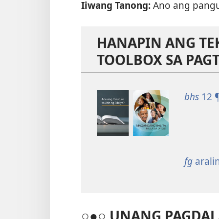
Iiwang Tanong:
Ano ang pangu
HANAPIN ANG TE
TOOLBOX SA PAG
bhs
12 
fg
arali
○●○ UNANG PAGDA