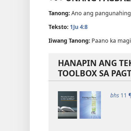
Tanong:
Ano ang pangunahing 
Teksto:
1Ju 4:8
Iiwang Tanong:
Paano ka magi
HANAPIN ANG TE
TOOLBOX SA PAG
bhs
11 