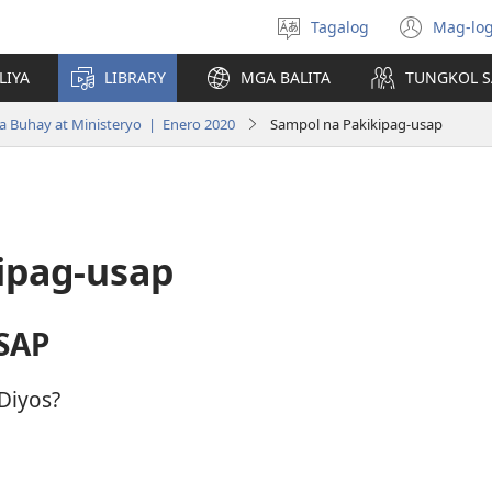
Tagalog
Mag-log
Pumili
(may
ng
bub
LIYA
LIBRARY
MGA BALITA
TUNGKOL S
wika
na
bag
 Buhay at Ministeryo | Enero 2020
Sampol na Pakikipag-usap
wind
ipag-usap
SAP
Diyos?