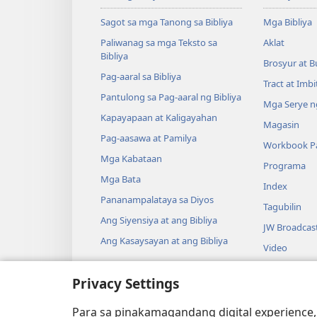
Sagot sa mga Tanong sa Bibliya
Mga Bibliya
Paliwanag sa mga Teksto sa
Aklat
Bibliya
Brosyur at B
Pag-aaral sa Bibliya
Tract at Imb
Pantulong sa Pag-aaral ng Bibliya
Mga Serye ng
Kapayapaan at Kaligayahan
Magasin
Pag-aasawa at Pamilya
Workbook Pa
Mga Kabataan
Programa
Mga Bata
Index
Pananampalataya sa Diyos
Tagubilin
Ang Siyensiya at ang Bibliya
JW Broadcas
Ang Kasaysayan at ang Bibliya
Video
Musika
Privacy Settings
Audio Dram
Pagbabasa n
Para sa pinakamagandang digital experience,