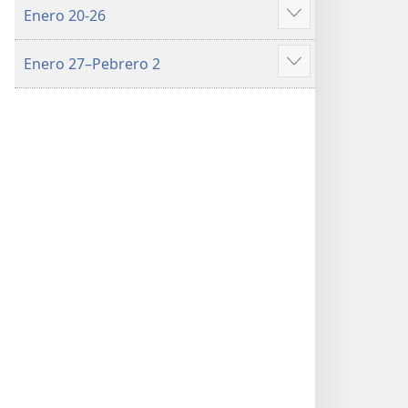
Enero 20-26
iba
Ipakita
pa
ang
Enero 27–Pebrero 2
iba
Ipakita
pa
ang
iba
pa