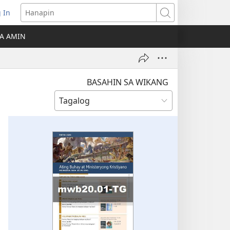
 In
Hanapin
ukas
A AMIN
ong
ow)
BASAHIN SA WIKANG