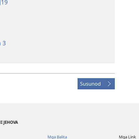
¶19
n 3
Susunod
NI JEHOVA
Mga Balita
Mga Link