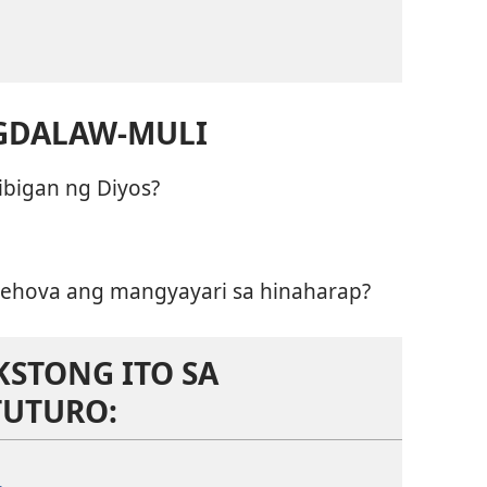
GDALAW-MULI
ibigan ng Diyos?
 Jehova ang mangyayari sa hinaharap?
KSTONG ITO SA
TUTURO: