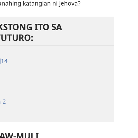
nahing katangian ni Jehova?
KSTONG ITO SA
TUTURO:
¶14
n 2
LAW-MULI