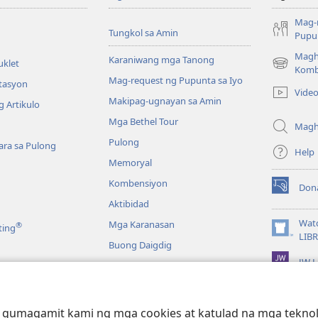
Mag-
Tungkol sa Amin
Pupun
Magh
Karaniwang mga Tanong
uklet
(may
Komb
Mag-request ng Pupunta sa Iyo
bubukas
itasyon
Vide
na
Makipag-ugnayan sa Amin
 Artikulo
bagong
Mga Bethel Tour
window)
Magh
Pulong
ra sa Pulong
Help
Memoryal
Kombensiyon
Don
(may
Aktibidad
bubukas
na
Wat
Mga Karanasan
®
ting
bagong
(may
LIB
Buong Daigdig
window)
bubukas
JW L
na
bagong
a
window)
g Bibliya—Audio
 gumagamit kami ng mga cookies at katulad na mga teknolo