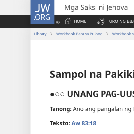
JW.ORG
Mga Saksi ni Jehova
HOME
TURO NG BIB
Library
Workbook Para sa Pulong
Workbook sa
Sampol na Pakik
●○○ UNANG PAG-UU
Tanong:
Ano ang pangalan ng 
Teksto:
Aw 83:18