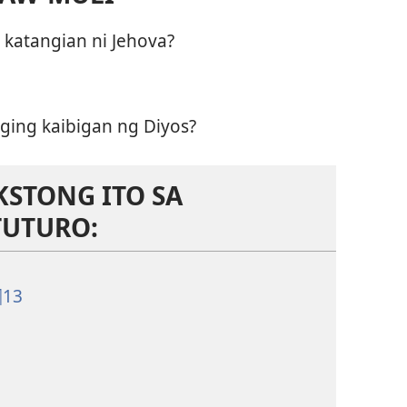
katangian ni Jehova?
ging kaibigan ng Diyos?
KSTONG ITO SA
TUTURO:
¶13