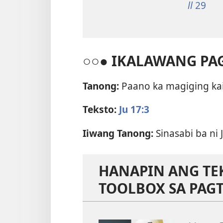
ll
29
○○● IKALAWANG PA
Tanong:
Paano ka magiging ka
Teksto:
Ju 17:3
Iiwang Tanong:
Sinasabi ba ni
HANAPIN ANG TE
TOOLBOX SA PAG