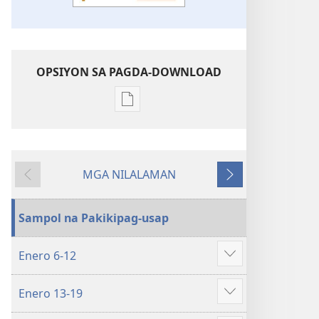
OPSIYON SA PAGDA-DOWNLOAD
Opsiyon
sa
pagda-
download
MGA NILALAMAN
ng
Nauna
Susunod
publikasyon
WORKBOOK
Sampol na Pakikipag-usap
SA
BUHAY
Enero 6-12
AT
Ipakita
MINISTERYO
ang
Enero 13-19
Enero 2020
iba
Ipakita
pa
ang