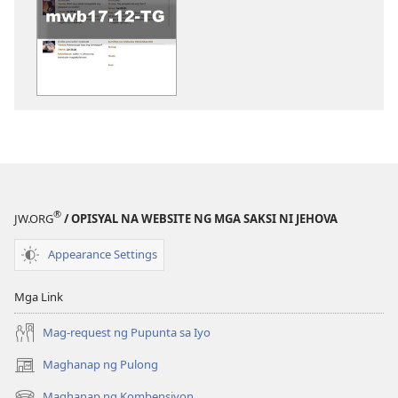
sa
pagda-
download
ng
publikasyon
WORKBOOK
SA
BUHAY
AT
MINISTERYO
®
JW.ORG
/ OPISYAL NA WEBSITE NG MGA SAKSI NI JEHOVA
Disyembre 2017
Appearance Settings
Mga Link
Mag-request ng Pupunta sa Iyo
Maghanap ng Pulong
(may
bubukas
Maghanap ng Kombensiyon