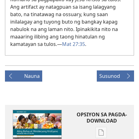
Ang artifact ay natagpuan sa isang lalagyang
bato, na tinatawag na ossuary, kung saan
inilalagay ang tuyong buto ng bangkay kapag
nabulok na ang laman nito. Ipinakikita nito na
maaaring ilibing ang taong hinatulan ng
kamatayan sa tulos.—
Mat 27:35
.
Nauna
Susunod
OPSIYON SA PAGDA-
DOWNLOAD
Opsiyon