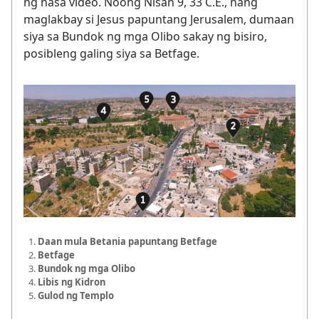
ng nasa video. Noong Nisan 9, 33 C.E., nang
maglakbay si Jesus papuntang Jerusalem, dumaan
siya sa Bundok ng mga Olibo sakay ng bisiro,
posibleng galing siya sa Betfage.
Daan mula Betania papuntang Betfage
Betfage
Bundok ng mga Olibo
Libis ng Kidron
Gulod ng Templo