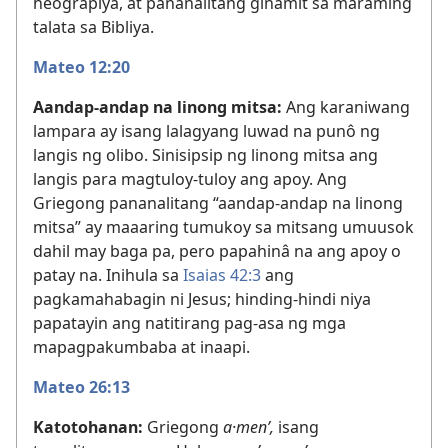
heograpiya, at pananalitang ginamit sa maraming
talata sa Bibliya.
Mateo 12:20
Aandap-andap na linong mitsa:
Ang karaniwang
lampara ay isang lalagyang luwad na punô ng
langis ng olibo. Sinisipsip ng linong mitsa ang
langis para magtuloy-tuloy ang apoy. Ang
Griegong pananalitang “aandap-andap na linong
mitsa” ay maaaring tumukoy sa mitsang umuusok
dahil may baga pa, pero papahinâ na ang apoy o
patay na. Inihula sa
Isaias 42:3
ang
pagkamahabagin ni Jesus; hinding-hindi niya
papatayin ang natitirang pag-asa ng mga
mapagpakumbaba at inaapi.
Mateo 26:13
Katotohanan:
Griegong
a·menʹ,
isang