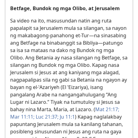
Betfage, Bundok ng mga Olibo, at Jerusalem
Sa video na ito, masusundan natin ang ruta
papalapit sa Jerusalem mula sa silangan, sa nayon
ng makabagong-panahong et-Tur—na sinasabing
ang Betfage na binabanggit sa Bibliya—patungo
sa isa sa mataas na dako ng Bundok ng mga
Olibo. Ang Betania ay nasa silangan ng Betfage, sa
silangan ng Bundok ng mga Olibo. Kapag nasa
Jerusalem si Jesus at ang kaniyang mga alagad,
nagpapalipas sila ng gabi sa Betania na ngayon ay
bayan ng el-ʽAzariyeh (El ʽEizariya), isang
pangalang Arabe na nangangahulugang “Ang
Lugar ni Lazaro.” Tiyak na tumutuloy si Jesus sa
bahay nina Marta, Maria, at Lazaro. (
Mat 21:17;
Mar 11:11;
Luc 21:37;
Ju 11:1
) Kapag naglalakbay
papuntang Jerusalem mula sa kanilang tahanan,
posibleng sinusundan ni Jesus ang ruta na gaya