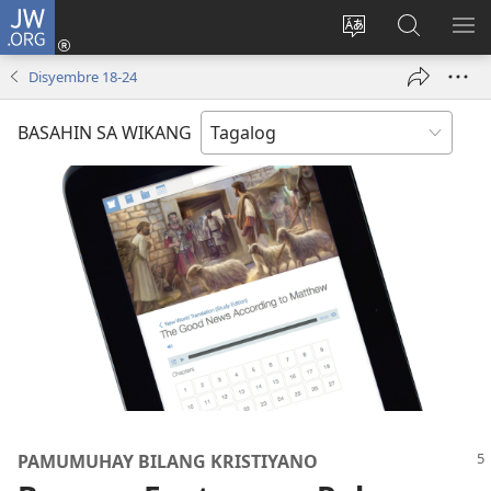
JW.ORG
Mag-
log
Baguhin
Maghana
IPA
In
ang
sa
AN
Disyembre 18-24
(may
wika
JW.ORG
ME
bubukas
ng
BASAHIN SA WIKANG
na
site
bagong
window)
PAMUMUHAY BILANG KRISTIYANO