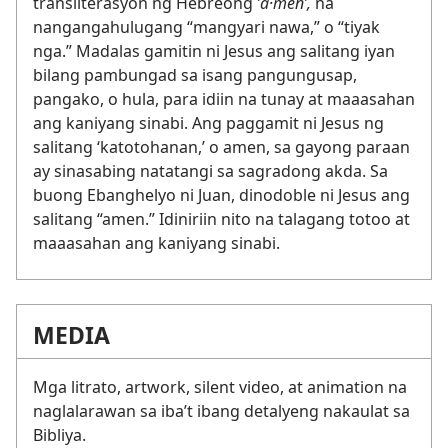
transliterasyon ng Hebreong
ʼa·menʹ,
na
nangangahulugang “mangyari nawa,” o “tiyak
nga.” Madalas gamitin ni Jesus ang salitang iyan
bilang pambungad sa isang pangungusap,
pangako, o hula, para idiin na tunay at maaasahan
ang kaniyang sinabi. Ang paggamit ni Jesus ng
salitang ‘katotohanan,’ o amen, sa gayong paraan
ay sinasabing natatangi sa sagradong akda. Sa
buong Ebanghelyo ni Juan, dinodoble ni Jesus ang
salitang “amen.” Idiniriin nito na talagang totoo at
maaasahan ang kaniyang sinabi.
MEDIA
Mga litrato, artwork, silent video, at animation na
naglalarawan sa iba’t ibang detalyeng nakaulat sa
Bibliya.