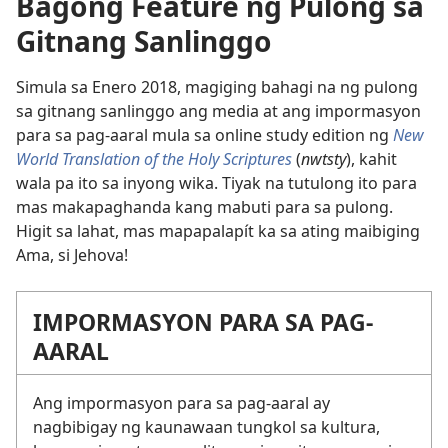
Bagong Feature ng Pulong sa
Gitnang Sanlinggo
Simula sa Enero 2018, magiging bahagi na ng pulong
sa gitnang sanlinggo ang media at ang impormasyon
para sa pag-aaral mula sa online study edition ng
New
World Translation of the Holy Scriptures
(
nwtsty
), kahit
wala pa ito sa inyong wika. Tiyak na tutulong ito para
mas makapaghanda kang mabuti para sa pulong.
Higit sa lahat, mas mapapalapít ka sa ating maibiging
Ama, si Jehova!
IMPORMASYON PARA SA PAG-
AARAL
Ang impormasyon para sa pag-aaral ay
nagbibigay ng kaunawaan tungkol sa kultura,