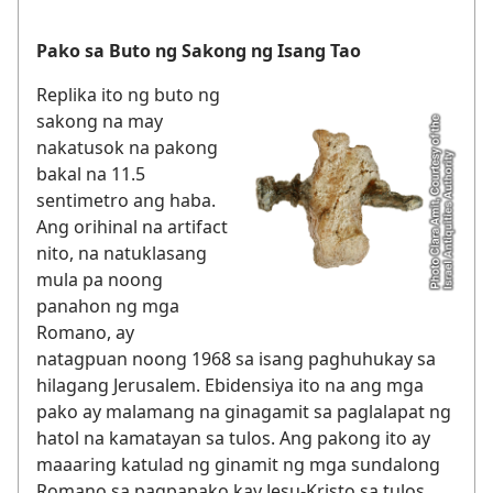
Pako sa Buto ng Sakong ng Isang Tao
Replika ito ng buto ng
sakong na may
nakatusok na pakong
bakal na 11.5
sentimetro ang haba.
Ang orihinal na artifact
nito, na natuklasang
mula pa noong
panahon ng mga
Romano, ay
natagpuan noong 1968 sa isang paghuhukay sa
hilagang Jerusalem. Ebidensiya ito na ang mga
pako ay malamang na ginagamit sa paglalapat ng
hatol na kamatayan sa tulos. Ang pakong ito ay
maaaring katulad ng ginamit ng mga sundalong
Romano sa pagpapako kay Jesu-Kristo sa tulos.