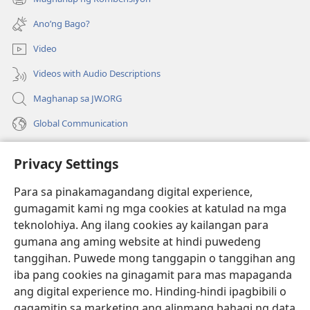
(may
na
bubukas
bagong
Ano’ng Bago?
na
window)
bagong
Video
window)
Videos with Audio Descriptions
Maghanap sa JW.ORG
Global Communication
Help
Privacy Settings
Donasyon
(may
Para sa pinakamagandang digital experience,
bubukas
gumagamit kami ng mga cookies at katulad na mga
na
Watchtower ONLINE LIBRARY™
teknolohiya. Ang ilang cookies ay kailangan para
(may
bagong
gumana ang aming website at hindi puwedeng
bubukas
window)
®
JW Hub
na
tanggihan. Puwede mong tanggapin o tanggihan ang
(may
bagong
bubukas
iba pang cookies na ginagamit para mas mapaganda
window)
®
JW Library
na
ang digital experience mo. Hinding-hindi ipagbibili o
bagong
gagamitin sa marketing ang alinmang bahagi ng data