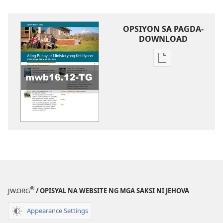
OPSIYON SA PAGDA-
DOWNLOAD
Opsiyon
sa
pagda-
download
ng
publikasyon
WORKBOOK
SA
BUHAY
AT
MINISTERYO
®
JW.ORG
/ OPISYAL NA WEBSITE NG MGA SAKSI NI JEHOVA
Disyembre 2016
Appearance Settings