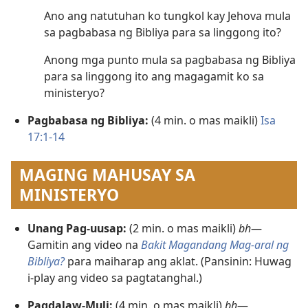
Ano ang natutuhan ko tungkol kay Jehova mula
sa pagbabasa ng Bibliya para sa linggong ito?
Anong mga punto mula sa pagbabasa ng Bibliya
para sa linggong ito ang magagamit ko sa
ministeryo?
Pagbabasa ng Bibliya:
(4 min. o mas maikli)
Isa
17:1-14
MAGING MAHUSAY SA
MINISTERYO
Unang Pag-uusap:
(2 min. o mas maikli)
bh
—
Gamitin ang video na
Bakit Magandang Mag-aral ng
Bibliya?
para maiharap ang aklat. (Pansinin: Huwag
i-play ang video sa pagtatanghal.)
Pagdalaw-Muli:
(4 min. o mas maikli)
bh
—