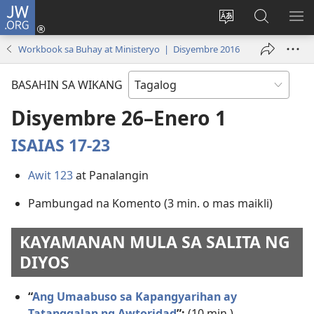
JW.ORG
Mag-
log
Baguhin
Maghana
IPA
In
ang
sa
AN
Workbook sa Buhay at Ministeryo | Disyembre 2016
(may
wika
JW.ORG
ME
bubukas
ng
BASAHIN SA WIKANG
na
site
bagong
Disyembre 26–Enero 1
window)
ISAIAS 17-23
Awit 123
at Panalangin
Pambungad na Komento (3 min. o mas maikli)
KAYAMANAN MULA SA SALITA NG
DIYOS
“
Ang Umaabuso sa Kapangyarihan ay
Tatanggalan ng Awtoridad
”:
(10 min.)