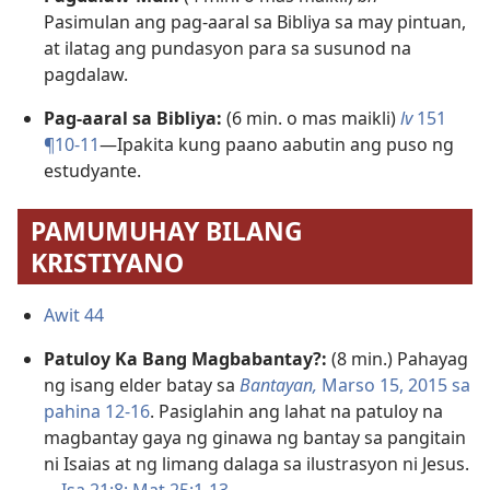
Pasimulan ang pag-aaral sa Bibliya sa may pintuan,
at ilatag ang pundasyon para sa susunod na
pagdalaw.
Pag-aaral sa Bibliya:
(6 min. o mas maikli)
lv
151
¶10-11
—Ipakita kung paano aabutin ang puso ng
estudyante.
PAMUMUHAY BILANG
KRISTIYANO
Awit 44
Patuloy Ka Bang Magbabantay?:
(8 min.) Pahayag
ng isang elder batay sa
Bantayan,
Marso 15, 2015 sa
pahina 12-16
. Pasiglahin ang lahat na patuloy na
magbantay gaya ng ginawa ng bantay sa pangitain
ni Isaias at ng limang dalaga sa ilustrasyon ni Jesus.