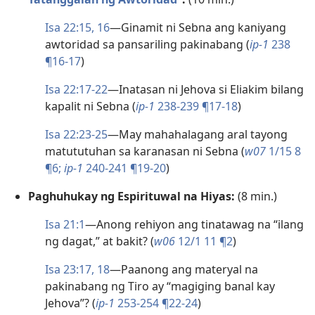
Isa 22:15, 16
—Ginamit ni Sebna ang kaniyang
awtoridad sa pansariling pakinabang (
ip-1
238
¶16-17
)
Isa 22:17-22
—Inatasan ni Jehova si Eliakim bilang
kapalit ni Sebna (
ip-1
238-239 ¶17-18
)
Isa 22:23-25
—May mahahalagang aral tayong
matututuhan sa karanasan ni Sebna (
w07
1/15 8
¶6;
ip-1
240-241 ¶19-20
)
Paghuhukay ng Espirituwal na Hiyas:
(8 min.)
Isa 21:1
—Anong rehiyon ang tinatawag na “ilang
ng dagat,” at bakit? (
w06
12/1 11 ¶2
)
Isa 23:17, 18
—Paanong ang materyal na
pakinabang ng Tiro ay “magiging banal kay
Jehova”? (
ip-1
253-254 ¶22-24
)