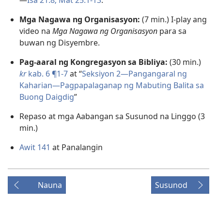
—
Isa 21:8;
Mat 25:1-13
.
Mga Nagawa ng Organisasyon:
(7 min.) I-play ang
video na
Mga Nagawa ng Organisasyon
para sa
buwan ng Disyembre.
Pag-aaral ng Kongregasyon sa Bibliya:
(30 min.)
kr
kab. 6 ¶1-7
at “
Seksiyon 2—Pangangaral ng
Kaharian—Pagpapalaganap ng Mabuting Balita sa
Buong Daigdig
”
Repaso at mga Aabangan sa Susunod na Linggo (3
min.)
Awit 141
at Panalangin
Nauna
Susunod