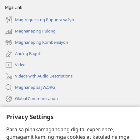
Mga Link
Mag-request ng Pupunta sa Iyo
Maghanap ng Pulong
(may
bubukas
Maghanap ng Kombensiyon
(may
na
bubukas
bagong
Ano’ng Bago?
na
window)
bagong
Video
window)
Videos with Audio Descriptions
Maghanap sa JW.ORG
Global Communication
Help
Privacy Settings
Donasyon
(may
Para sa pinakamagandang digital experience,
bubukas
gumagamit kami ng mga cookies at katulad na mga