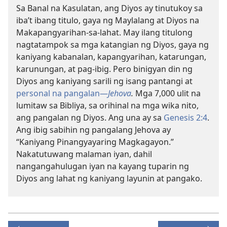
Sa Banal na Kasulatan, ang Diyos ay tinutukoy sa
iba’t ibang titulo, gaya ng Maylalang at Diyos na
Makapangyarihan-sa-lahat. May ilang titulong
nagtatampok sa mga katangian ng Diyos, gaya ng
kaniyang kabanalan, kapangyarihan, katarungan,
karunungan, at pag-ibig. Pero binigyan din ng
Diyos ang kaniyang sarili ng isang pantangi at
personal na pangalan​—
Jehova
.
Mga 7,000 ulit na
lumitaw sa Bibliya, sa orihinal na mga wika nito,
ang pangalan ng Diyos. Ang una ay sa
Genesis 2:4
.
Ang ibig sabihin ng pangalang Jehova ay
“Kaniyang Pinangyayaring Magkagayon.”
Nakatutuwang malaman iyan, dahil
nangangahulugan iyan na kayang tuparin ng
Diyos ang lahat ng kaniyang layunin at pangako.