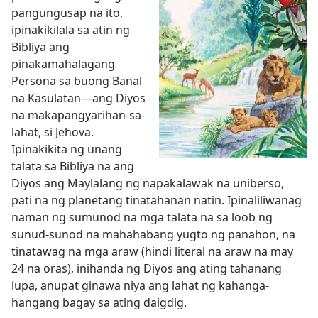
pangungusap na ito,
ipinakikilala sa atin ng
Bibliya ang
pinakamahalagang
Persona sa buong Banal
na Kasulatan​—ang Diyos
na makapangyarihan-sa-
lahat, si Jehova.
Ipinakikita ng unang
talata sa Bibliya na ang
Diyos ang Maylalang ng napakalawak na uniberso,
pati na ng planetang tinatahanan natin. Ipinaliliwanag
naman ng sumunod na mga talata na sa loob ng
sunud-sunod na mahahabang yugto ng panahon, na
tinatawag na mga araw (hindi literal na araw na may
24 na oras), inihanda ng Diyos ang ating tahanang
lupa, anupat ginawa niya ang lahat ng kahanga-
hangang bagay sa ating daigdig.