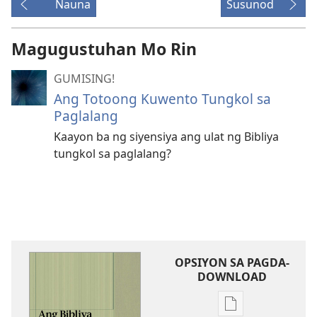
Nauna
Susunod
Magugustuhan Mo Rin
GUMISING!
Ang Totoong Kuwento Tungkol sa
Paglalang
Kaayon ba ng siyensiya ang ulat ng Bibliya
tungkol sa paglalang?
OPSIYON SA PAGDA-
DOWNLOAD
Opsiyon