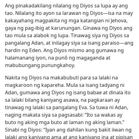
Ang pinakadakilang nilalang ng Diyos sa lupa ay ang
tao. Nilalang ito ayon sa larawan ng Diyos​—isa na may
kakayahang magpakita ng mga katangian ni Jehova,
gaya ng pag-ibig at karunungan. Ginawa ng Diyos ang
tao mula sa alabok ng lupa. Tinawag siya ng Diyos sa
pangalang Adan, at inilagay siya sa isang paraiso​—ang
hardin ng Eden. Ang Diyos mismo ang gumawa ng
halamanang iyon, na punô ng magaganda at
mabubungang punungkahoy.
Nakita ng Diyos na makabubuti para sa lalaki na
magkaroon ng kapareha. Mula sa isang tadyang ni
Adan, gumawa ang Diyos ng isang babae at dinala ito
sa lalaki bilang kaniyang asawa, na pagkaraan ay
tinawag ng lalaki sa pangalang Eva. Sa tuwa ni Adan,
naging makata siya sa pagsasabi: “Ito sa wakas ay
buto ng aking mga buto at laman ng aking laman.”
Sinabi ng Diyos: “Iyan ang dahilan kung bakit iiwan ng
lalaki ang kaniyang ama at ang kaniyang ina at pipisan