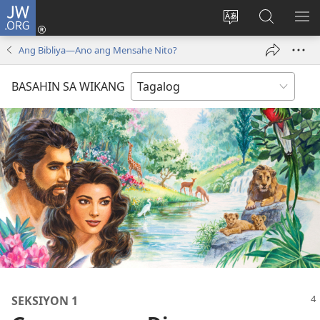
JW.ORG
Mag-
log
Baguhin
Maghana
IPA
In
ang
sa
AN
Ang Bibliya—Ano ang Mensahe Nito?
(may
wika
JW.ORG
ME
bubukas
ng
BASAHIN SA WIKANG
na
site
bagong
window)
SEKSIYON 1