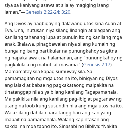
siya sa kaniyang asawa at sila ay magiging isang
laman.”​—
Genesis 2:22-24;
3:20
.
Ang Diyos ay nagbigay ng dalawang utos kina Adan at
Eva. Una, inutusan niya silang linangin at alagaan ang
kanilang tahanang lupa at punuin ito ng kanilang mga
anak. Ikalawa, pinagbawalan niya silang kumain ng
bunga ng isang partikular na punungkahoy sa gitna
ng napakalawak na halamanan, ang “punungkahoy ng
pagkakilala ng mabuti at masama.” (
Genesis 2:17
)
Mamamatay sila kapag sumuway sila. Sa
pamamagitan ng mga utos na ito, binigyan ng Diyos
ang lalaki at babae ng pagkakataong maipakita na
tinatanggap nila siya bilang kanilang Tagapamahala.
Maipakikita nila ang kanilang pag-ibig at pagtanaw ng
utang na loob kung susundin nila ang mga utos na ito.
Wala silang dahilan para tanggihan ang kaniyang
mabait na pamamahala. Walang kapintasan ang
sakdal na mga taong ito. Sinasabi ng Bibliya: “Nakita