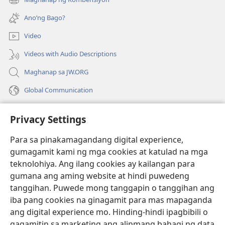
(may
na
bubukas
bagong
Ano’ng Bago?
na
window)
bagong
Video
window)
Videos with Audio Descriptions
Maghanap sa JW.ORG
Global Communication
Help
Privacy Settings
Donasyon
(may
Para sa pinakamagandang digital experience,
bubukas
gumagamit kami ng mga cookies at katulad na mga
na
Watchtower ONLINE LIBRARY™
teknolohiya. Ang ilang cookies ay kailangan para
(may
bagong
gumana ang aming website at hindi puwedeng
bubukas
window)
®
JW Hub
na
tanggihan. Puwede mong tanggapin o tanggihan ang
(may
bagong
bubukas
iba pang cookies na ginagamit para mas mapaganda
window)
®
JW Library
na
ang digital experience mo. Hinding-hindi ipagbibili o
bagong
gagamitin sa marketing ang alinmang bahagi ng data