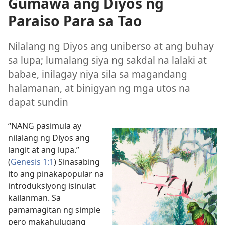
Gumawa ang Diyos ng
Paraiso Para sa Tao
Nilalang ng Diyos ang uniberso at ang buhay
sa lupa; lumalang siya ng sakdal na lalaki at
babae, inilagay niya sila sa magandang
halamanan, at binigyan ng mga utos na
dapat sundin
“NANG pasimula ay
nilalang ng Diyos ang
langit at ang lupa.”
(
Genesis 1:1
) Sinasabing
ito ang pinakapopular na
introduksiyong isinulat
kailanman. Sa
pamamagitan ng simple
pero makahulugang