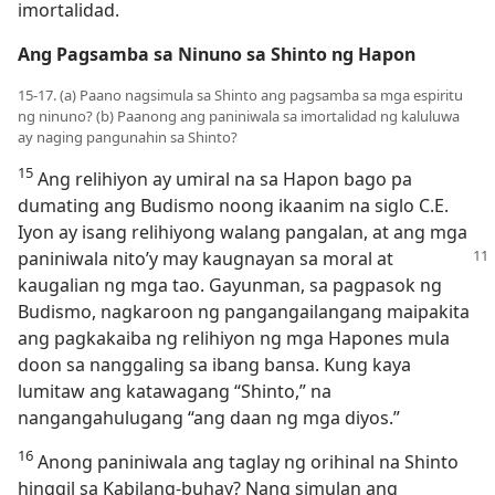
imortalidad.
Ang Pagsamba sa Ninuno sa Shinto ng Hapon
15-17. (a) Paano nagsimula sa Shinto ang pagsamba sa mga espiritu
ng ninuno? (b) Paanong ang paniniwala sa imortalidad ng kaluluwa
ay naging pangunahin sa Shinto?
15
Ang relihiyon ay umiral na sa Hapon bago pa
dumating ang Budismo noong ikaanim na siglo C.E.
Iyon ay isang relihiyong walang pangalan, at ang mga
paniniwala nito’y may kaugnayan sa moral at
kaugalian ng mga tao. Gayunman, sa pagpasok ng
Budismo, nagkaroon ng pangangailangang maipakita
ang pagkakaiba ng relihiyon ng mga Hapones mula
doon sa nanggaling sa ibang bansa. Kung kaya
lumitaw ang katawagang “Shinto,” na
nangangahulugang “ang daan ng mga diyos.”
16
Anong paniniwala ang taglay ng orihinal na Shinto
hinggil sa Kabilang-buhay? Nang simulan ang