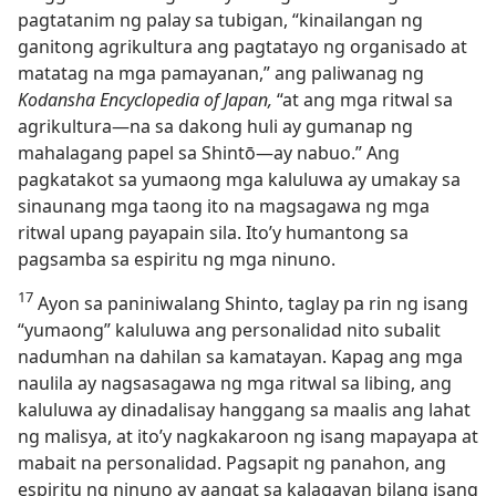
pagtatanim ng palay sa tubigan, “kinailangan ng
ganitong agrikultura ang pagtatayo ng organisado at
matatag na mga pamayanan,” ang paliwanag ng
Kodansha Encyclopedia of Japan,
“at ang mga ritwal sa
agrikultura​—na sa dakong huli ay gumanap ng
mahalagang papel sa Shintō​—ay nabuo.” Ang
pagkatakot sa yumaong mga kaluluwa ay umakay sa
sinaunang mga taong ito na magsagawa ng mga
ritwal upang payapain sila. Ito’y humantong sa
pagsamba sa espiritu ng mga ninuno.
17
Ayon sa paniniwalang Shinto, taglay pa rin ng isang
“yumaong” kaluluwa ang personalidad nito subalit
nadumhan na dahilan sa kamatayan. Kapag ang mga
naulila ay nagsasagawa ng mga ritwal sa libing, ang
kaluluwa ay dinadalisay hanggang sa maalis ang lahat
ng malisya, at ito’y nagkakaroon ng isang mapayapa at
mabait na personalidad. Pagsapit ng panahon, ang
espiritu ng ninuno ay aangat sa kalagayan bilang isang