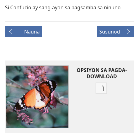
Si Confucio ay sang-ayon sa pagsamba sa ninuno
Nauna
Susunod
OPSIYON SA PAGDA-
DOWNLOAD
Opsiyon
sa
pagda-
download
ng
publikasyon
Ano