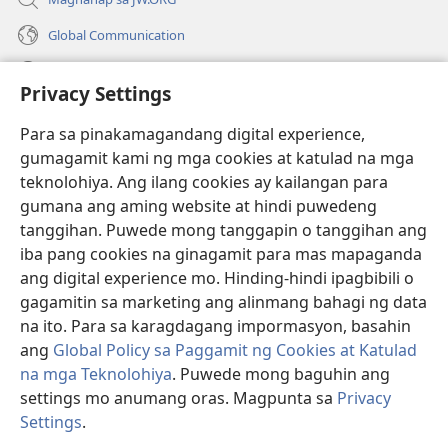
Global Communication
Help
Privacy Settings
Donasyon
(may
Para sa pinakamagandang digital experience,
bubukas
gumagamit kami ng mga cookies at katulad na mga
na
Watchtower ONLINE LIBRARY™
teknolohiya. Ang ilang cookies ay kailangan para
(may
bagong
gumana ang aming website at hindi puwedeng
bubukas
window)
®
JW Hub
na
tanggihan. Puwede mong tanggapin o tanggihan ang
(may
bagong
bubukas
iba pang cookies na ginagamit para mas mapaganda
window)
®
JW Library
na
ang digital experience mo. Hinding-hindi ipagbibili o
bagong
gagamitin sa marketing ang alinmang bahagi ng data
window)
®
Watchtower Library
na ito. Para sa karagdagang impormasyon, basahin
ang
Global Policy sa Paggamit ng Cookies at Katulad
na mga Teknolohiya
. Puwede mong baguhin ang
settings mo anumang oras. Magpunta sa
Privacy
Copyright
© 2026 Watch Tower Bible and Tract Society of Pennsylvania.
Settings
.
Ip
KASUNDUAN SA PAGGAMIT
|
PRIVACY POLICY
|
PRIVACY SETTINGS