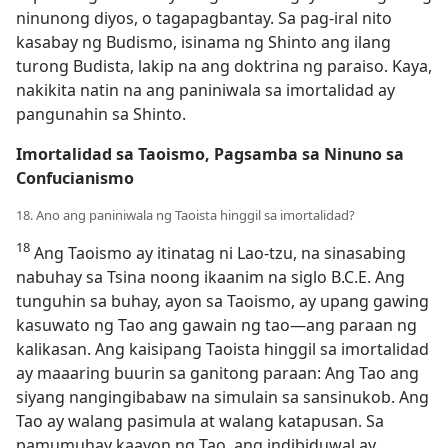
ninunong diyos, o tagapagbantay. Sa pag-iral nito
kasabay ng Budismo, isinama ng Shinto ang ilang
turong Budista, lakip na ang doktrina ng paraiso. Kaya,
nakikita natin na ang paniniwala sa imortalidad ay
pangunahin sa Shinto.
Imortalidad sa Taoismo, Pagsamba sa Ninuno sa
Confucianismo
18. Ano ang paniniwala ng Taoista hinggil sa imortalidad?
18
Ang Taoismo ay itinatag ni Lao-tzu, na sinasabing
nabuhay sa Tsina noong ikaanim na siglo B.C.E. Ang
tunguhin sa buhay, ayon sa Taoismo, ay upang gawing
kasuwato ng Tao ang gawain ng tao​—ang paraan ng
kalikasan. Ang kaisipang Taoista hinggil sa imortalidad
ay maaaring buurin sa ganitong paraan: Ang Tao ang
siyang nangingibabaw na simulain sa sansinukob. Ang
Tao ay walang pasimula at walang katapusan. Sa
pamumuhay kaayon ng Tao, ang indibiduwal ay