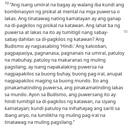
10
“Ang isang umiiral na bagay ay walang iba kundi ang
kombinasyon ng pisikal at mental na mga puwersa o
lakas. Ang tinatawag nating kamatayan ay ang ganap
na di-pagkilos ng pisikal na katawan. Ang lahat ba ng
puwersa at lakas na ito ay
tumitigil nang sabay-
sabay dahilan sa di-pagkilos ng katawan? Ang
Budismo ay nagsasabing ‘Hindi.’ Ang kalooban,
pagpapasiya, pagnanasa, pagnanais na umiral, patuloy
na mabuhay, patuloy na makaranas ng muling
pagsilang, ay isang napakalaking puwersa na
nagpapakilos sa buong buhay, buong pag-iral, anupat
nagpapakilos maging sa buong mundo. Ito ang
pinakamatinding puwersa, ang pinakamatinding lakas
sa mundo. Ayon sa Budismo, ang puwersang ito ay
hindi tumitigil sa di-pagkilos ng katawan, na siyang
kamatayan; kundi patuloy na inihahayag ang sarili sa
ibang anyo, na lumilikha ng muling pag-iral na
tinatawag na muling pagsilang.”