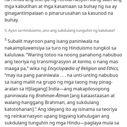
mga kabutihan at mga kasamaan sa buhay ng isa ay
ginagantimpalaan o pinarurusahan sa kasunod na
buhay.
5. Ayon sa Hinduismo, ano ang sukdulang tunguhin ng kaluluwa?
5
Subalit mayroon pang isang paniniwala na
nakaimpluwensiya sa turo ng Hinduismo tungkol sa
kaluluwa. “Waring totoo na noong panahong nabubuo
ang teoriya ng transmigrasyon at
karma,
o nang mas
maaga pa,” wika ng
Encyclopædia of Religion and Ethics,
“may isa pang paniniwala . . . na unti-unting nabubuo
sa isang maliit na grupo ng mga taong may pinag-
aralan sa H[ilagang] India​—ang makapilosopong
paniniwala ng
Brahman-Ātman
[ang kataastaasan at
walang-hanggang Brahman, ang sukdulang
katotohanan].” Ang ideyang ito ay isinama sa teoriya
ng reinkarnasyon upang bigyang kahulugan ang
sukdulang tunguhin ng mga Hindu​—paglaya mula sa