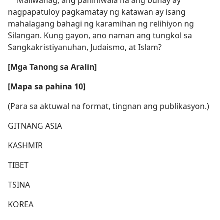
Maliwanag, ang paniniwala na ang buhay ay
nagpapatuloy pagkamatay ng katawan ay isang
mahalagang bahagi ng karamihan ng relihiyon ng
Silangan. Kung gayon, ano naman ang tungkol sa
Sangkakristiyanuhan, Judaismo, at Islam?
[Mga Tanong sa Aralin]
[Mapa sa pahina 10]
(Para sa aktuwal na format, tingnan ang publikasyon.)
GITNANG ASIA
KASHMIR
TIBET
TSINA
KOREA