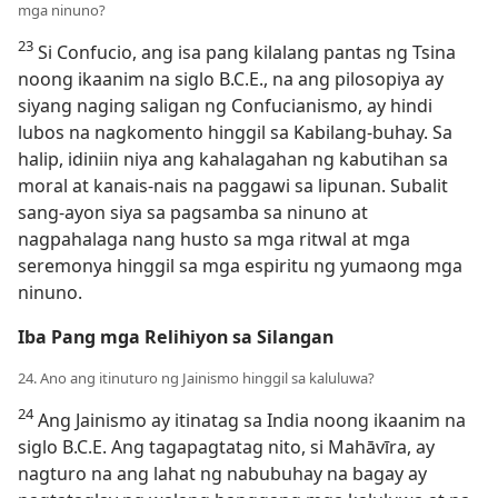
mga ninuno?
23
Si Confucio, ang isa pang kilalang pantas ng Tsina
noong ikaanim na siglo B.C.E., na ang pilosopiya ay
siyang naging saligan ng Confucianismo, ay hindi
lubos na nagkomento hinggil sa Kabilang-buhay. Sa
halip, idiniin niya ang kahalagahan ng kabutihan sa
moral at kanais-nais na paggawi sa lipunan. Subalit
sang-ayon siya sa pagsamba sa ninuno at
nagpahalaga nang husto sa mga ritwal at mga
seremonya hinggil sa mga espiritu ng yumaong mga
ninuno.
Iba Pang mga Relihiyon sa Silangan
24. Ano ang itinuturo ng Jainismo hinggil sa kaluluwa?
24
Ang Jainismo ay itinatag sa India noong ikaanim na
siglo B.C.E. Ang tagapagtatag nito, si Mahāvīra, ay
nagturo na ang lahat ng nabubuhay na bagay ay