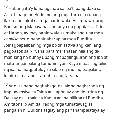
12
Habang ito’y lumalaganap sa iba’t ibang dako sa
Asia, binago ng Budismo ang mga turo nito upang
ilakip ang lokal na mga paniniwala. Halimbawa, ang
Budismong Mahayana, ang anyo na popular sa Tsina
at Hapon, ay may paniniwala sa makalangit na mga
bodhisattva,
o panghinaharap na mga Buddha.
Ipinagpapaliban ng mga bodhisattva ang kanilang
pagpasok sa Nirvana para maranasan nila ang di-
mabilang na buhay upang mapaglingkuran ang iba at
matulungan silang tamuhin iyon. Kaya maaaring piliin
ng isa na magpatuloy sa siklo ng muling pagsilang
kahit na matapos tamuhin ang Nirvana.
13
Ang isa pang pagbabago na lalong nagkaroon ng
impluwensiya sa Tsina at Hapon ay ang doktrina ng
Dalisay na Lupain sa Kanluran, na nilikha ni Buddha
Amitabha, o Amida. Yaong mga tumatawag sa
pangalan ni Buddha taglay ang pananampalataya ay