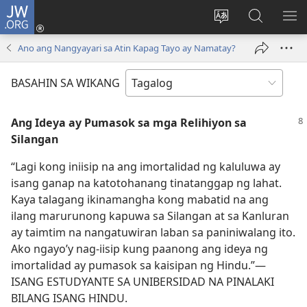
JW.ORG
Mag-
log
Baguhin
Maghana
IPA
In
ang
sa
AN
Ano ang Nangyayari sa Atin Kapag Tayo ay Namatay?
(may
wika
JW.ORG
ME
bubukas
ng
BASAHIN SA WIKANG
na
site
bagong
Ang Ideya ay Pumasok sa mga Relihiyon sa
window)
Silangan
“Lagi kong iniisip na ang imortalidad ng kaluluwa ay
isang ganap na katotohanang tinatanggap ng lahat.
Kaya talagang ikinamangha kong mabatid na ang
ilang marurunong kapuwa sa Silangan at sa Kanluran
ay taimtim na nangatuwiran laban sa paniniwalang ito.
Ako ngayo’y nag-iisip kung paanong ang ideya ng
imortalidad ay pumasok sa kaisipan ng Hindu.”—
ISANG ESTUDYANTE SA UNIBERSIDAD NA PINALAKI
BILANG ISANG HINDU.