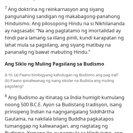
7
Ang doktrina ng reinkarnasyon ang siyang
pangunahing sandigan ng makabagong-panahong
Hinduismo. Ang pilosopong Hindu na si Nikhilananda
ay nagsasabi: “Na ang pagtatamo ng imortalidad ay
hindi para lamang sa iilang pinili, kundi karapatan ng
lahat mula sa pagsilang, ang siyang matibay na
pananalig ng bawat mabuting Hindu.”
Ang Siklo ng Muling Pagsilang sa Budismo
8-10. (a) Paano binibigyang kahulugan ng Budismo ang pag-iral?
(b) Paano ipinaliwanag ng isang iskolar na Budista ang muling
pagsilang?
8
Ang Budismo ay itinatag sa India humigit-kumulang
noong 500 B.C.E. Ayon sa Budistang tradisyon, isang
prinsipeng Indian na nagngangalang Siddhārtha
Gautama, na nakilala bilang Buddha pagkatapos
tumanggap ng kaliwanagan, ang nagtatag ng