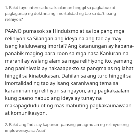
1. Bakit tayo interesado sa kaalaman hinggil sa pagkabuo at
paglaganap ng doktrina ng imortalidad ng tao sa iba’t ibang
relihiyon?
PAANO pumasok sa Hinduismo at sa iba pang mga
relihiyon sa Silangan ang ideya na ang tao ay may
isang kaluluwang imortal? Ang katanungan ay kapana-
panabik maging para roon sa mga nasa Kanluran na
marahil ay walang alam sa mga relihiyong ito, yamang
ang paniniwala ay nakaaapekto sa pangmalas ng lahat
hinggil sa kinabukasan. Dahilan sa ang turo hinggil sa
imortalidad ng tao ay isang karaniwang tema sa
karamihan ng relihiyon sa ngayon, ang pagkakaalam
kung paano nabuo ang ideya ay tunay na
makapagdudulot ng mas mabuting pagkakaunawaan
at komunikasyon.
2. Bakit ang India ay kapansin-pansing pinagmulan ng relihiyosong
impluwensiya sa Asia?