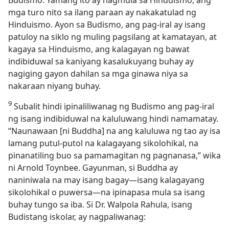
Budismo. Yamang ito ay nagmula sa Hinduismo, ang
mga turo nito sa ilang paraan ay nakakatulad ng
Hinduismo. Ayon sa Budismo, ang pag-iral ay isang
patuloy na siklo ng muling pagsilang at kamatayan, at
kagaya sa Hinduismo, ang kalagayan ng bawat
indibiduwal sa kaniyang kasalukuyang buhay ay
nagiging gayon dahilan sa mga ginawa niya sa
nakaraan niyang buhay.
9
Subalit hindi ipinaliliwanag ng Budismo ang pag-iral
ng isang indibiduwal na kaluluwang hindi namamatay.
“Naunawaan [ni Buddha] na ang kaluluwa ng tao ay isa
lamang putul-putol na kalagayang sikolohikal, na
pinanatiling buo sa pamamagitan ng pagnanasa,” wika
ni Arnold Toynbee. Gayunman, si Buddha ay
naniniwala na may isang bagay​—isang kalagayang
sikolohikal o puwersa​—na ipinapasa mula sa isang
buhay tungo sa iba. Si Dr. Walpola Rahula, isang
Budistang iskolar, ay nagpaliwanag: