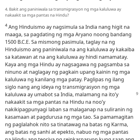
4. Bakit ang paniniwala sa transmigrasyon ng mga kaluluwa ay
nakaakit sa mga pantas na Hindu?
4
Ang Hinduismo ay nagsimula sa India nang higit na
maaga, sa pagdating ng mga Aryano noong bandang
1500 B.C.E. Sa mismong pasimula, taglay na ng
Hinduismo ang paniniwala na ang kaluluwa ay kakaiba
sa katawan at na ang kaluluwa ay hindi namamatay.
Kaya ang mga Hindu ay nagsagawa ng pagsamba sa
ninuno at naglagay ng pagkain upang kainin ng mga
kaluluwa ng kanilang mga patay. Paglipas ng ilang
siglo nang ang ideya ng transmigrasyon ng mga
kaluluwa ay umabot sa
India, malamang na ito’y
nakaakit sa mga pantas na Hindu na noo’y
nakikipagpunyagi laban sa malaganap na suliranin ng
kasamaan at pagdurusa ng mga tao. Sa pamamagitan
ng paglalahok nito sa tinatawag na batas ng Karma,
ang batas ng sanhi at epekto, nabuo ng mga pantas
na Hindu ang teoriya ng reinkarnasyon kung saan ang