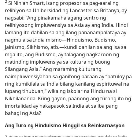
2
Si Ninian Smart, isang propesor sa pag-aaral ng
relihiyon sa Unibersidad ng Lancaster sa Britanya, ay
nagsabi: “Ang pinakamahalagang sentro ng
relihiyosong impluwensiya sa Asia ay ang India. Hindi
lamang ito dahilan sa ang ilang pananampalataya ay
nagmula sa India mismo​—Hinduismo, Budismo,
Jainismo, Sikhismo, atb.​—kundi dahilan sa ang isa sa
mga ito, ang Budismo, ay talagang nagkaroon ng
matinding impluwensiya sa kultura ng buong
Silangang Asia.” Ang maraming kulturang
naimpluwensiyahan sa ganitong paraan ay “patuloy pa
ring kumikilala sa India bilang kanilang espirituwal na
lupang tinubuan,” wika ng iskolar na Hindu na si
Nikhilananda. Kung gayon, paanong ang turong ito ng
imortalidad ay nakapasok sa India at sa iba pang
bahagi ng Asia?
Ang Turo ng Hinduismo Hinggil sa Reinkarnasyon
3. Ayon sa isang mananalaysay, sino ang maaaring nagdala sa India