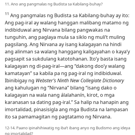
11. Ano ang pangmalas ng Budista sa Kabilang-buhay?
11
Ang pangmalas ng Budista sa Kabilang-buhay ay ito:
Ang pag-iral ay walang hanggan malibang matamo ng
indibiduwal ang Nirvana bilang pangwakas na
tunguhin, ang paglaya mula sa siklo ng muli’t muling
pagsilang. Ang Nirvana ay isang kalagayan na hindi
ang alinman sa walang hanggang kaligayahan o kaya’y
pagsapit sa sukdulang katotohanan. Ito’y basta isang
kalagayan ng di-pag-iral​—ang “dakong doo’y walang
kamatayan” sa kabila pa ng pag-iral ng indibiduwal.
Ibinibigay ng
Webster’s Ninth New Collegiate Dictionary
ang kahulugan ng “Nirvana” bilang “isang dako o
kalagayan na wala nang álalahanín, kirot, o mga
karanasan sa dating pag-iral.” Sa halip na hanapin ang
imortalidad, pinasisigla ang mga Budista na lampasan
ito sa pamamagitan ng pagtatamo ng Nirvana.
12-14. Paano ipinahihiwatig ng iba’t ibang anyo ng Budismo ang ideya
ng imortalidad?