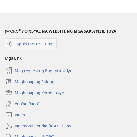
ang
Nangyayari
sa
Atin
®
JW.ORG
/ OPISYAL NA WEBSITE NG MGA SAKSI NI JEHOVA
Kapag
Tayo
Appearance Settings
ay
Namatay?
Mga Link
Mag-request ng Pupunta sa Iyo
Maghanap ng Pulong
(may
bubukas
Maghanap ng Kombensiyon
(may
na
bubukas
bagong
Ano’ng Bago?
na
window)
bagong
Video
window)
Videos with Audio Descriptions
Maghanap sa JW.ORG