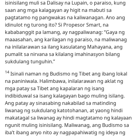
isinisilang muli sa Dalisay na Lupain, o paraiso, kung
saan ang mga kalagayan ay higit na mabuti sa
pagtatamo ng pangwakas na kaliwanagan. Ano ang
idinulot ng turong ito? Si Propesor Smart, na
kababanggit pa lamang, ay nagpaliwanag: “Gaya ng
maaasahan, ang karilagan ng paraiso, na maliwanag
na inilalarawan sa ilang kasulatang Mahayana, ang
pumalit sa nirvana sa kilalang imahinasyon bilang
sukdulang tunguhin.”
14
Isinali naman ng Budismo ng Tibet ang ibang lokal
na paniniwala. Halimbawa, inilalarawan ng aklat ng
mga patay sa Tibet ang kapalaran ng isang
indibiduwal sa isang kalagayan bago muling isilang.
Ang patay ay sinasabing nakabilad sa matinding
liwanag ng sukdulang katotohanan, at yaong hindi
makatagal sa liwanag ay hindi magtatamo ng kalayaan
ngunit muling isinisilang. Maliwanag, ang Budismo sa
iba’t ibang anyo nito ay nagpapahiwatig ng ideya ng