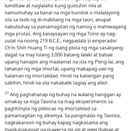
lumilitaw at naglalaho kung gustuhin nila at
namumuhay sa banal na mga bundok o malalayong
isla sa loob ng di-mabilang na mga taon, anupat
nabubuhay sa pamamagitan ng hamog o mahiwagang
mga prutas. Ang kasaysayan ng mga Tsino ay nag-
uulat na noong 219 B.C.E., nagpadala si emperador
Ch’in Shih Huang Ti ng isang plota ng mga sasakyang-
dagat na may lulang 3,000 batang lalaki at babae
upang hanapin ang maalamat na isla ng P’eng-lai, ang
tahanan ng mga imortal, upang makapag-uwi ng
halaman ng imortalidad. Hindi na kailangan pang
sabihin, hindi na sila nakabalik taglay ang
elixir
.
21
Ang paghahanap ng buhay na walang hanggan ay
umakay sa mga Taoista na mag-eksperimento sa
pagtitimpla ng pildoras ng imortalidad sa
pamamagitan ng alkemya
.
Sa pangmalas ng Taoista,
nagkakaroon ng buhay kapag nagkasama ang
magkasalungat na puwersa ng
yin
at
yang
(babae at