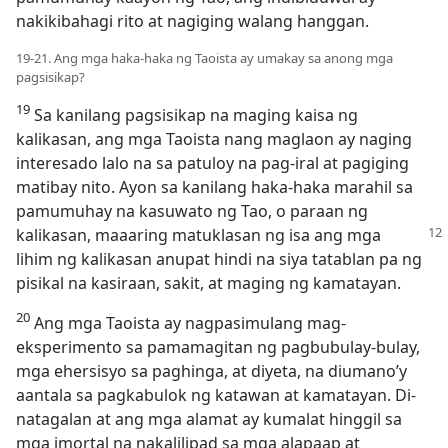
nakikibahagi rito at nagiging walang hanggan.
19-21. Ang mga haka-haka ng Taoista ay umakay sa anong mga
pagsisikap?
19
Sa kanilang pagsisikap na maging kaisa ng
kalikasan, ang mga Taoista nang maglaon ay naging
interesado lalo na sa patuloy na pag-iral at pagiging
matibay nito. Ayon sa kanilang haka-haka marahil sa
pamumuhay na kasuwato ng Tao, o paraan ng
kalikasan, maaaring matuklasan ng isa ang mga
lihim ng kalikasan anupat hindi na siya tatablan pa ng
pisikal na kasiraan, sakit, at maging ng kamatayan.
20
Ang mga Taoista ay nagpasimulang mag-
eksperimento sa pamamagitan ng pagbubulay-bulay,
mga ehersisyo sa paghinga, at diyeta, na diumano’y
aantala sa pagkabulok ng katawan at kamatayan. Di-
natagalan at ang mga alamat ay kumalat hinggil sa
mga imortal na nakalilipad sa mga alapaap at