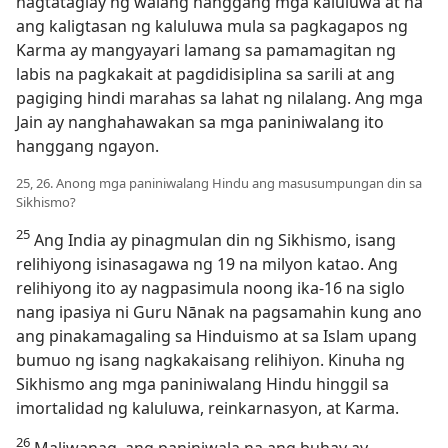
nagtataglay ng walang hanggang mga kaluluwa at na
ang kaligtasan ng kaluluwa mula sa pagkagapos ng
Karma ay mangyayari lamang sa pamamagitan ng
labis na pagkakait at pagdidisiplina sa sarili at ang
pagiging hindi marahas sa lahat ng nilalang. Ang mga
Jain ay nanghahawakan sa mga paniniwalang ito
hanggang ngayon.
25, 26. Anong mga paniniwalang Hindu ang masusumpungan din sa
Sikhismo?
25
Ang India ay pinagmulan din ng Sikhismo, isang
relihiyong isinasagawa ng 19 na milyon katao. Ang
relihiyong ito ay nagpasimula noong ika-16 na siglo
nang ipasiya ni Guru Nānak na pagsamahin kung ano
ang pinakamagaling sa Hinduismo at sa Islam upang
bumuo ng isang nagkakaisang relihiyon. Kinuha ng
Sikhismo ang mga paniniwalang Hindu hinggil sa
imortalidad ng kaluluwa, reinkarnasyon, at Karma.
26