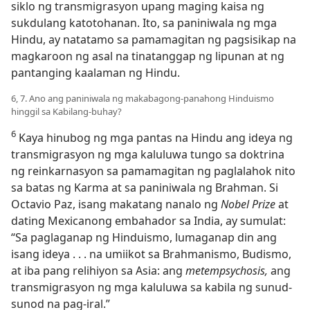
siklo ng transmigrasyon upang maging kaisa ng
sukdulang katotohanan. Ito, sa paniniwala ng mga
Hindu, ay natatamo sa pamamagitan ng pagsisikap na
magkaroon ng asal na tinatanggap ng lipunan at ng
pantanging kaalaman ng Hindu.
6, 7. Ano ang paniniwala ng makabagong-panahong Hinduismo
hinggil sa Kabilang-buhay?
6
Kaya hinubog ng mga pantas na Hindu ang ideya ng
transmigrasyon ng mga kaluluwa tungo sa doktrina
ng reinkarnasyon sa pamamagitan ng paglalahok nito
sa batas ng Karma at sa paniniwala ng Brahman. Si
Octavio Paz, isang makatang nanalo ng
Nobel Prize
at
dating Mexicanong embahador sa India, ay sumulat:
“Sa paglaganap ng Hinduismo, lumaganap din ang
isang ideya . . . na umiikot sa Brahmanismo, Budismo,
at iba pang relihiyon sa Asia: ang
metempsychosis,
ang
transmigrasyon ng mga kaluluwa sa kabila ng sunud-
sunod na pag-iral.”