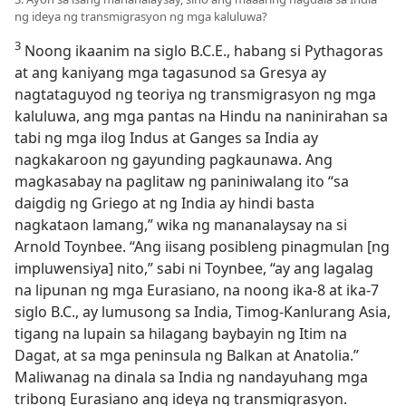
ng ideya ng transmigrasyon ng mga kaluluwa?
3
Noong ikaanim na siglo B.C.E., habang si Pythagoras
at ang kaniyang mga tagasunod sa Gresya ay
nagtataguyod ng teoriya ng transmigrasyon ng mga
kaluluwa, ang mga pantas na Hindu na naninirahan sa
tabi ng mga ilog Indus at Ganges sa India ay
nagkakaroon ng gayunding pagkaunawa. Ang
magkasabay na paglitaw ng paniniwalang ito “sa
daigdig ng Griego at ng India ay hindi basta
nagkataon lamang,” wika ng mananalaysay na si
Arnold Toynbee. “Ang iisang posibleng pinagmulan [ng
impluwensiya] nito,” sabi ni Toynbee, “ay ang lagalag
na lipunan ng mga Eurasiano, na noong ika-8 at ika-7
siglo B.C., ay lumusong sa India, Timog-Kanlurang Asia,
tigang na lupain sa hilagang baybayin ng Itim na
Dagat, at sa mga peninsula ng Balkan at Anatolia.”
Maliwanag na dinala sa India ng nandayuhang mga
tribong Eurasiano ang ideya ng transmigrasyon.