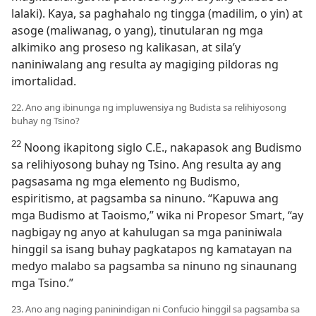
lalaki). Kaya, sa paghahalo ng tingga (madilim, o yin) at
asoge (maliwanag, o yang), tinutularan ng mga
alkimiko ang proseso ng kalikasan, at sila’y
naniniwalang ang resulta ay magiging pildoras ng
imortalidad.
22. Ano ang ibinunga ng impluwensiya ng Budista sa relihiyosong
buhay ng Tsino?
22
Noong ikapitong siglo C.E., nakapasok ang Budismo
sa relihiyosong buhay ng Tsino. Ang resulta ay ang
pagsasama ng mga elemento ng Budismo,
espiritismo, at pagsamba sa ninuno. “Kapuwa ang
mga Budismo at Taoismo,” wika ni Propesor Smart, “ay
nagbigay ng anyo at kahulugan sa mga paniniwala
hinggil sa isang buhay pagkatapos ng kamatayan na
medyo malabo sa pagsamba sa ninuno ng sinaunang
mga Tsino.”
23. Ano ang naging paninindigan ni Confucio hinggil sa pagsamba sa