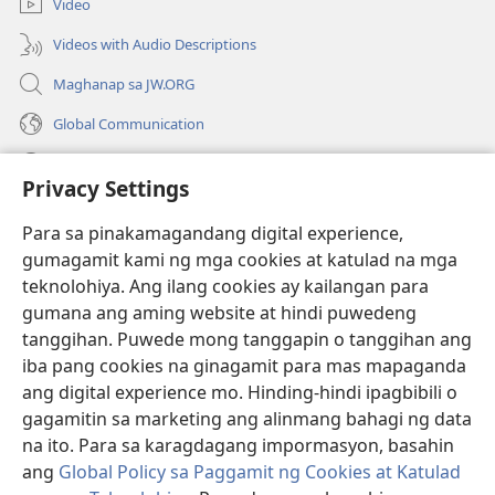
Video
window)
Videos with Audio Descriptions
Maghanap sa JW.ORG
Global Communication
Help
Privacy Settings
Donasyon
(may
Para sa pinakamagandang digital experience,
bubukas
gumagamit kami ng mga cookies at katulad na mga
na
Watchtower ONLINE LIBRARY™
teknolohiya. Ang ilang cookies ay kailangan para
(may
bagong
gumana ang aming website at hindi puwedeng
bubukas
window)
®
JW Hub
na
tanggihan. Puwede mong tanggapin o tanggihan ang
(may
bagong
bubukas
iba pang cookies na ginagamit para mas mapaganda
window)
®
JW Library
na
ang digital experience mo. Hinding-hindi ipagbibili o
bagong
gagamitin sa marketing ang alinmang bahagi ng data
window)
®
Watchtower Library
na ito. Para sa karagdagang impormasyon, basahin
ang
Global Policy sa Paggamit ng Cookies at Katulad