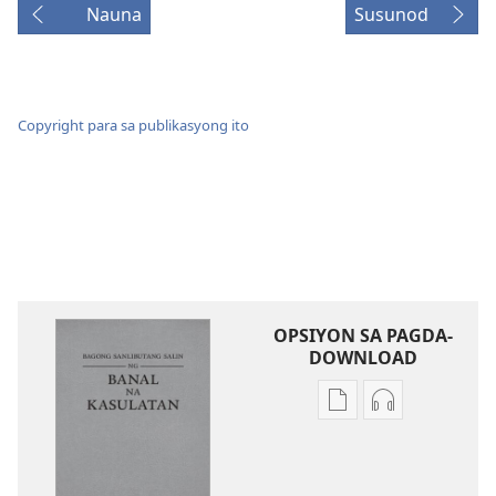
Nauna
Susunod
Copyright para sa publikasyong ito
OPSIYON SA PAGDA-
DOWNLOAD
Opsiyon
Opsiyon
sa
sa
pagda-
pagda-
download
download