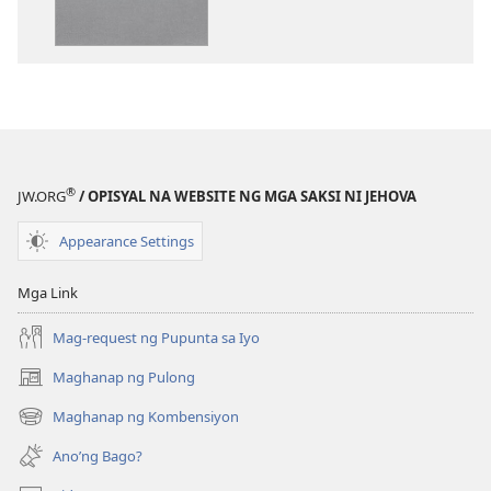
ng
ng
publikasyon
audio
Bagong
Bagong
Sanlibutang
Sanlibutang
Salin
Salin
ng
ng
Banal
Banal
®
JW.ORG
/ OPISYAL NA WEBSITE NG MGA SAKSI NI JEHOVA
na
na
Kasulatan
Kasulatan
Appearance Settings
(2019
(2019
na
na
Mga Link
Rebisyon)
Rebisyon)
Mag-request ng Pupunta sa Iyo
Maghanap ng Pulong
(may
bubukas
Maghanap ng Kombensiyon
(may
na
bubukas
bagong
Ano’ng Bago?
na
window)
bagong