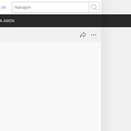
 In
Hanapin
ukas
A AMIN
ong
ow)