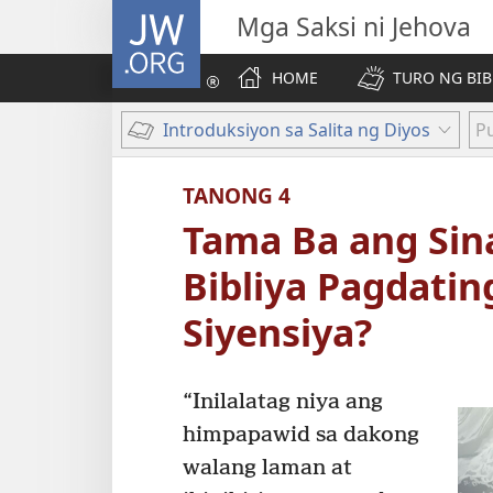
JW.ORG
Mga Saksi ni Jehova
HOME
TURO NG BIB
Introduksiyon sa Salita ng Diyos
Pu
TANONG 4
Tama Ba ang Sin
Bibliya Pagdatin
Siyensiya?
“Inilalatag niya ang
himpapawid sa dakong
walang laman at