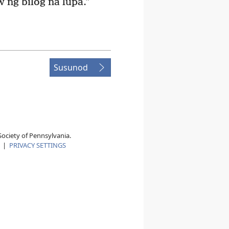
 ng bilog na lupa.”
Susunod
ociety of Pennsylvania.
|
PRIVACY SETTINGS