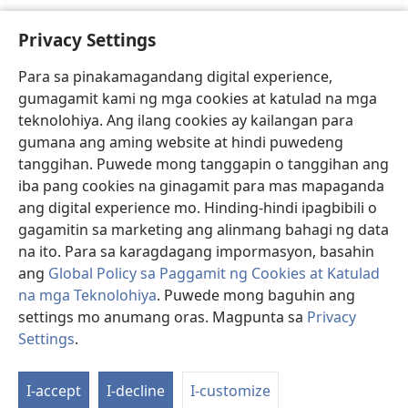
Privacy Settings
Para sa pinakamagandang digital experience,
gumagamit kami ng mga cookies at katulad na mga
teknolohiya. Ang ilang cookies ay kailangan para
gumana ang aming website at hindi puwedeng
tanggihan. Puwede mong tanggapin o tanggihan ang
iba pang cookies na ginagamit para mas mapaganda
ang digital experience mo. Hinding-hindi ipagbibili o
gagamitin sa marketing ang alinmang bahagi ng data
na ito. Para sa karagdagang impormasyon, basahin
ang
Global Policy sa Paggamit ng Cookies at Katulad
na mga Teknolohiya
. Puwede mong baguhin ang
settings mo anumang oras. Magpunta sa
Privacy
Settings
.
St
P
I-accept
I-decline
I-customize